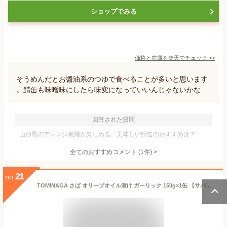
ショップでみる
価格と在庫を
楽天
でチェック
>>
そうめんだとお醬油系のつゆで食べることが多いと思います
。鯖缶も味噌味にしたら味変になっていいんじゃないかな
回答された質問
山形風のアレンジ素麺が楽しめる、美味しい鯖缶のおすすめは？
全てのおすすめコメント
(
1
件)
>
21
no.
TOMINAGA さば オリーブオイル漬け ガーリック 150g×1缶 【サバ缶 鯖缶 缶詰 国産】