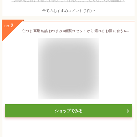
【葬祭用缶詰】お盆のお供えに！お供えにぴったりな人気の缶詰は？
全てのおすすめコメント
(
1
件)
>
2
no.
缶つま 高級 缶詰 おつまみ 4種類の セット から 選べる お酒 に合う 6缶 詰め合わせ 【 送料無料 北海道沖縄以外】 国分 K&K おつまみセット 酒のつまみ 肉 魚 惣菜 常温保存 贈り物 プレゼント 実用的 お中元 2024 内祝い ギフト
ショップでみる