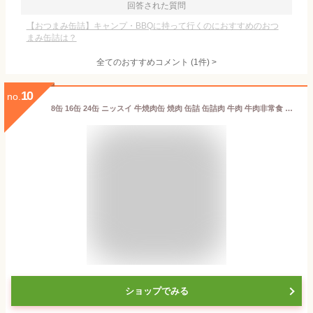
回答された質問
【おつまみ缶詰】キャンプ・BBQに持って行くのにおすすめのおつ
まみ缶詰は？
全てのおすすめコメント
(
1
件)
>
10
no.
8缶 16缶 24缶 ニッスイ 牛焼肉缶 焼肉 缶詰 缶詰肉 牛肉 牛肉非常食 牛肉缶 焼肉缶 牛肉備蓄 牛肉保存食 ローリングストック 送料無料 満足良品館
ショップでみる