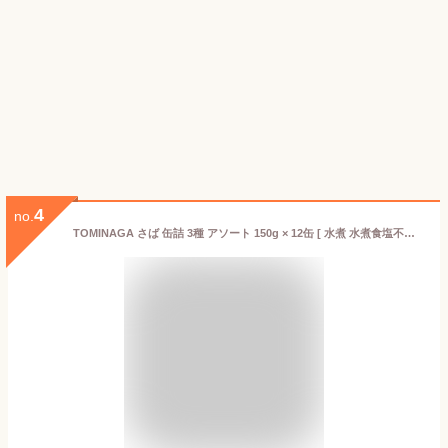
4
no.
TOMINAGA さば 缶詰 3種 アソート 150g × 12缶 [ 水煮 水煮食塩不使用 みそ煮 各4缶 国内水揚げさば使用 国内加工 化学調味料不使用 ]