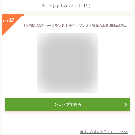
全てのおすすめコメント
(
1
件)
>
17
no.
【 KIRKLAND カークランド 】チキンブレスト鶏肉の水煮 354g×6缶缶詰 チキンブロス 保存食 鶏肉水煮 薄い塩味 そのまま美味しいサラダにBBQアウトドアに 備蓄 ギフト 直送 男性
ショップでみる
価格と在庫を
楽天
でチェック
>>