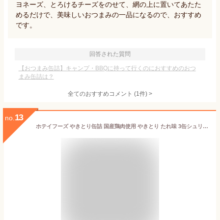
ヨネーズ、とろけるチーズをのせて、網の上に置いてあたた
めるだけで、美味しいおつまみの一品になるので、おすすめ
です。
回答された質問
【おつまみ缶詰】キャンプ・BBQに持って行くのにおすすめのおつ
まみ缶詰は？
全てのおすすめコメント
(
1
件)
>
13
no.
ホテイフーズ やきとり缶詰 国産鶏肉使用 やきとり たれ味 3缶シュリンク(3缶入×6セット(1缶あたり75g))【ホテイフーズ】