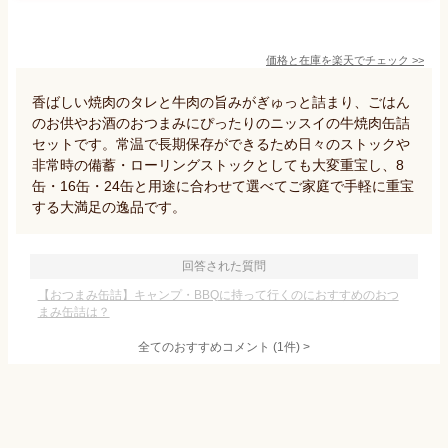
価格と在庫を
楽天
でチェック
>>
香ばしい焼肉のタレと牛肉の旨みがぎゅっと詰まり、ごはん
のお供やお酒のおつまみにぴったりのニッスイの牛焼肉缶詰
セットです。常温で長期保存ができるため日々のストックや
非常時の備蓄・ローリングストックとしても大変重宝し、8
缶・16缶・24缶と用途に合わせて選べてご家庭で手軽に重宝
する大満足の逸品です。
回答された質問
【おつまみ缶詰】キャンプ・BBQに持って行くのにおすすめのおつ
まみ缶詰は？
全てのおすすめコメント
(
1
件)
>