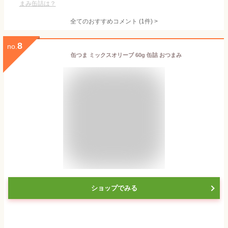
まみ缶詰は？
全てのおすすめコメント
(
1
件)
>
8
no.
缶つま ミックスオリーブ 60g 缶詰 おつまみ
ショップでみる