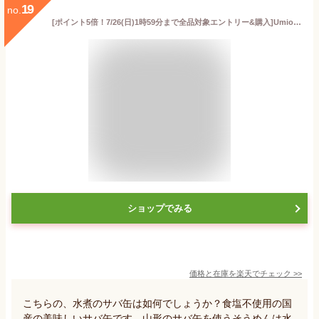
19
no.
[ポイント5倍！7/26(日)1時59分まで全品対象エントリー&購入]Umios さば水煮 食塩不使用 190g×12個入｜ 送料無料 缶詰 サバ 鯖 サバ缶 水煮
ショップでみる
価格と在庫を
楽天
でチェック
>>
こちらの、水煮のサバ缶は如何でしょうか？食塩不使用の国
産の美味しいサバ缶です。山形のサバ缶を使うそうめんは水