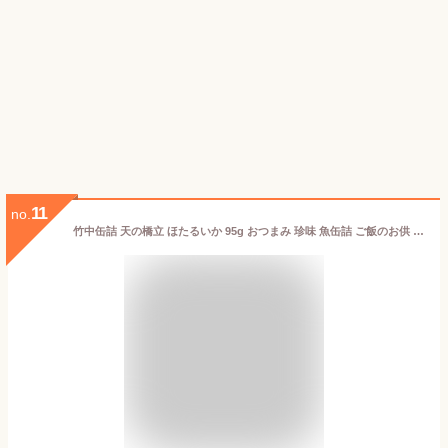
11
no.
竹中缶詰 天の橋立 ほたるいか 95g おつまみ 珍味 魚缶詰 ご飯のお供 酒の肴 ギフト プレゼント 内祝い お返し おつまみ缶詰 高級 贈答用 食品 天橋立 送料無料