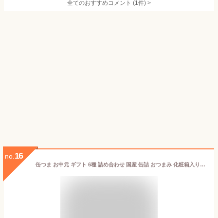
全てのおすすめコメント
(
1
件)
>
16
no.
缶つま お中元 ギフト 6種 詰め合わせ 国産 缶詰 おつまみ 化粧箱入り 帯 缶詰め プレゼント 誕生日 父の日 お歳暮 敬老の日 イナンクル (通年ギフト)