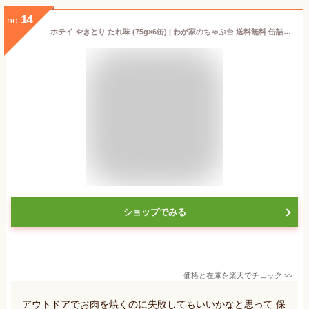
14
no.
ホテイ やきとり たれ味 (75g×6缶) | わが家のちゃぶ台 送料無料 缶詰め ほていのやきとり やきとり 焼き鳥 かんづめ ホテイフーズ 鶏肉 宇宙食 静岡 畜肉缶詰 常温保存 防災備蓄 国産 ほてい 缶 仕送り 一人暮らし 常備食 YAKITORI HOTEI 保存食 焼鳥 メール便
ショップでみる
価格と在庫を
楽天
でチェック
>>
アウトドアでお肉を焼くのに失敗してもいいかなと思って 保