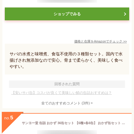
ショップでみる
価格と在庫を
Amazon
でチェック
>>
サバの水煮と味噌煮、食塩不使用の３種類セット。国内で水
揚げされ無添加なので安心。骨まで柔らかく、美味しく食べ
やすい。
回答された質問
【安いサバ缶】コスパが良くて美味しい鯖の缶詰おすすめは？
全てのおすすめコメント
(
3
件)
>
5
no.
サンヨー堂 缶詰 おかず 36缶セット 【6種×各6缶】 おかず缶セット 美味しい 防災食 非常食 保存食 巣ごもり 食品 備蓄食料 買い置き 在宅 地震 災害 対策 災害 SUNYO サンヨー