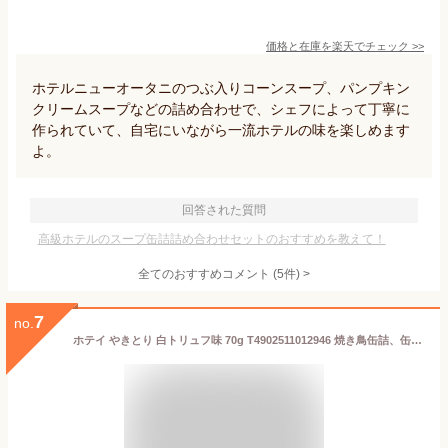
価格と在庫を
楽天
でチェック
>>
ホテルニューオータニのつぶ入りコーンスープ、パンプキン
クリームスープなどの詰め合わせで、シェフによって丁寧に
作られていて、自宅にいながら一流ホテルの味を楽しめます
よ。
回答された質問
高級ホテルのスープ缶詰詰め合わせセットのおすすめを教えて！
全てのおすすめコメント
(
5
件)
>
7
no.
ホテイ やきとり 白トリュフ味 70g T4902511012946 焼き鳥缶詰、缶詰、おつまみ缶詰、鶏肉缶詰、白トリュフ、トリュフ風味、高級おつまみ、晩酌、お酒のお供、保存食、非常食、常備食、おかず缶詰、炭火焼き、簡単調理、ホテイフーズ