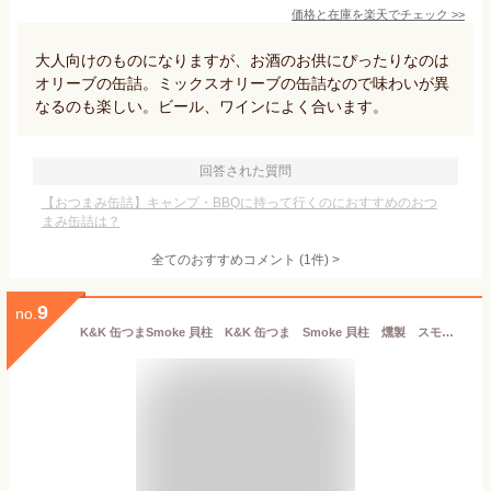
価格と在庫を
楽天
でチェック
>>
大人向けのものになりますが、お酒のお供にぴったりなのは
オリーブの缶詰。ミックスオリーブの缶詰なので味わいが異
なるのも楽しい。ビール、ワインによく合います。
回答された質問
【おつまみ缶詰】キャンプ・BBQに持って行くのにおすすめのおつ
まみ缶詰は？
全てのおすすめコメント
(
1
件)
>
9
no.
K&K 缶つまSmoke 貝柱 K&K 缶つま Smoke 貝柱 燻製 スモーク いたや貝 国分 おつまみ 缶詰 酒の肴 家飲 珍味 ビール ワイン 日本酒 ギフト プレゼント プチギフト