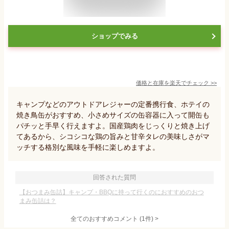
ショップでみる
価格と在庫を
楽天
でチェック
>>
キャンプなどのアウトドアレジャーの定番携行食、ホテイの
焼き鳥缶がおすすめ、小さめサイズの缶容器に入って開缶も
パチッと手早く行えますよ。国産鶏肉をじっくりと焼き上げ
てあるから、シコシコな鶏の旨みと甘辛タレの美味しさがマ
ッチする格別な風味を手軽に楽しめますよ。
回答された質問
【おつまみ缶詰】キャンプ・BBQに持って行くのにおすすめのおつ
まみ缶詰は？
全てのおすすめコメント
(
1
件)
>