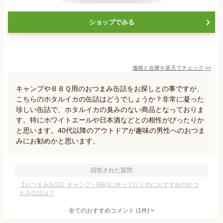
ショップでみる
価格と在庫を
楽天
でチェック
>>
キャンプやＢＢＱ用のおつまみ缶詰をお探しとの事ですが、
こちらのホタルイカの缶詰はどうでしょうか？非常に凝った
珍しい缶詰で、ホタルイカの臭みのない商品となっておりま
す。特にホワイトエールや日本酒などとの相性がぴったりか
と思います。40代以降のアウトドアが趣味の男性へのおつま
みにお勧めかと思います。
回答された質問
【おつまみ缶詰】キャンプ・BBQに持って行くのにおすすめのおつ
まみ缶詰は？
全てのおすすめコメント
(
1
件)
>