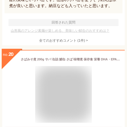
煮が良いと思います。納豆なども入っていたと思います。
回答された質問
山形風のアレンジ素麺が楽しめる、美味しい鯖缶のおすすめは？
全てのおすすめコメント
(
1
件)
>
20
no.
さばみそ煮 200g サバ 缶詰 鯖缶 さば 味噌煮 保存食 栄養 DHA・EPA 4571286959574【WIN】