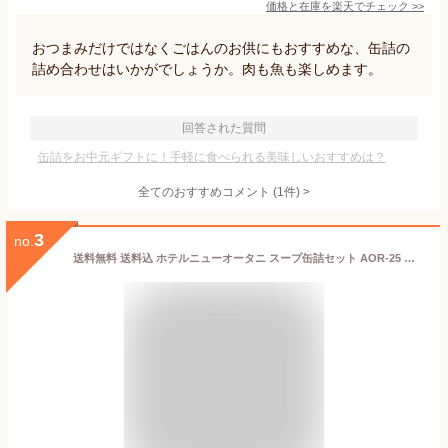
価格と在庫を
楽天
でチェック
>>
おつまみだけではなくごはんのお供にもおすすめな、缶詰の
詰め合わせはいかがでしょうか。肉も魚も楽しめます。
回答された質問
缶詰をお中元ギフトに！手軽に食べられる美味しいおすすめは？
全てのおすすめコメント
(
1
件)
>
3
no.
送料無料 送料込 ホテルニューオータニ スープ缶詰セット AOR-25 食品 グルメ 内祝い お返し ギフトセット 出産内祝い 結婚内祝い 七五三内祝い お歳暮 お供え 御供 香典返し 粗供養 快気祝い 快気内祝い