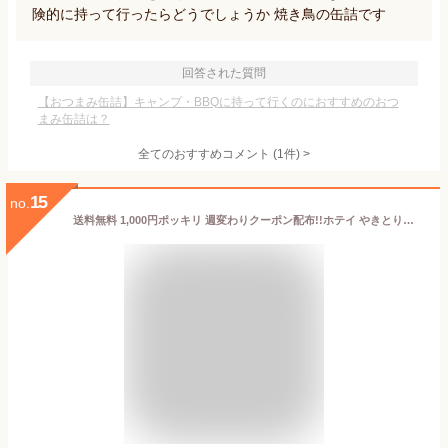
険的に持って行ったらどうでしょうか 焼き鳥の缶詰です
回答された質問
【おつまみ缶詰】キャンプ・BBQに持って行くのにおすすめのおつ
まみ缶詰は？
全てのおすすめコメント
(
1
件)
>
15
no.
送料無料 1,000円ポッキリ 週変わりクーポン配布!!ホテイ やきとり缶詰 ゴーゴーカレー味 70g×10缶セット｜おつまみ カレー風味 ご飯のお供 非常食 保存食