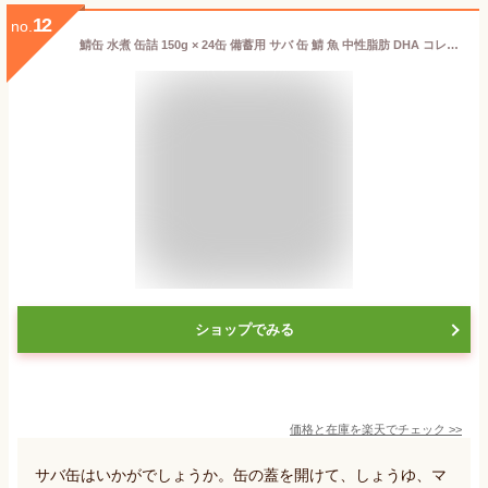
12
no.
鯖缶 水煮 缶詰 150g × 24缶 備蓄用 サバ 缶 鯖 魚 中性脂肪 DHA コレステロール 血液 サラサラ 非常食 炊き込みご飯 おつまみ まとめ買い アテ 酒の肴 業務用 防災 長期保存食 カルシウム サヴァ缶 さばかん
ショップでみる
価格と在庫を
楽天
でチェック
>>
サバ缶はいかがでしょうか。缶の蓋を開けて、しょうゆ、マ