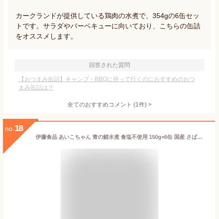
カークランドが提供している鶏肉の水煮で、354gの6缶セッ
トです。サラダやバーベキューに向いており、こちらの缶詰
をオススメします。
回答された質問
【おつまみ缶詰】キャンプ・BBQに持って行くのにおすすめのおつ
まみ缶詰は？
全てのおすすめコメント
(
1
件)
>
18
no.
伊藤食品 あいこちゃん 青の鯖水煮 食塩不使用 150g×6缶 国産 さば缶 非常食 長期保存 鯖缶 サバ缶 缶詰 DHA EPA