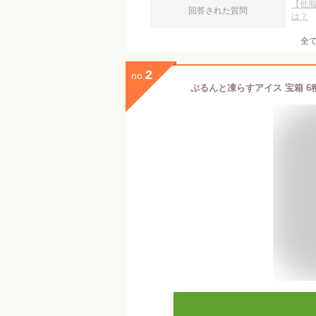
【低
回答された質問
は？
全
2
no.
ぷるんと凍らすアイス 宝箱 6種