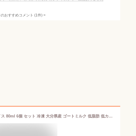
てのおすすめコメント
(
1
件)
>
アイスクリーム 木村山羊牧場 ヤギアイス 80ml 6個 セット 冷凍 大分県産 ゴートミルク 低脂肪 低カロリー 国産 ヤギ乳 氷菓 冷凍食品