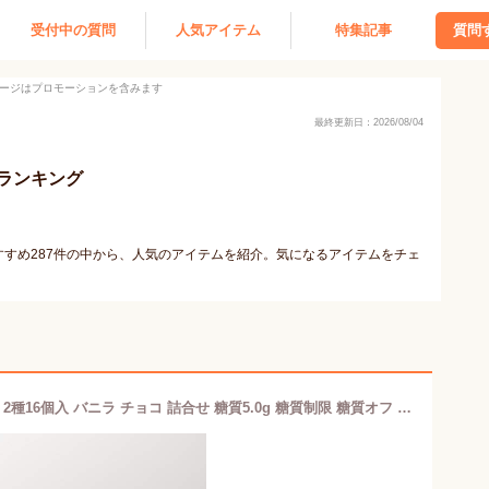
受付中の質問
人気アイテム
特集記事
質問
ージはプロモーションを含みます
最終更新日：2026/08/04
ランキング
すめ287件の中から、人気のアイテムを紹介。気になるアイテムをチェ
シャトレーゼ 糖質70%カットのアイス 2種16個入 バニラ チョコ 詰合せ 糖質5.0g 糖質制限 糖質オフ 低糖質スイーツ