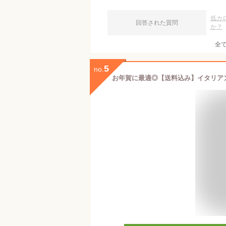
低カ
回答された質問
か？
全
5
no.