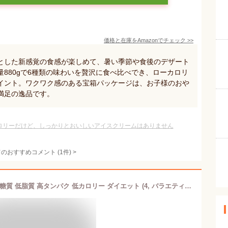
価格と在庫を
Amazon
でチェック
>>
とした新感覚の食感が楽しめて、暑い季節や食後のデザート
880gで6種類の味わいを贅沢に食べ比べでき、ローカロリ
イント。ワクワク感のある宝箱パッケージは、お子様のおや
満足の逸品です。
ロリーだけど、しっかりとおいしいアイスクリームはありません
てのおすすめコメント
(
1
件)
>
国内製造 プロテインアイス THE I's 低糖質 低脂質 高タンパク 低カロリー ダイエット (4, バラエティセット)