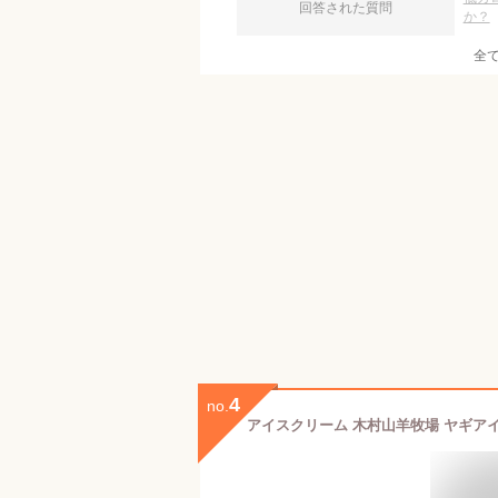
回答された質問
か？
全
4
no.