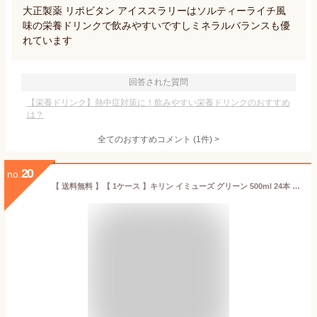
大正製薬 リポビタン アイススラリーはソルティーライチ風
味の栄養ドリンクで飲みやすいですしミネラルバランスも優
れています
回答された質問
【栄養ドリンク】熱中症対策に！飲みやすい栄養ドリンクのおすすめ
は？
全てのおすすめコメント
(
1
件)
>
20
no.
【 送料無料 】【 1ケース 】キリン イミューズ グリーン 500ml 24本 機能性表示食品 プラズマ乳酸菌 乳酸菌飲料 健康飲料 健康ドリンク 免疫ケア ビタミン ペットボトル iMUSE imuse キリンビバレッジ