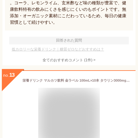
。コーラ、レモンライム、玄米酢など味の種類が豊富で、健
康飲料特有の飲みにくさを感じにくいのもポイントです。無
添加・オーガニック素材にこだわっているため、毎日の健康
習慣として続けやすい。
回答された質問
低カロリーな栄養ドリンク｜糖質ゼロなどおすすめは？
全てのおすすめコメント
(
1
件)
>
13
no.
栄養ドリンク マルカツ飲料 金ラベル 100mL×10本 タウリン3000mg配合 ビタミンB群 ローヤルゼリー配合 糖類ゼロ 低カロリー18kcal 勝負前の栄養補給 元気チャージ スタミナサポート 健康維持 送料無料 まとめ買い