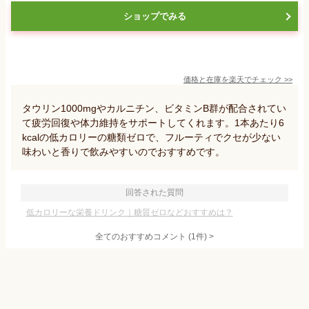
ショップでみる
価格と在庫を
楽天
でチェック
>>
タウリン1000mgやカルニチン、ビタミンB群が配合されてい
て疲労回復や体力維持をサポートしてくれます。1本あたり6
kcalの低カロリーの糖類ゼロで、フルーティでクセが少ない
味わいと香りで飲みやすいのでおすすめです。
回答された質問
低カロリーな栄養ドリンク｜糖質ゼロなどおすすめは？
全てのおすすめコメント
(
1
件)
>