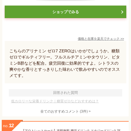
ショップでみる
価格と在庫を
楽天
でチェック
>>
こちらのアリナミン ゼロ7 ZEROはいかがでしょうか。糖類
ゼロでギルティフリー。フルスルチアミンやタウリン、ビタ
ミンB群などを配合。疲労回復に効果的ですよ。シトラスの
爽やかな香りとすっきりした味わいで飲みやすいのでオスス
メてす。
回答された質問
低カロリーな栄養ドリンク｜糖質ゼロなどおすすめは？
全てのおすすめコメント
(
3
件)
>
12
no.
【アウトレットセール】送料無料 腸活ドリンク エナジードリンク 訳あり 賞味期限6月18日 在庫処分 食品ロス イヌリン サプリ 無添加 15/e organic ノンカフェイン 低カロリー 栄養ドリンク 選べる セット Taka 共同開発 コーラ 玄米酢 レモン ライム 乳酸菌 オーガニック