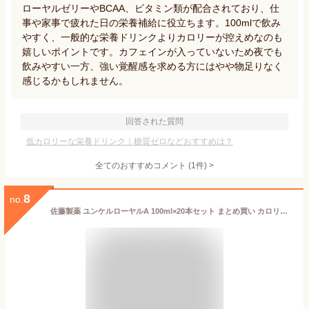
ローヤルゼリーやBCAA、ビタミン類が配合されており、仕
事や家事で疲れた日の栄養補給に役立ちます。100mlで飲み
やすく、一般的な栄養ドリンクよりカロリーが控えめなのも
嬉しいポイントです。カフェインが入っていないため夜でも
飲みやすい一方、強い覚醒感を求める方にはやや物足りなく
感じるかもしれません。
回答された質問
低カロリーな栄養ドリンク｜糖質ゼロなどおすすめは？
全てのおすすめコメント
(
1
件)
>
8
no.
佐藤製薬 ユンケルローヤルA 100ml×20本セット まとめ買い カロリー控えめ 栄養ドリンク