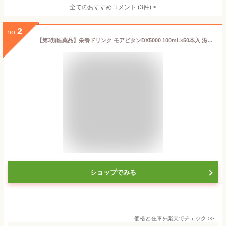
全てのおすすめコメント
(
3
件)
>
2
no.
【第3類医薬品】栄養ドリンク モアビタンDX5000 100mL×50本入 滋養強壮剤 滋養強壮ドリンク アミノ酸類 タウリン3000mg ギフト【送料無料 (沖縄・離島除く)】
ショップでみる
価格と在庫を
楽天
でチェック
>>