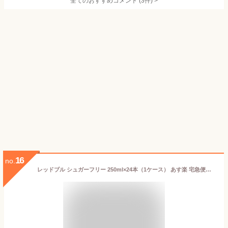
全てのおすすめコメント
(
3
件)
>
16
no.
レッドブル シュガーフリー 250ml×24本（1ケース） あす楽 宅急便配送 翼をさずける 糖質ゼロ 糖類ゼロ ゼロカロリー ノンシュガー 無糖 シュガーレス 栄養ドリンク カフェイン redbull 炭酸缶 炭酸飲料