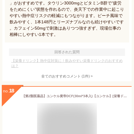
」がおすすめです。タウリン3000mgとビタミンB群で“疲労
をためにくい”状態を作れるので、炎天下での作業中に起こり
やすい熱中症リスクの軽減にもつながります。ピーチ風味で
飲みやすく、1本148円とリーズナブルなのも続けやすいです
。カフェイン50mgで刺激はありつつ強すぎず、現場仕事の
相棒にしやすい1本です。
回答された質問
【栄養ドリンク】熱中症対策に！飲みやすい栄養ドリンクのおすすめ
は？
全てのおすすめコメント
(
1
件)
>
18
no.
【第2類医薬品】ユンケル黄帝DCF(30ml*3本入)【ユンケル】[栄養ドリンク 滋養強壮 肉体疲労 ノンカフェイン 風邪]