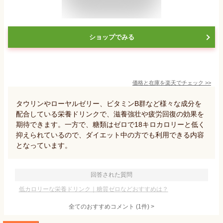
ショップでみる
価格と在庫を
楽天
でチェック
>>
タウリンやローヤルゼリー、ビタミンB群など様々な成分を
配合している栄養ドリンクで、滋養強壮や疲労回復の効果を
期待できます。一方で、糖類はゼロで18キロカロリーと低く
抑えられているので、ダイエット中の方でも利用できる内容
となっています。
回答された質問
低カロリーな栄養ドリンク｜糖質ゼロなどおすすめは？
全てのおすすめコメント
(
1
件)
>