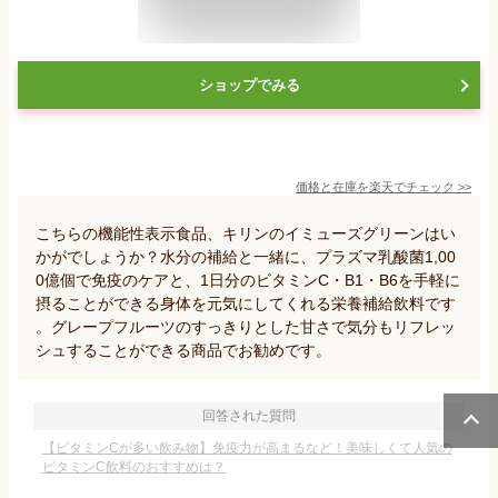
ショップでみる
価格と在庫を
楽天
でチェック
>>
こちらの機能性表示食品、キリンのイミューズグリーンはい
かがでしょうか？水分の補給と一緒に、プラズマ乳酸菌1,00
0億個で免疫のケアと、1日分のビタミンC・B1・B6を手軽に
摂ることができる身体を元気にしてくれる栄養補給飲料です
。グレープフルーツのすっきりとした甘さで気分もリフレッ
シュすることができる商品でお勧めです。
回答された質問
【ビタミンCが多い飲み物】免疫力が高まるなど！美味しくて人気の
ビタミンC飲料のおすすめは？