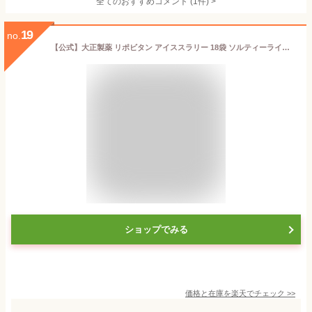
全てのおすすめコメント
(
1
件)
>
19
no.
【公式】大正製薬 リポビタン アイススラリー 18袋 ソルティーライチ風味 栄養ドリンク 飲み物 スポーツ ドリンク スポドリ 冷凍 熱中症対策 クエン酸 スポーツ飲料 アイス 栄養補給 水分補給 ランニング マラソン 駅伝 凍らせる 部活 熱中症予防 清涼飲料
ショップでみる
価格と在庫を
楽天
でチェック
>>