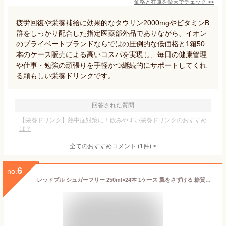
価格と在庫を
楽天
でチェック
>>
疲労回復や栄養補給に効果的なタウリン2000mgやビタミンB
群をしっかり配合した指定医薬部外品でありながら、イオン
のプライベートブランドならではの圧倒的な低価格と1箱50
本のケース販売による高いコスパを実現し、毎日の健康管理
や仕事・勉強の頑張りを手軽かつ継続的にサポートしてくれ
る頼もしい栄養ドリンクです。
回答された質問
【栄養ドリンク】熱中症対策に！飲みやすい栄養ドリンクのおすすめ
は？
全てのおすすめコメント
(
1
件)
>
6
no.
レッドブル シュガーフリー 250ml×24本 1ケース 翼をさずける 糖質ゼロ 糖類ゼロ ゼロカロリー ノンシュガー 無糖 シュガーレス 栄養ドリンク カフェイン redbull 炭酸缶 炭酸飲料