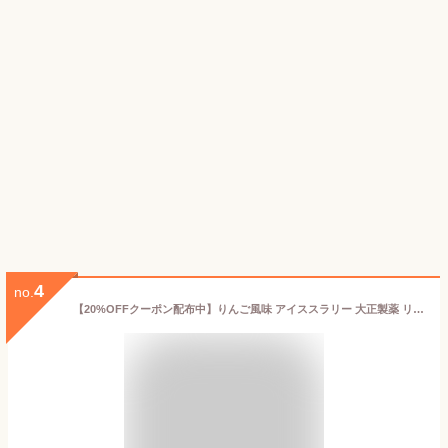
4
no.
【20%OFFクーポン配布中】りんご風味 アイススラリー 大正製薬 リポビタン Sports 18袋 栄養ドリンク 飲み物 スポーツ ドリンク スポドリ 冷凍 熱中症対策 クエン酸 スポーツ飲料 アイス 栄養補給 水分補給 凍らせる 部活 熱中症予防 清涼飲料 アミノ酸 ビタミン