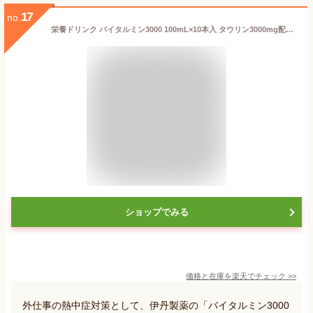
17
no.
栄養ドリンク バイタルミン3000 100mL×10本入 タウリン3000mg配合 ビタミンB群配合 滋養強壮 肉体疲労回復 栄養補給 ピーチ風味 飲みやすい エナジードリンク 元気サポート 送料無料 まとめ買い 業務用にも
ショップでみる
価格と在庫を
楽天
でチェック
>>
外仕事の熱中症対策として、伊丹製薬の「バイタルミン3000