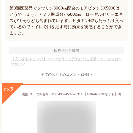
第3類医薬品でタウリン3000㎎配合のモアビタンDX5000は
どうでしょう。アミノ酸成分が5000㎎、ローヤルゼリーエキ
スが10㎎なども含まれています。ビタミンB2もたっぷり入っ
ているのでトイレで用を足す時に効果を実感することができ
ますよ。
回答された質問
【安い栄養ドリンク】コスパが良くて元気になる栄養ドリンクのおす
すめは？
全てのおすすめコメント
(
1
件)
>
3
no.
漢薬 ローヤルゼリー200 4962459-525311 【100ml×50本セット】清涼飲料水 日興薬品工業 栄養ドリンク 自然派健康飲料 ビタミン(vc) 蜂蜜 はちみつ ハチミツ ローヤルゼリー 滋養強壮 日本製 国産 スタミナ 栄養 ドリンク 健康飲料 50本 set セット ケース