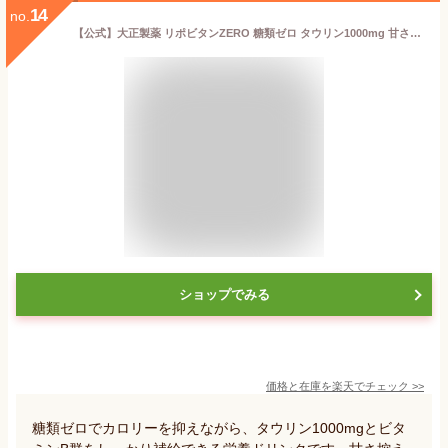
14
no.
【公式】大正製薬 リポビタンZERO 糖類ゼロ タウリン1000mg 甘さ控えめ 100mL 10本 指定医薬部外品 栄養ドリンク
ショップでみる
価格と在庫を
楽天
でチェック
>>
糖類ゼロでカロリーを抑えながら、タウリン1000mgとビタ