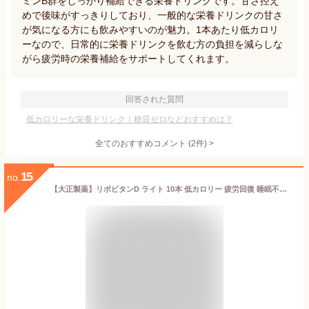
ミンB群をしっかり補給できる栄養ドリンクです。甘さ控え
めで後味がすっきりしており、一般的な栄養ドリンクの甘さ
が気になる方にも飲みやすいのが魅力。1本あたり低カロリ
ーなので、日常的に栄養ドリンクを飲む方の負担を減らしな
がら疲労時の栄養補給をサポートしてくれます。
回答された質問
低カロリーな栄養ドリンク｜糖質ゼロなどおすすめは？
全てのおすすめコメント
(
2
件)
>
15
no.
【大正製薬】リポビタンD ライト 10本 低カロリー 疲労回復 睡眠不足 栄養ドリンク 栄養剤 タウリン 指定医薬部外品 リポビタン