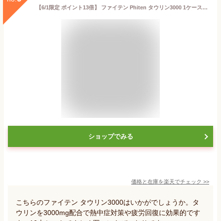
【6/1限定 ポイント13倍】 ファイテン Phiten タウリン3000 1ケース10本入り 指定医薬部外品 疲労回復 タウリン ビタミン 栄養ドリンク 健康ドリンク 栄養補給 滋養強壮 食欲不振 産前産後 EG570010
ショップでみる
価格と在庫を
楽天
でチェック
>>
こちらのファイテン タウリン3000はいかがでしょうか。タ
ウリンを3000mg配合で熱中症対策や疲労回復に効果的です