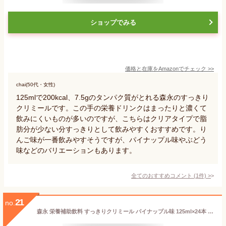
ショップでみる
価格と在庫を
Amazon
でチェック
>>
chai(50代・女性)
125mlで200kcal、7.5gのタンパク質がとれる森永のすっきり
クリミールです。この手の栄養ドリンクはまったりと濃くて
飲みにくいものが多いのですが、こちらはクリアタイプで脂
肪分が少ない分すっきりとして飲みやすくおすすめです。り
んご味が一番飲みやすそうですが、パイナップル味やぶどう
味などのバリエーションもあります。
全てのおすすめコメント
(
1
件)
>
21
no.
森永 栄養補助飲料 すっきりクリミール パイナップル味 125ml×24本 高カロリー エネルギー