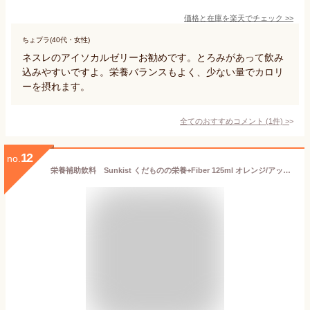
価格と在庫を
楽天
でチェック
>>
ちょプラ(40代・女性)
ネスレのアイソカルゼリーお勧めです。とろみがあって飲み
込みやすいですよ。栄養バランスもよく、少ない量でカロリ
ーを摂れます。
全てのおすすめコメント
(
1
件)
>
12
no.
栄養補助飲料 Sunkist くだものの栄養+Fiber 125ml オレンジ/アップル＆キャロット/グレープ＆ブルーベリー 食物繊維 オリゴ糖 シールド乳酸菌配合 （クリニコ 森永乳業グループ）［軽減税率対象商品］