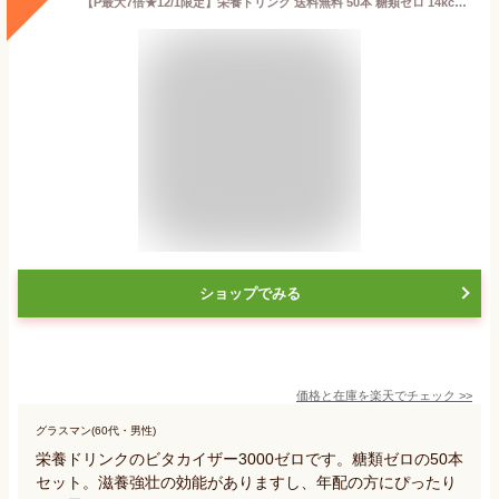
【P最大7倍★12/1限定】栄養ドリンク 送料無料 50本 糖類ゼロ 14kcal 滋養強壮剤 ビタカイザー3000ゼロ 100ml×50本セット 滋養強壮ドリンク ギフト【指定医薬部外品】
ショップでみる
価格と在庫を
楽天
でチェック
>>
グラスマン(60代・男性)
栄養ドリンクのビタカイザー3000ゼロです。糖類ゼロの50本
セット。滋養強壮の効能がありますし、年配の方にぴったり