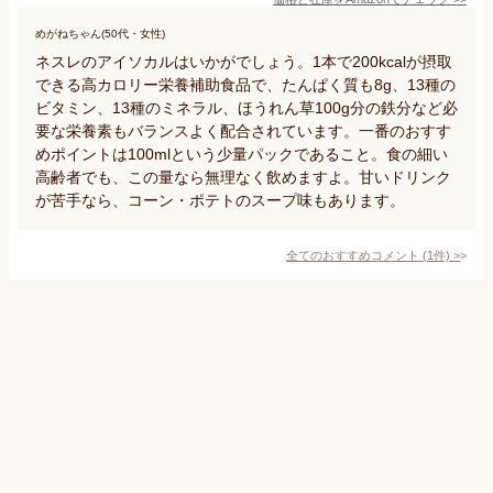
めがねちゃん(50代・女性)
ネスレのアイソカルはいかがでしょう。1本で200kcalが摂取
できる高カロリー栄養補助食品で、たんぱく質も8g、13種の
ビタミン、13種のミネラル、ほうれん草100g分の鉄分など必
要な栄養素もバランスよく配合されています。一番のおすす
めポイントは100mlという少量パックであること。食の細い
高齢者でも、この量なら無理なく飲めますよ。甘いドリンク
が苦手なら、コーン・ポテトのスープ味もあります。
全てのおすすめコメント
(
1
件)
>