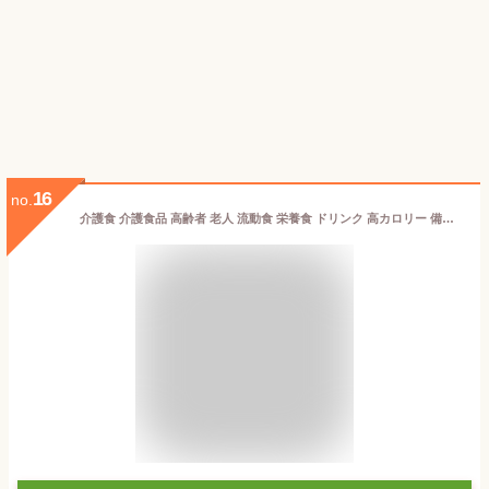
16
no.
介護食 介護食品 高齢者 老人 流動食 栄養食 ドリンク 高カロリー 備蓄 明治 メイバランスArg Miniカップ ミックスベリー味 / 125mL r-hrtcr [軽減税率]