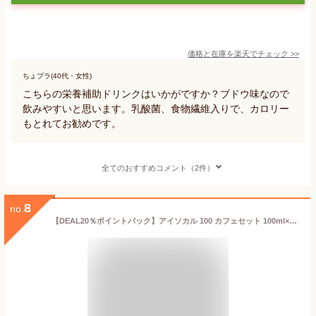
価格と在庫を
楽天
でチェック
>>
ちょプラ(40代・女性)
こちらの栄養補助ドリンクはいかがですか？ブドウ味なので
飲みやすいと思います。乳酸菌、食物繊維入りで、カロリー
もとれてお勧めです。
全てのおすすめコメント（2件）
8
no.
【DEAL20％ポイントバック】アイソカル 100 カフェセット 100ml×12パック【ネスレ リソース ペムパル pempal isocal バランス栄養 栄養補助食品 栄養食品 健康食品 高齢者 お年寄り たんぱく質 カロリー エネルギー 介護 ドリンク 飲み物 栄養 介護食 アソート 父の日】