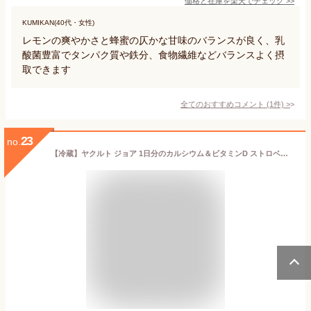
価格と在庫を
楽天
でチェック
>>
KUMIKAN(40代・女性)
レモンの爽やかさと蜂蜜の仄かな甘味のバランスが良く、乳
酸菌豊富でタンパク質や鉄分、食物繊維などバランスよく摂
取できます
全てのおすすめコメント
(
1
件)
>
23
no.
【冷蔵】ヤクルト ジョア 1日分のカルシウム＆ビタミンD ストロベリー 125mlx10本