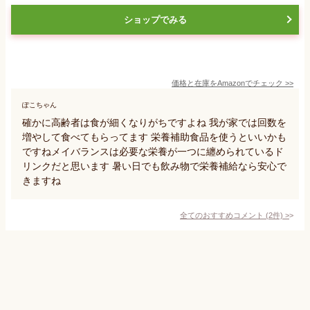
ショップでみる
価格と在庫を
Amazon
でチェック
>>
ぽこちゃん
確かに高齢者は食が細くなりがちですよね 我が家では回数を
増やして食べてもらってます 栄養補助食品を使うといいかも
ですねメイバランスは必要な栄養が一つに纏められているド
リンクだと思います 暑い日でも飲み物で栄養補給なら安心で
きますね
全てのおすすめコメント
(
2
件)
>