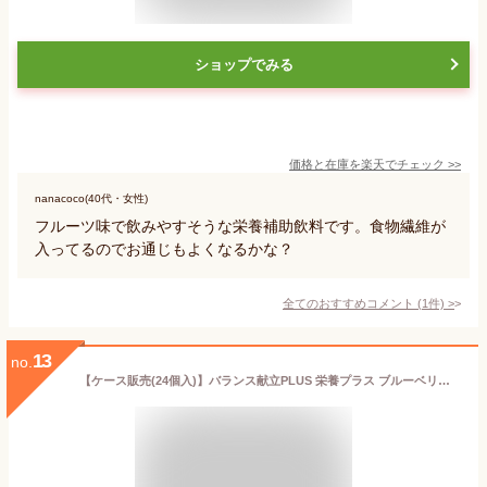
ショップでみる
価格と在庫を
楽天
でチェック
>>
nanacoco(40代・女性)
フルーツ味で飲みやすそうな栄養補助飲料です。食物繊維が
入ってるのでお通じもよくなるかな？
全てのおすすめコメント
(
1
件)
>
13
no.
【ケース販売(24個入)】バランス献立PLUS 栄養プラス ブルーベリーヨーグルト味 125mL【スマイルケア食「青」マーク】