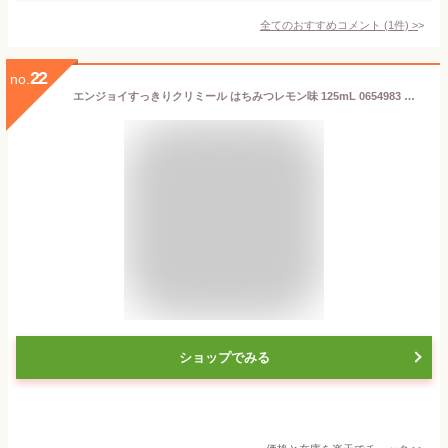
全てのおすすめコメント
(
1
件)
>
22
no.
エンジョイすっきりクリミール はちみつレモン味 125mL 0654983 クリニコ栄養補助飲料 エンジョイシリーズ 飲料 ドリンク 栄養補給 脂質ゼロ シールド乳酸菌 食品 シニア 高齢者 介護用品
ショップでみる