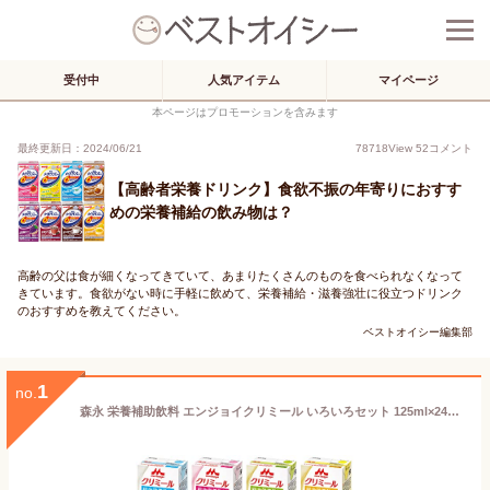
受付中
人気アイテム
マイページ
本ページはプロモーションを含みます
最終更新日：2024/06/21
78718
View
52
コメント
【高齢者栄養ドリンク】食欲不振の年寄りにおすす
めの栄養補給の飲み物は？
高齢の父は食が細くなってきていて、あまりたくさんのものを食べられなくなって
きています。食欲がない時に手軽に飲めて、栄養補給・滋養強壮に役立つドリンク
のおすすめを教えてください。
ベストオイシー編集部
1
no.
森永 栄養補助飲料 エンジョイクリミール いろいろセット 125ml×24本(8種類×3本) 高カロリー エネルギー