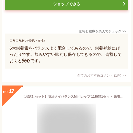
ショップでみる
価格と在庫を
楽天
でチェック
>>
ころころあい(40代・女性)
6大栄養素をバランスよく配合してあるので、栄養補給にぴ
ったりです。飲みやすい味だし保存もできるので、備蓄して
おくと安心です。
全てのおすすめコメント
(
1
件)
>
17
no.
【お試しセット】明治メイバランスMiniカップ 11種類1セット 栄養調整食品 介護 経口流動食 飲み物 高カロリー食 水分補給 低栄養予防 食欲不振 栄養ドリンク カロリー摂取 老人 高齢者 介護用品 ［軽減税率対象商品］