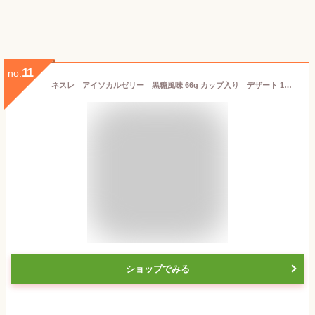
11
no.
ネスレ アイソカルゼリー 黒糖風味 66g カップ入り デザート 1カップ（66g）で150kcal たんぱく質 3g摂取できる 栄養補助食品 介護食 とろみ 手軽な高エネルギー食品 やわらか 保存食 備蓄 医療 介護 介護 福祉 サービス 高齢 者 デイ サービス シニア
ショップでみる