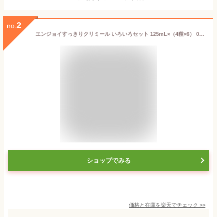
2
no.
エンジョイすっきりクリミール いろいろセット 125mL×（4種×6） 0654986 クリニコ栄養補助飲料 エンジョイシリーズ 飲料 ドリンク 栄養補給 脂質ゼロ シールド乳酸菌 食品 シニア 高齢者 介護用品
ショップでみる
価格と在庫を
楽天
でチェック
>>