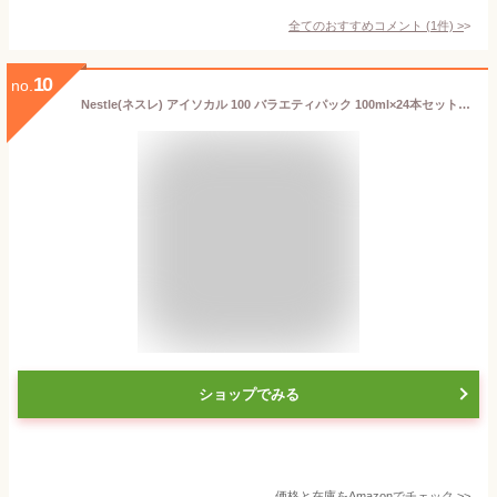
全てのおすすめコメント
(
1
件)
>
10
no.
Nestle(ネスレ) アイソカル 100 バラエティパック 100ml×24本セット（8種×各3本セット） コンパクト栄養食 (高カロリー たんぱく質 栄養バランス) 栄養補助食品 栄養ドリンク
ショップでみる
価格と在庫を
Amazon
でチェック
>>