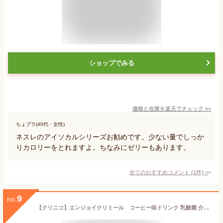
ショップでみる
価格と在庫を
楽天
でチェック
>>
ちょプラ(40代・女性)
ネスレのアイソカルシリーズお勧めです。少ない量でしっか
りカロリーをとれますよ。ちなみにゼリーもあります。
全てのおすすめコメント
(
1
件)
>
9
no.
【クリニコ】エンジョイクリミール コーヒー味ドリンク 乳酸菌 介護食 栄養補助 食事 高齢者 お年寄り 医療