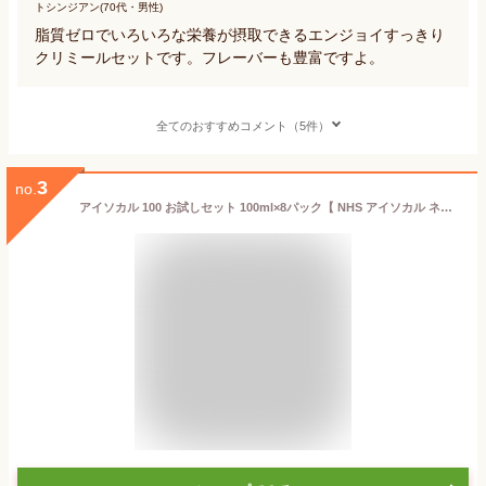
トシンジアン(70代・男性)
脂質ゼロでいろいろな栄養が摂取できるエンジョイすっきり
クリミールセットです。フレーバーも豊富ですよ。
全てのおすすめコメント（5件）
3
no.
アイソカル 100 お試しセット 100ml×8パック【 NHS アイソカル ネスレ リソース ペムパル バランス栄養 栄養補助食品 栄養食品 健康食品 高齢者 たんぱく質 カロリー エネルギー 介護 介護用品 介護食品 介護食事 飲み物 ドリンク MCT 介護食 流動食 高カロリー】