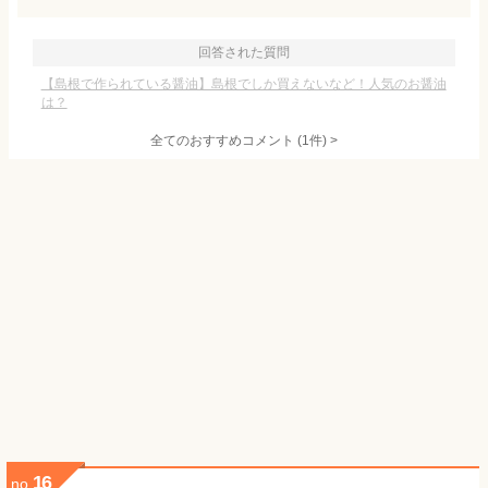
回答された質問
【島根で作られている醤油】島根でしか買えないなど！人気のお醤油
は？
全てのおすすめコメント
(
1
件)
>
16
no.