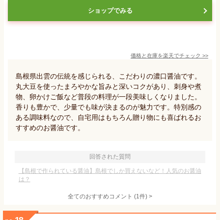
ショップでみる
価格と在庫を
楽天
でチェック
>>
島根県出雲の伝統を感じられる、こだわりの濃口醤油です。
丸大豆を使ったまろやかな旨みと深いコクがあり、刺身や煮
物、卵かけご飯など普段の料理が一段美味しくなりました。
香りも豊かで、少量でも味が決まるのが魅力です。特別感の
ある調味料なので、自宅用はもちろん贈り物にも喜ばれるお
すすめのお醤油です。
回答された質問
【島根で作られている醤油】島根でしか買えないなど！人気のお醤油
は？
全てのおすすめコメント
(
1
件)
>