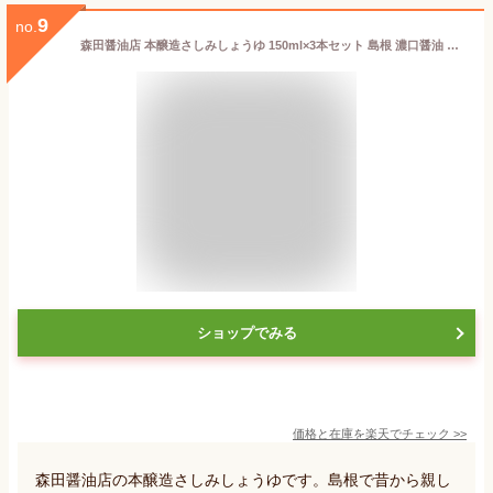
9
no.
森田醤油店 本醸造さしみしょうゆ 150ml×3本セット 島根 濃口醤油 醤油 刺身 寿司 餅 刺身醤油 本格派醤油 甘い醤油 島根県産大豆 本醸造
ショップでみる
価格と在庫を
楽天
でチェック
>>
森田醤油店の本醸造さしみしょうゆです。島根で昔から親し