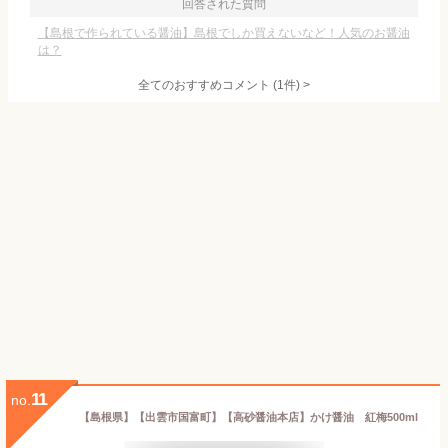
回答された質問
【島根で作られている醤油】島根でしか買えないなど！人気のお醤油
は？
全てのおすすめコメント
(
1
件)
>
11
no.
【島根県】【出雲市国富町】【高砂醤油本店】かけ醤油 紅梅500ml