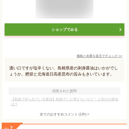
ショップでみる
価格と在庫を
楽天
でチェック
>>
濃い口ですが塩辛くない、島根県産の刺身醤油はいかがでし
ょうか。鰹節と北海道日高産昆布の旨みもきいています。
回答された質問
【島根で作られている醤油】島根でしか買えないなど！人気のお醤油
は？
全てのおすすめコメント
(
1
件)
>
7
no.