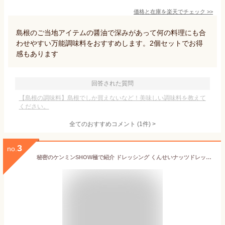
価格と在庫を
楽天
でチェック
>>
島根のご当地アイテムの醤油で深みがあって何の料理にも合
わせやすい万能調味料をおすすめします。2個セットでお得
感もあります
回答された質問
【島根の調味料】島根でしか買えないなど！美味しい調味料を教えて
ください。
全てのおすすめコメント
(
1
件)
>
3
no.
秘密のケンミンSHOW極で紹介 ドレッシング くんせいナッツドレッシング 210ml×5 島根 醤油 松江 燻製 ドレッシング 調味料 ナッツ 旦那が喜ぶ 安本産業 島根 やすもと産業