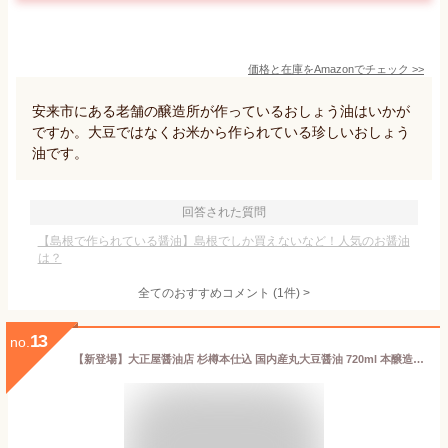
価格と在庫を
Amazon
でチェック
>>
安来市にある老舗の醸造所が作っているおしょう油はいかが
ですか。大豆ではなくお米から作られている珍しいおしょう
油です。
回答された質問
【島根で作られている醤油】島根でしか買えないなど！人気のお醤油
は？
全てのおすすめコメント
(
1
件)
>
13
no.
【新登場】大正屋醤油店 杉樽本仕込 国内産丸大豆醤油 720ml 本醸造 濃口 島根県産大豆使用 国産大豆・国産小麦・天日塩のみ使用 しょうゆ 調味料 化学調味料無添加