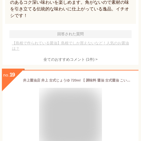
のあるコク深い味わいを楽しめます。角がないので素材の味
を引き立てる伝統的な味わいに仕上がっている逸品。イチオ
シです！
回答された質問
【島根で作られている醤油】島根でしか買えないなど！人気のお醤油
は？
全てのおすすめコメント
(
1
件)
>
19
no.
井上醤油店 井上 古式じょうゆ 720ml 【 調味料 醤油 古式醤油 こいくち しょうゆ 濃口醤油 濃口 丸大豆仕込 おいしい 島根 出雲 当店人気 おすすめ 国産原料】