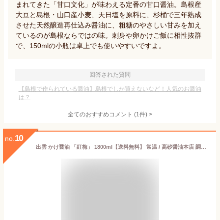
まれてきた「甘口文化」が味わえる定番の甘口醤油。島根産
大豆と島根・山口産小麦、天日塩を原料に、杉桶で三年熟成
させた天然醸造再仕込み醤油に、粗糖のやさしい甘みを加え
ているのが島根ならではの味。刺身や卵かけご飯に相性抜群
で、150mlの小瓶は卓上でも使いやすいですよ。
回答された質問
【島根で作られている醤油】島根でしか買えないなど！人気のお醤油
は？
全てのおすすめコメント
(
1
件)
>
10
no.
出雲 かけ醤油 「紅梅」 1800ml【送料無料】 常温 / 高砂醤油本店 調味料 しょうゆ 醤油 お取り寄せ 通販 お土産 /