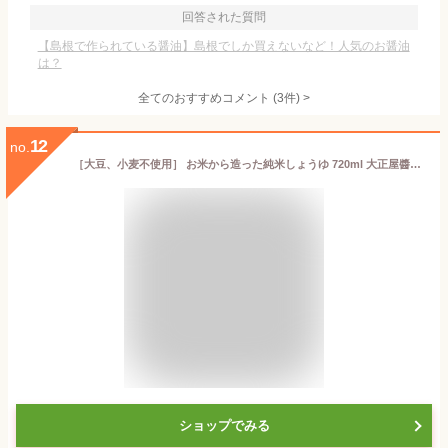
回答された質問
【島根で作られている醤油】島根でしか買えないなど！人気のお醤油
は？
全てのおすすめコメント
(
3
件)
>
12
no.
［大豆、小麦不使用］ お米から造った純米しょうゆ 720ml 大正屋醬油 島根県
ショップでみる