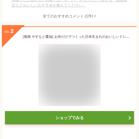
鳥取でしか買えないお菓子は？スーパーやコンビニで買える・島根限
定などおいしいおすすめを教えてください。
全てのおすすめコメント
(
1
件)
>
2
no.
[島根 やすもと醤油] お米だけでつくった日本生まれのおいしいドレッシング 200ml×2本セット/島根県 松江 安本醤油 燻製醤油 調味料 安本産業
ショップでみる