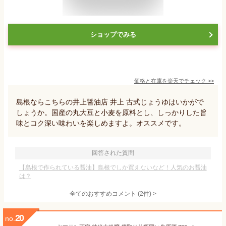
ショップでみる
価格と在庫を
楽天
でチェック
>>
島根ならこちらの井上醤油店 井上 古式じょうゆはいかがで
しょうか。国産の丸大豆と小麦を原料とし、しっかりした旨
味とコク深い味わいを楽しめますよ。オススメです。
回答された質問
【島根で作られている醤油】島根でしか買えないなど！人気のお醤油
は？
全てのおすすめコメント
(
2
件)
>
20
no.