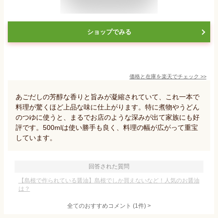
ショップでみる
価格と在庫を
楽天
でチェック
>>
あごだしの芳醇な香りと旨みが凝縮されていて、これ一本で
料理が驚くほど上品な味に仕上がります。特に煮物やうどん
のつゆに使うと、まるでお店のような深みが出て家族にも好
評です。500mlは使い勝手も良く、料理の幅が広がって重宝
しています。
回答された質問
【島根で作られている醤油】島根でしか買えないなど！人気のお醤油
は？
全てのおすすめコメント
(
1
件)
>