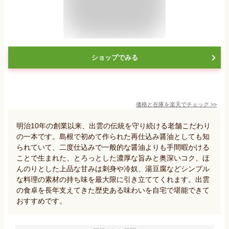
ショップでみる
価格と在庫を
楽天
でチェック
>>
明治10年の創業以来、出雲の伝統を守り続ける老舗こだわり
の一本です。島根で初めて作られた再仕込み醤油としても知
られていて、二度仕込みで一般的な醤油よりも手間暇かける
ことで生まれた、とろっとした濃厚な旨みと奥深いコク、ほ
んのりとした上品な甘みは刺身や冷奴、湯豆腐などシンプル
な料理の素材の持ち味を最大限に引き立ててくれます。出雲
の食卓を長年支えてきた歴史ある味わいを自宅で堪能できて
おすすめです。