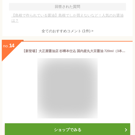
回答された質問
【島根で作られている醤油】島根でしか買えないなど！人気のお醤油
は？
全てのおすすめコメント
(
1
件)
>
14
no.
【新登場】大正屋醤油店 杉樽本仕込 国内産丸大豆醤油 720ml（3本組）本醸造 濃口 島根県産大豆使用 国産大豆・国産小麦・天日塩のみ使用 しょうゆ 調味料 化学調味料無添加
ショップでみる