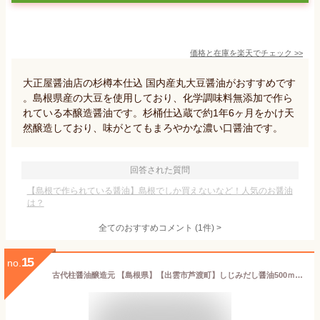
価格と在庫を
楽天
でチェック
>>
大正屋醤油店の杉樽本仕込 国内産丸大豆醤油がおすすめです
。島根県産の大豆を使用しており、化学調味料無添加で作ら
れている本醸造醤油です。杉桶仕込蔵で約1年6ヶ月をかけ天
然醸造しており、味がとてもまろやかな濃い口醤油です。
回答された質問
【島根で作られている醤油】島根でしか買えないなど！人気のお醤油
は？
全てのおすすめコメント
(
1
件)
>
15
no.
古代柱醤油醸造元 【島根県】【出雲市芦渡町】しじみだし醤油500ｍｌｘ6