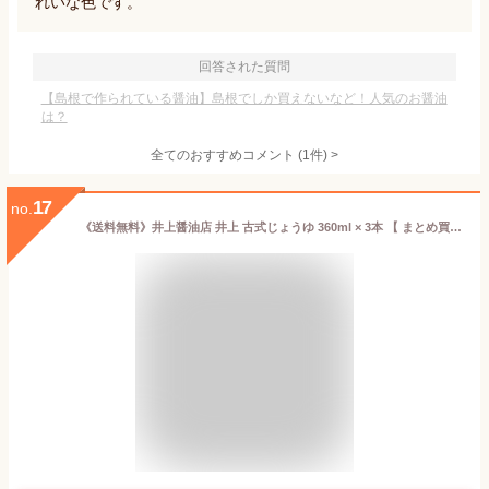
れいな色です。
回答された質問
【島根で作られている醤油】島根でしか買えないなど！人気のお醤油
は？
全てのおすすめコメント
(
1
件)
>
17
no.
《送料無料》井上醤油店 井上 古式じょうゆ 360ml × 3本 【 まとめ買い 古式醤油 こいくち しょうゆ 濃口醤油 濃口 丸大豆仕込 島根 出雲】