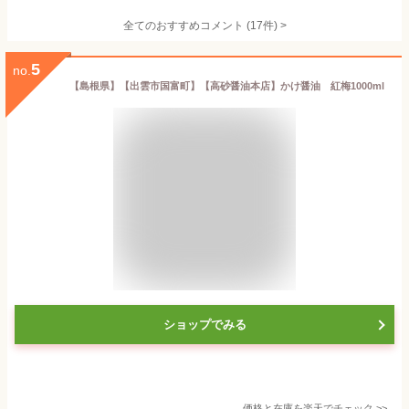
全てのおすすめコメント
(
17
件)
>
5
no.
【島根県】【出雲市国富町】【高砂醤油本店】かけ醤油 紅梅1000ml
ショップでみる
価格と在庫を
楽天
でチェック
>>