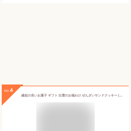
4
no.
縁起の良いお菓子 ギフト 出雲のお福わけ ぜんざいサンドクッキー (6個入) 島根県のお土産 個包装 お祝い ご縁 ありがとう 退職 送別 お菓子