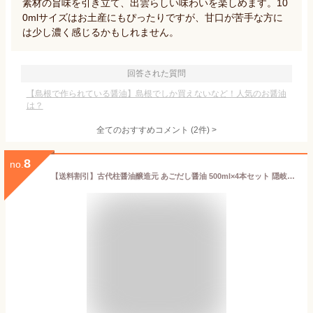
素材の旨味を引き立て、出雲らしい味わいを楽しめます。10
0mlサイズはお土産にもぴったりですが、甘口が苦手な方に
は少し濃く感じるかもしれません。
回答された質問
【島根で作られている醤油】島根でしか買えないなど！人気のお醤油
は？
全てのおすすめコメント
(
2
件)
>
8
no.
【送料割引】古代柱醤油醸造元 あごだし醤油 500ml×4本セット 隠岐の島産あご使用