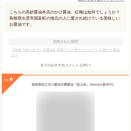
こちらの高砂醤油本店のかけ醤油、紅梅は如何でしょうか？
島根県出雲市国富町の地元の人に愛され続けている美味しい
お醤油です。
回答された質問
【島根で作られている醤油】島根でしか買えないなど！人気のお醤油
は？
全てのおすすめコメント
(
1
件)
>
6
no.
島根県松江市の醤油甘露醤油「政之助」360ml[4:販売中]