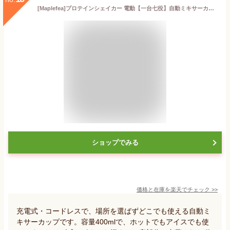
[Maplefea]プロテインシェイカー 電動【一台七役】自動ミキサーカップ 自動撹拌機 大容量400ML 磁気撹拌 Type-C充電式ポータブル コードレス 軽量 保温 保冷 漏れ防止 耐熱 静音運転 お茶カッ…
ショップでみる
価格と在庫を
楽天
でチェック
>>
充電式・コードレスで、場所を選ばずどこでも使える自動ミ
キサーカップです。容量400mlで、ホットでもアイスでも使