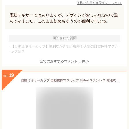
価格と在庫を
楽天
でチェック
>>
電動ミキサーではありますが、デザインがおしゃれなので選
んでみました。このまま飲めちゃうのが便利ですよね。
回答された質問
【自動ミキサーカップ】便利なかき混ぜ機能！人気の自動撹拌マグカ
ップは？
全てのおすすめコメント
(
1
件)
>
19
no.
自動ミキサーカップ 自動攪拌マグカップ 650ml ステンレス 電池式 自動磁気撹拌カップ コーヒーカップ マグカップ ミキシング 家庭 仕事 自動かき混ぜ ミキシングカップ マグカップ 旅行ギフト お茶カップ 携帯便利