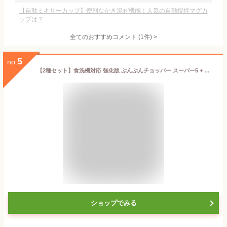
【自動ミキサーカップ】便利なかき混ぜ機能！人気の自動撹拌マグカ
ップは？
全てのおすすめコメント
(
1
件)
>
5
no.
【2種セット】食洗機対応 強化版 ぶんぶんチョッパー スーパー5 + ぶんぶんチョッパーR 5枚刃 大容量 900ml トライタン 640ml ふたも洗える スライサー みじん切り 手動 フードプロセッサー みじん切り器 フードチョッパー
ショップでみる