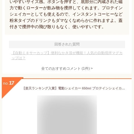
いやすいサイズ感。ボタンを押すと、底部分に内蔵された磁
力で動くローターが飲み物を攪拌してくれます。プロテイン
シェイカーとしても使えるので、インスタントコーヒーなど
粉末タイプのドリンクもダマなくなめらかに作れますよ。蓋
付きで攪拌中の飛び散りもなく、使いやすいです。
回答された質問
【自動ミキサーカップ】便利なかき混ぜ機能！人気の自動撹拌マグカ
ップは？
全てのおすすめコメント
(
1
件)
>
17
no.
【楽天ランキング入賞】電動シェイカー 650ml プロテインシェイカー USB充電式 自動攪拌 コードレス ドリンクシェーカー Tritan製 BPAフリー ミキサーカップ ワンタッチ操作 粉末飲料対応 プロテイン ミルクティー コーヒー 携帯便利 フィットネス スポーツ ジム用