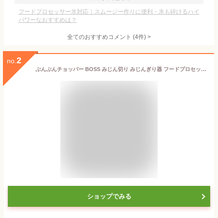
フードプロセッサー氷対応｜スムージー作りに便利・氷も砕けるハイ
パワーなおすすめは？
全てのおすすめコメント
(
4
件)
>
2
no.
ぶんぶんチョッパー BOSS みじん切り みじんぎり器 フードプロセッサー 大きめ ブラック 食洗器対応 手動 ブラック 人気 おすすめ 離乳食 介護 便利グッズ キッチン キッチン雑貨 調理器具 川端滝三郎商店
ショップでみる