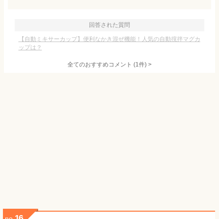
回答された質問
【自動ミキサーカップ】便利なかき混ぜ機能！人気の自動撹拌マグカ
ップは？
全てのおすすめコメント
(
1
件)
>
16
no.