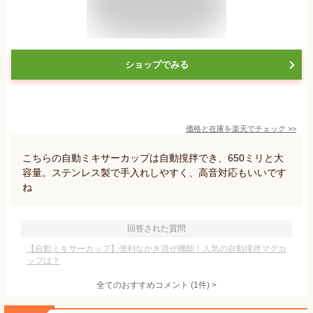
ショップでみる
価格と在庫を
楽天
でチェック
>>
こちらの自動ミキサーカップは自動撹拌でき、650ミリと大
容量。ステンレス製で手入れしやすく、高音対応もいいです
ね
回答された質問
【自動ミキサーカップ】便利なかき混ぜ機能！人気の自動撹拌マグカ
ップは？
全てのおすすめコメント
(
1
件)
>