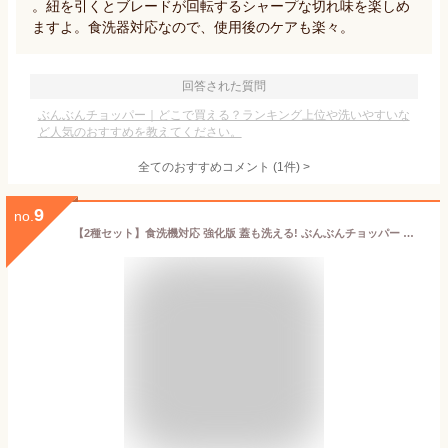
。紐を引くとブレードが回転するシャープな切れ味を楽しめ
ますよ。食洗器対応なので、使用後のケアも楽々。
回答された質問
ぶんぶんチョッパー｜どこで買える？ランキング上位や洗いやすいな
ど人気のおすすめを教えてください。
全てのおすすめコメント
(
1
件)
>
9
no.
【2種セット】食洗機対応 強化版 蓋も洗える! ぶんぶんチョッパー スーパー5 + ぶーぶーチョッパー 5枚刃 大容量 900ml トライタン ミニ 190ml ふたも洗える スライサー みじん切り 手動 フードプロセッサー みじん切り器 フードチョッパー