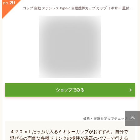
20
no.
コップ 自動 ステンレス type-c 自動攪拌カップ カップ ミキサー 蓋付き 自動 軽量 420ml 充電式 直飲み 真空 断熱 タンブラー 自動磁気撹拌 自動かき混ぜ コーヒーカップ お茶カップ 家庭 仕事 ミキシングカップ
ショップでみる
価格と在庫を
楽天
でチェック
>>
４２０ｍｌたっぷり入るミキサーカップがおすすめ。自分で
混ぜるの面倒な各種ドリンクの攪拌が磁器のパワーで行える