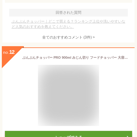
回答された質問
ぶんぶんチョッパー｜どこで買える？ランキング上位や洗いやすいな
ど人気のおすすめを教えてください。
全てのおすすめコメント
(
3
件)
>
12
no.
ぶんぶんチョッパー PRO 900ml みじん切り フードチョッパー 大容量 離乳食 食洗機対応 電源不要 下ごしらえ 調理器具 野菜 下ごしらえ 生クリーム 時短調理 キッチン 便利グッズ スライサー フードプロセッサー トライタン 内蓋