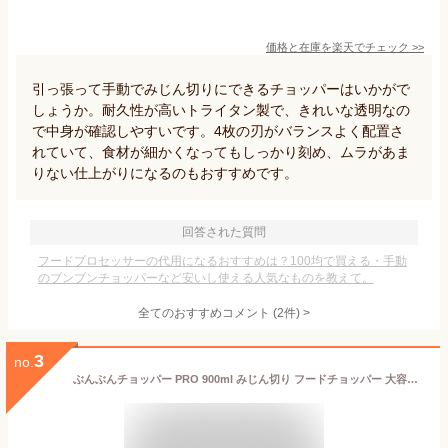
価格と在庫を
楽天
でチェック
>>
引っ張って手動でみじん切りにできるチョッパーはいかがで
しょうか。耐久性が高いトライタン製で、きれいな透明なの
で中身が確認しやすいです。4枚の刃がバランスよく配置さ
れていて、食材が細かくなってもしっかり刻め、ムラがあま
りない仕上がりになるのもおすすめです。
回答された質問
フードプロセッサーの代用になるおすすめは？100均で買える・手動
のブンブンチョッパーなど安いし使える人気なものを教えて。
全てのおすすめコメント
(
2
件)
>
3
no.
ぶんぶんチョッパー PRO 900ml みじん切り フードチョッパー 大容量 離乳食 食洗機対応 電源不要 フードプロセッサー 調理器具 野菜 下ごしらえ トライタン 下ごしらえ スライサー 時短調理 キッチン 便利グッズ 生クリーム 内蓋