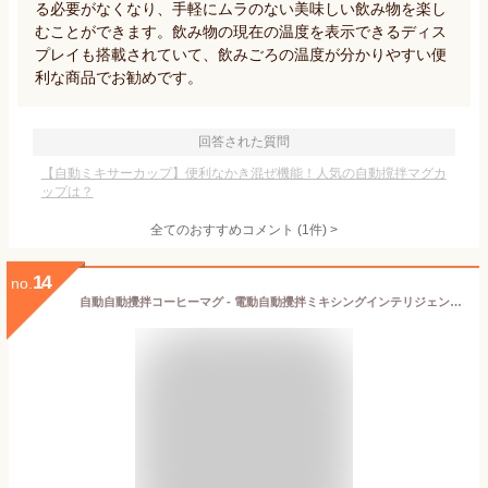
る必要がなくなり、手軽にムラのない美味しい飲み物を楽し
むことができます。飲み物の現在の温度を表示できるディス
プレイも搭載されていて、飲みごろの温度が分かりやすい便
利な商品でお勧めです。
回答された質問
【自動ミキサーカップ】便利なかき混ぜ機能！人気の自動撹拌マグカ
ップは？
全てのおすすめコメント
(
1
件)
>
14
no.
自動自動攪拌コーヒーマグ - 電動自動攪拌ミキシングインテリジェントカップ 磁気攪拌機と蓋付き - 充電式バッテリー内蔵自動ミキサー&自動攪拌 - 自分でかき混ぜるマグカップ