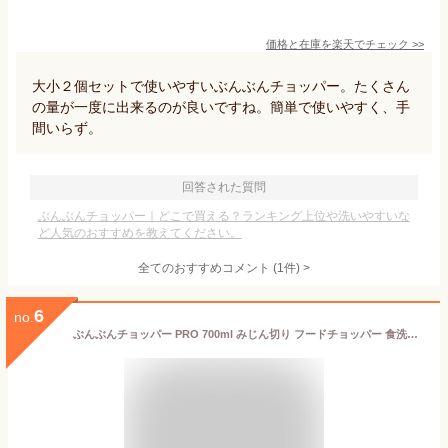
価格と在庫を
楽天
でチェック
>>
大小２個セットで使いやすいぶんぶんチョッパー。たくさん
の量が一度に出来るのが良いですね。簡単で使いやすく、手
間いらず。
回答された質問
ぶんぶんチョッパー｜どこで買える？ランキング上位や洗いやすいな
ど人気のおすすめを教えてください。
全てのおすすめコメント
(
1
件)
>
6
no.
ぶんぶんチョッパー PRO 700ml みじん切り フードチョッパー 食洗機対応 離乳食 電源不要 玉ねぎみじん切り 時短調理 下ごしらえ フードプロセッサー 野菜 下ごしらえ トライタン 調理器具 スライサー 内蓋付き キッチン 便利グッズ