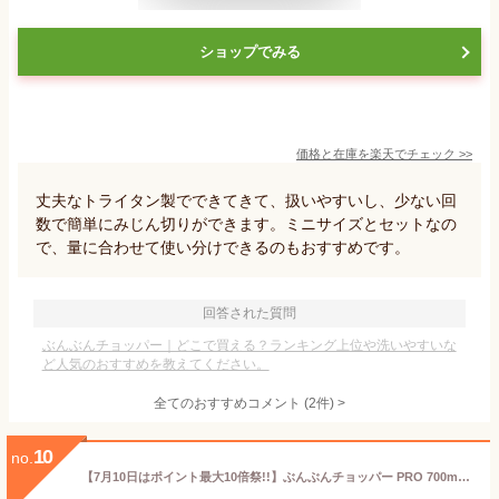
ショップでみる
価格と在庫を
楽天
でチェック
>>
丈夫なトライタン製でできてきて、扱いやすいし、少ない回
数で簡単にみじん切りができます。ミニサイズとセットなの
で、量に合わせて使い分けできるのもおすすめです。
回答された質問
ぶんぶんチョッパー｜どこで買える？ランキング上位や洗いやすいな
ど人気のおすすめを教えてください。
全てのおすすめコメント
(
2
件)
>
10
no.
【7月10日はポイント最大10倍祭!!】ぶんぶんチョッパー PRO 700ml みじん切り フードチョッパー 食洗機対応 離乳食 電源不要 フードプロセッサー キッチン 便利グッズ トライタン 内蓋付き 調理器具 スライサー 野菜 下ごしらえ 下ごしらえ 時短調理 玉ねぎみじん切り