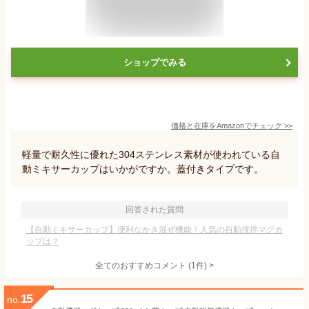
ショップでみる
価格と在庫を
Amazon
でチェック
>>
軽量で耐久性に優れた304ステンレス素材が使われている自
動ミキサーカップはいかがですか。蓋付きタイプです。
回答された質問
【自動ミキサーカップ】便利なかき混ぜ機能！人気の自動撹拌マグカ
ップは？
全てのおすすめコメント
(
1
件)
>
15
no.