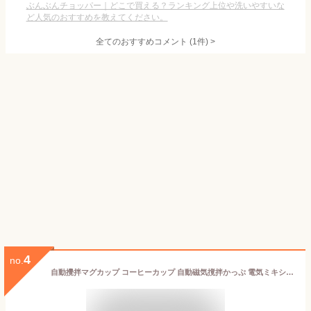
ぶんぶんチョッパー｜どこで買える？ランキング上位や洗いやすいな
ど人気のおすすめを教えてください。
全てのおすすめコメント
(
1
件)
>
4
no.
自動攪拌マグカップ コーヒーカップ 自動磁気撹拌かっぷ 電気ミキシングマグ 自動磁気撹拌かっぷ 紅茶 充電式 自動ミキサーカップ 自動かきまぜ 撹拌カップ コーヒーカップ マグボトル ステンレス usb フタ付き ステンレス 飲料 お茶 オフィス キッチン 家族