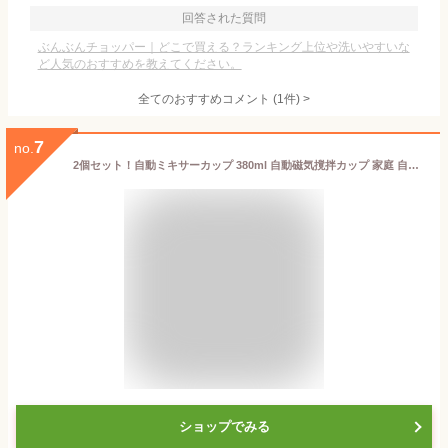
回答された質問
ぶんぶんチョッパー｜どこで買える？ランキング上位や洗いやすいな
ど人気のおすすめを教えてください。
全てのおすすめコメント
(
1
件)
>
7
no.
2個セット！自動ミキサーカップ 380ml 自動磁気撹拌カップ 家庭 自動ミキサーカップ 電池式/充電式 自動攪拌マグカップ マグカップ 仕事 電動 自動かき混ぜカップ ステンレス 充電式 自動かき混ぜ ミキシングカップ ホットコーヒー アイスコーヒー 旅行ギフト お茶カップ
ショップでみる