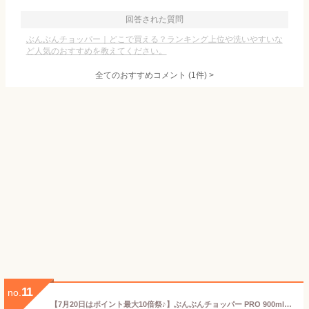
回答された質問
ぶんぶんチョッパー｜どこで買える？ランキング上位や洗いやすいな
ど人気のおすすめを教えてください。
全てのおすすめコメント
(
1
件)
>
11
no.
【7月20日はポイント最大10倍祭♪】ぶんぶんチョッパー PRO 900ml みじん切り フードチョッパー 大容量 離乳食 食洗機対応 電源不要 フードプロセッサー キッチン 便利グッズ トライタン 野菜 下ごしらえ 時短調理 下ごしらえ スライサー 生クリーム 調理器具 内蓋