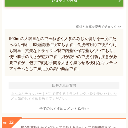
ショップでみる
価格と在庫を
楽天
でチェック
>>
900mlの大容量なので玉ねぎや人参のみじん切りを一度にた
っぷり作れ、時短調理に役立ちます。食洗機対応で後片付け
も簡単。丈夫なトライタン製で内蓋や保存蓋も付いており、
使い勝手の良さが魅力です。刃が鋭いので洗う際は注意が必
要ですが、包丁で刻む手間を大きく減らせる便利なキッチン
アイテムとして満足度の高い商品です。
回答された質問
ぶんぶんチョッパー｜どこで買える？ランキング上位や洗いやすいな
ど人気のおすすめを教えてください。
全てのおすすめコメント
(
1
件)
>
13
no.
P10倍 電動ミキシングカップ 自動ミキサーカップ 自動攪拌マグカップ 380ml 物理的冷却 304ステンレス 温度表示 自動磁気撹拌カップ プロテイン お茶カップコーヒー ミルク ハチミツ 青汁 黒糖湯 薬 自動かき混ぜ 漏れ防止 ドリンクシェーカー 旅行ギフト 携帯便利