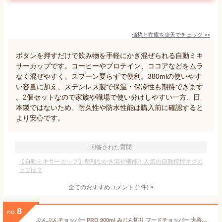
価格と在庫を
楽天
でチェック
>>
ボタンを押すだけで飲み物を手軽にかき混ぜられる自動ミキ
サーカップです。コーヒーやプロテイン、ココアなどをムラ
なく混ぜやすく、スプーン要らずで便利。380mlの使いやす
い容量に加え、ステンレス製で保温・保冷性も期待できます
。2個セットなので家族や職場で使い分けしやすい一方、日
本製ではないため、耐久性や防水性能は購入前に確認すると
より安心です。
回答された質問
【自動ミキサーカップ】便利なかき混ぜ機能！人気の自動撹拌マグカ
ップは？
全てのおすすめコメント
(
1
件)
>
8
no.
ぶんぶんチョッパー PRO 900ml みじん切り フードチョッパー 大容量 離乳食 食洗機対応 電源不要 トライタン 生クリーム 内蓋 フードプロセッサー 時短調理 調理器具 野菜 下ごしらえ キッチン 便利グッズ スライサー 下ごしらえ