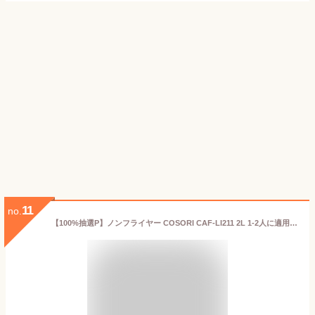
11
no.
【100%抽選P】ノンフライヤー COSORI CAF-LI211 2L 1-2人に適用 ノン フライヤー 2人用 ひとり暮らし エアフライヤー 電気フライヤー オイル97％カット ヘルシー 最高温205℃ 揚げ物 レシピ付き タイマー 調理 家電 自動電源オフ 洗える 食洗機対応 PSE認証【ホワイト】