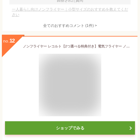
回答された質問
一人暮らし向けノンフライヤー｜小型サイズのおすすめを教えてくだ
さい
全てのおすすめコメント
(
1
件)
>
12
no.
ノンフライヤー レコルト【2つ選べる特典付き】電気フライヤー ノンオイルフライヤー エアオーブン ヘルシーフライヤー エア フライヤー 家庭用 卓上 唐揚げ 揚げ物 コンパクト 小型 温め直し サクサク てんぷら 油なし 1.5L フライ RAO-2［ recolte エアーオーブン ミニ ］
ショップでみる