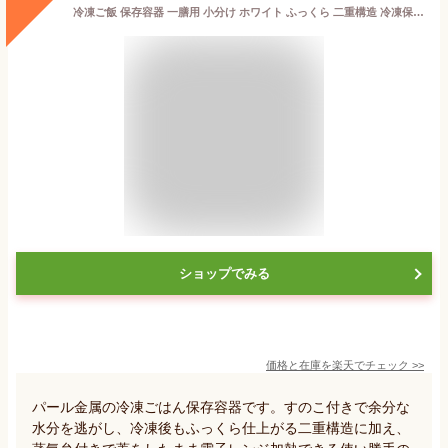
冷凍ご飯 保存容器 一膳用 小分け ホワイト ふっくら 二重構造 冷凍保存 レンジ加熱 食器洗い対応 乾燥機対応 蓋をしたまま電子レンジOK 蒸気弁付 作り置き ご飯 ごはん【☆60】/冷凍ごはん容器
ショップでみる
価格と在庫を
楽天
でチェック
>>
パール金属の冷凍ごはん保存容器です。すのこ付きで余分な
水分を逃がし、冷凍後もふっくら仕上がる二重構造に加え、