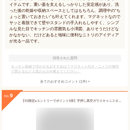
イテムです。重い蓋を支えるしっかりした安定感があり、洗
った後の乾燥や収納スペースとしてはもちろん、調理中の“ち
ょっと置いておきたい”も叶えてくれます。マグネットなので
サッと着脱できて壁やスタンドの手入れもしやすく、シンプ
ルな見た目でキッチンの雰囲気も小澤図、ありそうだけどな
かなかない、だけどあると地味に便利なニトリのアイディア
が光る一品です。
回答された質問
キッチン収納で浮かせるおすすめは？マグネット付き・ニトリや無印
で買えるなど人気のものを教えてください。
全てのおすすめコメント
(
1
件)
>
9
no.
【SS限定●エントリーでポイント5倍】手押し真空ガラスキャニスター(RL01) Mサイズ Lサイズ ニトリ