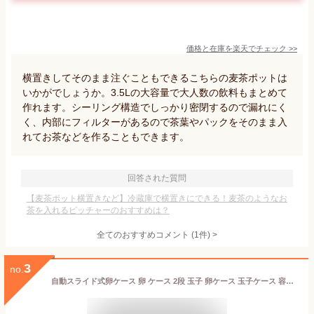
価格と在庫を
楽天
でチェック
>>
横置きしてそのまま注ぐこともできるこちらの麦茶ポットは
いかがでしょうか。3.5Lの大容量で大人数の飲料もまとめて
作れます。シーリング構造でしっかり密閉するので漏れにく
く、内部にフィルターがあるので茶葉やパックをそのまま入
れてお茶などを作ることもできます。
回答された質問
【麦茶ポット横置きなど】冷蔵庫で横置きにできる！麦茶のようなお
茶を入れるピッチャーのおすすめは？
全てのおすすめコメント
(
1
件)
>
3
no.
自動スライド式卵ケース 卵 ケース 2段 玉子 卵ケース 玉子ケース 容器 パック 卵入れ 卵トレー 冷蔵庫 卵12〜14個 たまご 収納 大容量 整理 冷蔵庫収納 キッチン収納 エッグホルダー クリア 透明 スライド 積み重ね可能 たまごケース スリム型 細い キッチン用品