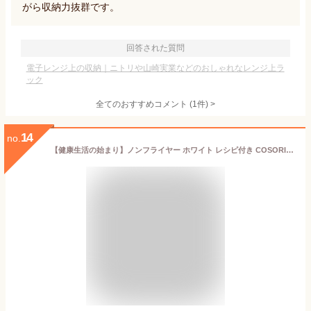
がら収納力抜群です。
回答された質問
電子レンジ上の収納｜ニトリや山崎実業などのおしゃれなレンジ上ラ
ック
全てのおすすめコメント
(
1
件)
>
14
no.
【健康生活の始まり】ノンフライヤー ホワイト レシピ付き COSORI 2L 1-2人 ひとり暮らし エア フライヤー 電気 フライヤー オイルカット ヘルシー タイマー エアーフライヤー ダイエット 揚げ物 鍋 2年保証 エアフライヤー 温め直し ロースト ノンフライ ベイク フライヤー