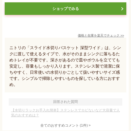
ショップでみる
価格と在庫を
楽天
でチェック
>>
ニトリの「スライド水切りバスケット 深型ワイド」は、シン
クに渡して使えるタイプで、水がそのままシンクに落ちるた
めトレイが不要です。深さがあるので皿やボウルを立てても
安定し、容量もしっかり入ります。ステンレス製で清潔に保
ちやすく、日常使いの水切りかごとして扱いやすいサイズ感
です。シンプルで掃除しやすいものを探している方におすす
め。
回答された質問
【水切りラックお手入れ簡単】ステンレスでカビないなど大容量で人
気のおすすめは？
全てのおすすめコメント
(
1
件)
>