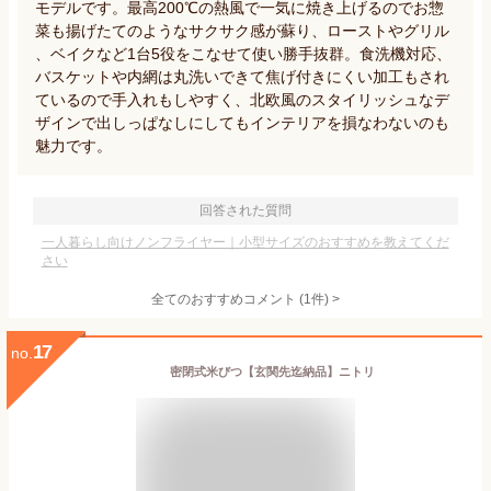
モデルです。最高200℃の熱風で一気に焼き上げるのでお惣
菜も揚げたてのようなサクサク感が蘇り、ローストやグリル
、ベイクなど1台5役をこなせて使い勝手抜群。食洗機対応、
バスケットや内網は丸洗いできて焦げ付きにくい加工もされ
ているので手入れもしやすく、北欧風のスタイリッシュなデ
ザインで出しっぱなしにしてもインテリアを損なわないのも
魅力です。
回答された質問
一人暮らし向けノンフライヤー｜小型サイズのおすすめを教えてくだ
さい
全てのおすすめコメント
(
1
件)
>
17
no.
密閉式米びつ【玄関先迄納品】ニトリ