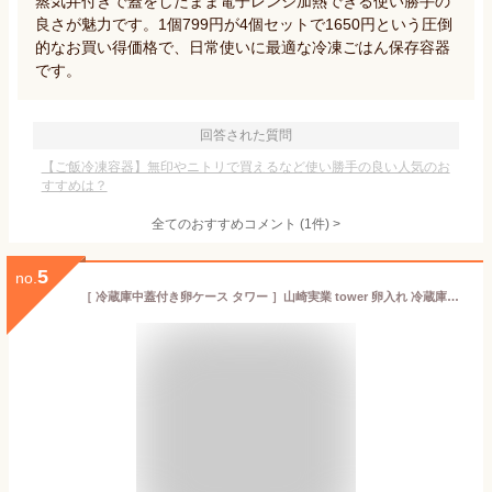
蒸気弁付きで蓋をしたまま電子レンジ加熱できる使い勝手の
良さが魅力です。1個799円が4個セットで1650円という圧倒
的なお買い得価格で、日常使いに最適な冷凍ごはん保存容器
です。
回答された質問
【ご飯冷凍容器】無印やニトリで買えるなど使い勝手の良い人気のお
すすめは？
全てのおすすめコメント
(
1
件)
>
5
no.
［ 冷蔵庫中蓋付き卵ケース タワー ］山崎実業 tower 卵入れ 冷蔵庫収納 卵ケース 卵トレー 卵収納 玉子ケース 卵入れ たまご収納 卵 玉子 14個 収納ケース キッチン収納 フタ付きトレー 冷蔵庫 卵ケース おしゃれ yamazaki 公式 ブラック ホワイト 1481 1482