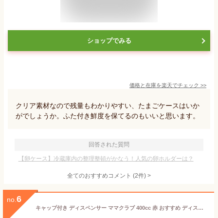
ショップでみる
価格と在庫を
楽天
でチェック
>>
クリア素材なので残量もわかりやすい、たまごケースはいか
がでしょうか。ふた付き鮮度を保てるのもいいと思います。
回答された質問
【卵ケース】冷蔵庫内の整理整頓がかなう！人気の卵ホルダーは？
全てのおすすめコメント
(
2
件)
>
6
no.
キャップ付き ディスペンサー ママクラブ 400cc 赤 おすすめ ディスペンサー 人気 マヨネーズ入れ ソース入れ マヨネーズ差し かき氷シロップ マヨネーズ サラダ マヨネーズかけ マヨネーズボトル ケチャップ入れ ドレッシング入れ 氷シロップかけ ソース ドレッシングポット