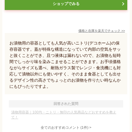
ショップでみる
価格と在庫を
楽天
でチェック
>>
お漬物用の容器としても人気が高いニトリ(デコホーム)の保
存容器です。蓋が特殊な構造になっていて内部の空気をサッ
と抜くことができ、且つ液体は漏れないので、お漬物も短時
間でしっかり味を染みこませることができます。お手頃価格
ながらサイズも選べ、耐熱ガラス製でレンジ・食洗機にも対
応して漬物以外にも使いやすく、そのまま食器としても出せ
るデザイン性の高さでちょっとのお漬物を作りたい時なんか
にもぴったりですよ。
回答された質問
漬物用容器｜100均・ニトリ・無印の人気商品などおすすめを教え
て！
全てのおすすめコメント
(
1
件)
>