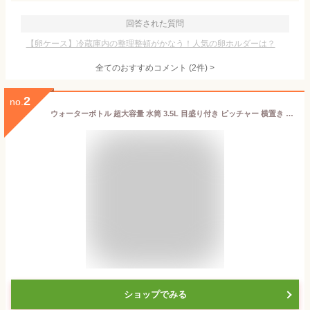
回答された質問
【卵ケース】冷蔵庫内の整理整頓がかなう！人気の卵ホルダーは？
全てのおすすめコメント
(
2
件)
>
2
no.
ウォーターボトル 超大容量 水筒 3.5L 目盛り付き ピッチャー 横置き WATER BOTTLE 3.5リットル 3500ml 水筒 スポーツボトル 水ボトル アウトドア 部活 運動用 麦茶ポット 安全ロック ハンドル付き お茶 ランニング 透明 高い密封性 水漏れ防止 お出かけ
ショップでみる