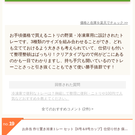
価格と在庫を
楽天
でチェック
>>
お手頃価格で買えるニトリの野菜・冷凍庫用に設計されたト
レーです。3種類のサイズを組み合わせることができ、どれ
も立てておけるよう大きさも考えられていて、仕切りも付い
て整理整頓はばっちり！クリアタイプなので何がどこにある
のかも一目でわかりますし、持ち手穴も開いているのでトレ
ーごとさっと引き抜くこともできて使い勝手抜群です！
回答された質問
冷凍庫で便利なトレーは？伸縮して整理に便利・ニトリや100均で人
気などおすすめを教えてください。
全てのおすすめコメント
(
2
件)
>
19
no.
お弁当 作り置き冷凍トレー セット【6号＆8号カップ】仕切り付き 保存 容器 日本製 おかず 小分け 冷凍保存 耐熱対応 電子レンジOK 繰り返し使える