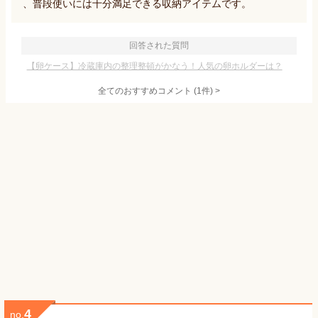
、普段使いには十分満足できる収納アイテムです。
回答された質問
【卵ケース】冷蔵庫内の整理整頓がかなう！人気の卵ホルダーは？
全てのおすすめコメント
(
1
件)
>
4
no.