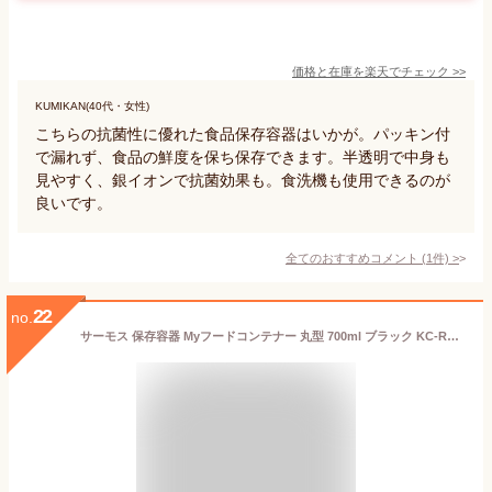
価格と在庫を
楽天
でチェック
>>
KUMIKAN(40代・女性)
こちらの抗菌性に優れた食品保存容器はいかが。パッキン付
で漏れず、食品の鮮度を保ち保存できます。半透明で中身も
見やすく、銀イオンで抗菌効果も。食洗機も使用できるのが
良いです。
全てのおすすめコメント
(
1
件)
>
22
no.
サーモス 保存容器 Myフードコンテナー 丸型 700ml ブラック KC-RA700 BK