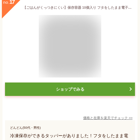
17
no.
【ごはんがくっつきにくい】保存容器 10個入り フタをしたまま電子レンジ対応 耐熱 耐熱容器 電子レンジ お弁当箱 作り置き 保存 セット おかず 冷凍 ごはん 冷凍保存 タッパー 冷凍ごはん ふっくら 炊き立て タッパー 弁当箱
ショップでみる
価格と在庫を
楽天
でチェック
>>
どんどん(50代・男性)
冷凍保存ができるタッパーがありました！フタをしたまま電