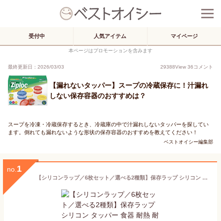
受付中
人気アイテム
マイページ
本ページはプロモーションを含みます
最終更新日：2026/03/03
29388
View
36
コメント
【漏れないタッパー】スープの冷蔵保存に！汁漏れ
しない保存容器のおすすめは？
スープを冷凍・冷蔵保存するとき、冷蔵庫の中で汁漏れしないタッパーを探してい
ます。倒れても漏れないような形状の保存容器のおすすめを教えてください！
ベストオイシー編集部
1
no.
【シリコンラップ／6枚セット／選べる2種類】保存ラップ シリコン タッパー 食器 耐熱 耐冷 レンジOK 冷蔵庫 蓋 ふた 調理 常備菜 保管 除菌 ストック 保存容器 お皿 スープ 野菜 フルーツ おかず 丈夫 食洗器 冷凍 保存 冷凍庫 便利 密閉 シリコン シリコーン