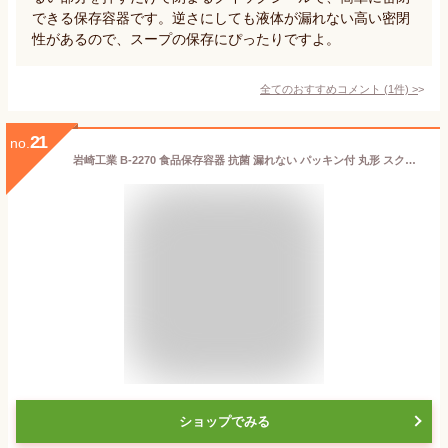
できる保存容器です。逆さにしても液体が漏れない高い密閉
性があるので、スープの保存にぴったりですよ。
全てのおすすめコメント
(
1
件)
>
21
no.
岩崎工業 B-2270 食品保存容器 抗菌 漏れない パッキン付 丸形 スクリュートップキーパー 250ml 浅型 IR27080 岩崎 イワサキ IWASAKI
ショップでみる