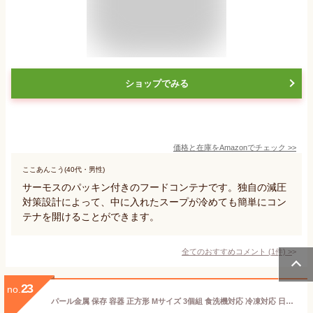
ショップでみる
価格と在庫を
Amazon
でチェック
>>
ここあんこう(40代・男性)
サーモスのパッキン付きのフードコンテナです。独自の減圧
対策設計によって、中に入れたスープが冷めても簡単にコン
テナを開けることができます。
全てのおすすめコメント
(
1
件)
>
23
no.
パール金属 保存 容器 正方形 Mサイズ 3個組 食洗機対応 冷凍対応 日本製 ネオキープロック HB-5748