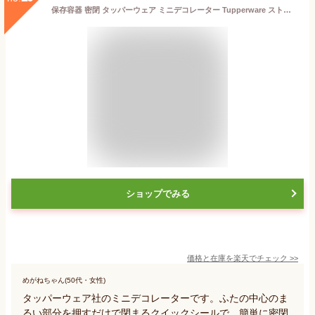
保存容器 密閉 タッパーウェア ミニデコレーター Tupperware ストック 10年保証 スタッキング 小分け 密封 キッチン 食品 560ml おしゃれ 液体 アルコール 調味料 プラスチック お菓子
ショップでみる
価格と在庫を
楽天
でチェック
>>
めがねちゃん(50代・女性)
タッパーウェア社のミニデコレーターです。ふたの中心のま
るい部分を押すだけで閉まるクイックシールで、簡単に密閉