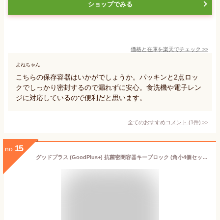
ショップでみる
価格と在庫を
楽天
でチェック
>>
よねちゃん
こちらの保存容器はいかがでしょうか。パッキンと2点ロッ
クでしっかり密封するので漏れずに安心。食洗機や電子レン
ジに対応しているので便利だと思います。
全てのおすすめコメント
(
1
件)
>
15
no.
グッドプラス (GoodPlus+) 抗菌密閉容器キープロック (角小4個セット, レッド) 【抗菌力国際規格SIAA適合】【抗菌力で食材が長持ち】【100万回耐久試験合格の4ヵ所ロックは密閉性も耐久性も】【汁もニオイも漏らさない】【耐熱耐冷温度-20~140℃】【食器洗浄機使用可】【蓋を外せば電子レンジ使用可】【保存容器】【衛生的】