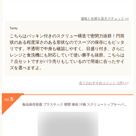
価格と在庫を
楽天
でチェック
>>
Tacky
こちらはパッキン付きのスクリュー構造で密閉力抜群！円筒
状のある程度深さのある形状なのでスープの保存にもピッタ
リです。半透明で中身も確認しやすく、目盛り付き、さらに
レンジと食洗機にも対応していて使い勝手も抜群。こちらは
７点セットですがバラ売りもしているので用途に合ったサイ
ズを選べますよ。
全てのおすすめコメント
(
1
件)
>
5
no.
食品保存容器 プラスチック 密閉 液体 汁物 スクリュートップキーパー 1200ml 浅型