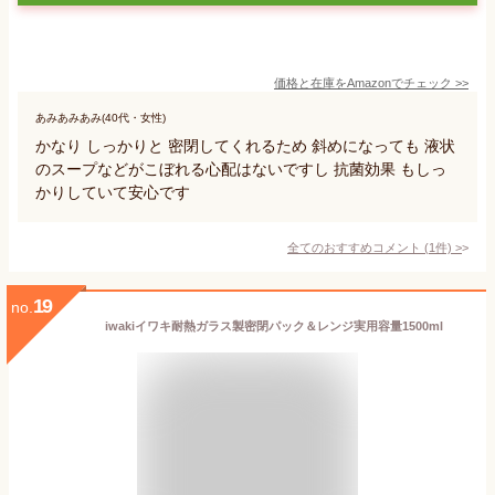
価格と在庫を
Amazon
でチェック
>>
あみあみあみ(40代・女性)
かなり しっかりと 密閉してくれるため 斜めになっても 液状
のスープなどがこぼれる心配はないですし 抗菌効果 もしっ
かりしていて安心です
全てのおすすめコメント
(
1
件)
>
19
no.
iwakiイワキ耐熱ガラス製密閉パック＆レンジ実用容量1500ml