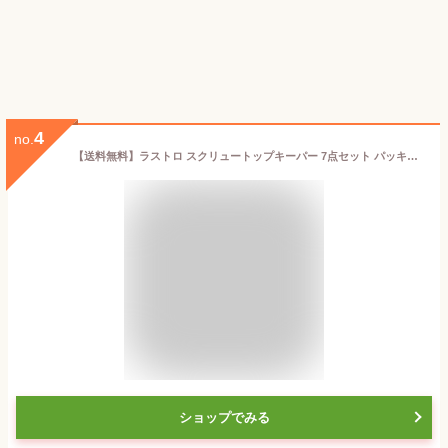
4
no.
【送料無料】ラストロ スクリュートップキーパー 7点セット パッキン付 目盛付 浅型 深型 粉物保存 液体保存 レンジ対応 食洗機対応 岩崎工業 ペットのエサ入れ コスパ良い
ショップでみる