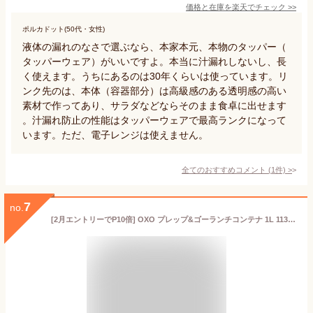
価格と在庫を
楽天
でチェック
>>
ポルカドット(50代・女性)
液体の漏れのなさで選ぶなら、本家本元、本物のタッパー（
タッパーウェア）がいいですよ。本当に汁漏れしないし、長
く使えます。うちにあるのは30年くらいは使っています。リ
ンク先のは、本体（容器部分）は高級感のある透明感の高い
素材で作ってあり、サラダなどならそのまま食卓に出せます
。汁漏れ防止の性能はタッパーウェアで最高ランクになって
います。ただ、電子レンジは使えません。
全てのおすすめコメント
(
1
件)
>
7
no.
[2月エントリーでP10倍] OXO プレップ&ゴーランチコンテナ 1L 11301600 国内正規品 オクソー 保存容器 キャニスター コンテナ 冷凍 冷蔵 保存 電子レンジ 作り置き 持ち運び 収納 収納ケース 中身が見える パッキン 液漏れしない 密封容器 密封 食洗機対応 漏れない