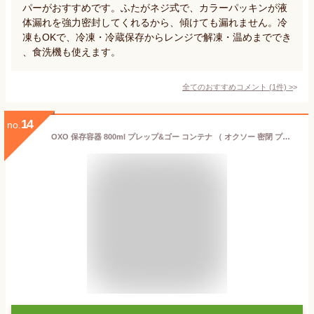
パーがおすすめです。ふたがネジ式で、カラーパッキンが液
体漏れを強力密封してくれるから、傾けても漏れません。冷
凍もOKで、冷凍・冷蔵保存からレンジで解凍・温めまででき
、食洗機も使えます。
全てのおすすめコメント
(
1
件)
>
14
no.
OXO 保存容器 800ml プレップ&ゴー コンテナ （ オクソー 密閉 プラスチック 密閉保存容器 密閉容器 冷凍 冷蔵 保存 容器 お弁当箱 パッキン 食洗機対応 電子レンジ対応 液漏れしない 食品保存容器 フードコンテナ ） 【39ショップ】