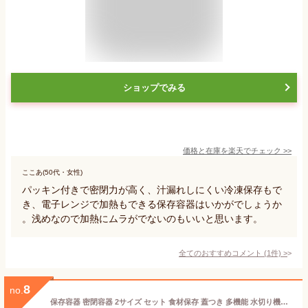
ショップでみる
価格と在庫を
楽天
でチェック
>>
ここあ(50代・女性)
パッキン付きで密閉力が高く、汁漏れしにくい冷凍保存もで
き、電子レンジで加熱もできる保存容器はいかがでしょうか
。浅めなので加熱にムラがでないのもいいと思います。
全てのおすすめコメント
(
1
件)
>
8
no.
保存容器 密閉容器 2サイズ セット 食材保存 蓋つき 多機能 水切り機能 液漏れ防止 タッパー