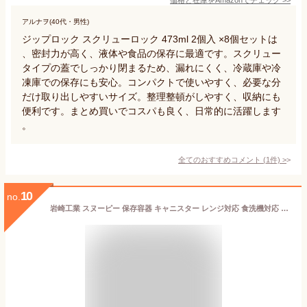
アルナヲ(40代・男性)
ジップロック スクリューロック 473ml 2個入 ×8個セットは
、密封力が高く、液体や食品の保存に最適です。スクリュー
タイプの蓋でしっかり閉まるため、漏れにくく、冷蔵庫や冷
凍庫での保存にも安心。コンパクトで使いやすく、必要な分
だけ取り出しやすいサイズ。整理整頓がしやすく、収納にも
便利です。まとめ買いでコスパも良く、日常的に活躍します
。
全てのおすすめコメント
(
1
件)
>
10
no.
岩崎工業 スヌーピー 保存容器 キャニスター レンジ対応 食洗機対応 アウトドア 250ml 日本製 B-2270 NC