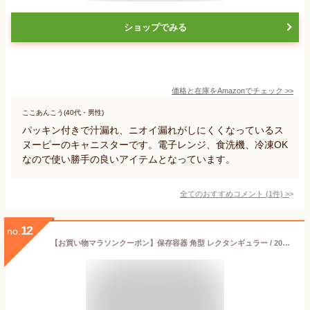
ショップでみる
価格と在庫を
Amazon
でチェック
>>
ここあんこう(40代・男性)
パッキン付きで汁漏れ、ニオイ漏れがしにくくなっているス
ヌーピーのキャニスターです。電子レンジ、食洗機、冷凍OK
なので使い勝手の良いアイテムとなっています。
全てのおすすめコメント
(
1
件)
>
12
no.
【お買い物マラソンクーポン】保存容器 角型 レクタンギュラー / 2000ml | 全4色 Cirqula サーキュラ MEPAL メパル 漏れない 電子レンジ 冷凍 食洗機 耐冷 耐熱 フードコンテナ バット 弁当箱 ランチボックス おしゃれ 便利 ホワイト ブルー ブラック 便利 人気