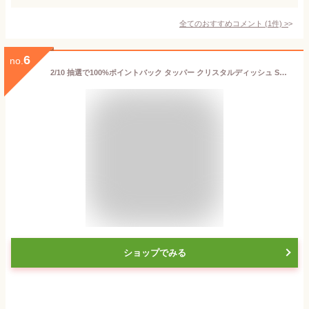
全てのおすすめコメント
(
1
件)
>
6
no.
2/10 抽選で100%ポイントバック タッパー クリスタルディッシュ SML ギフト 3個セット Tupperware タッパーウェア B1144-00 【 保存容器 セット 密封容器 プラスチック サラダボウル デザート 容器 シール容器 密閉 正規販売店 】
ショップでみる