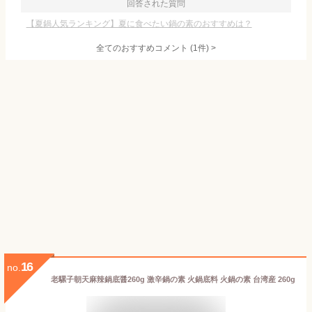
回答された質問
【夏鍋人気ランキング】夏に食べたい鍋の素のおすすめは？
全てのおすすめコメント
(
1
件)
>
16
no.
老騾子朝天麻辣鍋底醤260g 激辛鍋の素 火鍋底料 火鍋の素 台湾産 260g