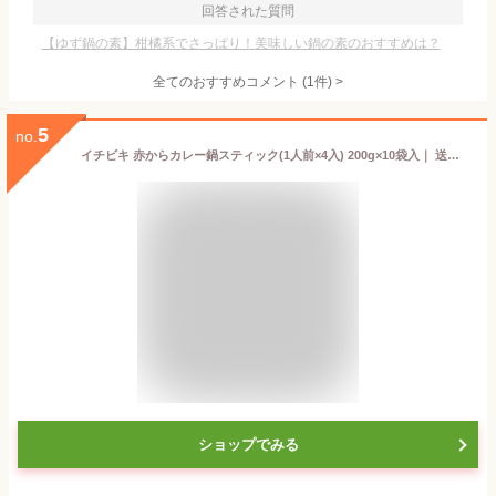
回答された質問
【ゆず鍋の素】柑橘系でさっぱり！美味しい鍋の素のおすすめは？
全てのおすすめコメント
(
1
件)
>
5
no.
イチビキ 赤からカレー鍋スティック(1人前×4入) 200g×10袋入｜ 送料無料 調味料 鍋の素 なべつゆ 辛い カレー
ショップでみる