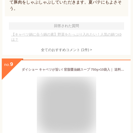
て豚肉をしゃぶしゃぶしていただきます。夏バテにもよさそ
う。
回答された質問
【キャベツ鍋に合う鍋の素】野菜をたっぷり入れたい！人気の鍋つゆ
は？
全てのおすすめコメント
(
1
件)
>
9
no.
ダイショー キャベツが旨い! 背脂醤油鍋スープ 750g×10袋入｜ 送料無料 一般食品 調味料 スープ 鍋用スープ 醤油鍋