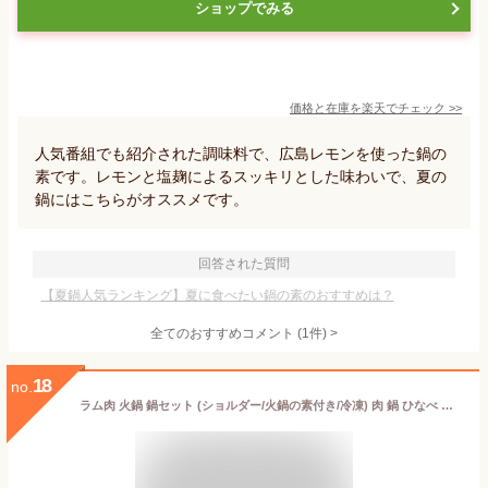
ショップでみる
価格と在庫を
楽天
でチェック
>>
人気番組でも紹介された調味料で、広島レモンを使った鍋の
素です。レモンと塩麹によるスッキリとした味わいで、夏の
鍋にはこちらがオススメです。
回答された質問
【夏鍋人気ランキング】夏に食べたい鍋の素のおすすめは？
全てのおすすめコメント
(
1
件)
>
18
no.
ラム肉 火鍋 鍋セット (ショルダー/火鍋の素付き/冷凍) 肉 鍋 ひなべ 二食鍋 薬膳鍋 火鍋料理 夏ギフト お中元 ギフト 贈り物 贈答 お祝い お礼 お返し 内祝い プレゼント ご自宅用 ご家庭用 北海道 札幌 グルメ 肉の山本 千歳ラム工房 お取り寄せ