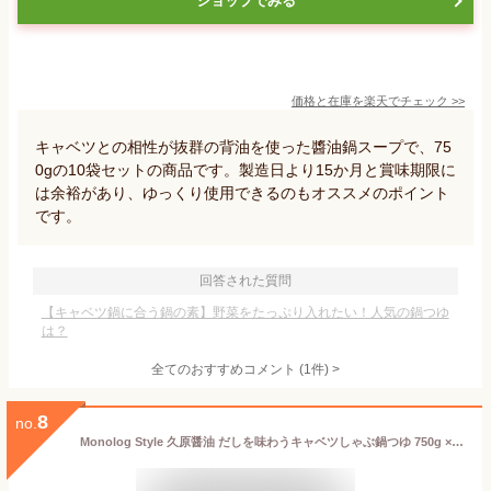
ショップでみる
価格と在庫を
楽天
でチェック
>>
キャベツとの相性が抜群の背油を使った醬油鍋スープで、75
0gの10袋セットの商品です。製造日より15か月と賞味期限に
は余裕があり、ゆっくり使用できるのもオススメのポイント
です。
回答された質問
【キャベツ鍋に合う鍋の素】野菜をたっぷり入れたい！人気の鍋つゆ
は？
全てのおすすめコメント
(
1
件)
>
8
no.
Monolog Style 久原醤油 だしを味わうキャベツしゃぶ鍋つゆ 750g ×2袋セット ★スラスラ本舗オリジナルポケットティッシュ付き★ 久原 くばら