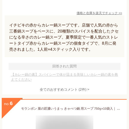
価格と在庫を
楽天
でチェック
>>
イチビキの赤からカレー鍋スープです。店舗で人気の赤から
三番鍋スープをベースに、20種類のスパイスを配合したクセ
になる辛さのカレー鍋スープ。夏季限定で一番人気のストレ
ートタイプ赤からカレー鍋スープの個食タイプで、8月に発
売されました。1人前×4スティック入りです。
回答された質問
【カレー鍋の素】スパイシーで体が温まる美味しいカレー鍋の素を教
えてください
全てのおすすめコメント
(
2
件)
>
6
no.
モランボン 菜の匠濃いうまっ きゃべつ鍋 用スープ 750g×10袋入｜ 送料無料 調味料 ストレート 鍋スープ 鍋つゆ きゃべつ にんにく ニンニク