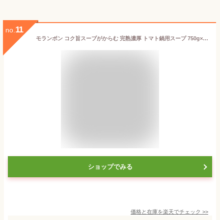
11
no.
モランボン コク旨スープがからむ 完熟濃厚 トマト鍋用スープ 750g×5袋 | 鍋の素 ストレートタイプ トマト鍋 トマト 赤ワイン チーズ ハーブ イタリアン パスタ 餃子鍋 3?4人分
ショップでみる
価格と在庫を
楽天
でチェック
>>