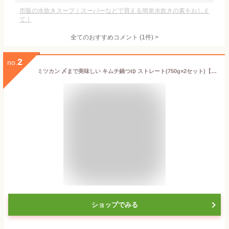
市販の水炊きスープ｜スーパーなどで買える簡単水炊きの素をおしえ
て！
全てのおすすめコメント
(
1
件)
>
2
no.
ミツカン 〆まで美味しい キムチ鍋つゆ ストレート(750g×2セット)【〆鍋(鍋の素)】
ショップでみる