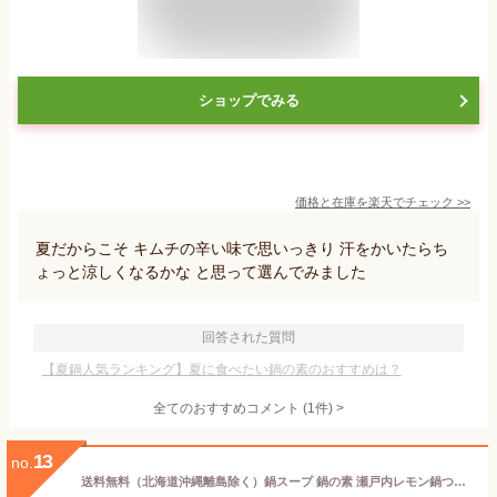
ショップでみる
価格と在庫を
楽天
でチェック
>>
夏だからこそ キムチの辛い味で思いっきり 汗をかいたらち
ょっと涼しくなるかな と思って選んでみました
回答された質問
【夏鍋人気ランキング】夏に食べたい鍋の素のおすすめは？
全てのおすすめコメント
(
1
件)
>
13
no.
送料無料（北海道沖縄離島除く）鍋スープ 鍋の素 瀬戸内レモン鍋つゆ ストレートタイプ 3〜4人前/750g愛媛県真鯛エキス 鯛醤油味 日本食研/2589x5袋セット/卸