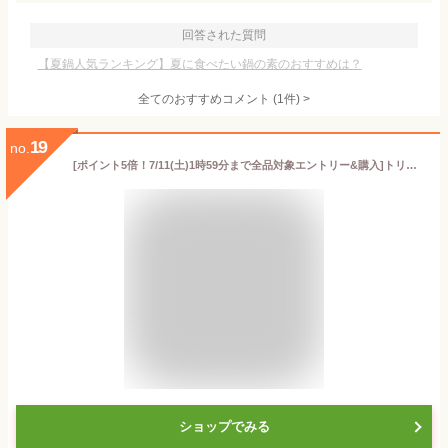
回答された質問
【夏鍋人気ランキング】夏に食べたい鍋の素のおすすめは？
全てのおすすめコメント
(
1
件)
>
19
no.
[ポイント5倍！7/11(土)1時59分まで全品対象エントリー&購入]トリゼンフーズ 博多華味鳥 キムチ鍋スープ 600g×12袋入｜ 送料無料 調味料 鍋つゆ 鍋スープ 鍋の素 鍋のもと スープ つゆ だし キムチ鍋
ショップでみる