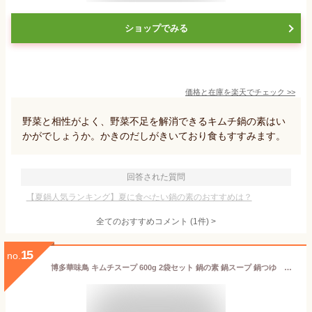
ショップでみる
価格と在庫を
楽天
でチェック
>>
野菜と相性がよく、野菜不足を解消できるキムチ鍋の素はい
かがでしょうか。かきのだしがきいており食もすすみます。
回答された質問
【夏鍋人気ランキング】夏に食べたい鍋の素のおすすめは？
全てのおすすめコメント
(
1
件)
>
15
no.
博多華味鳥 キムチスープ 600g 2袋セット 鍋の素 鍋スープ 鍋つゆ お歳暮 お中元 送料無料