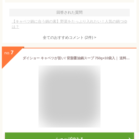
回答された質問
【キャベツ鍋に合う鍋の素】野菜をたっぷり入れたい！人気の鍋つゆ
は？
全てのおすすめコメント
(
2
件)
>
7
no.
ダイショー キャベツが旨い! 背脂醤油鍋スープ 750g×10袋入｜ 送料無料 一般食品 調味料 スープ 鍋用スープ 醤油鍋