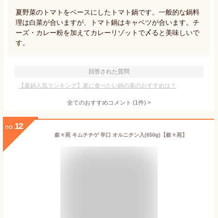
夏野菜のトマトをベースにしたトマト鍋です。一般的な鍋料
理は白菜が合いますが、トマト鍋はキャベツが合います。チ
ーズ・カレー粉を加えてカレーリゾットで〆ると美味しいで
す。
回答された質問
【夏鍋人気ランキング】夏に食べたい鍋の素のおすすめは？
全てのおすすめコメント
(
1
件)
>
12
no.
叙々苑 キムチチゲ 辛口 オルニチン入(650g)【叙々苑】