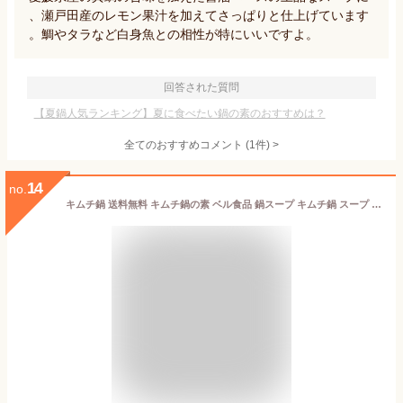
、瀬戸田産のレモン果汁を加えてさっぱりと仕上げています
。鯛やタラなど白身魚との相性が特にいいですよ。
回答された質問
【夏鍋人気ランキング】夏に食べたい鍋の素のおすすめは？
全てのおすすめコメント
(
1
件)
>
14
no.
キムチ鍋 送料無料 キムチ鍋の素 ベル食品 鍋スープ キムチ鍋 スープ ストレートタイプ 1袋×2袋 北海道 厚岸産 かき 出汁 鍋の素 鍋スープ なべ スープ