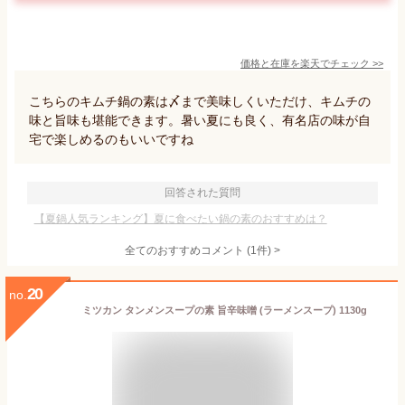
価格と在庫を
楽天
でチェック
>>
こちらのキムチ鍋の素は〆まで美味しくいただけ、キムチの
味と旨味も堪能できます。暑い夏にも良く、有名店の味が自
宅で楽しめるのもいいですね
回答された質問
【夏鍋人気ランキング】夏に食べたい鍋の素のおすすめは？
全てのおすすめコメント
(
1
件)
>
20
no.
ミツカン タンメンスープの素 旨辛味噌 (ラーメンスープ) 1130g