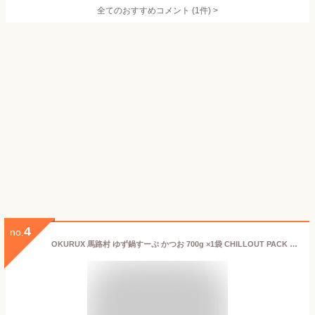
全てのおすすめコメント
(
1
件)
>
4
no.
OKURUX 馬路村 ゆず鍋すーぷ かつお 700g ×1袋 CHILLOUT PACK 鍋スープ 鍋つゆ 鍋 ゆず 鰹 カツオ