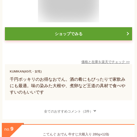
ショップでみる
価格と在庫を
楽天
でチェック
>>
KUMIKAN(40代・女性)
千円ポッキリのお得なおでん。酒の肴にもぴったりで家飲み
にも最適。味の染みた大根や、煮卵など王道の具材で食べや
すいのもいいです
全てのおすすめコメント（2件）
9
no.
こてんぐ おでん 牛すじ大根入り 280g×12缶