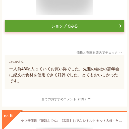
ショップでみる
価格と在庫を
楽天
でチェック
>>
たなかさん
一人前430g入っていてお買い得でした。先週の会社の忘年会
に紀文の食材を使用できて好評でした。とてもおいしかった
です。
全てのおすすめコメント（3件）
6
no.
ヤマサ蒲鉾 『姫路おでん』【常温】おでん レトルト セット大根・たまご・こんにゃく・ごぼう天・焼きちくわ・ひらてん・牛すじ お礼 詰合せ 贈り物 お土産