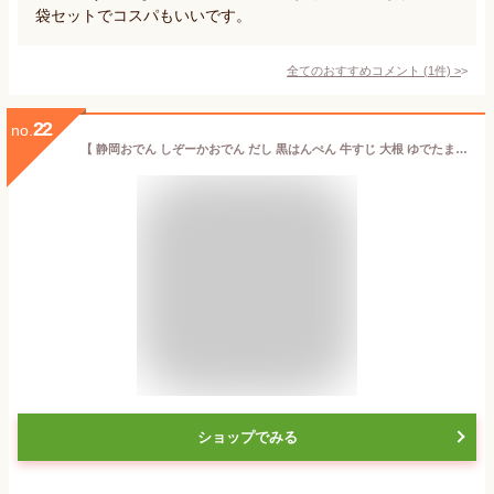
袋セットでコスパもいいです。
全てのおすすめコメント
(
1
件)
>
22
no.
【 静岡おでん しぞーかおでん だし 黒はんぺん 牛すじ 大根 ゆでたまご こんにゃく 焼きちくわ おでん 静岡土産 】鰹節屋がつくった贅沢静岡おでん
ショップでみる