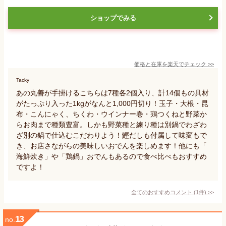
ショップでみる
価格と在庫を
楽天
でチェック
>>
Tacky
あの丸善が手掛けるこちらは7種各2個入り、計14個もの具材
がたっぷり入った1kgがなんと1,000円切り！玉子・大根・昆
布・こんにゃく、ちくわ・ウインナー巻・鶏つくねと野菜か
らお肉まで種類豊富。しかも野菜種と練り種は別鍋でわざわ
ざ別の鍋で仕込むこだわりよう！鰹だしも付属して味変もで
き、お店さながらの美味しいおでんを楽しめます！他にも「
海鮮炊き」や「鶏鍋」おでんもあるので食べ比べもおすすめ
ですよ！
全てのおすすめコメント
(
1
件)
>
13
no.