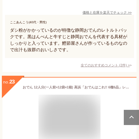
価格と在庫を
楽天
でチェック
>>
ここあんこう(40代・男性)
ダシ粉がかかっているのが特徴な静岡おでんのレトルトパッ
クです。黒はんぺんと牛すじと静岡おでんを代表する具材が
しっかりと入っています。鰹節屋さんが作っているものなの
で出汁も抜群のおいしさです。
全てのおすすめコメント
(
2
件)
>
23
no.
おでん 12人分(一人前×12袋×1箱) 高浜「おでんはこれ!! 6種6品」レトルトパック 業務用◇関東近県送料無料【お取り寄せ品】◎