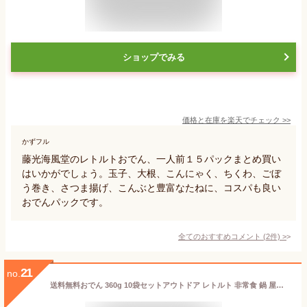
ショップでみる
価格と在庫を
楽天
でチェック
>>
かずフル
藤光海風堂のレトルトおでん、一人前１５パックまとめ買い
はいかがでしょう。玉子、大根、こんにゃく、ちくわ、ごぼ
う巻き、さつま揚げ、こんぶと豊富なたねに、コスパも良い
おでんパックです。
全てのおすすめコメント
(
2
件)
>
21
no.
送料無料おでん 360g 10袋セットアウトドア レトルト 非常食 鍋 屋台おでん おでんだね レトルトおでん 惣菜 おでん種 大根 玉子 こんにゃく ちくわ 温めるだけ ご飯のお供 ご飯の友 おかず 和食 小泉食品 福島 いわき