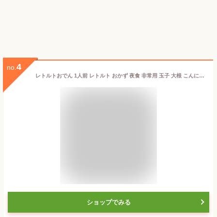
4
no.
レトルトおでん 1人前 レトルト おかず 夜食 非常用 玉子 大根 こんにゃく ちくわ ごぼう巻き さつま揚げ 昆布 藤光海風堂
ショップでみる