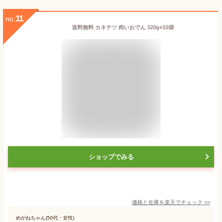
11
no.
送料無料 カネテツ 肉いおでん 320g×10袋
ショップでみる
価格と在庫を
楽天
でチェック
>>
めがねちゃん(50代・女性)