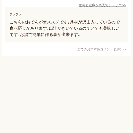
価格と在庫を
楽天
でチェック
>>
ランラン
こちらのおでんがオススメです｡具材が沢山入っているので
食べ応えがあります｡出汁がきいているのでとても美味しい
です｡お湯で簡単に作る事が出来ます｡
全てのおすすめコメント
(
1
件)
>