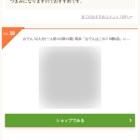
つまみになりますのでおすすめです。
全てのおすすめコメント
(
1
件)
>
19
no.
おでん 12人分(一人前×12袋×1箱) 高浜「おでんはこれ!! 6種6品」レトルトパック 業務用◇関東近県送料無料【お取り寄せ品】◎
ショップでみる