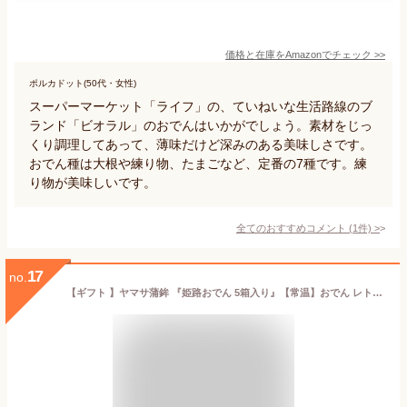
価格と在庫を
Amazon
でチェック
>>
ポルカドット(50代・女性)
スーパーマーケット「ライフ」の、ていねいな生活路線のブ
ランド「ビオラル」のおでんはいかがでしょう。素材をじっ
くり調理してあって、薄味だけど深みのある美味しさです。
おでん種は大根や練り物、たまごなど、定番の7種です。練
り物が美味しいです。
全てのおすすめコメント
(
1
件)
>
17
no.
【ギフト 】ヤマサ蒲鉾 『姫路おでん 5箱入り』【常温】おでん レトルト セット大根・たまご・こんにゃく・ごぼう天・焼きちくわ・ひらてん・牛すじ冬ギフト 食品 内祝 お礼 ご挨拶 詰合せ