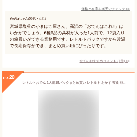
価格と在庫を
楽天
でチェック
>>
めがねちゃん(50代・女性)
宮城県塩釜のかまぼこ屋さん、高浜の「おでんはこれ‼」は
いかがでしょう。6種6品の具材が入った1人前で、12袋入り
の箱買いができる業務用です。レトルトパックですから常温
で長期保存ができ、まとめ買い用にぴったりです。
全てのおすすめコメント
(
1
件)
>
20
no.
レトルトおでん 1人前15パックまとめ買い レトルト おかず 夜食 非常用 玉子 大根 こんにゃく ちくわ ごぼう巻き さつま揚げ 昆布 藤光海風堂