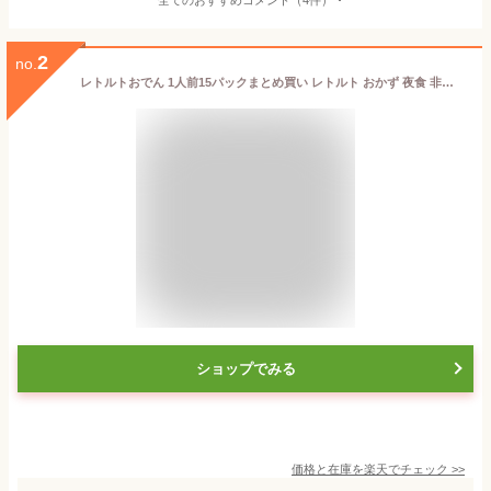
2
no.
レトルトおでん 1人前15パックまとめ買い レトルト おかず 夜食 非常用 玉子 大根 こんにゃく ちくわ ごぼう巻き さつま揚げ 昆布 藤光海風堂
ショップでみる
価格と在庫を
楽天
でチェック
>>