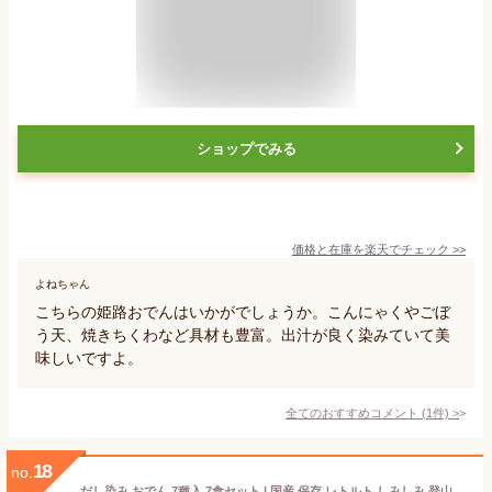
ショップでみる
価格と在庫を
楽天
でチェック
>>
よねちゃん
こちらの姫路おでんはいかがでしょうか。こんにゃくやごぼ
う天、焼きちくわなど具材も豊富。出汁が良く染みていて美
味しいですよ。
全てのおすすめコメント
(
1
件)
>
18
no.
だし染み おでん 7種入 7食セット | 国産 保存 レトルト しみしみ 登山 パック ギフト 出汁 ダイエット 人気 バーベキュー キャンプ 非常食 和食 食品 レトルト食品 グルメ 取り寄せ FP SS 送料無料 温めるだけ 常備品 ストック ギフト 差し入れ 珍しい 備蓄