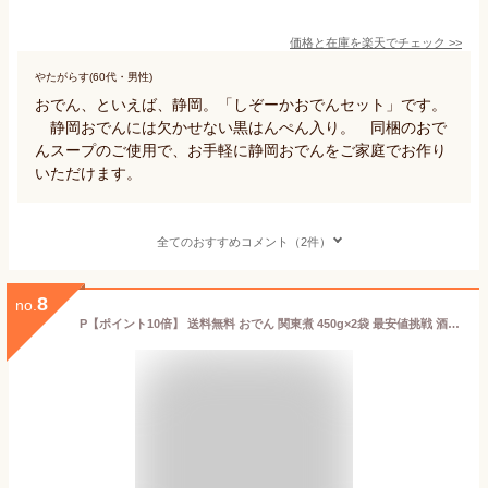
価格と在庫を
楽天
でチェック
>>
やたがらす(60代・男性)
おでん、といえば、静岡。「しぞーかおでんセット」です。
静岡おでんには欠かせない黒はんぺん入り。 同梱のおで
んスープのご使用で、お手軽に静岡おでんをご家庭でお作り
いただけます。
全てのおすすめコメント（2件）
8
no.
P【ポイント10倍】 送料無料 おでん 関東煮 450g×2袋 最安値挑戦 酒の肴 在宅 おつまみ ポイント消化 お試し ストック 買い置き メール便 お歳暮 2025 ギフト 海鮮 魚 魚介類 御歳暮 おせいぼ