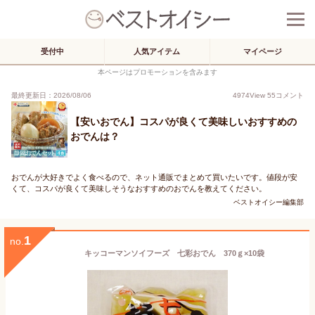
受付中
人気アイテム
マイページ
本ページはプロモーションを含みます
最終更新日：2026/08/06
4974
View
55
コメント
【安いおでん】コスパが良くて美味しいおすすめの
おでんは？
おでんが大好きでよく食べるので、ネット通販でまとめて買いたいです。値段が安
くて、コスパが良くて美味しそうなおすすめのおでんを教えてください。
ベストオイシー編集部
1
no.
キッコーマンソイフーズ 七彩おでん 370ｇ×10袋