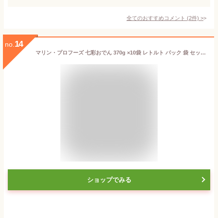
全てのおすすめコメント
(
2
件)
>
14
no.
マリン・プロフーズ 七彩おでん 370g ×10袋 レトルト パック 袋 セット レトルトおでん 具材 おでん具 おでん種 大根 卵 タマゴ 鹿の子こんにゃく コンニャク さつま揚げ お魚とうふ揚 焼竹輪 ちくわ 結昆布 こんぶ お取り寄せ 美味しい 常温保存 業務用 即席おでん
ショップでみる