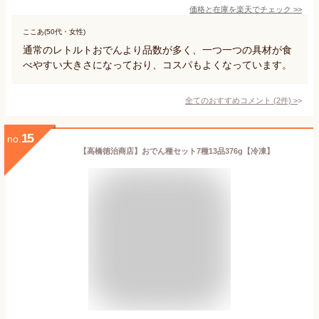
価格と在庫を
楽天
でチェック
>>
ここあ(50代・女性)
通常のレトルトおでんより品数が多く、一つ一つの具材が食
べやすい大きさになっており、コスパもよくなっています。
全てのおすすめコメント
(
2
件)
>
15
no.
【高橋徳治商店】おでん種セット7種13品376g【冷凍】