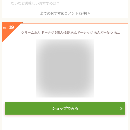
ないなど美味しいおすすめは？
全てのおすすめコメント
(
2
件)
>
19
no.
クリームあん ドーナツ 3個入×3袋 あんドーナッツ あんどーなつ あんこ こし餡 クリーム 北海道産 冷凍 北海道 お土産 お取り寄せスイーツ わらく堂 スイーツ 誕生日 食べ物 ギフト 和スイーツ sweets 送料無料 ソーシャルギフト 敬老の日
ショップでみる