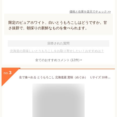
価格と在庫を
楽天
でチェック
>>
限定のピュアホワイト、白いとうもろこしはどうですか。甘
さ抜群で、朝採りの新鮮なものを食べられます。
回答された質問
北海道の美味しいとうもろこしをお取り寄せしたい！おすすめは？
全てのおすすめコメント
(
12
件)
>
3
no.
生で食べれる とうもろこし 北海道産 恵味（めぐみ） Lサイズ 10本入り 産地 美瑛・富良野・深川（産地は選べません。）