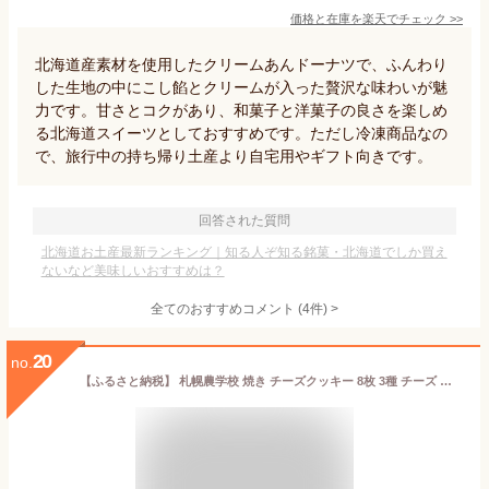
価格と在庫を
楽天
でチェック
>>
北海道産素材を使用したクリームあんドーナツで、ふんわり
した生地の中にこし餡とクリームが入った贅沢な味わいが魅
力です。甘さとコクがあり、和菓子と洋菓子の良さを楽しめ
る北海道スイーツとしておすすめです。ただし冷凍商品なの
で、旅行中の持ち帰り土産より自宅用やギフト向きです。
回答された質問
北海道お土産最新ランキング｜知る人ぞ知る銘菓・北海道でしか買え
ないなど美味しいおすすめは？
全てのおすすめコメント
(
4
件)
>
20
no.
【ふるさと納税】 札幌農学校 焼き チーズクッキー 8枚 3種 チーズ クッキー 北海道産 小麦 角切りチーズ パルメザンチーズ ナチュラルチーズ 焼き菓子 お菓子 食べ比べ 詰め合わせ お取り寄せ アソート 北海道大学 認定 北海道 札幌市