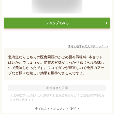
ショップでみる
価格と在庫を
楽天
でチェック
>>
北海道ならこちらの医食同源のがごめ昆布調味料3本セット
はいかがでしょうか。昆布の旨味がしっかり感じられる味わ
いで美味しかったです。フコイダンが豊富なので免疫力アッ
プなど様々な嬉しい効果も期待できるんですよ。
回答された質問
【北海道でしか買えない調味料】北海道限定など！ご当地調味料のお
すすめを教えて！
全てのおすすめコメント
(
1
件)
>