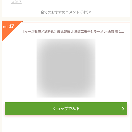
ゃは？
全てのおすすめコメント
(
3
件)
>
17
no.
【ケース販売／送料込】藤原製麺 北海道二夜干しラーメン 函館 塩 1人前×10個セット｜北海道 お土産 仕送り おいしい 離れて暮らす家族に ストック お手軽 国産
ショップでみる