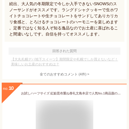
続出、大人気の冬期限定で今しか入手できないSNOWSのス
ノーサンドがオススメです。ラングドシャクッキーで生ホワ
イトチョコレートや生チョコレートをサンドしてありカリカ
リ食感と、とろけるチョコレートのハーモニーを楽しめます
。定番ではなく知る人ぞ知る逸品なのでお土産に喜ばれるこ
と間違いなしです。自信を持ってオススメします。
回答された質問
【大丸札幌デパ地下スイーツ】期間限定や札幌でしか買えないなど！
美味しいお土産のおすすめは？
全てのおすすめコメント
(
4
件)
>
10
no.
お試しハーフサイズ 紅鮭昆布重ね巻礼文島本店で人気No.1商品脂のりが良く、中骨まで柔らかい無添加の味こんぶ佃煮 利尻昆布 昆布巻き こぶまき 昆布巻 北海道 グルメ 食品 サーモン 鮭 シャケ 鮭