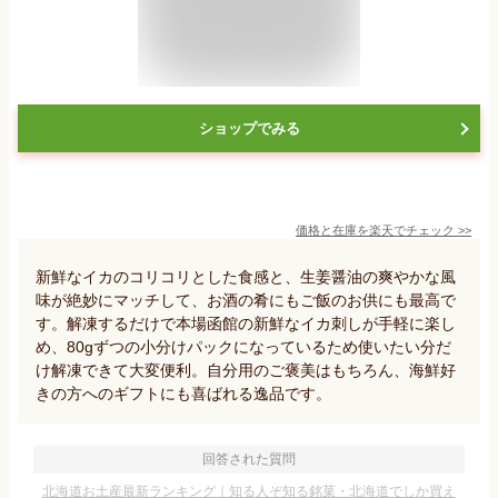
ショップでみる
価格と在庫を
楽天
でチェック
>>
新鮮なイカのコリコリとした食感と、生姜醤油の爽やかな風
味が絶妙にマッチして、お酒の肴にもご飯のお供にも最高で
す。解凍するだけで本場函館の新鮮なイカ刺しが手軽に楽し
め、80gずつの小分けパックになっているため使いたい分だ
け解凍できて大変便利。自分用のご褒美はもちろん、海鮮好
きの方へのギフトにも喜ばれる逸品です。
回答された質問
北海道お土産最新ランキング｜知る人ぞ知る銘菓・北海道でしか買え