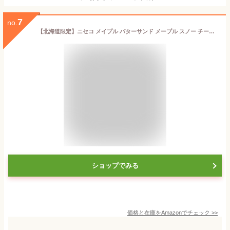
7
no.
【北海道限定】ニセコ メイプル バターサンド メープル スノー チーズ ８個入り １箱 お菓子 お土産 空港 お土産 販路限定 お菓子 人気 ギフト
ショップでみる
価格と在庫を
Amazon
でチェック
>>