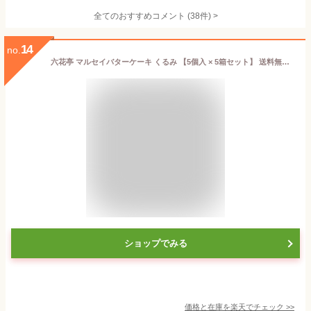
全てのおすすめコメント
(
38
件)
>
14
no.
六花亭 マルセイバターケーキ くるみ 【5個入 × 5箱セット】 送料無料 クルミ 胡桃 マルセイ シリーズ ギフト プレゼント 老舗 バターサンド キャラメル お中元 ギフト 人気 帯広 お菓子 個包装 洋菓子 誕生日 内祝い 退職 転勤 感謝
ショップでみる
価格と在庫を
楽天
でチェック
>>