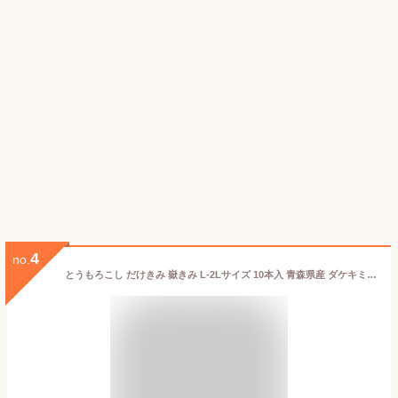
4
no.
とうもろこし だけきみ 嶽きみ L-2Lサイズ 10本入 青森県産 ダケキミ トウモロコシ とうきび もろこし 産地直送 送料無料 お中元 ギフト