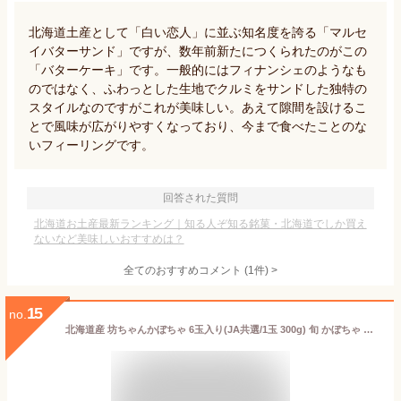
北海道土産として「白い恋人」に並ぶ知名度を誇る「マルセ
イバターサンド」ですが、数年前新たにつくられたのがこの
「バターケーキ」です。一般的にはフィナンシェのようなも
のではなく、ふわっとした生地でクルミをサンドした独特の
スタイルなのですがこれが美味しい。あえて隙間を設けるこ
とで風味が広がりやすくなっており、今まで食べたことのな
いフィーリングです。
回答された質問
北海道お土産最新ランキング｜知る人ぞ知る銘菓・北海道でしか買え
ないなど美味しいおすすめは？
全てのおすすめコメント
(
1
件)
>
15
no.
北海道産 坊ちゃんかぼちゃ 6玉入り(JA共選/1玉 300g) 旬 かぼちゃ カボチャ 南瓜 ギフト ご家庭用 秋野菜 北海道 グルメ お取り寄せ