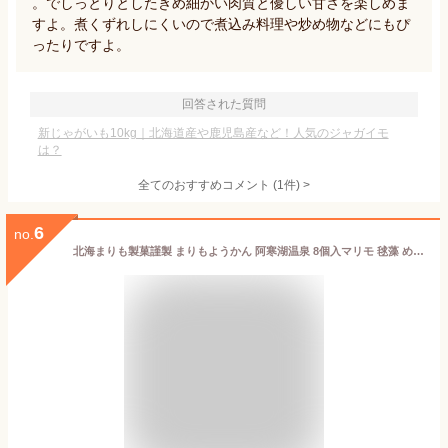
。でしっとりとしたきめ細かい肉質と優しい甘さを楽しめま
すよ。煮くずれしにくいので煮込み料理や炒め物などにもぴ
ったりですよ。
回答された質問
新じゃがいも10kg｜北海道産や鹿児島産など！人気のジャガイモ
は？
全てのおすすめコメント
(
1
件)
>
6
no.
北海まりも製菓謹製 まりもようかん 阿寒湖温泉 8個入マリモ 毬藻 めざましテレビ ご当地 福袋で人気だった商品