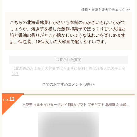
価格と在庫を
楽天
でチェック
>>
こちらの北海道銘菓わかさいも本舗のわかさいもはいかがで
しょうか。焼き芋を模した創作和菓子でほっくり甘い大福豆
餡と醤油の香りがどこか懐かしいような味わいを楽しめます
よ。個包装、18個入りの大容量で配りやすいです。
回答された質問
【北海道のお土産】大容量でばらまきに便利！喜ばれる人気の手土産
は？
全てのおすすめコメント
(
3
件)
>
13
no.
六花亭 マルセイバターサンド 5個入ギフト プチギフト 北海道 お土産 スイーツ レーズンサンド お茶請け サンドクッキー 帯広 土産 お菓子 洋菓子 誕生日 内祝い 個包装 退職 お祝い 転勤 お礼 お返し 御供 感謝 有名 定番