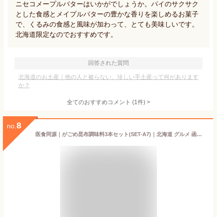
ニセコメープルバターはいかがでしょうか。パイのサクサク
とした食感とメイプルバターの豊かな香りを楽しめるお菓子
で、くるみの食感と風味が加わって、とても美味しいです。
北海道限定なのでおすすめです。
回答された質問
北海道のお土産｜他の人と被らない、珍しい手土産って何があります
か？
全てのおすすめコメント
(
1
件)
>
8
no.
医食同源｜がごめ昆布調味料3本セット(SET-A7)｜北海道 グルメ 函館 がごめ昆布｜代金引換不可