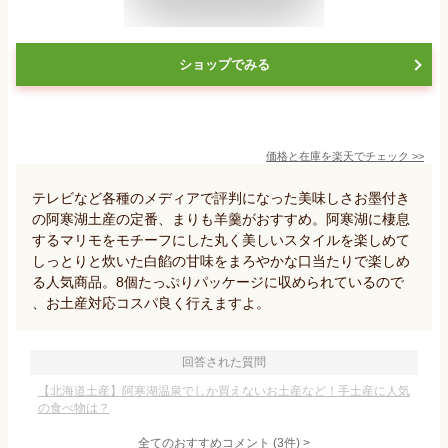
ショップでみる
価格と在庫を
楽天
でチェック
>>
テレビなど各種のメディアで評判になった美味しさお墨付き
の阿寒湖土産の定番、まりも羊羹がおすすめ。阿寒湖に棲息
するマリモをモチーフにした丸く美しいスタイルを楽しめて
しっとりと炊いた白餡の甘味をまろやかな口当たりで楽しめ
る人気商品。8個たっぷりパッケージに収められているので
、お土産対応コスパ良く行えますよ。
回答された質問
【北海道土産】阿寒湖温泉でしか買えないお土産など！手土産に人気
の食べ物は？
全てのおすすめコメント
(
3
件)
>