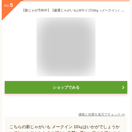
5
no.
【新じゃが予約中】【厳選じゃがいもLMサイズ10kg（メークイン）】送料無料（沖縄除く）プレゼント付・お試し価格・【岩手県二戸市産・数量限定】関口農園のこだわりじゃがいも（メークイン）・LサイズMサイズ混合【RCP】
ショップでみる
価格と在庫を
楽天
でチェック
>>
こちらの新じゃがいも メークイン 10㎏はいかがでしょうか