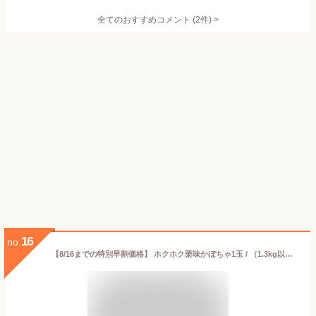
全てのおすすめコメント
(
2
件)
>
16
no.
【8/16までの特別早割価格】 ホクホク栗味かぼちゃ1玉 / （1.3kg以上）北海道産 冬至 カボチャ 南瓜 北海道野菜 北海道産野菜 野菜ギフト ポテト 10月上旬頃より発送予定 ハロウィン