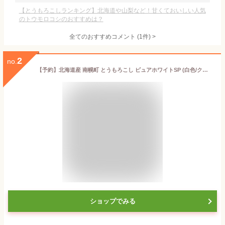
【とうもろこしランキング】北海道や山梨など！甘くておいしい人気
のトウモロコシのおすすめは？
全てのおすすめコメント
(
1
件)
>
2
no.
【予約】北海道産 南幌町 とうもろこし ピュアホワイトSP (白色/クール冷蔵便) 南幌町明るい農村ネットワーク 朝採り トウモロコシ スイートコーン とうきび 残暑見舞い ギフト 贈り物 お祝い プレゼント 北海道 野菜 グルメ 産地直送 送料無料 お取り寄せ
ショップでみる