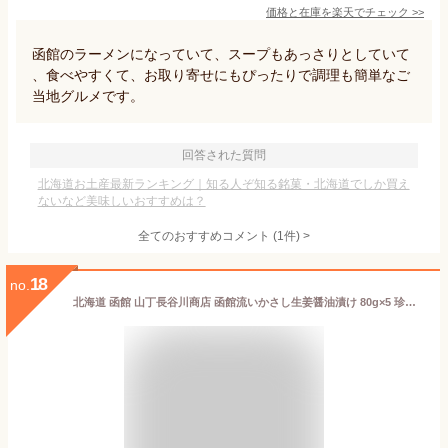
価格と在庫を
楽天
でチェック
>>
函館のラーメンになっていて、スープもあっさりとしていて
、食べやすくて、お取り寄せにもぴったりで調理も簡単なご
当地グルメです。
回答された質問
北海道お土産最新ランキング｜知る人ぞ知る銘菓・北海道でしか買え
ないなど美味しいおすすめは？
全てのおすすめコメント
(
1
件)
>
18
no.
北海道 函館 山丁長谷川商店 函館流いかさし生姜醤油漬け 80g×5 珍味 生珍味 珍味セット 烏賊 いか つまみ お取り寄せグルメ 刺身 海鮮 いか刺し 刺し身 お刺身 冷凍イカ 酒の肴 酒のつまみ おつまみ 小分け お取り寄せ 美味しい おいしい 冷凍 北海道土産 北海道物産展