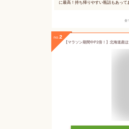
に最高！持ち帰りやすい瓶詰もあって
全
2
no.