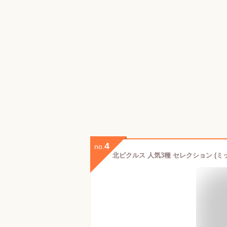
4
no.