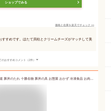
ショップでみる
価格と在庫を
楽天
でチェック
>>
おすすめです。ほたて貝柱とクリームチーズがマッチして美
てのおすすめコメント（2件）
十勝豚丼 6/10/20食(ご当地グルメ 北海道 豚丼のたれ 十勝名物 豚丼の具 お惣菜 おかず 冷凍食品 お肉 ギフトセット お土産 北海道土産 お取り寄せグルメ 食べ物 冬ギフト 送料無料 お歳暮ギフト 肉 年末年始 お正月 ごちそう gift set 北国からの贈り物 産直ギフト)