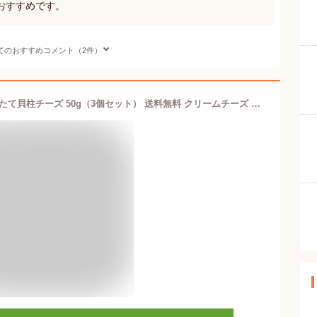
おすすめです。
てのおすすめコメント（2件）
【マラソン期間中P2倍！】北海道産ほたて貝柱チーズ 50g（3個セット） 送料無料 クリームチーズ 帆立 ホタテ おつまみ 肴 ご当地 お土産 お取り寄せ プレゼント ギフト 贈答 御中元 お中元 御歳暮 お歳暮