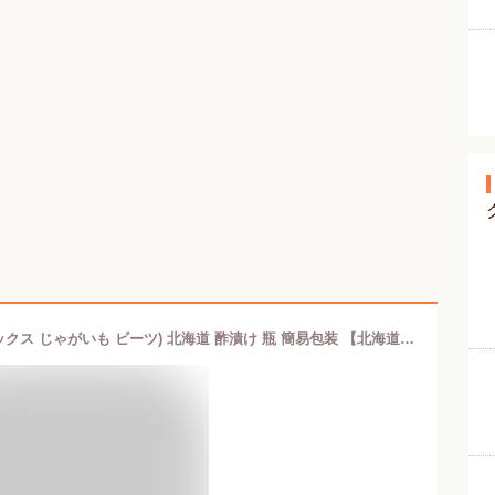
北ピクルス 人気3種 セレクション (ミックス じゃがいも ビーツ) 北海道 酢漬け 瓶 簡易包装 【北海道地元市場】