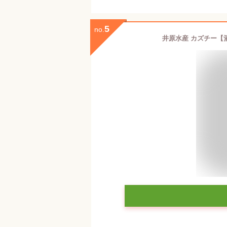
5
no.
井原水産 カズチー【