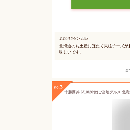
ポポロろ(40代・女性)
北海道のお土産にほたて貝柱チーズが
味しいです。
全
3
no.