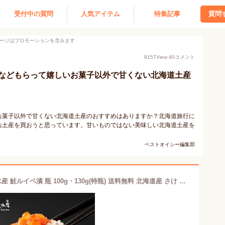
受付中の質問
人気アイテム
特集記事
質問
ージはプロモーションを含みます
9157
View
40
コメント
などもらって嬉しいお菓子以外で甘くない北海道土産
お菓子以外で甘くない北海道土産のおすすめはありますか？北海道旅行に
お土産を買おうと思っています。甘いものではない美味しい北海道土産を
ベストオイシー編集部
【バレンタイン早割200円OFF】佐藤水産 鮭ルイベ漬 瓶 100g・130g(特瓶) 送料無料 北海道産 さけ サーモン いくら 瓶入り 贈り物 ギフト お取り寄せ グルメ 母の日 父の日 敬老の日 人気 名産 海鮮 海産物