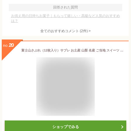
回答された質問
お供え用の日持ちお菓子｜もらって嬉しい・高級など人気のおすすめ
は？
全てのおすすめコメント
(
2
件)
>
20
no.
富士山さぶれ（12枚入り）サブレ お土産 山梨 名産 ご当地 スイーツ 洋菓子 お菓子 鐘山苑 お礼 お返し 富士山 贈答
ショップでみる