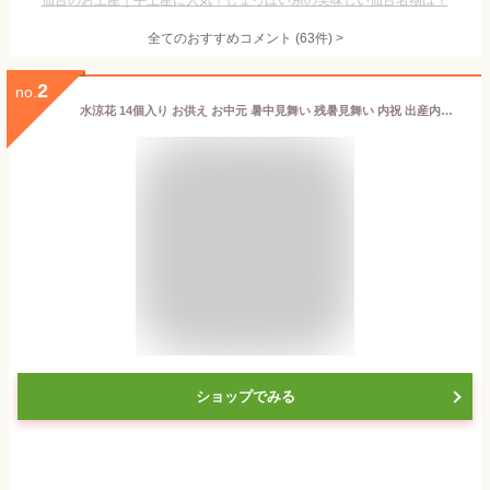
仙台のお土産｜手土産に人気！しょっぱい系の美味しい仙台名物は？
全てのおすすめコメント
(
63
件)
>
2
no.
水涼花 14個入り お供え お中元 暑中見舞い 残暑見舞い 内祝 出産内祝い 贈答品 ゼリー 個包装 お菓子 和菓子 ギフト スイーツ 手土産 常温 日持ち ゼリー詰め合わせ フルーツゼリー お祝い お礼 お見舞い 快気祝い 御仏前 お供え物 梅 温州みかん 甘夏 白桃 洋菓子
ショップでみる