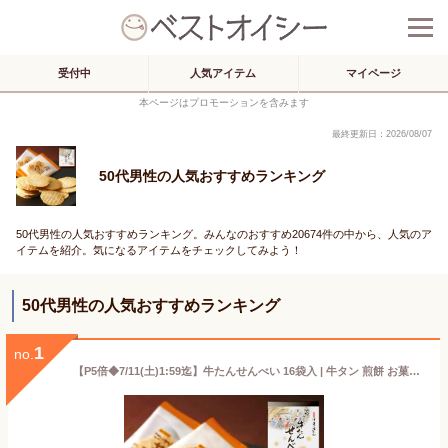
受付中
人気アイテム
マイページ
本ページはプロモーションを含みます
最終更新日：2026/08/07
50代男性の人気おすすめランキング
50代男性の人気おすすめランキング。みんなのおすすめ20674件の中から、人気のア
イテムを紹介。気になるアイテムをチェックしてみよう！
50代男性の人気おすすめランキング
1
no.
【P5倍◆7/11(土)1:59迄】牛たんせんべい 16袋入 | 牛タン 煎餅 お菓子 おやつ おつまみ 肉ギフト お肉 牛肉 誕生日プレゼント 贈り物 贈答用 お取り寄せグルメ お土産 食品 食べ物 内祝い お中元 御中元 夏ギフト 暑中見舞い 残暑見舞い 仙台 宮城 F-2