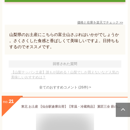
価格と在庫を
楽天
でチェック
>>
山梨県のお土産にこちらの富士山さぶれはいかがでしょうか
。さくさくした食感と香ばしくて美味しいですよ。日持ちも
するのでオススメです。
回答された質問
【山梨テッパン土産】誰もが認める！山梨でしか買えないなど人気の
美味しいおすすめは？
全てのおすすめコメント
(
26
件)
>
21
no.
東北 お土産 【仙台駅倉庫出荷】【常温・冷蔵商品】 菓匠三全 萩の月 20個入 仙台 お土産 東北 土産 東北みやげ お菓子 スイーツ 和菓子 カステラ ワッフル まんじゅう お年賀 お中元 御中元 お歳暮 御歳暮 内祝い お取り寄せ ギフト プレゼント のし可