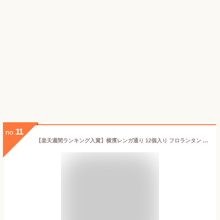
11
no.
【楽天週間ランキング入賞】横濱レンガ通り 12個入り フロランタン ウィッシュボン【横浜 お土産】｜お菓子 横浜 土産 アーモンドクッキー 洋菓子 神奈川 お土産 おみやげ 手土産 お菓子 帰省土産 お取り寄せ 贈り物 ギフト お取り寄せグルメ