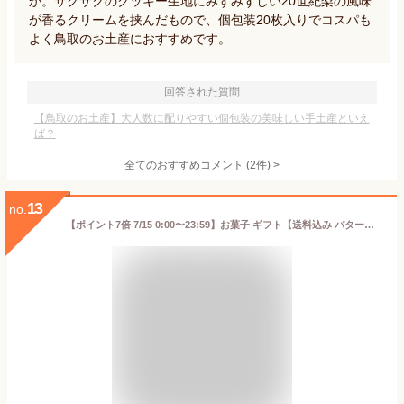
か。サクサクのクッキー生地にみずみずしい20世紀梨の風味
が香るクリームを挟んだもので、個包装20枚入りでコスパも
よく鳥取のお土産におすすめです。
回答された質問
【鳥取のお土産】大人数に配りやすい個包装の美味しい手土産といえ
ば？
全てのおすすめコメント
(
2
件)
>
13
no.
【ポイント7倍 7/15 0:00〜23:59】お菓子 ギフト【送料込み バターフィナンシェ12個入】 個包装 スイーツ フィナンシェ 焼き菓子 洋菓子 内祝 お祝 出産祝 お礼 おしゃれ 退職 菓子折り ご挨拶 ギフト バターバトラー お供え お中元 御中元 夏ギフト 暑中見舞い