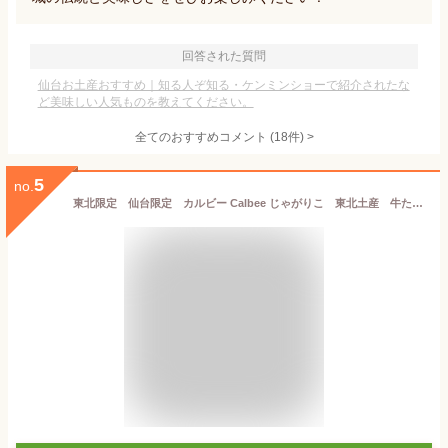
回答された質問
仙台お土産おすすめ｜知る人ぞ知る・ケンミンショーで紹介されたな
ど美味しい人気ものを教えてください。
全てのおすすめコメント
(
18
件)
>
5
no.
東北限定 仙台限定 カルビー Calbee じゃがりこ 東北土産 牛たん味 食べ出したらキリンがないんだべ 香ばしく焼き上げた、牛たんの旨み 牛たん味フレーク スナック菓子 160g (20gx8袋）牛たん 牛タン