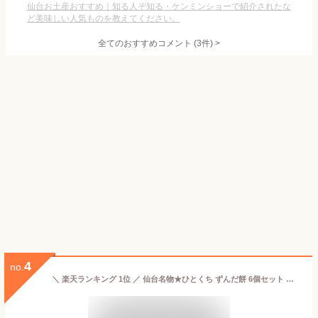
仙台お土産おすすめ｜知る人ぞ知る・ケンミンショーで紹介されたな
ど美味しい人気ものを教えてください。
全てのおすすめコメント
(
3
件)
>
4
no.
＼ 楽天ランキング 1位 ／ 仙台名物★ひとくち ずんだ餅 6個セット 送料無料 (※離島除く) ずんだもち お取り寄せ スイーツ 冷凍菓子 お土産 一口 おもち スイーツセット 一口サイズ 冷凍スイーツ 冷凍和菓子 お配り お菓子 ギフト 5000円以下 プレゼント 絶品 宮城 東北