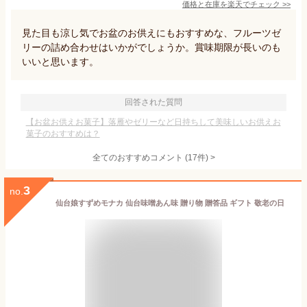
価格と在庫を
楽天
でチェック
>>
見た目も涼し気でお盆のお供えにもおすすめな、フルーツゼ
リーの詰め合わせはいかがでしょうか。賞味期限が長いのも
いいと思います。
回答された質問
【お盆お供えお菓子】落雁やゼリーなど日持ちして美味しいお供えお
菓子のおすすめは？
全てのおすすめコメント
(
17
件)
>
3
no.
仙台娘すずめモナカ 仙台味噌あん味 贈り物 贈答品 ギフト 敬老の日