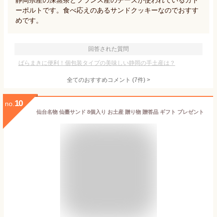
静岡県産の深蒸茶とフランス産のチーズが使われているガト
ーポルトです。食べ応えのあるサンドクッキーなのでおすす
めです。
回答された質問
ばらまきに便利！個包装タイプの美味しい静岡の手土産は？
全てのおすすめコメント
(
7
件)
>
10
no.
仙台名物 仙臺サンド 8個入り お土産 贈り物 贈答品 ギフト プレゼント