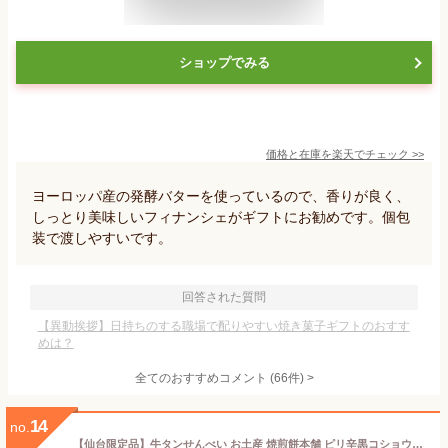
ショップでみる
価格と在庫を
楽天
でチェック
>>
ヨーロッパ産の発酵バターを使っているので、香りが良く、
しっとり美味しいフィナンシェがギフトにお勧めです。個包
装で渡しやすいです。
回答された質問
【異動挨拶】日持ちのする職場で配りやすい焼き菓子ギフトのおすす
めは？
全てのおすすめコメント
(
66
件)
>
14
no.
【仙台限定品】牛タンせんべい お土産 焼煎餅本舗 ピリ辛黒コショウ味 32枚入り 【美味し国宮城】