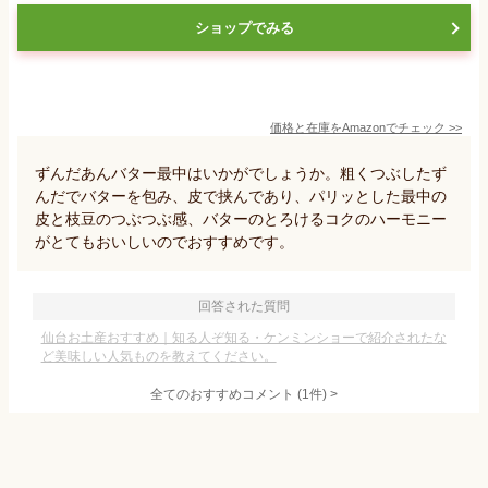
ショップでみる
価格と在庫を
Amazon
でチェック
>>
ずんだあんバター最中はいかがでしょうか。粗くつぶしたず
んだでバターを包み、皮で挟んであり、パリッとした最中の
皮と枝豆のつぶつぶ感、バターのとろけるコクのハーモニー
がとてもおいしいのでおすすめです。
回答された質問
仙台お土産おすすめ｜知る人ぞ知る・ケンミンショーで紹介されたな
ど美味しい人気ものを教えてください。
全てのおすすめコメント
(
1
件)
>