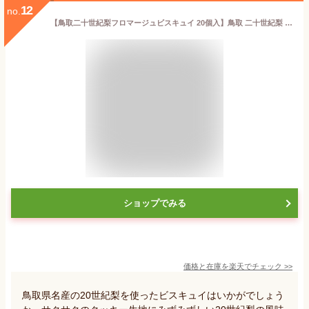
12
no.
【鳥取二十世紀梨フロマージュビスキュイ 20個入】鳥取 二十世紀梨 クッキー ラングドシャ お土産 贈り物 プレゼント お礼 お返し 内祝 山陰 梨 お菓子
ショップでみる
価格と在庫を
楽天
でチェック
>>
鳥取県名産の20世紀梨を使ったビスキュイはいかがでしょう