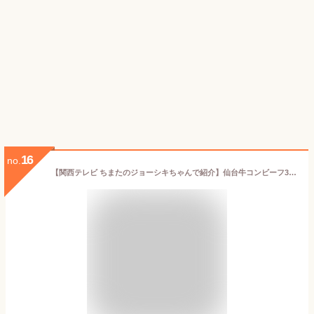
16
no.
【関西テレビ ちまたのジョーシキちゃんで紹介】仙台牛コンビーフ3個セット ＜保存料不使用・着色料不使用＞ 高級 缶詰め ギフト お酒のつまみ おつまみ ご飯のおかず お土産 常温保管 化粧箱入り 掛け熨斗可 コーンビーフ 送料無料 ※沖縄は別途1200円送料が加算されます