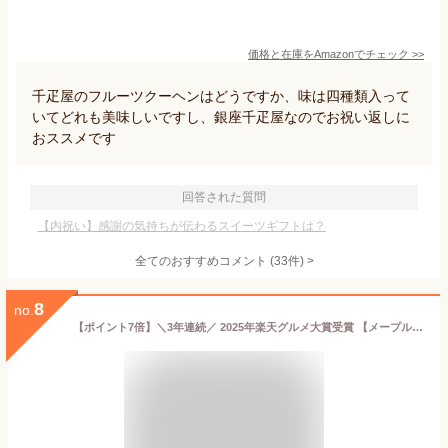
価格と在庫を
Amazon
でチェック
>>
千疋屋のフルーツクーヘンはどうですか、味は四種類入って
いてどれも美味しいですし、銀座千疋屋なのでお祝い返しに
おススメです
回答された質問
【内祝い】感謝の気持ちが伝わるスイーツギフトは？
全てのおすすめコメント
(
33
件)
>
8
no.
【ポイント7倍】＼3年連続／ 2025年楽天グルメ大賞受賞 【メープルバタークッキー9枚入】ザ・メープルマニア お菓子 ギフト 詰め合わせ 個包装 クッキー ラングドシャ 焼き菓子 洋菓子 プレゼント 内祝 お返し お祝 退職 お中元 御中元 夏ギフト 暑中見舞い