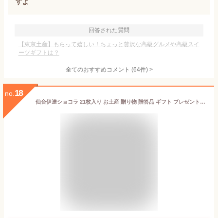
すよ
回答された質問
【東京土産】もらって嬉しい！ちょっと贅沢な高級グルメや高級スイ
ーツギフトは？
全てのおすすめコメント
(
64
件)
>
18
no.
仙台伊達ショコラ 21枚入り お土産 贈り物 贈答品 ギフト プレゼント はながたや