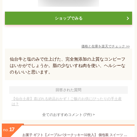
ショップでみる
価格と在庫を
楽天
でチェック
>>
仙台牛と塩のみで仕上げた、完全無添加の上質なコンビーフ
はいかがでしょうか。脂の少ないすね肉を使い、ヘルシーな
のもいいと思います。
回答された質問
【仙台土産】喜ばれる絶品おかず！ご飯のお供にぴったりの手土産
は？
全てのおすすめコメント
(
7
件)
>
17
no.
お菓子 ギフト【メープルバタークッキー32枚入】 個包装 スイーツ ギフト クッキー プレゼント 焼き菓子 洋菓子 内祝い お祝い 出産祝い 結婚内祝い お礼 可愛い おしゃれ 退職 ザ・メープルマニア 夏ギフト 暑中見舞い