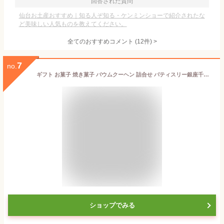
回答された質問
仙台お土産おすすめ｜知る人ぞ知る・ケンミンショーで紹介されたな
ど美味しい人気ものを教えてください。
全てのおすすめコメント
(
12
件)
>
7
no.
ギフト お菓子 焼き菓子 バウムクーヘン 詰合せ パティスリー銀座千疋屋 銀座フルーツクーヘンB(16個入)
ショップでみる