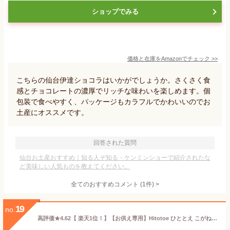
ショップでみる
価格と在庫を
Amazon
でチェック
>>
こちらの仙台伊達ショコラはいかがでしょうか。さくさく食
感とチョコレートの濃厚でリッチな味わいを楽しめます。個
包装で食べやすく、パッケージもカラフルでかわいいのでお
土産にオススメです。
回答された質問
仙台お土産おすすめ｜知る人ぞ知る・ケンミンショーで紹介されたな
ど美味しい人気ものを教えてください。
全てのおすすめコメント
(
1
件)
>
19
no.
高評価★4.62【 楽天1位！】【お供え専用】Hitotoe ひととえ こがね芋 15号【送料無料】スイートポテト 食べ物 お菓子 洋菓子 日持ち 御供 法事 法要 のし 熨斗 お彼岸 彼岸 初盆 お返し 新盆 お盆 喪中見舞い 喪中 一周忌 命日 三回忌 四十九日 供物 初盆 供物【あす楽】