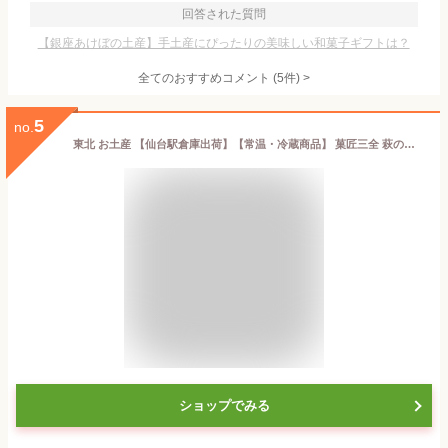
回答された質問
【銀座あけぼの土産】手土産にぴったりの美味しい和菓子ギフトは？
全てのおすすめコメント
(
5
件)
>
5
no.
東北 お土産 【仙台駅倉庫出荷】【常温・冷蔵商品】 菓匠三全 萩の月 20個入 仙台 お土産 東北 土産 東北みやげ お菓子 スイーツ 和菓子 カステラ ワッフル まんじゅう お年賀 お中元 御中元 お歳暮 御歳暮 内祝い お取り寄せ ギフト プレゼント のし可
ショップでみる