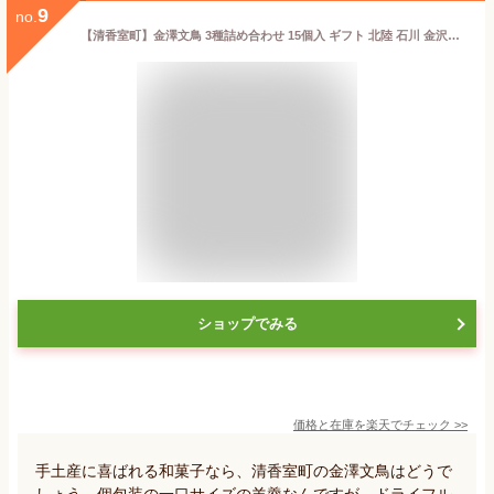
9
no.
【清香室町】金澤文鳥 3種詰め合わせ 15個入 ギフト 北陸 石川 金沢銘菓 和菓子 詰合せ
ショップでみる
価格と在庫を
楽天
でチェック
>>
手土産に喜ばれる和菓子なら、清香室町の金澤文鳥はどうで