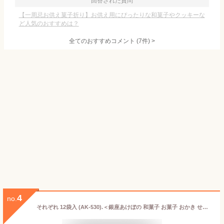
回答された質問
【一周忌お供え菓子折り】お供え用にぴったりな和菓子やクッキーな
ど人気のおすすめは？
全てのおすすめコメント
(
7
件)
>
4
no.
それぞれ 12袋入 (AK-530).＜銀座あけぼの 和菓子 お菓子 おかき せんべい 詰合せ 手土産 ギフト プレゼント 詰め合わせ 個包装 お取り寄せ 内祝い お祝い お中元 お歳暮 帰省 お年賀 お返し のし＞