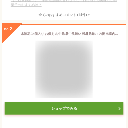
【たねや和菓子】｜季節限定詰め合わせなど！日持ちする美味しい和
菓子のおすすめは？
全てのおすすめコメント
(
14
件)
>
2
no.
水涼花 14個入り お供え お中元 暑中見舞い 残暑見舞い 内祝 出産内祝い 贈答品 ゼリー 個包装 お菓子 和菓子 ギフト スイーツ 手土産 常温 日持ち ゼリー詰め合わせ フルーツゼリー お祝い お礼 お見舞い 快気祝い 御仏前 お供え物 梅 温州みかん 甘夏 白桃 洋菓子
ショップでみる