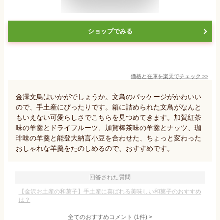
ショップでみる
価格と在庫を
楽天
でチェック
>>
金澤文鳥はいかがでしょうか。文鳥のパッケージがかわいい
ので、手土産にぴったりです。箱に詰められた文鳥がなんと
もいえない可愛らしさでこちらを見つめてきます。加賀紅茶
味の羊羹とドライフルーツ、加賀棒茶味の羊羹とナッツ、珈
琲味の羊羹と能登大納言小豆を合わせた、ちょっと変わった
おしゃれな羊羹をたのしめるので、おすすめです。
回答された質問
【金沢お土産の和菓子】手土産に喜ばれる美味しい和菓子のおすすめ
は？
全てのおすすめコメント
(
1
件)
>