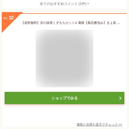
全てのおすすめコメント
(
1
件)
>
12
no.
【送料無料】京の抹茶くずもちセットA 葛餅【風呂敷包み】きよ泉 巨泉 お茶屋 京都 宇治 田原町 丹波 抹茶 石臼挽き 一番茶 葛切り 葛菓子 水菓子 和菓子 スイーツ デザート ギフト 甘味 贈り物 プレゼント 内祝 贈答 全国 配送 宅配 通販 お取り寄せ
ショップでみる
価格と在庫を
楽天
でチェック
>>