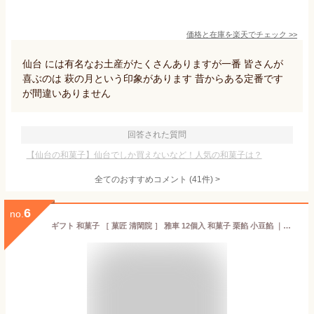
価格と在庫を
楽天
でチェック
>>
仙台 には有名なお土産がたくさんありますが一番 皆さんが
喜ぶのは 萩の月という印象があります 昔からある定番です
が間違いありません
回答された質問
【仙台の和菓子】仙台でしか買えないなど！人気の和菓子は？
全てのおすすめコメント
(
41
件)
>
6
no.
ギフト 和菓子 ［ 菓匠 清閑院 ］ 雅車 12個入 和菓子 栗餡 小豆餡 ｜約3-10日でのお届け※沖縄・離島へは届不可(C)