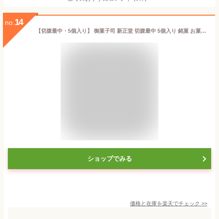
14
no.
【切腹最中・5個入り】 御菓子司 新正堂 切腹最中 5個入り 銘菓 お菓子 和菓子 御年賀 お年賀 お歳暮 お中元 手土産 御仏前
ショップでみる
価格と在庫を
楽天
でチェック
>>