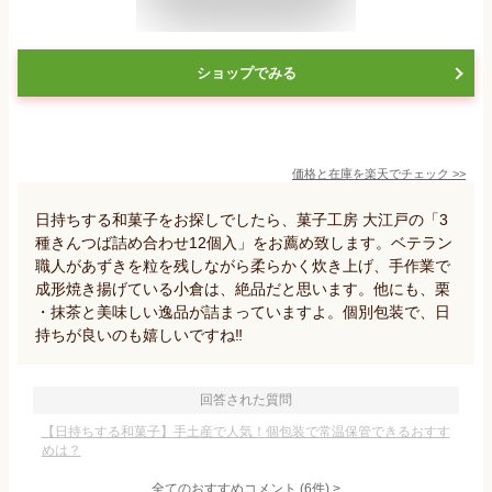
ショップでみる
価格と在庫を
楽天
でチェック
>>
日持ちする和菓子をお探しでしたら、菓子工房 大江戸の「3
種きんつば詰め合わせ12個入」をお薦め致します。ベテラン
職人があずきを粒を残しながら柔らかく炊き上げ、手作業で
成形焼き揚げている小倉は、絶品だと思います。他にも、栗
・抹茶と美味しい逸品が詰まっていますよ。個別包装で、日
持ちが良いのも嬉しいですね‼️
回答された質問
【日持ちする和菓子】手土産で人気！個包装で常温保管できるおすす
めは？
全てのおすすめコメント
(
6
件)
>