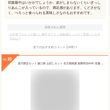
切腹最中はいかがでしょうか。皮がしまらないくらいぎっし
りあんこが入っているので、満足感があります。くどさがな
く、ぺろっと食べられる美味しさなのもおすすめです。
回答された質問
お年賀でもらって嬉しい最中ギフト｜高級感たっぷり！美味しいおす
すめは？
全てのおすすめコメント
(
14
件)
>
15
no.
楽天限定セット 鯱三昧 お試しセット 名古屋銘菓 創業明治40年 老舗 シャチホコ 最中 有名 名古屋 名物 銘菓 スイーツ あんこ つぶあん 愛知 お茶請け 和スイーツ 個包装 お茶菓子 ギフト 手土産 お土産 ミニギフト 贈り物 和菓子老舗 内祝い フィナンシェ