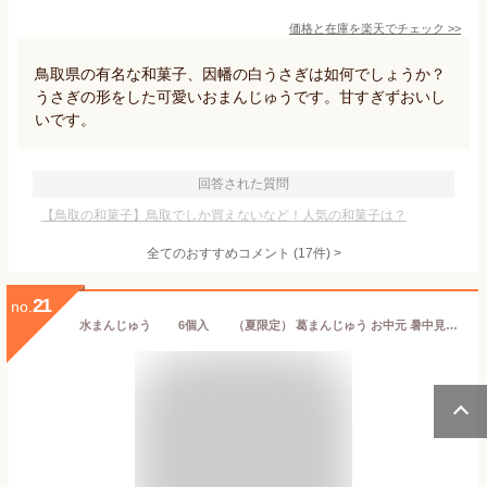
価格と在庫を
楽天
でチェック
>>
鳥取県の有名な和菓子、因幡の白うさぎは如何でしょうか？
うさぎの形をした可愛いおまんじゅうです。甘すぎずおいし
いです。
回答された質問
【鳥取の和菓子】鳥取でしか買えないなど！人気の和菓子は？
全てのおすすめコメント
(
17
件)
>
21
no.
水まんじゅう 6個入 （夏限定） 葛まんじゅう お中元 暑中見舞い 贈り物 ギフト 和菓子 スイーツ 夏限定 熨斗対応 熱海 老舗 上品 間瀬 祖父 祖母 義父 義母 実家 お土産 生菓子 涼菓 伊豆 のどごし 冷蔵 クール便 御中元 お菓子 残暑見舞い お盆