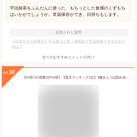
宇治抹茶をふんだんに使った、もちっとした食感のくずもち
はいかがでしょうか。常温保存ができ、日持ちもします。
回答された質問
【日持ちする和菓子】手土産で人気！個包装で常温保管できるおすす
めは？
全てのおすすめコメント
(
1
件)
>
13
no.
【P2倍 5の倍数日P10倍】【楽天ランキング1位】3種きんつば詰め合わせ12個入(小豆・栗・抹茶) (個包装) 送料無料 常温 お菓子 和菓子 詰め合わせ セット wagasi 誕生日 贈り物 ギフト 快気祝い のし対応 お供え 日持ち 賞味期限長い 高級小豆 あんこ 老舗