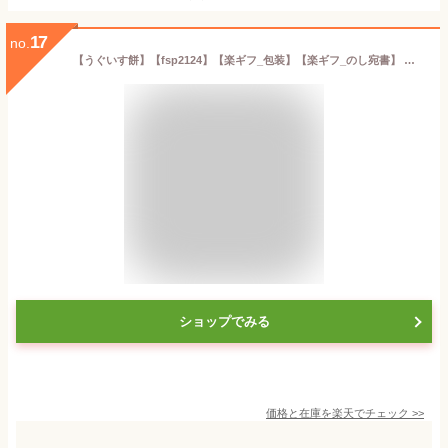
17
no.
【うぐいす餅】【fsp2124】【楽ギフ_包装】【楽ギフ_のし宛書】 詰合せ（御城之口餅6個入／菊之寿4個入／栗饅頭4個入）【ギフト セット/詰合せ/和菓子/奈良/まんじゅう/進物/きな粉餅/お菓子/老舗/名物/詰め合わせ/おもち/お礼/お土産/贈り物/スイーツ/御菓子/高級和菓子】
ショップでみる
価格と在庫を
楽天
でチェック
>>