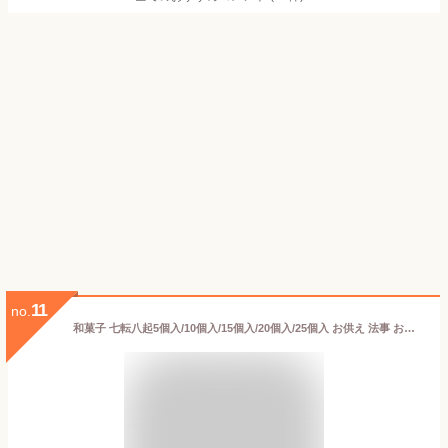
11
no.
和菓子 七転八起5個入/10個入/15個入/20個入/25個入 お供え 法事 お菓子 詰め合わせ ギフトプチギフト お取り寄せ 帰省土産 誕生日 プレゼント お歳暮 お年賀 お祝い 内祝い 即日発送 お見舞い ギフト 贈り物 干菓子 看板商品 純和菓子 小豆 初節句 老舗 高級 大彌