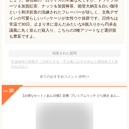
しょう。個包装の一口サイズの羊羹なんですが、ドライフル
ーツ＆加賀紅茶、ナッツ＆加賀棒茶、能登大納言＆白い珈琲
という和洋折衷の洗練されたフレーバーが珍しく、文鳥デザ
インの可愛らしいパッケージが女性ウケ抜群です。日持ちは
常温で30日。止まり木に並んだみたいな6個入りから円卓会
議風に丸く並んだ箱入り、こちらの3種アソートなど選択肢
も豊富ですよ。
回答された質問
常温保存の和菓子｜日持ちする・手土産におすすめなど個包装で人気
のものは？
全てのおすすめコメント
(
6
件)
>
10
no.
【お得なセット／あん10個】定番♪プレミアムリッチ どら焼き あんたっぷりどら10個入 送料無料（北海道・沖縄・一部地域を除く）│ 和菓子 御供 お取り寄せ あんこ どら焼き ギフト 名古屋 詰め合わせ お中元 敬老の日 御中元