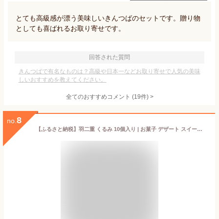
とても高級感が漂う美味しいきんつばのセットです。贈り物
としても喜ばれるお取り寄せです。
回答された質問
きんつばで有名なものは？高級や日本一などお取り寄せで人気の美味
しいおすすめを教えてください。
全てのおすすめコメント
(
19
件)
>
8
no.
【ふるさと納税】羽二重 くるみ 10個入り | お菓子 デザート スイーツ 洋菓子 和菓子 お茶 お土産 お取り寄せ 詰め合わせ 個包装 セット ギフト 贈答用 プレゼント はぶたえ クルミ 餅 もち 福井 はや川 送料無料 わがし