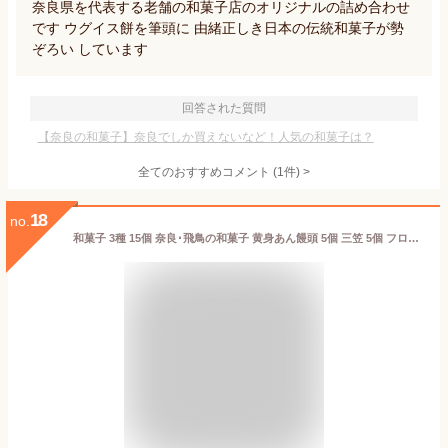
奈良県を代表する老舗の和菓子店のオリジナルの詰め合わせ
です ウグイス餅を筆頭に 由緒正しき日本の伝統和菓子が勢
ぞろい しています
回答された質問
【奈良の和菓子】奈良でしか買えないなど！人気の和菓子は？
全てのおすすめコメント
(
1
件)
>
18
no.
和菓子 3種 15個 奈良･飛鳥の和菓子 黄身あん饅頭 5個 三笠 5個 フロランタン 5個