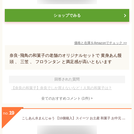
ショップでみる
価格と在庫を
Amazon
でチェック
>>
奈良･飛鳥の和菓子の老舗のオリジナルセットで 黄身あん饅
頭 、 三笠 、 フロランタン と満足感が高いともいます
回答された質問
【奈良の和菓子】奈良でしか買えないなど！人気の和菓子は？
全てのおすすめコメント
(
1
件)
>
19
no.
こしあん水まんじゅう 【10個箱入】スイーツ お土産 和菓子 お中元 お菓子 和スイーツ 詰め合わせ 贈り物 低カロリー 手土産 お茶菓子 水饅頭 葛まんじゅう 菓子折り 岐阜県 老舗 水まんじゅう あんこ 誕生日プレゼント 内祝い 退職 お供え プレゼント お返し 送料無料