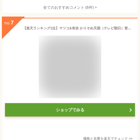
全てのおすすめコメント
(
6
件)
>
7
no.
【楽天ランキング1位】マツコ&有吉 かりそめ天国（テレビ朝日）登場名代金鍔 12個入 金鍔 きんつば 榮太樓總本鋪 お中元 夏ギフト 敬老 70代 80代 おしゃれ ギフト 老舗 高級 和菓子 お取り寄せ 贅沢 スイーツ 常温 手土産 健康 内祝 御中元 暑中見舞い 残暑
ショップでみる
価格と在庫を
楽天
でチェック
>>