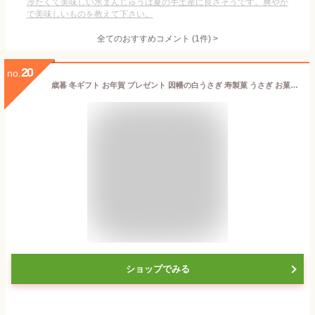
冷たくて美味しい水まんじゅうは夏の手土産に良さそうです。爽やか
で美味しいものを教えて下さい。
全てのおすすめコメント
(
1
件)
>
20
no.
歳暮 冬ギフト お年賀 プレゼント 因幡の白うさぎ 寿製菓 うさぎ お菓子 スイーツ 山陰 鳥取 島根 お土産 おみやげ 手土産 差し入れ お礼 お返し お祝い 内祝 ありがとう 感謝 ご縁 お菓子 饅頭 おまんじゅう 和菓子 送別 退職 卒業 入学
ショップでみる