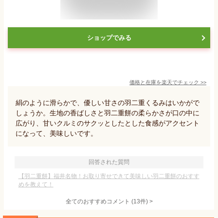
ショップでみる
価格と在庫を
楽天
でチェック
>>
絹のように滑らかで、優しい甘さの羽二重くるみはいかがで
しょうか。生地の香ばしさと羽二重餅の柔らかさが口の中に
広がり、甘いクルミのサクッとしたとした食感がアクセント
になって、美味しいです。
回答された質問
【羽二重餅】福井名物！お取り寄せできて美味しい羽二重餅のおすす
めを教えて！
全てのおすすめコメント
(
13
件)
>