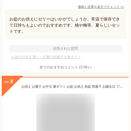
価格と在庫を
楽天
でチェック
>>
お盆のお供えにゼリーはいかがでしょうか。常温で保存でき
て日持ちもよいのでおすすめです。桃や梅等、夏らしいセッ
トです。
回答された質問
お盆のお供え用に！定番の和菓子を教えて！
全てのおすすめコメント
(
17
件)
>
3
no.
お供え お菓子 お中元 夏ギフト お盆 お供え 初盆 和菓子 お誕生日 プレゼント 送料無料 四十九日 粗供養 香典返し お供え物 阿波和三盆糖 舞玉 和三盆クッキー お返し ご挨拶 お礼 内祝い お祝い 御礼 仏事 法要 法事 香典返し ご挨拶 母 父 還暦祝い 古希 喜寿 米寿 49日