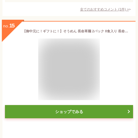
全てのおすすめコメント
(
1
件)
>
15
no.
【御中元に！ギフトに！】そうめん 長命草麺 2パック 8食入り 長命草 ボタンボウフウ 美味しい 送料無料 勇田薬草園 ゆうだやくそうえん 即席手延べ麺 つゆ付 ギフト薄 緑色 カラフル 素麺 90グラム 8束 ソーメン 簡単 徳之島産 無添加 冷麺
ショップでみる