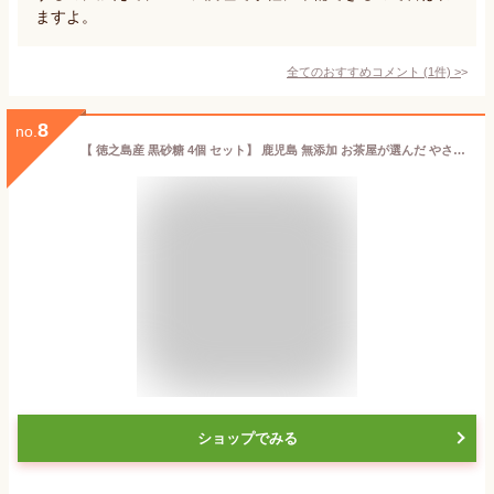
ますよ。
全てのおすすめコメント
(
1
件)
>
8
no.
【 徳之島産 黒砂糖 4個 セット】 鹿児島 無添加 お茶屋が選んだ やさしい甘さ お茶うけ 料理 黒糖 お徳用 サトウキビ ビタミン ミネラル スイーツ おかし お菓子 調味料 砂糖 家庭用 メール便 送料無料 送料込 飴 景品 あいさつ 贈答用 お土産 業務用 おいしい 美味しい
ショップでみる