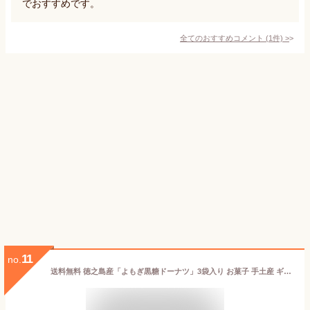
でおすすめです。
全てのおすすめコメント
(
1
件)
>
11
no.
送料無料 徳之島産「よもぎ黒糖ドーナツ」3袋入り お菓子 手土産 ギフト 贈り物 プレゼント