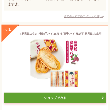
ますよ。
全てのおすすめコメント
(
1
件)
>
1
no.
[鹿児島ユタカ] 安納芋パイ 28枚 /お菓子 パイ 安納芋 鹿児島 お土産
ショップでみる