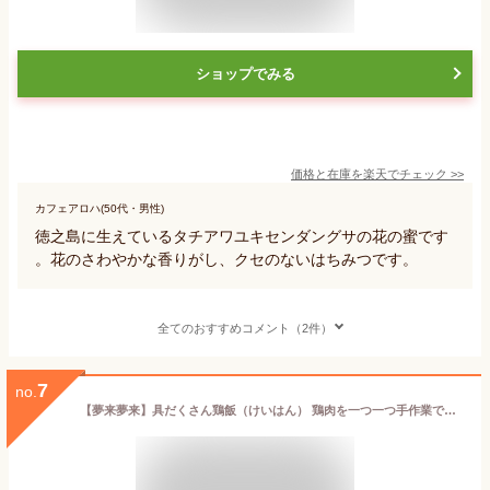
ショップでみる
価格と在庫を
楽天
でチェック
>>
カフェアロハ(50代・男性)
徳之島に生えているタチアワユキセンダングサの花の蜜です
。花のさわやかな香りがし、クセのないはちみつです。
全てのおすすめコメント（2件）
7
no.
【夢来夢来】具だくさん鶏飯（けいはん） 鶏肉を一つ一つ手作業で裂いたこだわりの鶏飯 レトルト温めてご飯にかけるだけ！お手軽地元奄美の味 奄美大島 郷土料理 けいはんのもと 九州圏内の一部郵便局にて販売！