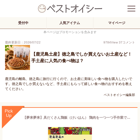
受付中
人気アイテム
マイページ
本ページはプロモーションを含みます
最終更新日：2026/07/22
9784
View
37
コメント
【鹿児島土産】徳之島でしか買えないお土産など！
手土産に人気の食べ物は？
鹿児島の離島、徳之島に旅行に行くので、お土産に美味しい食べ物を購入したいで
す。徳之島でしか買えないなど、手土産にもらって嬉しい食べ物のおすすめを教え
てください。
ベストオイシー編集部
Pick
Up
【夢来夢来】具だくさん鶏飯（けいはん） 鶏肉を一つ一つ手作業で裂いたこだわりの鶏飯 レトルト温めてご飯にかけるだけ！お手軽地元奄美の味 奄美大島 郷土料理 けいはんのもと 九州圏内の一部郵便局にて販売！