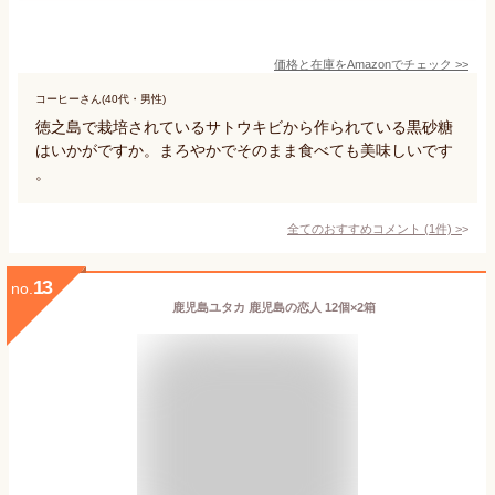
価格と在庫を
Amazon
でチェック
>>
コーヒーさん(40代・男性)
徳之島で栽培されているサトウキビから作られている黒砂糖
はいかがですか。まろやかでそのまま食べても美味しいです
。
全てのおすすめコメント
(
1
件)
>
13
no.
鹿児島ユタカ 鹿児島の恋人 12個×2箱