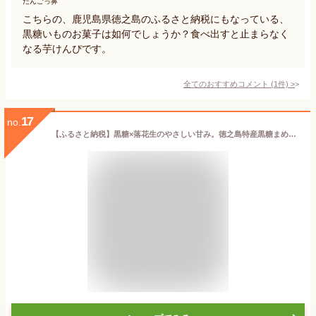
だんごっ鼻
こちらの、鹿児島県徳之島のふるさと納税にもなっている、
黒糖いものお菓子は如何でしょうか？食べ出すと止まらなく
なる芋けんぴです。
全てのおすすめコメント
(
1
件)
>
17
no.
【ふるさと納税】黒糖×落花生のやさしい甘み。徳之島特産黒糖まめ60g×4袋【ポストイン配送】 ( 和菓子 豆菓子 黒糖 黒砂糖 豆 徳之島 奄美 鹿児島 お茶請け )