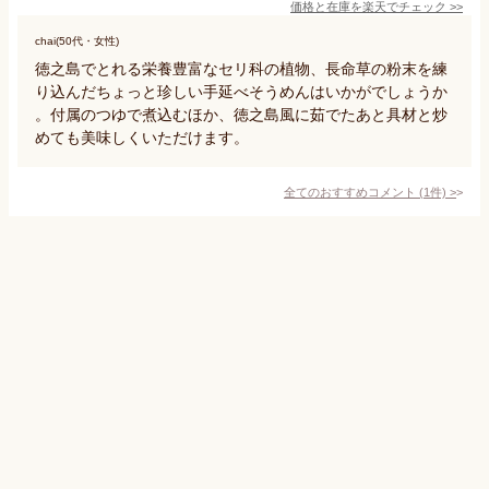
価格と在庫を
楽天
でチェック
>>
chai(50代・女性)
徳之島でとれる栄養豊富なセリ科の植物、長命草の粉末を練
り込んだちょっと珍しい手延べそうめんはいかがでしょうか
。付属のつゆで煮込むほか、徳之島風に茹でたあと具材と炒
めても美味しくいただけます。
全てのおすすめコメント
(
1
件)
>