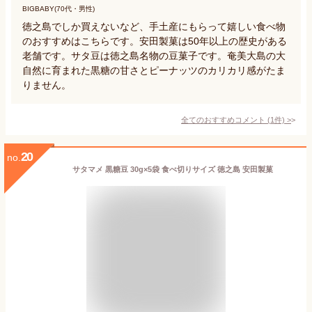
BIGBABY(70代・男性)
徳之島でしか買えないなど、手土産にもらって嬉しい食べ物
のおすすめはこちらです。安田製菓は50年以上の歴史がある
老舗です。サタ豆は徳之島名物の豆菓子です。奄美大島の大
自然に育まれた黒糖の甘さとピーナッツのカリカリ感がたま
りません。
全てのおすすめコメント
(
1
件)
>
20
no.
サタマメ 黒糖豆 30g×5袋 食べ切りサイズ 徳之島 安田製菓