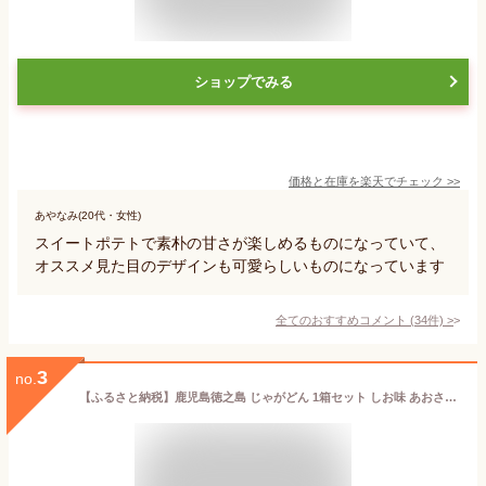
ショップでみる
価格と在庫を
楽天
でチェック
>>
あやなみ(20代・女性)
スイートポテトで素朴の甘さが楽しめるものになっていて、
オススメ見た目のデザインも可愛らしいものになっています
全てのおすすめコメント
(
34
件)
>
3
no.
【ふるさと納税】鹿児島徳之島 じゃがどん 1箱セット しお味 あおさ味 じゃがいも ポテト ポテトスティック ポテトフライ 真空フライ製法 スナック おやつ 菓子 おかし 送料無料