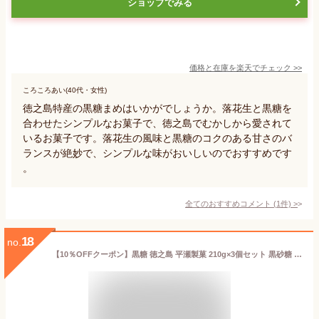
ショップでみる
価格と在庫を
楽天
でチェック
>>
ころころあい(40代・女性)
徳之島特産の黒糖まめはいかがでしょうか。落花生と黒糖を
合わせたシンプルなお菓子で、徳之島でむかしから愛されて
いるお菓子です。落花生の風味と黒糖のコクのある甘さのバ
ランスが絶妙で、シンプルな味がおいしいのでおすすめです
。
全てのおすすめコメント
(
1
件)
>
18
no.
【10％OFFクーポン】黒糖 徳之島 平瀬製菓 210g×3個セット 黒砂糖 砂糖 サトウ きび きび砂糖 沖縄 お砂糖 調味料 お菓子 奄美 国産 料理 紅茶 珈琲 さとうきび 粉末黒糖 コーヒー クッキー 加工黒糖 サトウキビ 奄美大島[メール便送料無料]