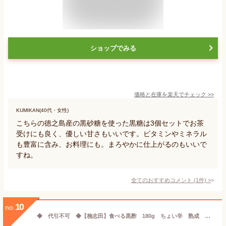
ショップでみる
価格と在庫を
楽天
でチェック
>>
KUMIKAN(40代・女性)
こちらの徳之島産の黒砂糖を使った黒糖は3個セットでお茶
受けにも良く、優しい甘さもいいです。ビタミンやミネラル
も豊富に含み、お料理にも。まろやかに仕上がるのもいいで
すね。
全てのおすすめコメント
(
1
件)
>
10
no.
◆ 代引不可 ◆【桷志田】食べる黒酢 180g ちょい辛 熟成 黒酢 健康 美容 無添加 ご飯のお供 亀壺三年熟成有機黒酢使用 鹿児島県霧島市福山町