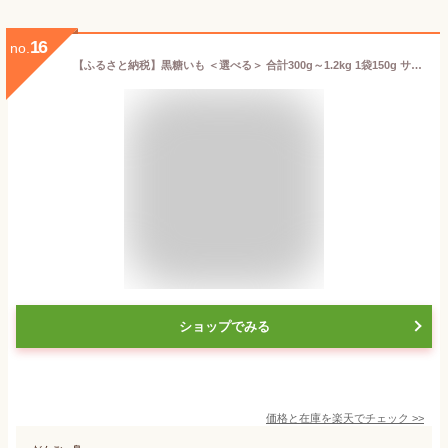
16
no.
【ふるさと納税】黒糖いも ＜選べる＞ 合計300g～1.2kg 1袋150g サツマイモ さつまいも いも 芋菓子 お菓子 お茶菓子 おつまみ 国産 鹿児島県 徳之島 天城町 平瀬製菓 送料無料
ショップでみる
価格と在庫を
楽天
でチェック
>>