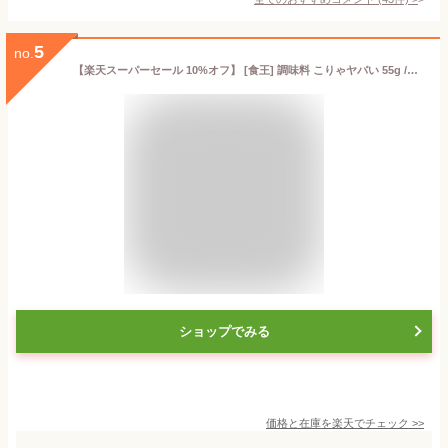
5
no.
【楽天スーパーセール 10%オフ】 [食王] 調味料 こりゃヤバい 55g /調味油 万能調味料 ペースト ペースト調味料 徳之島 おじにい 健康長寿 おにぎり おかず 薬味 ちょい乗せ 味変 ディップソース お土産
ショップでみる
価格と在庫を
楽天
でチェック
>>