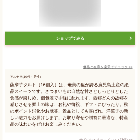
ショップでみる
価格と在庫を
楽天
でチェック
>>
アルナヲ(40代・男性)
薩摩芋タルト（16個入）は、奄美の里が誇る鹿児島土産の絶
品スイーツです。さつまいもの自然な甘さとしっとりとした
食感が楽しめ、個包装で手軽に配れます。西郷どんの故郷を
感じさせる郷土の味は、お礼や御祝、ギフトにぴったり。秋
のポイント消化やお歳暮、景品としても喜ばれ、洋菓子の新
しい魅力をお届けします。お取り寄せや贈答に最適な、特産
品の味わいをぜひお楽しみください。
全てのおすすめコメント
(
43
件)
>