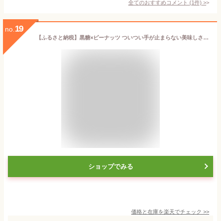
全てのおすすめコメント
(
1
件)
>
19
no.
【ふるさと納税】黒糖×ピーナッツ ついつい手が止まらない美味しさ！奄美・徳之島のサタマメ200g（100g×2袋）【ポストイン配送】 （ さたまめ 豆菓子 和菓子 黒砂糖 黒糖 ピーナッツ 伝統 奄美 徳之島 鹿児島 お茶請け 世界自然遺産 安田製菓 ）
ショップでみる
価格と在庫を
楽天
でチェック
>>