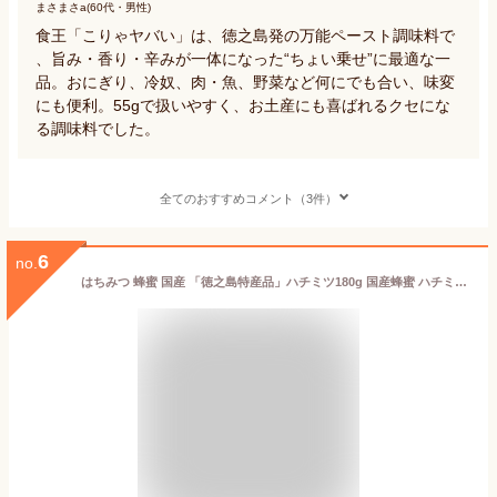
まさまさa(60代・男性)
食王「こりゃヤバい」は、徳之島発の万能ペースト調味料で
、旨み・香り・辛みが一体になった“ちょい乗せ”に最適な一
品。おにぎり、冷奴、肉・魚、野菜など何にでも合い、味変
にも便利。55gで扱いやすく、お土産にも喜ばれるクセにな
る調味料でした。
全てのおすすめコメント（3件）
6
no.
はちみつ 蜂蜜 国産 「徳之島特産品」ハチミツ180g 国産蜂蜜 ハチミツ 国産ハチミツ