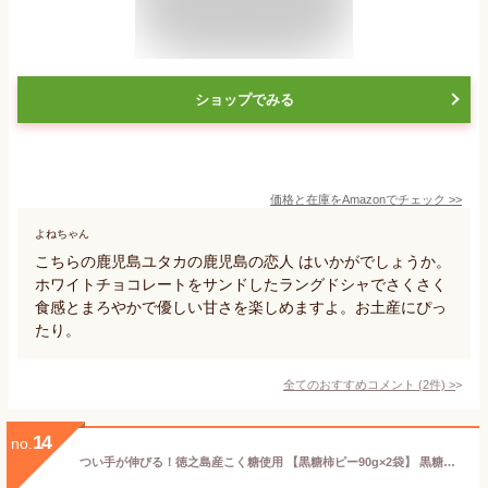
ショップでみる
価格と在庫を
Amazon
でチェック
>>
よねちゃん
こちらの鹿児島ユタカの鹿児島の恋人 はいかがでしょうか。
ホワイトチョコレートをサンドしたラングドシャでさくさく
食感とまろやかで優しい甘さを楽しめますよ。お土産にぴっ
たり。
全てのおすすめコメント
(
2
件)
>
14
no.
つい手が伸びる！徳之島産こく糖使用 【黒糖柿ピー90g×2袋】 黒糖豆ブレンド 食べやすい おやつ・おつまみ・お茶うけに♪ 便利なチャック付き♪ お土産 贈答※こちらは常温発送商品です。