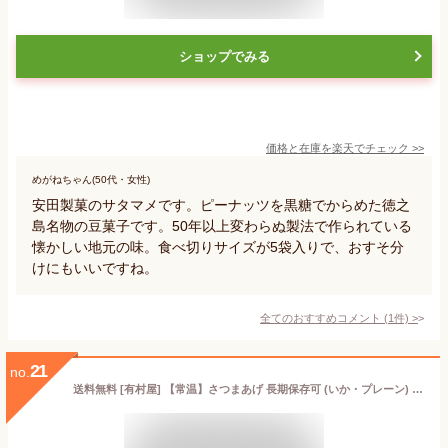
ショップでみる
価格と在庫を
楽天
でチェック
>>
めがねちゃん(50代・女性)
安田製菓のサタマメです。ピーナッツを黒糖でからめた徳之
島名物の豆菓子です。50年以上変わらぬ製法で作られている
懐かしい地元の味。食べ切りサイズが5袋入りで、おすそ分
けにもいいですね。
全てのおすすめコメント
(
1
件)
>
21
no.
送料無料 [有村屋] 【常温】さつまあげ 長期保存可 (いか・プレーン) /おつまみ /花見/鹿児島名物/さつま揚げ/てんぷら/天ぷら/家庭用/お土産/ヘルシーフード/低カロリー/低脂肪