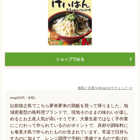
ショップでみる
価格と在庫を
Amazon
でチェック
>>
mugi(20代・女性)
以前徳之島でこちら夢来夢来の鶏飯を買って帰りました。地
域密着型の島料理ブランドで、現地そのままの味わいが楽し
めるとお土産人気が高いそうです。大量生産ではなく手作業
にこだわって作られているのがポイントで、具材や調味料に
も奄美大島で作られたものが含まれています。常温で日持ち
するのに加えて、レンジ調理で手軽に準備できるので喜ばれ