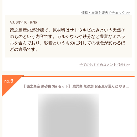
価格と在庫を
楽天
でチェック
>>
なしお(50代・男性)
徳之島産の黒砂糖で、原材料はサトウキビのみという天然そ
のものという内容です。カルシウムや鉄分など豊富なミネラ
ルを含んでおり、砂糖というものに対しての概念が変わるほ
どの逸品です。
全てのおすすめコメント
(
1
件)
>
9
no.
【 徳之島産 黒砂糖 3個 セット】 鹿児島 無添加 お茶屋が選んだ やさしい甘さ お茶うけ 料理 黒糖 お徳用 サトウキビ ビタミン ミネラル スイーツ おかし お菓子 調味料 砂糖 家庭用 メール便 送料無料 送料込 飴 景品 あいさつ 贈答用 お土産 業務用 おいしい 美味しい