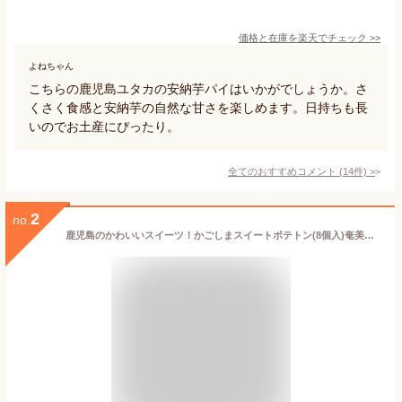
価格と在庫を
楽天
でチェック
>>
よねちゃん
こちらの鹿児島ユタカの安納芋パイはいかがでしょうか。さ
くさく食感と安納芋の自然な甘さを楽しめます。日持ちも長
いのでお土産にぴったり。
全てのおすすめコメント
(
14
件)
>
2
no.
鹿児島のかわいいスイーツ！かごしまスイートポテトン(8個入)奄美の里 土産 ギフト 西郷どん ご当地スイーツ 菓子 お取り寄せ スイートポテト さつま芋 お取り寄せ 御礼 お祝い お菓子 焼き菓子 手土産 ポイント消化 個包装 プレゼント 父の日 お中元 景品_お菓子