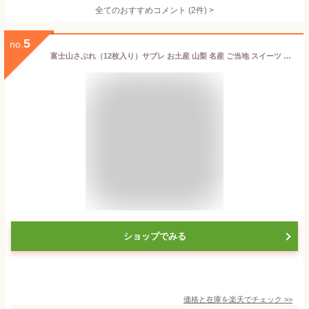
全てのおすすめコメント
(
2
件)
>
5
no.
富士山さぶれ（12枚入り）サブレ お土産 山梨 名産 ご当地 スイーツ 洋菓子 お菓子 鐘山苑 お礼 お返し 富士山 贈答
ショップでみる
価格と在庫を
楽天
でチェック
>>