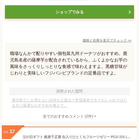
ショップでみる
価格と在庫を
楽天
でチェック
>>
職場なんかで配りやすい個包装九州ドーナツがおすすめ。鹿
児島名産の薩摩芋が配合されているから、ふくよかなお芋の
風味をさっくりしっとりな食感で味わえますよ。黒糖甘味が
じわりと美味しいフジバンビブランドの定番品ですよ。
回答された質問
鹿児島でしか買えない日持ち土産は？常温保管できておしゃれでばら
まきに最適なおすすめを教えて。
全てのおすすめコメント
(
2
件)
>
17
no.
父の日ギフト 銀座千疋屋 缶入りひとくちフルーツゼリー PGS-315 (送料込価格) (-PGS-315-) (t0) | ギフト 送料無料 内祝い お祝い お返し ギフト お礼 ご挨拶 出産内祝い 結婚 快気祝い お供え 香典返し 人気 おすすめ 進物 手土産 個包装 菓子折り