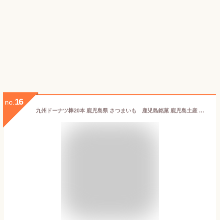
16
no.
九州ドーナツ棒20本 鹿児島県 さつまいも 鹿児島銘菓 鹿児島土産 鹿児島物産 お歳暮 ギフト ドーナツ お菓子 個包装 スイーツ ギフト 業務用 お取り寄せ 黒糖 おやつ 詰め合わせ おかし 食べ物 お歳暮 プレゼント お取り寄せスイーツ