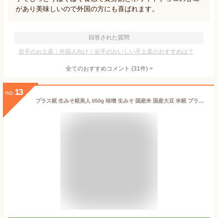
があり美味しいので外国の方にも喜ばれます。
回答された質問
岩手のお土産｜外国人向け！岩手のおいしい手土産のおすすめは？
全てのおすすめコメント
(
31
件)
>
13
no.
プラス糀 生みそ糀美人 650g 味噌 生みそ 国産米 国産大豆 米糀 プラス糀 無添加 マルコメ 上品 調味料 プラス糀 なめらか 熟甘