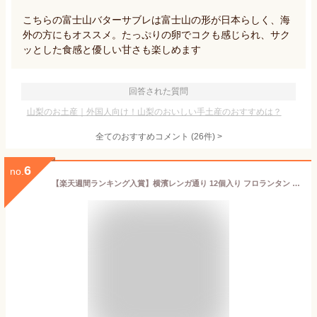
こちらの富士山バターサブレは富士山の形が日本らしく、海
外の方にもオススメ。たっぷりの卵でコクも感じられ、サク
ッとした食感と優しい甘さも楽しめます
回答された質問
山梨のお土産｜外国人向け！山梨のおいしい手土産のおすすめは？
全てのおすすめコメント
(
26
件)
>
6
no.
【楽天週間ランキング入賞】横濱レンガ通り 12個入り フロランタン ウィッシュボン【横浜 お土産】｜お菓子 横浜 土産 アーモンドクッキー 洋菓子 神奈川 お土産 おみやげ 手土産 お菓子 帰省土産 お取り寄せ 贈り物 ギフト お取り寄せグルメ