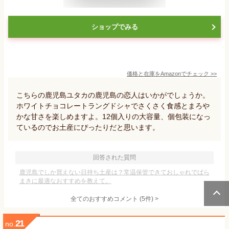
ショップでみる
価格と在庫を
Amazon
でチェック
>>
こちらの鹿児島ユタカの鹿児島の恋人はいかがでしょうか。
ホワイトチョコレートラングドシャでさくさく食感とまろや
かな甘さを楽しめますよ。12個入りの大容量、個包装になっ
ているのでお土産にぴったりだと思います。
回答された質問
鹿児島でしか買えない日持ち土産は？常温保管できておしゃれでばら
まきに最適なおすすめを教えて。
全てのおすすめコメント
(
5
件)
>
21
no.