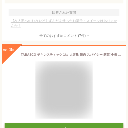
回答された質問
【友人宅へのおみやげ】ずんだを使ったお菓子・スイーツはありませ
んか？
全てのおすすめコメント
(
7
件)
>
15
no.
TABASCO チキンスティック 1kg 大容量 鶏肉 スパイシー 惣菜 冷凍 食品 栄養成分 調理方法 調理器具 保存方法 値段 簡単 人気 オススメ 食事 おやつ アレンジ クックパッド 味付け おつまみ 賞味期限 日持ち 副菜 販売場所 カロリー ちょい足し 美味しい 【Costco コストコ】