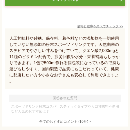
価格と在庫を
楽天
でチェック
>>
人工甘味料や砂糖、保存料、着色料などの添加物を一切使用
していない無添加の粉末スポーツドリンクです。天然由来の
ステビアでやさしい甘みをつけていて、クエン酸2,000mgと
11種のビタミン配合で、疲労回復や水分・栄養補給もしっか
りできます。1包で500ml作れる個包装になっているので持ち
運びもしやすく、国内製造で品質にもこだわっていて、健康
に配慮したい方や小さなお子さんも安心して利用できますよ
。
回答された質問
スポーツドリンク粉末コスパ｜スティックタイプや人口甘味料不使用
など人気のおすすめは？
全てのおすすめコメント
(
10
件)
>