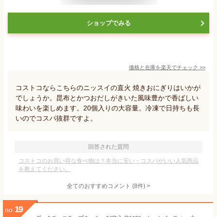
ショップでみる
価格と在庫を
楽天
でチェック
>>
コストコならこちらのニッスイの直火 焼きおにぎりはいかが
でしょうか。昆布とかつおだしがきいた風味豊かで香ばしい
味わいを楽しめます。20個入りの大容量。冷凍で日持ちも長
いのでコスパ抜群ですよ。
回答された質問
コストコのお買い得な食べ物は？本当に安い・コスパがいい人気商品
を教えてください。
全てのおすすめコメント
(
8
件)
>
19
no.