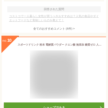
回答された質問
コストコで一人暮らし女性が買うべきおすすめは？人気の食品やダイ
エットフードなど美味しいものを教えて！
全てのおすすめコメント
(
4
件)
>
10
no.
スポーツドリンク 粉末 電解質パウダー クエン酸 無添加 糖質ゼロ 人工甘味料不使用 20包 ビタミン アクティブブル 個包装 500ml 水筒 スポーツ飲料 熱中症対策 運動 部活 送料無料
ショップでみる