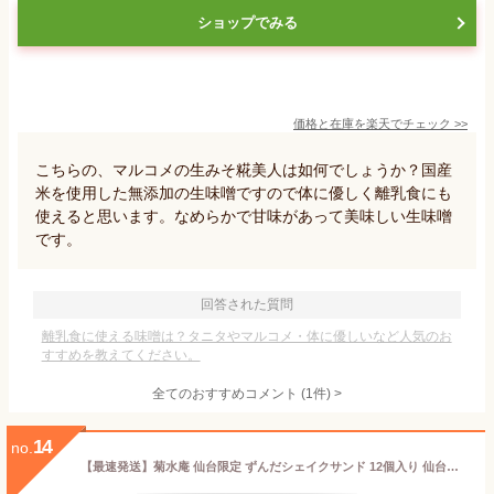
ショップでみる
価格と在庫を
楽天
でチェック
>>
こちらの、マルコメの生みそ糀美人は如何でしょうか？国産
米を使用した無添加の生味噌ですので体に優しく離乳食にも
使えると思います。なめらかで甘味があって美味しい生味噌
です。
回答された質問
離乳食に使える味噌は？タニタやマルコメ・体に優しいなど人気のお
すすめを教えてください。
全てのおすすめコメント
(
1
件)
>
14
no.
【最速発送】菊水庵 仙台限定 ずんだシェイクサンド 12個入り 仙台お土産