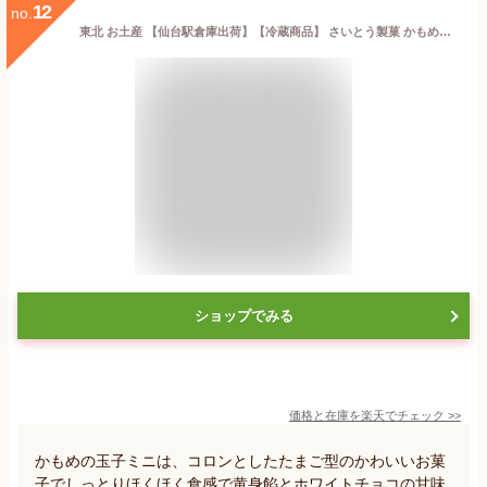
12
no.
東北 お土産 【仙台駅倉庫出荷】【冷蔵商品】 さいとう製菓 かもめの玉子ミニ 12個入 東北 お土産 みやげ 東北みやげ 岩手 銘菓 お菓子 和菓子 スイーツ グルメ お中元 御中元 お歳暮 御歳暮 内祝い お取り寄せ ギフト プレゼント のし可
ショップでみる
価格と在庫を
楽天
でチェック
>>
かもめの玉子ミニは、コロンとしたたまご型のかわいいお菓
子でしっとりほくほく食感で黄身餡とホワイトチョコの甘味