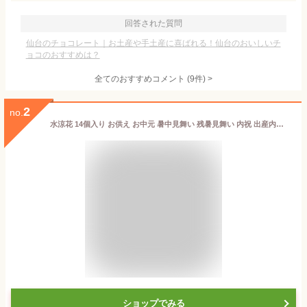
回答された質問
仙台のチョコレート｜お土産や手土産に喜ばれる！仙台のおいしいチ
ョコのおすすめは？
全てのおすすめコメント
(
9
件)
>
2
no.
水涼花 14個入り お供え お中元 暑中見舞い 残暑見舞い 内祝 出産内祝い 贈答品 ゼリー 個包装 お菓子 和菓子 ギフト スイーツ 手土産 常温 日持ち ゼリー詰め合わせ フルーツゼリー お祝い お礼 お見舞い 快気祝い 御仏前 お供え物 梅 温州みかん 甘夏 白桃 洋菓子
ショップでみる