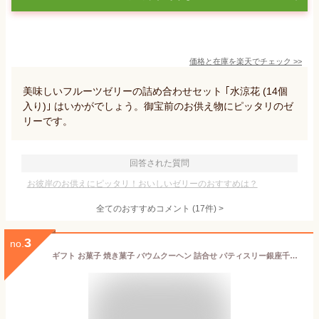
価格と在庫を
楽天
でチェック
>>
美味しいフルーツゼリーの詰め合わせセット ｢水涼花 (14個
入り)｣ はいかがでしょう。御宝前のお供え物にピッタリのゼ
リーです。
回答された質問
お彼岸のお供えにピッタリ！おいしいゼリーのおすすめは？
全てのおすすめコメント
(
17
件)
>
3
no.
ギフト お菓子 焼き菓子 バウムクーヘン 詰合せ パティスリー銀座千疋屋 銀座フルーツクーヘンB(16個入)