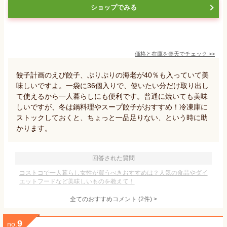
ショップでみる
価格と在庫を
楽天
でチェック
>>
餃子計画のえび餃子、ぷりぷりの海老が40％も入っていて美
味しいですよ。一袋に36個入りで、使いたい分だけ取り出し
て使えるから一人暮らしにも便利です。普通に焼いても美味
しいですが、冬は鍋料理やスープ餃子がおすすめ！冷凍庫に
ストックしておくと、ちょっと一品足りない、という時に助
かります。
回答された質問
コストコで一人暮らし女性が買うべきおすすめは？人気の食品やダイ
エットフードなど美味しいものを教えて！
全てのおすすめコメント
(
2
件)
>
9
no.