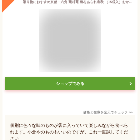
贈り物におすすめ京都・六角 蕪村菴 蕪村あられ春秋 （15袋入）おかき 個包装 せんべい OKAKI 出産祝・誕生日・入園・御祝・ギフト・お返し【smtb-td】【母の日 父の日】【RCP】【楽ギフ_包装】【楽ギフ_のし】【楽ギフ_メッセ入力】蕪村庵
ショップでみる
価格と在庫を
楽天
でチェック
>>
個別に色々な味のものが袋に入っていて楽しみながら食べら
れます。小倉やのものもいいのですが、これ一度試してくだ
さい