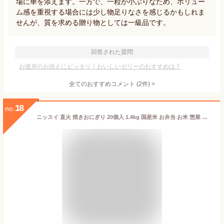
場に華を添えます。一方で、一粒が小ぶりなため、ボリュー
ム感を重視する場合には少し物足りなさを感じるかもしれま
せんが、質を求める贈り物としては一級品です。
回答された質問
お彼岸のお供えにピッタリ！おいしいゼリーのおすすめは？
全てのおすすめコメント
(
2
件)
>
18
no.
ニッスイ 直火 焼きおにぎり 20個入 1.4kg 国産米 お弁当 お米 惣菜 食品 冷凍 賞味期限 ブランド メーカー 朝食 ランチ 簡単 解凍 冷凍食品 醤油 解凍方法 カロリー cal お茶漬け アレンジ 美味しい 香ばしい 香り コク 賞味期限 冷凍焼きおにぎり【Costco コストコ】