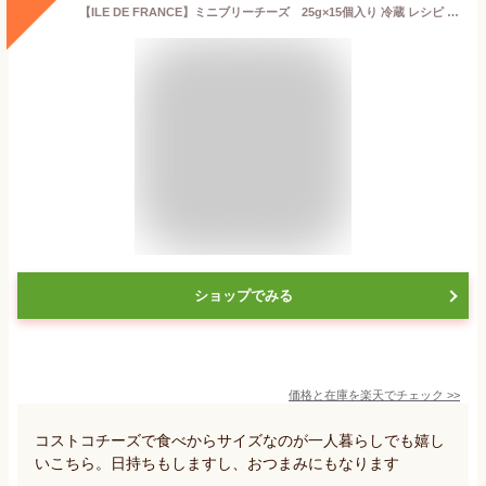
【ILE DE FRANCE】ミニブリーチーズ 25g×15個入り 冷蔵 レシピ ワイン 調理法 味 美容 栄養成分 バゲット ベーグル ダイエット 原材料 保存法 盛りつけ 美味しい 原産国 おつまみ 人気 そのまま食べる アレンジ カロリー トースター レンジ 【Costco コストコ】
ショップでみる
価格と在庫を
楽天
でチェック
>>
コストコチーズで食べからサイズなのが一人暮らしでも嬉し
いこちら。日持ちもしますし、おつまみにもなります