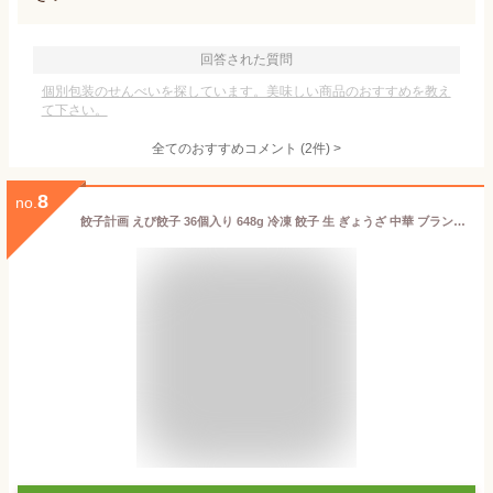
回答された質問
個別包装のせんべいを探しています。美味しい商品のおすすめを教え
て下さい。
全てのおすすめコメント
(
2
件)
>
8
no.
餃子計画 えび餃子 36個入り 648g 冷凍 餃子 生 ぎょうざ 中華 ブランド メーカー オリジナル 具材 素材 焼き餃子 水餃子 種類 大容量 パッケージ 保存 具沢山 冷凍保存 解凍 商品 海老 たけのこ スープ エビワンタン アレンジ 【 Costco コストコ】