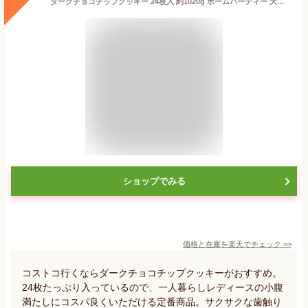
ダークチョコチップクッキー 24枚入 約1020g ホームパーティー 大容量 お菓子 おやつ スイーツ デザート ダークチョコレート シェア おすそ分け ストック フレーバー カークランド アメリカンサイズ ソフト ティータイム 差し入れ ベーカリー 食品【Costco コストコ】
ショップでみる
価格と在庫を
楽天
でチェック
>>
コストコ行くならダークチョコチップクッキーがおすすめ。
24枚たっぷり入っているので、一人暮らしレディースの小腹
満たしにコスパ良くいただける定番商品。サクサクな歯触り