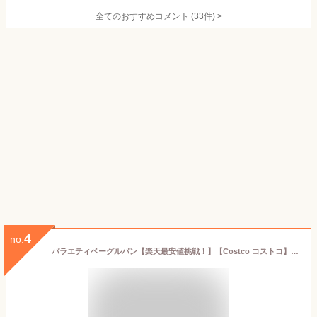
全てのおすすめコメント
(
33
件)
>
4
no.
バラエティベーグルパン【楽天最安値挑戦！】【Costco コストコ】(8個入り×2袋) 人気のコストコ商品【COSTCOベーカリーK】【コストコ通販】958＃8【選択】