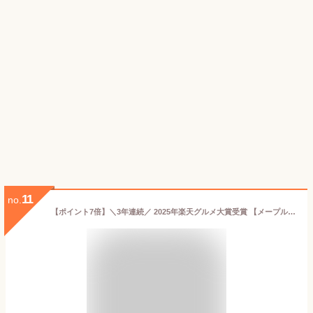
11
no.
【ポイント7倍】＼3年連続／ 2025年楽天グルメ大賞受賞 【メープルバタークッキー9枚入】ザ・メープルマニア お菓子 ギフト 詰め合わせ 個包装 クッキー ラングドシャ 焼き菓子 洋菓子 プレゼント 内祝 お返し お祝 退職 お中元 御中元 夏ギフト 暑中見舞い