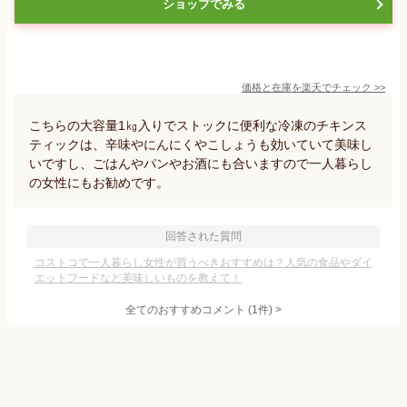
ショップでみる
価格と在庫を
楽天
でチェック
>>
こちらの大容量1㎏入りでストックに便利な冷凍のチキンス
ティックは、辛味やにんにくやこしょうも効いていて美味し
いですし、ごはんやパンやお酒にも合いますので一人暮らし
の女性にもお勧めです。
回答された質問
コストコで一人暮らし女性が買うべきおすすめは？人気の食品やダイ
エットフードなど美味しいものを教えて！
全てのおすすめコメント
(
1
件)
>