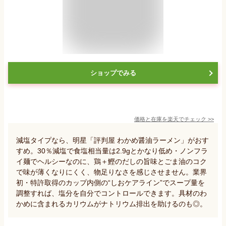
ショップでみる
価格と在庫を
楽天
でチェック
>>
減塩タイプなら、明星「評判屋 わかめ醤油ラーメン」がおす
すめ。30％減塩で食塩相当量は2.9gとかなり低め・ノンフラ
イ麺でヘルシーなのに、鶏＋鰹のだしの旨味とごま油のコク
で味が薄くなりにくく、物足りなさを感じさせません。業界
初・特許取得のカップ内側の“しおケアライン”でスープ量を
調整すれば、塩分を自分でコントロールできます。具材のわ
かめに含まれるカリウムがナトリウム排出を助けるのも◎。