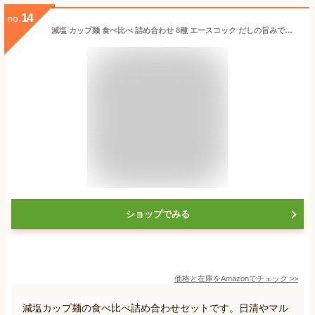
14
no.
減塩 カップ麺 食べ比べ 詰め合わせ 8種 エースコック だしの旨みで減塩 3種 (小海老天 鶏炊きうどん 中華) + 日清 高たんぱく&低糖質さらに塩分控えめ 3種 + マルちゃん うまいつゆ 塩分オフ 2種 (天ぷら きつねうどん) + スティックどくだみ茶1本
ショップでみる
価格と在庫を
Amazon
でチェック
>>
減塩カップ麺の食べ比べ詰め合わせセットです。日清やマル