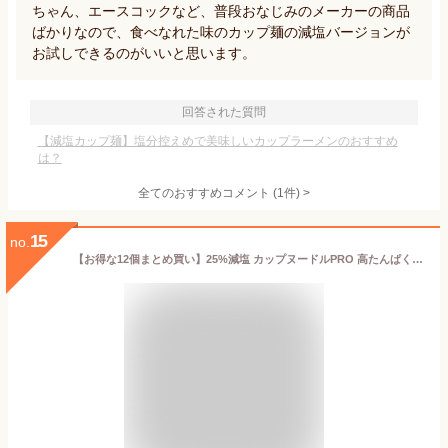
ちゃん、エースコックなど、普段おなじみのメーカーの商品
ばかりなので、食べなれた味のカップ麺の減塩バージョンが
お試しできるのがいいと思います。
回答された質問
【減塩カップ麺】塩分控えめで美味しいカップラーメンのおすすめ
は？
全てのおすすめコメント
(
1
件)
>
15
no.
【お得な12個まとめ買い】25%減塩 カップヌードルPRO 高たんぱく&低糖質さらに塩分控えめ シーフード 12個セット｜減塩 減塩食品 塩分カット 食品 カップラーメン インスタントラーメン カップ麺 日清 ラーメン 健康 おいしい おすすめ ギフト プレゼント 母の日