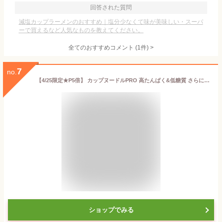
回答された質問
減塩カップラーメンのおすすめ｜塩分少なくて味が美味しい・スーパ
ーで買えるなど人気なものを教えてください。
全てのおすすめコメント
(
1
件)
>
7
no.
【4/25限定★P5倍】 カップヌードルPRO 高たんぱく&低糖質 さらに塩分控えめ1ケース(12個入） [ 日清食品 送料無料 カップ麺 非常食 まとめ買い カップラーメン ナイス プロ カップラーメンプロ nissin 仕送り ]
ショップでみる