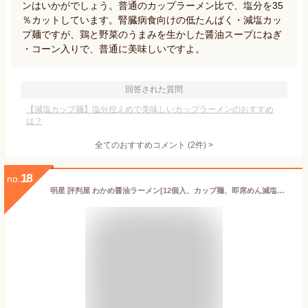
ンはいかがでしょう。普通のカップラーメン比で、塩分を35
％カットしています。腎臓病食向けの低たんぱく・減塩カッ
プ麺ですが、鶏と野菜のうまみを生かした醤油スープにねぎ
・コーン入りで、普通に美味しいですよ。
回答された質問
【減塩カップ麺】塩分控えめで美味しいカップラーメンのおすすめ
は？
全てのおすすめコメント
(
2
件)
>
18
no.
明星 評判屋 わかめ醤油ラーメン[12個入、カップ麺、即席めん減塩訴求ブランド売上№1※1、塩分30%カット※2、ノンフライ麺、ごま油香る鶏と鰹の旨みだし、65g]