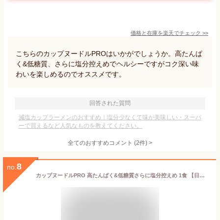
価格と在庫を
楽天
でチェック
>>
こちらのカップヌードルPROはいかがでしょうか。高たんぱ
く&低糖質、さらに塩分控えめでヘルシーですがコク深い味
わいを楽しめるのでオススメです。
回答された質問
減塩カップラーメンのおすすめ｜塩分少なくて味が美味しい・スーパ
ーで買えるなど人気なものを教えてください。
全てのおすすめコメント
(
2
件)
>
8
no.
カップヌードルPRO 高たんぱく&低糖質さらに塩分控えめ 1食 【日清食品公式】 カップラーメン インスタントラーメン ラーメン 糖質オフ プロテイン インスタント nissin