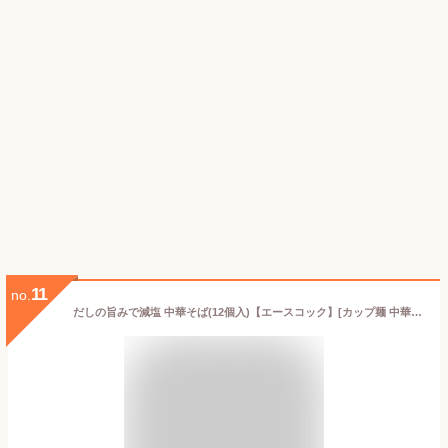
11
no.
だしの旨みで減塩 中華そば(12個入)【エースコック】[カップ麺 中華そば 機能性表示食品 GABA 減塩]