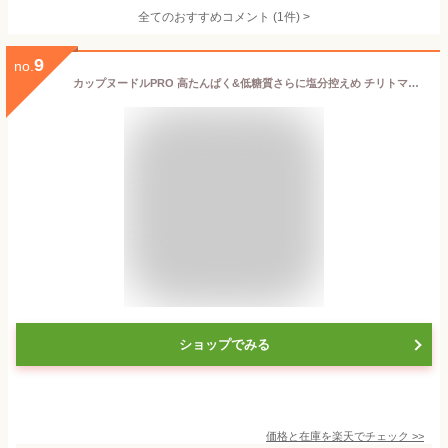
全てのおすすめコメント
(
1
件)
>
9
no.
カップヌードルPRO 高たんぱく&低糖質さらに塩分控えめ チリトマトヌードル 1食 【日清食品公式】 カップラーメン インスタントラーメン ラーメン 糖質オフ プロテイン nissin
ショップでみる
価格と在庫を
楽天
でチェック
>>