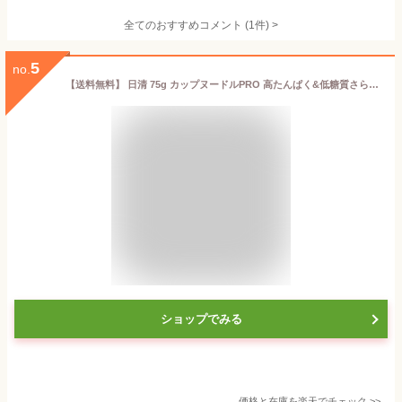
全てのおすすめコメント
(
1
件)
>
5
no.
【送料無料】 日清 75g カップヌードルPRO 高たんぱく&低糖質さらに塩分控えめ 12個入 プロ プロテイン たんぱく質 カップヌードルプロ カップ? カップラーメン ※北海道800円・東北400円の別途送料加算
ショップでみる
価格と在庫を
楽天
でチェック
>>