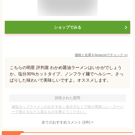
ショップでみる
価格と在庫を
Amazon
でチェック
>>
こちらの明星 評判屋 わかめ醤油ラーメンはいかがでしょう
か。塩分30%カットタイプ、ノンフライ麺でヘルシー。さっ
ぱりした味わいで美味しいですよ。オススメします。
回答された質問
減塩カップラーメンのおすすめ｜塩分少なくて味が美味しい・スーパ
ーで買えるなど人気なものを教えてください。
全てのおすすめコメント
(
3
件)
>