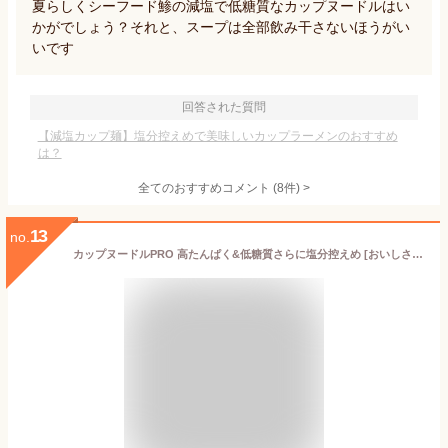
夏らしくシーフード鯵の減塩で低糖質なカップヌードルはい
かがでしょう？それと、スープは全部飲み干さないほうがい
いです
回答された質問
【減塩カップ麺】塩分控えめで美味しいカップラーメンのおすすめ
は？
全てのおすすめコメント
(
8
件)
>
13
no.
カップヌードルPRO 高たんぱく&低糖質さらに塩分控えめ [おいしさそのまま] 日清食品 カップ麺 食物繊維 1食あたり292kcal 75g×12個