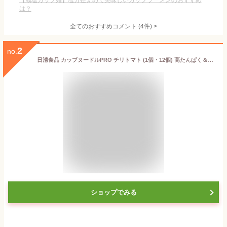
【減塩カップ麺】塩分控えめで美味しいカップラーメンのおすすめ
は？
全てのおすすめコメント
(
4
件)
>
2
no.
日清食品 カップヌードルPRO チリトマト (1個・12個) 高たんぱく＆低糖質 さらに塩分控えめ カップラーメン新 カップヌードルPRO チリトマトヌードルプロ 1個316kcal 高たんぱく 低糖質 塩分25%オフ NISSIN 食品 インスタント
ショップでみる