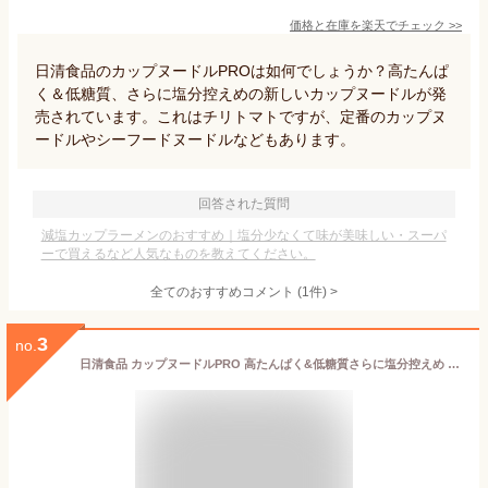
価格と在庫を
楽天
でチェック
>>
日清食品のカップヌードルPROは如何でしょうか？高たんぱ
く＆低糖質、さらに塩分控えめの新しいカップヌードルが発
売されています。これはチリトマトですが、定番のカップヌ
ードルやシーフードヌードルなどもあります。
回答された質問
減塩カップラーメンのおすすめ｜塩分少なくて味が美味しい・スーパ
ーで買えるなど人気なものを教えてください。
全てのおすすめコメント
(
1
件)
>
3
no.
日清食品 カップヌードルPRO 高たんぱく&低糖質さらに塩分控えめ チリトマトヌードル 80g×12個入｜ 送料無料 インスタント カップラーメン チリ 塩分控えめ