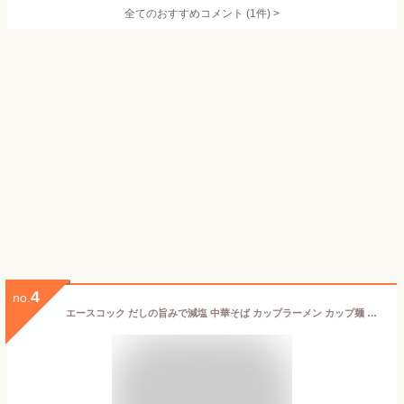
全てのおすすめコメント
(
1
件)
>
4
no.
エースコック だしの旨みで減塩 中華そば カップラーメン カップ麺 ラーメン インスタント レトルト 食品