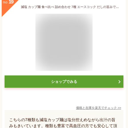
19
no.
減塩 カップ麺 食べ比べ 詰め合わせ 7種 エースコック だしの旨みで減塩 3種 (小海老天そば 鶏炊きうどん 中華そば) + 日清 塩分控えめPRO 2種 + マルちゃん うまいつゆ 塩分オフ 2種 (天ぷらそば きつねうどん)
ショップでみる
価格と在庫を
楽天
でチェック
>>
こちらの7種類も減塩カップ麺は塩分控えめながら出汁の旨
みもきいています。種類も豊富で高血圧の方でも安心して頂