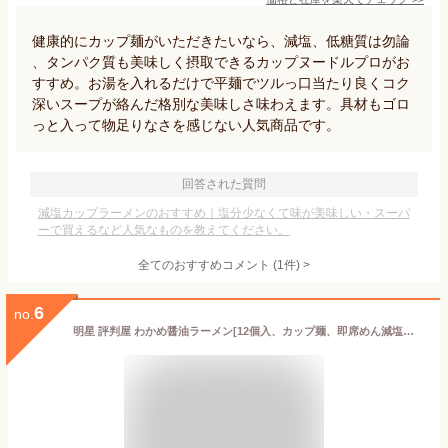
健康的にカップ麺がいただきたいなら、減塩、低糖質は勿論
、タンパク質も美味しく摂取できるカップヌードルプロがお
すすめ。お湯を入れるだけで平麺でツルっ口当たり良くコク
深いスープが絡んだ格別な美味しさ味わえます。具材もゴロ
っと入って物足りなさを感じない人気商品です。
回答された質問
減塩カップラーメンのおすすめ｜塩分少なくて味が美味しい・スーパ
ーで買えるなど人気なものを教えてください。
全てのおすすめコメント
(
1
件)
>
6
no.
明星 評判屋 わかめ醤油ラーメン[12個入、カップ麺、即席めん減塩訴求ブランド売上No.11、塩分30%カット2、ノンフライ麺、ごま油香る鶏と鰹の旨みだし、65g]