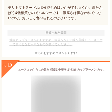
チリトマトヌードル塩分控えめはいかがでしょうか。高たん
ぱく&低糖質なのでヘルシーです。濃厚さは損なわれていな
いので、おいしく食べられるのがよいです。
回答された質問
減塩カップラーメンのおすすめ｜塩分少なくて味が美味しい・スーパ
ーで買えるなど人気なものを教えてください。
全てのおすすめコメント
(
1
件)
>
10
no.
エースコック だしの旨みで減塩 中華そば×12食 カップラーメン カップ麺 ラーメン インスタント レトルト 食品