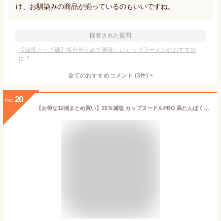
け、お馴染みの商品が揃っているのもいいですね。
回答された質問
【減塩カップ麺】塩分控えめで美味しいカップラーメンのおすすめ
は？
全てのおすすめコメント
(
3
件)
>
20
no.
【お得な12個まとめ買い】25％減塩 カップヌードルPRO 高たんぱく&低糖質さらに塩分控えめ | 減塩 減塩食品 塩分カット 食品 カップラーメン インスタントラーメン カップ麺 日清 ラーメン 健康 おいしい おすすめ ギフト プレゼント お中元 お中元ギフト お中元プレゼント