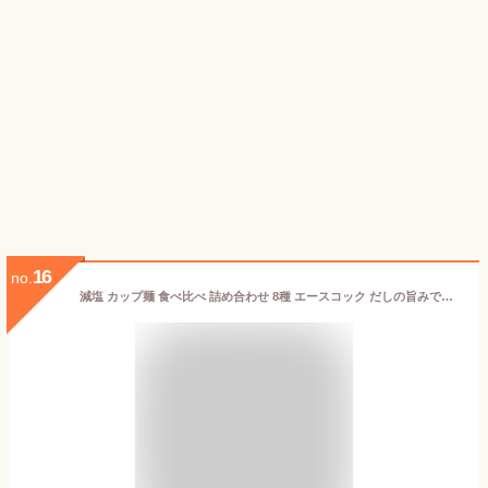
16
no.
減塩 カップ麺 食べ比べ 詰め合わせ 8種 エースコック だしの旨みで減塩 3種 ( 小海老天 鶏炊きうどん 中華 ) + 日清 高たんぱく&低糖質さらに塩分控えめ 3種 + マルちゃん うまいつゆ 塩分オフ 2種 ( 天ぷら きつねうどん )