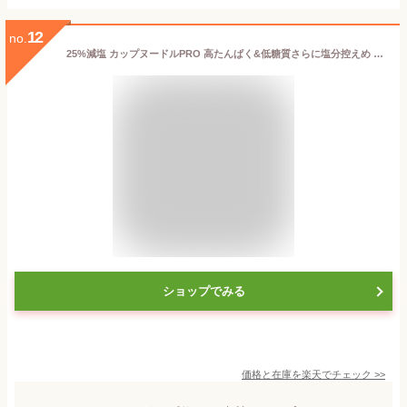
12
no.
25%減塩 カップヌードルPRO 高たんぱく&低糖質さらに塩分控えめ シーフード｜減塩 減塩食品 塩分カット 食品 カップラーメン インスタントラーメン カップ麺 日清 ラーメン 健康 おいしい おすすめ ギフト プレゼント 母の日 母の日ギフト 母の日プレゼント 低塩
ショップでみる
価格と在庫を
楽天
でチェック
>>