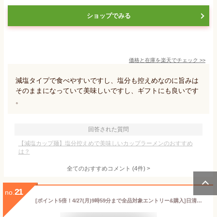
ショップでみる
価格と在庫を
楽天
でチェック
>>
減塩タイプで食べやすいですし、塩分も控えめなのに旨みは
そのままになっていて美味しいですし、ギフトにも良いです
。
回答された質問
【減塩カップ麺】塩分控えめで美味しいカップラーメンのおすすめ
は？
全てのおすすめコメント
(
4
件)
>
21
no.
[ポイント5倍！4/27(月)9時59分まで全品対象エントリー&購入]日清食品 カップヌードルPRO 高たんぱく&低糖質さらに塩分控えめ チリトマトヌードル 80g×12個入｜ 送料無料 インスタント カップラーメン チリ 塩分控えめ