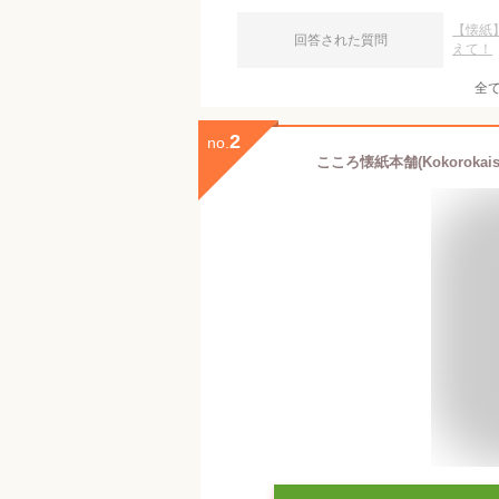
【懐紙
回答された質問
えて！
全
2
no.
こころ懐紙本舗(Kokorokais