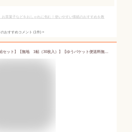
】お茶菓子などをおしゃれに包む！使いやすい懐紙のおすすめを教
てのおすすめコメント
(
1
件)
>
茶道具・懐紙【利休懐紙（女性用）10帖セット】【無地 1帖（30枚入）】【ゆうパケット便送料無料】