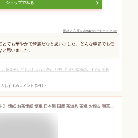
ショップでみる
価格と在庫を
Amazon
でチェック
>>
てとても華やかで綺麗だなと思いました。どんな季節でも使
なと思いました。
】お茶菓子などをおしゃれに包む！使いやすい懐紙のおすすめを教
てのおすすめコメント
(
1
件)
>
【 選べる 5セット 季節の懐紙 送料無料 】 懐紙 お茶懐紙 懐敷 日本製 国産 茶道具 茶道 お稽古 和菓子 お茶菓子 お茶請け おもてなし モダン かわいい 美濃和紙