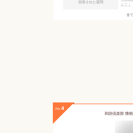
回答された質問
えて！
全
4
no.
和詩倶楽部 懐柄紙