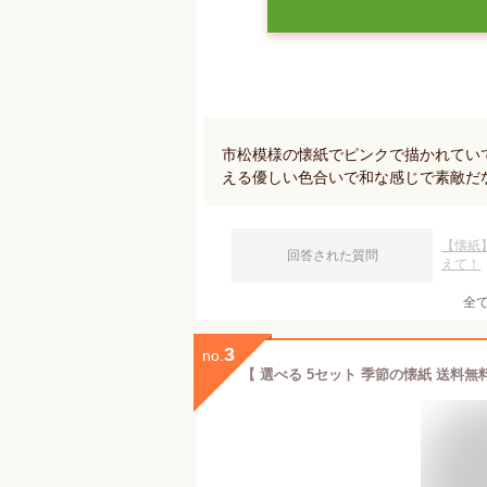
市松模様の懐紙でピンクで描かれてい
える優しい色合いで和な感じで素敵だ
【懐紙
回答された質問
えて！
全
3
no.