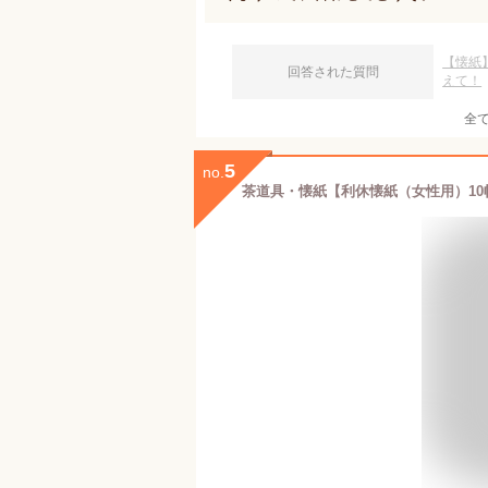
【懐紙
回答された質問
えて！
全
5
no.