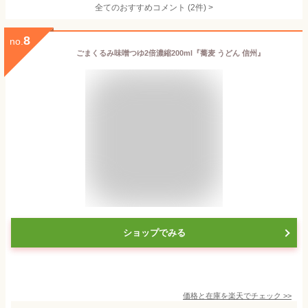
全てのおすすめコメント
(
2
件)
>
8
no.
ごまくるみ味噌つゆ2倍濃縮200ml『蕎麦 うどん 信州』
ショップでみる
価格と在庫を
楽天
でチェック
>>