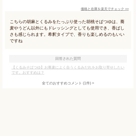
価格と在庫を
楽天
でチェック
>>
こちらの胡麻とくるみをたっぷり使った胡桃そばつゆは、蕎
麦やうどん以外にもドレッシングとしても使用でき、香ばし
さも感じられます。希釈タイプで、香りも楽しめるのもいい
ですね
回答された質問
【くるみそばつゆ】お蕎麦によく合うくるみだれをお取り寄せしたい
です。おすすめは？
全てのおすすめコメント
(
1
件)
>