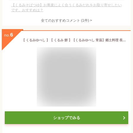
【くるみそばつゆ】お蕎麦によく合うくるみだれをお取り寄せしたい
です。おすすめは？
全てのおすすめコメント
(
1
件)
>
6
no.
【 くるみゆべし 】【 くるみ 餅 】【くるみゆべし 常温】郷土料理 長野みやげ 信州みやげ 伝統菓子 和菓子 10個入り 袋 個包装 長野 信州 【くるみゆべし 信州】 クルミゆべし ※冷蔵 不可
ショップでみる