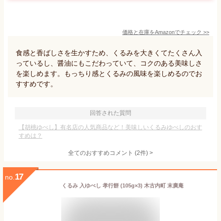
価格と在庫を
Amazon
でチェック
>>
食感と香ばしさを生かすため、くるみを大きくてたくさん入
っているし、醤油にもこだわっていて、コクのある美味しさ
を楽しめます。もっちり感とくるみの風味を楽しめるのでお
すすめです。
回答された質問
【胡桃ゆべし】有名店の人気商品など！美味しいくるみゆべしのおす
すめは？
全てのおすすめコメント
(
2
件)
>
17
no.
くるみ 入ゆべし 孝行餅 (105g×3) 木古内町 末廣庵