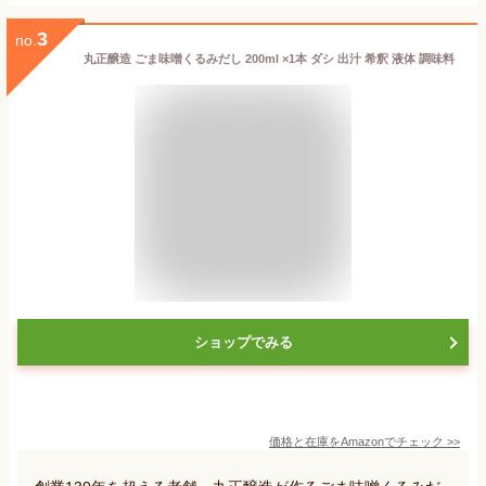
3
no.
丸正醸造 ごま味噌くるみだし 200ml ×1本 ダシ 出汁 希釈 液体 調味料
ショップでみる
価格と在庫を
Amazon
でチェック
>>