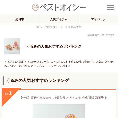
受付中
人気アイテム
マイページ
本ページはプロモーションを含みます
最終更新日：2026/07/22
くるみの人気おすすめランキング
くるみの人気おすすめランキング。みんなのおすすめ182件の中から、人気のアイテ
ムを紹介。気になるアイテムをチェックしてみよう！
くるみの人気おすすめランキング
1
no.
【公式】家伝くるみゆべし 5個入袋 ／ かんのや 公式 通販 和菓子 わがし お菓子 おかし 柚餅子 ゆべし 胡桃 くるみ 餅 もち 伝統 老舗 定番 手土産 お土産 おみやげ 人気 高級 ギフト 贈答 贈り物 東北 みちのく 福島 ふくしま