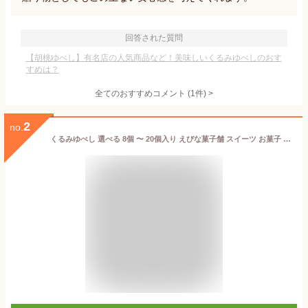
回答された質問
【胡桃ゆべし】有名店の人気商品など！美味しいくるみゆべしのおす
すめは？
全てのおすすめコメント
(
1
件)
>
2
no.
くるみゆべし 選べる 8個 〜 20個入り えびな菓子舗 スイーツ お菓子 和菓子 ゆべし クルミ 胡桃 餅 味噌 白鷹町 山形県 生産者直送 お取り寄せ ギフト プレゼント 贈り物 送料無料 お歳暮