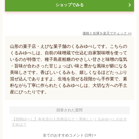
ショップでみる
価格と在庫を
楽天
でチェック
>>
山形の菓子店・えびな菓子舗のくるみゆべしです。こちらの
くるみゆべしは、自前の味噌蔵で仕込む自家製味噌を使って
いるのが特徴で、種子島産粗糖のやさしい甘さと味噌の塩気
・旨味が合わさった甘じょっぱい味と豊かな風味が癖になる
美味しさです。香ばしいくるみも、嬉しくなるほどたっぷり
混ぜ込んでありますよ。生地を混ぜる段階から手作業で、素
朴ながら丁寧に作られたくるみゆべしは、大切な方への手土
産にぴったりです。
回答された質問
【胡桃ゆべし】有名店の人気商品など！美味しいくるみゆべしのおす
すめは？
全てのおすすめコメント
(
1
件)
>