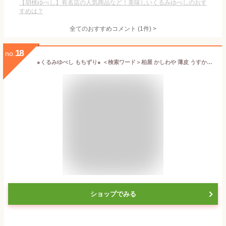
【胡桃ゆべし】有名店の人気商品など！美味しいくるみゆべしのおす
すめは？
全てのおすすめコメント
(
1
件)
>
18
no.
●くるみゆべし もちずり● ＜検索ワード＞柏屋 かしわや 薄皮 うすかわ 福島 ふくしま 郡山 こおりやま 土産 みやげ 餅 もちもち もっちり 柚餅子 ゆべし 胡桃 くるみ ギフト プレゼント 贈り物 醤油 しょうゆ 甘じょっぱい 個包装 日持ち おやつ お茶菓子 供え物 御供
ショップでみる