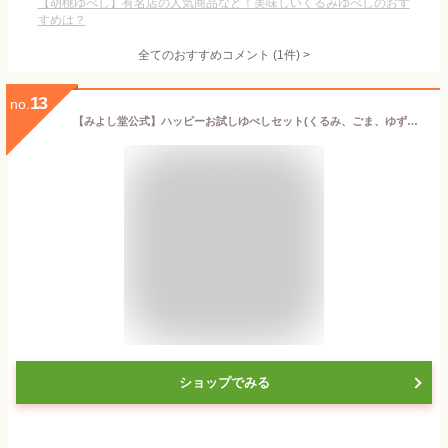
【胡桃ゆべし】有名店の人気商品など！美味しいくるみゆべしのおす
すめは？
全てのおすすめコメント
(
1
件)
>
13
no.
【みよし堂公式】ハッピーお試しゆべしセット(くるみ、ごま、ゆずゆべし3個入×各1袋)和菓子 東北菓子 銘菓 郷土菓子 もち菓子
ショップでみる