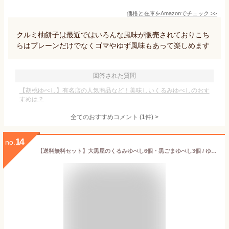
価格と在庫を
Amazon
でチェック
>>
クルミ柚餅子は最近ではいろんな風味が販売されておりこち
らはプレーンだけでなくゴマやゆず風味もあって楽しめます
回答された質問
【胡桃ゆべし】有名店の人気商品など！美味しいくるみゆべしのおす
すめは？
全てのおすすめコメント
(
1
件)
>
14
no.
【送料無料セット】大黒屋のくるみゆべし6個・黒ごまゆべし3個 / ゆべし 伝承本造り 郡山名物 お試しセット 母の日 父の日 おすすめ 菓子 和菓子 お菓子 スイーツ 高級老舗 人気 お祝い ふくしま お土産 お供え 御礼 ご挨拶 お買い物マラソン お買い回り ポイント消化 福島