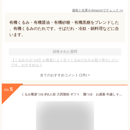
価格と在庫を
Amazon
でチェック
>>
有機くるみ・有機醤油・有機砂糖・有機黒糖をブレンドした
、有機くるみのたれです。そばだれ・冷奴・鍋料理などに合
います。
回答された質問
【くるみそばつゆ】お蕎麦によく合うくるみだれをお取り寄せしたい
です。おすすめは？
全てのおすすめコメント
(
1
件)
>
5
no.
くるみ蕎麦つゆ 約6人前 大西製粉 ギフト 麺つゆ お歳暮 年越しそば 敬老の日 お祝い 御礼 志 御供 手土産 母の日 父の日 ギフト 個包装