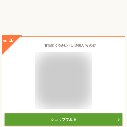
16
no.
甘仙堂 くるみゆべし 15個入 [その他]
ショップでみる