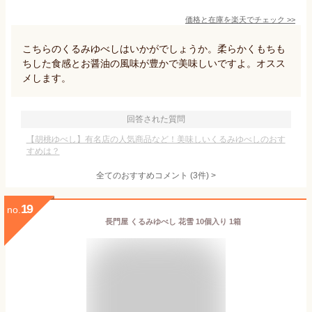
価格と在庫を
楽天
でチェック
>>
こちらのくるみゆべしはいかがでしょうか。柔らかくもちも
ちした食感とお醤油の風味が豊かで美味しいですよ。オスス
メします。
回答された質問
【胡桃ゆべし】有名店の人気商品など！美味しいくるみゆべしのおす
すめは？
全てのおすすめコメント
(
3
件)
>
19
no.
長門屋 くるみゆべし 花雪 10個入り 1箱