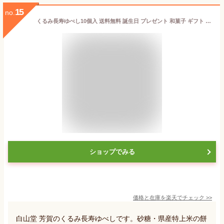
15
no.
くるみ長寿ゆべし10個入 送料無料 誕生日 プレゼント 和菓子 ギフト 贈答 進物 手土産 お中元 お歳暮 御年賀 御年始 山形 郷土菓子 両親
ショップでみる
価格と在庫を
楽天
でチェック
>>
白山堂 芳賀のくるみ長寿ゆべしです。砂糖・県産特上米の餅