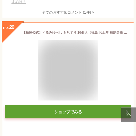
すめは？
全てのおすすめコメント
(
1
件)
>
20
no.
【柏屋公式】くるみゆべし もちずり 10個入【福島 お土産 福島名物 贈り物 ギフト】
ショップでみる