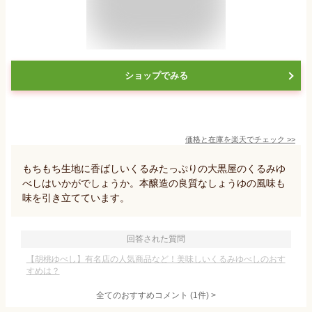
ショップでみる
価格と在庫を
楽天
でチェック
>>
もちもち生地に香ばしいくるみたっぷりの大黒屋のくるみゆ
べしはいかがでしょうか。本醸造の良質なしょうゆの風味も
味を引き立てています。
回答された質問
【胡桃ゆべし】有名店の人気商品など！美味しいくるみゆべしのおす
すめは？
全てのおすすめコメント
(
1
件)
>