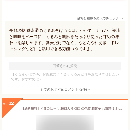
価格と在庫を
楽天
でチェック
>>
長野名物 蕎麦通のくるみそばつゆはいかがでしょうか。醤油
と味噌をベースに、くるみと胡麻をたっぷり使った甘めの味
わいを楽しめます。蕎麦だけでなく、うどんや和え物、ドレ
ッシングなどにも活用できる万能つゆですよ。
回答された質問
【くるみそばつゆ】お蕎麦によく合うくるみだれをお取り寄せしたい
です。おすすめは？
全てのおすすめコメント
(
2
件)
>
12
no.
【送料無料】くるみゆべし 10個入り×3個 個包装 和菓子 お茶請け おやつ クルミゆべし 胡桃 ギフト プレゼント 母の日 父の日 敬老の日 季折