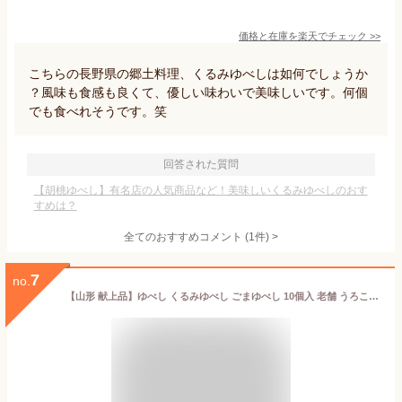
価格と在庫を
楽天
でチェック
>>
こちらの長野県の郷土料理、くるみゆべしは如何でしょうか
？風味も食感も良くて、優しい味わいで美味しいです。何個
でも食べれそうです。笑
回答された質問
【胡桃ゆべし】有名店の人気商品など！美味しいくるみゆべしのおす
すめは？
全てのおすすめコメント
(
1
件)
>
7
no.
【山形 献上品】ゆべし くるみゆべし ごまゆべし 10個入 老舗 うろこや総本店 お菓子 スイーツ 和菓子 ギフト お取り寄せ 伝統菓子 尾花沢 くるみ ごま 柔らかい 人気 おすすめ 名物 伝統菓子 和菓子 お菓子 有名 御礼 お祝い 栄養 尾花沢 お土産 献上品 香ばしいもち風味