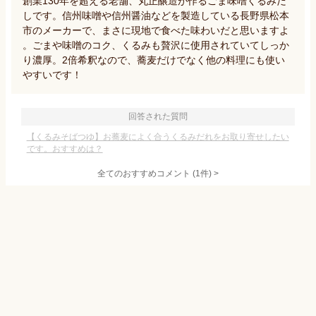
創業130年を超える老舗、丸正醸造が作るごま味噌くるみだ
しです。信州味噌や信州醤油などを製造している長野県松本
市のメーカーで、まさに現地で食べた味わいだと思いますよ
。ごまや味噌のコク、くるみも贅沢に使用されていてしっか
り濃厚。2倍希釈なので、蕎麦だけでなく他の料理にも使い
やすいです！
回答された質問
【くるみそばつゆ】お蕎麦によく合うくるみだれをお取り寄せしたい
です。おすすめは？
全てのおすすめコメント
(
1
件)
>