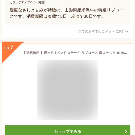
カフェアロハ(50代・男性)
適度なさしと甘みが特徴の、山形県産米沢牛の特選リブロー
スです。消費期限は冷蔵で5日・冷凍で30日です。
全てのおすすめコメント
(
1
件)
>
7
no.
【 送料無料 】選べる 1ポンド ステーキ リブロース 肩ロース 牛肉 肉 塊 ステーキ 厚切り ステーキ肉 赤身 ステーキ ブロック お取り寄せグルメ キャンプ BBQ バーベキュー
ショップでみる