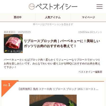
受付中
人気アイテム
マイページ
本ページはプロモーションを含みます
最終更新日：2025/05/05
1548
View
24
コメント
リブロースブロック肉｜バーベキューに！美味しい
ガッツリお肉のおすすめを教えて！
バーベキューといえばブロック肉！柔らかくてジューシーなリブロースでがっつり
お肉を楽しみたいです。みんなでわいわい盛り上がるBBQにおすすめのお肉を教え
て下さい！
ベストオイシー編集部
1
no.
【送料無料】塊肉 ステーキ肉 リブロース ブロック 1KG！ローストビーフや厚切りステーキ肉に！ オージー・ビーフ グラスフェッド 牛肉 牧草牛 お中元 お歳暮 備蓄に BBQ バーベキュー キューブロール 牛肉ブロック Rib Roast Block Grass-fed 1kg (WHOLE MEAT) 108