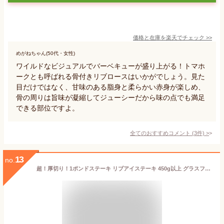
価格と在庫を
楽天
でチェック
>>
めがねちゃん(50代・女性)
ワイルドなビジュアルでバーベキューが盛り上がる！トマホ
ークとも呼ばれる骨付きリブロースはいかがでしょう。見た
目だけではなく、甘味のある脂身と柔らかい赤身が楽しめ、
骨の周りは旨味が凝縮してジューシーだから味の点でも満足
できる部位ですよ。
全てのおすすめコメント
(
3
件)
>
13
no.
超！厚切り！1ポンドステーキ リブアイステーキ 450g以上 グラスフェッドビーフ 牧草牛 ワンポンドステーキ リブアイ リブロース ステーキ肉 牛肉 ブロック肉 キャンプ BBQ アウトドア ギフト -B450