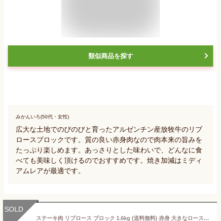
類似商品を探す
みかんいろ(50代・女性)
広大な土地でのびのびと育ったアルゼンチン産放牧牛のリブ
ロースブロックです。質の良い赤身肉なので肉本来の旨みを
たっぷり楽しめます。あっさりとした味わいで、どんなに食
べても美味しく頂けるのでおすすめです。焼き加減はミディ
アムレアが最適です。
SOLD
ステーキ肉 リブロース ブロック 1.6kg (送料無料) 赤身 大きなローストビーフ用に最適♪ 焼肉・厚切りステーキ！グラスフェッドビーフ 牛肉ブロック 肉問屋 冷蔵肉≪雑誌掲載商品≫ 免疫力-B108a