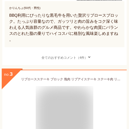
かりんちょ(50代・男性)
BBQ利用にぴったりな黒毛牛を用いた贅沢リブロースブロッ
ク。たっぷり容量なので、ガッツリと肉の旨みをコク深く味
わえる人気抜群のグルメ商品です。やわらかな肉質にバラン
スのとれた脂の乗りでハイコスパに格別な風味楽しめますね
。
全てのおすすめコメント（4件）
3
no.
リブロースステーキ ブロック 塊肉 リブアイステーキ ステーキ肉 リブロース 赤身 (送料無料) ローストビーフ 厚切りステーキ肉に！ ビーフ グラスフェッド 牛肉 牧草牛 リブロースお中元 お歳暮 免疫力 備蓄に BBQ 肉 BBQ食材 バーベキュー-B108