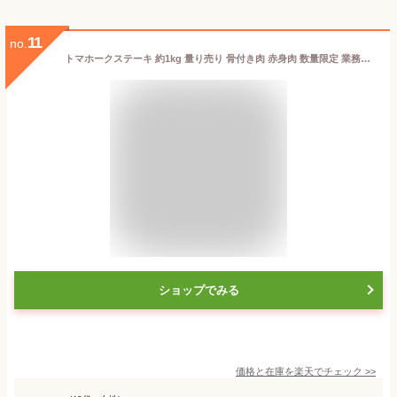
11
no.
トマホークステーキ 約1kg 量り売り 骨付き肉 赤身肉 数量限定 業務用 骨付リブロース 冷凍 牛肉 ブロック
ショップでみる
価格と在庫を
楽天
でチェック
>>