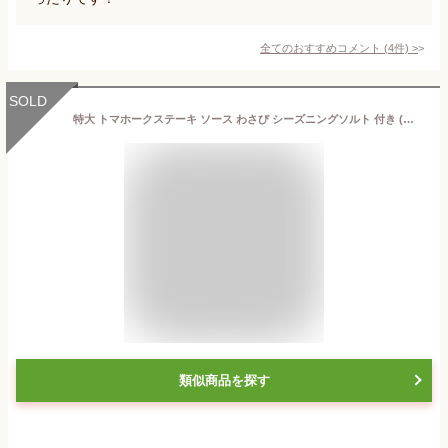
全てのおすすめコメント
(
4
件)
>
SOLD
特大 トマホークステーキ ソース わさび シーズニングソルト 付き (約 900g 1本 ) | メキシコ産 骨付き リブロース ステーキ ブロック 肉 塊肉 クリスマス プレゼント バーベキュー BBQ 花見 冷凍ギフト お取り寄せ お祝い 内祝い マンガ肉 贈り物 父の日 キャンプ
類似商品を探す