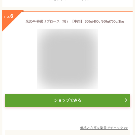
6
no.
米沢牛 特選リブロース（芯） 【牛肉】 300g/400g/500g/700g/1kg
ショップでみる
価格と在庫を
楽天
でチェック
>>