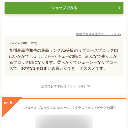
ショップでみる
価格と在庫を
楽天
でチェック
>>
どんどん(50代・男性)
九州産黒毛和牛の最高ランクA5等級のリブロースブロック肉
はいかがでしょう。バーベキューの時に、みんなで盛り上が
るブロック肉になります。柔らかくてジューシーなリブロー
スで、お得な1キロまとめ買いができ、オススメです。
全てのおすすめコメント（2件）
5
no.
リブロース ブロック 1㎏ A1ソース 【 グラスフェッドビーフ 牧草牛 牛肉 キューブロール リブロースブロック 赤身肉 】 肉のイナミ