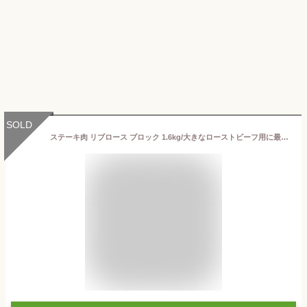
SOLD
ステーキ肉 リブロース ブロック 1.6kg/大きなローストビーフ用に最適♪ 焼肉・厚切りステーキ！グラスフェッドビーフ 牛肉ブロック 肉問屋 冷蔵肉≪雑誌掲載商品≫ 免疫力-B108a