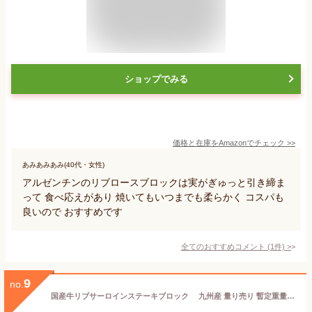
ショップでみる
価格と在庫を
Amazon
でチェック
>>
あみあみあみ(40代・女性)
アルゼンチンのリブロースブロックは実がぎゅっと引き締ま
って 食べ応えがあり 焼いてもいつまでも柔らかく コスパも
良いので おすすめです
全てのおすすめコメント
(
1
件)
>
9
no.
国産牛リブサーロインステーキブロック 九州産 量り売り 暫定重量約0.9kg ブロック肉 かたまり 冷凍 ステーキ肉 牛肉 ブロック