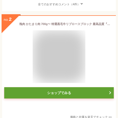
全てのおすすめコメント（4件）
2
no.
塊肉 かたまり肉 700g〜 特選黒毛牛リブロースブロック 最高品質『ロンググレイン・和牛交配規格のみ』 ステーキ肉 牛肉 焼肉 ブロック 冷凍 オールミート お肉 肉 精肉 加工品 BBQ バーベキュー ギフト 御歳暮 お歳暮
ショップでみる
価格と在庫を
楽天
でチェック
>>