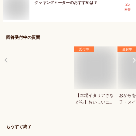
クッキングヒーターのおすすめは？
25
回答
回答受付中の質問
受付中
受付中
【本場イタリアさな
おからを
がら】おいしいニョ
子・スイ
ッキが食べたい
ませんか
もうすぐ終了