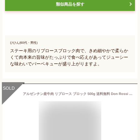
類似商品を探す
ひひん(60代・男性)
ステーキ用のリブロースブロック肉で、きめ細やかで柔らか
くて肉本来の旨味がたっぷりで食べ応えがあってジューシー
な味わいでバーベキューが盛り上がりますよ。
SOLD
アルゼンチン産牛肉 リブロース ブロック 500g 送料無料 Don Rossi ドンロッシ アルゼンチンビーフ 放牧牛 グラスフェッド ステーキ 肉 赤身肉