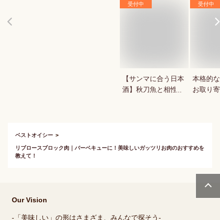
受付中
受付中
【サンマに合う日本
本格的な
酒】秋刀魚と相性抜
お取り寄
群！美味しい日本酒
のおすすめは？
ベストオイシー
リブロースブロック肉｜バーベキューに！美味しいガッツリお肉のおすすめを
教えて！
Our Vision
-「美味しい」の形はさまざま、みんなで探そう-