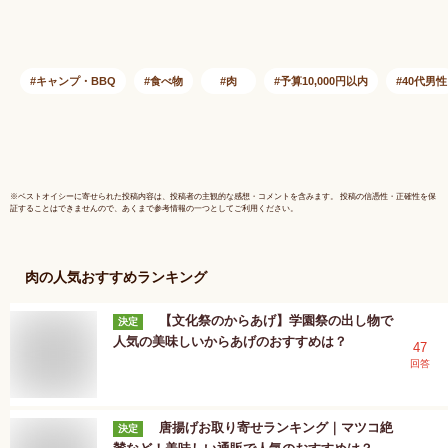
ジー・ビーフ グラス
格のみ』 
フェッド 牛肉 牧草
牛肉 焼肉
牛 お中元 お歳暮 備
冷凍 オー
蓄に BBQ バーベキ
お肉 肉 
キャンプ・BBQ
食べ物
肉
予算10,000円以内
40代男性
ュー キューブロー
BBQ バ
ル 牛肉ブロック
ギフト 御
Rib Roast Block
暮
Grass-fed 1kg
(WHOLE MEAT) 108
※
ベストオイシー
に寄せられた投稿内容は、投稿者の主観的な感想・コメントを含みます。 投稿の信憑性・正確性を保
証することはできませんので、あくまで参考情報の一つとしてご利用ください。
肉
の人気おすすめランキング
【文化祭のからあげ】学園祭の出し物で
決定
人気の美味しいからあげのおすすめは？
47
回答
唐揚げお取り寄せランキング｜マツコ絶
決定