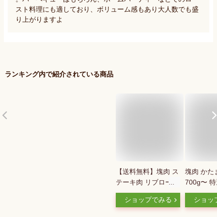
スト料理にも適しており、ボリューム感もあり大人数でも盛
り上がりますよ
ランキング内で紹介されている商品
【送料無料】塊肉 ス
塊肉 かた
テーキ肉 リブロース
700g〜 
ブロック 1KG！ロー
リブロー
ショップでみる
ショッ
ストビーフや厚切り
最高品質
ステーキ肉に！ オー
レイン・