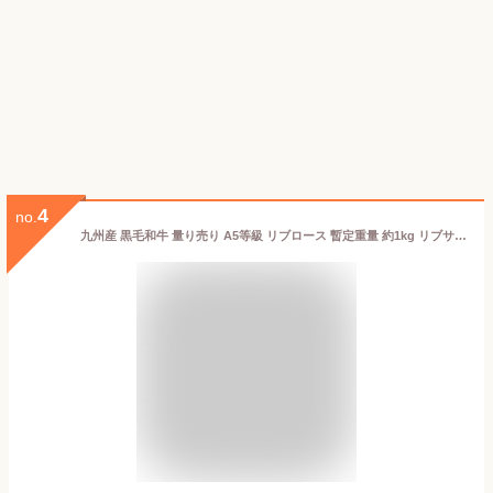
4
no.
九州産 黒毛和牛 量り売り A5等級 リブロース 暫定重量 約1kg リブサーロインブロック 量り売り 業務用 かたまり 肉 牛肉 焼肉 ブロック 冷凍 ステーキ肉 オールミート 冷凍 牛肉 グルメ ギフト 御歳暮 お歳暮