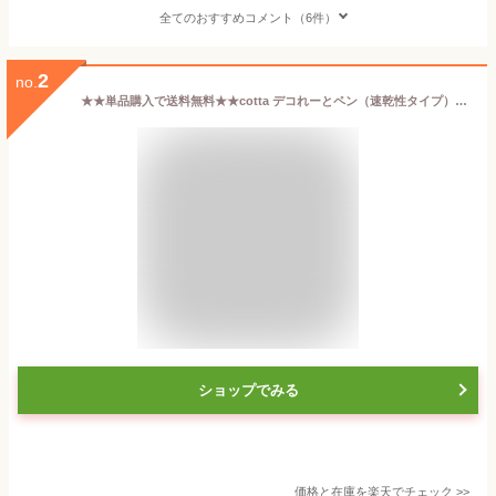
全てのおすすめコメント（6件）
2
no.
★★単品購入で送料無料★★cotta デコれーとペン（速乾性タイプ）8色セット チョコレート ペン チョコペン 文字 トッピング 製菓材料 業務用
ショップでみる
価格と在庫を
楽天
でチェック
>>