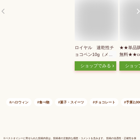
ロイヤル 速乾性チ
★★単品
ョコペン10g（メー
無料★★co
ル便15個まで可） イ
ーとペン
ショップでみる
ショッ
エロー ブルー ピン
イプ）8色
ク ホワイト ブラッ
ョコレート
ク ロイヤル チョコ
ョコペン 
レートペン
ピング 製
務用
ハロウィン
食べ物
菓子・スイーツ
チョコレート
予算2,0
※
ベストオイシー
に寄せられた投稿内容は、投稿者の主観的な感想・コメントを含みます。 投稿の信憑性・正確性を保