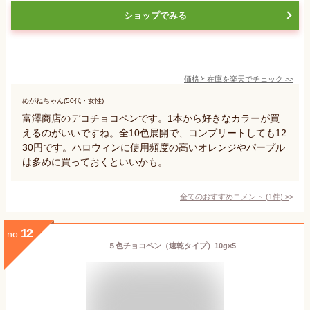
ショップでみる
価格と在庫を
楽天
でチェック
>>
めがねちゃん(50代・女性)
富澤商店のデコチョコペンです。1本から好きなカラーが買
えるのがいいですね。全10色展開で、コンプリートしても12
30円です。ハロウィンに使用頻度の高いオレンジやパープル
は多めに買っておくといいかも。
全てのおすすめコメント
(
1
件)
>
12
no.
５色チョコペン（速乾タイプ）10g×5