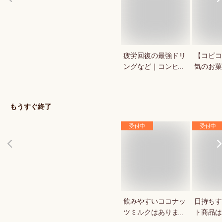
疲労回復の最強ドリ
【コピコ
ングなど｜コンビ
気のお菓
ニ・ドラックストア
いkopi
で買える人気のおす
は？
すめは？
もうすぐ終了
受付中
受付中
飲みやすいココナッ
日持ちす
ツミルクはあります
ト商品は