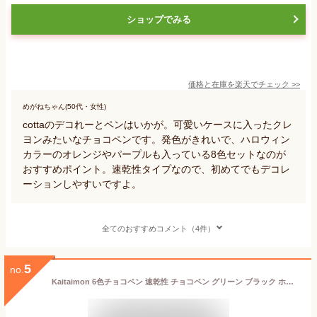
ショップでみる
価格と在庫を
楽天
でチェック
>>
めがねちゃん(50代・女性)
cottaのデコれーとペンはいかが。可愛いケースに入ったクレ
ヨンみたいなチョコペンです。発色がきれいで、ハロウィン
カラーのオレンジやパープルも入っている8色セットなのが
おすすめポイント。速乾性タイプなので、初めてでもデコレ
ーションしやすいですよ。
全てのおすすめコメント（4件）
5
no.
Kaitaimon 6色チョコペン 速乾性 チョコペン グリーン ブラック ホワイト オレンジ ピンク パープル 製菓用チョコレートチョコ 簡単 デコレーション ペン 製菓材料 バレンタイン