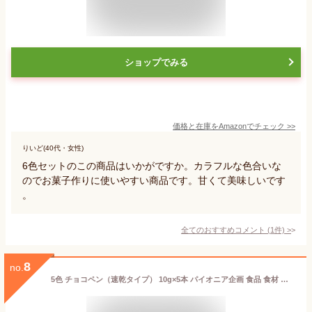
ショップでみる
価格と在庫を
Amazon
でチェック
>>
りいど(40代・女性)
6色セットのこの商品はいかがですか。カラフルな色合いな
のでお菓子作りに使いやすい商品です。甘くて美味しいです
。
全てのおすすめコメント
(
1
件)
>
8
no.
5色 チョコペン（速乾タイプ） 10g×5本 パイオニア企画 食品 食材 ブラック グリーン オレンジ ピンク パープル 黒 白【9月限定特価 9ms】