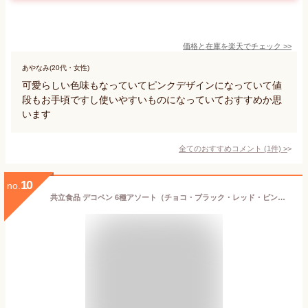
価格と在庫を
楽天
でチェック
>>
あやなみ(20代・女性)
可愛らしい色味もなっていてピンクデザインになっていて値
段もお手頃ですし使いやすいものになっていておすすめか思
います
全てのおすすめコメント
(
1
件)
>
10
no.
共立食品 デコペン 6種アソート（チョコ・ブラック・レッド・ピンク・ホワイト・ブルー）各10g ホームメイド 速乾性 PSJBOX