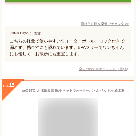
価格と在庫を
楽天
でチェック
>>
KUMIKAN(40代・女性)
こちらの軽量で使いやすいウォーターボトル。ロック付きで
漏れず、携帯性にも優れています。BPAフリーでワンちゃん
にも優しく、お散歩にも重宝します。
全てのおすすめコメント
(
1
件)
>
15
no.
seOSTO 犬 水飲み器 散歩 ペットウォーターボトル ペット用 給水器 ペットボトル 大容量 携帯 持ち運び 水槽付き 手軽に水分補給が出来 水漏れ防止 大型犬向け ペット水飲み器 かわいい 犬の散歩 ランニング アウトドア ドッグウォーターボトル 携帯用水飲みボトル 犬 猫 うさぎ 多種ペット兼用 (熊の形-ピンク)