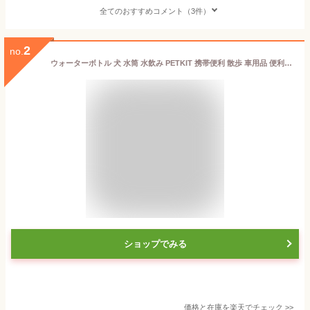
全てのおすすめコメント（3件）
2
no.
ウォーターボトル 犬 水筒 水飲み PETKIT 携帯便利 散歩 車用品 便利グッズ 旅行 ペットボトル ココナッツ活性炭フィルター付き 水槽付き 小型犬 携帯ボトル おしゃれ 軽量 室外 携帯水筒 給水器 おでかけ ペット 防災 容量400ML
ショップでみる
価格と在庫を
楽天
でチェック
>>