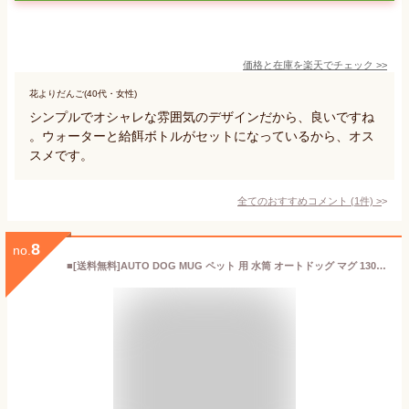
価格と在庫を
楽天
でチェック
>>
花よりだんご(40代・女性)
シンプルでオシャレな雰囲気のデザインだから、良いですね
。ウォーターと給餌ボトルがセットになっているから、オス
スメです。
全てのおすすめコメント
(
1
件)
>
8
no.
■[送料無料]AUTO DOG MUG ペット 用 水筒 オートドッグ マグ 1300ml 給水ボトル 皿 給水器 ウォーターボトル 犬 散歩 お散歩グッズ ドライブ 車 ペット用品 ペット 犬用品 猫 日用品 熱中症対策