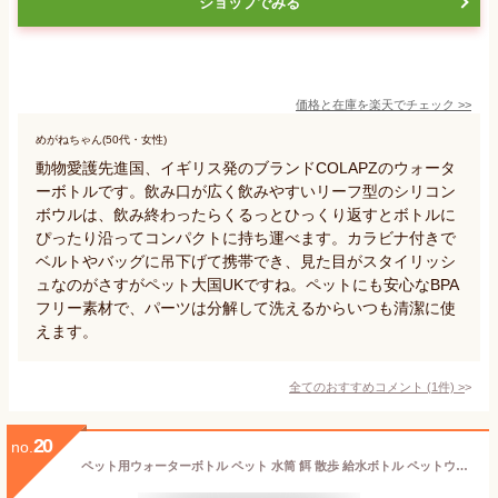
ショップでみる
価格と在庫を
楽天
でチェック
>>
めがねちゃん(50代・女性)
動物愛護先進国、イギリス発のブランドCOLAPZのウォータ
ーボトルです。飲み口が広く飲みやすいリーフ型のシリコン
ボウルは、飲み終わったらくるっとひっくり返すとボトルに
ぴったり沿ってコンパクトに持ち運べます。カラビナ付きで
ベルトやバッグに吊下げて携帯でき、見た目がスタイリッシ
ュなのがさすがペット大国UKですね。ペットにも安心なBPA
フリー素材で、パーツは分解して洗えるからいつも清潔に使
えます。
全てのおすすめコメント
(
1
件)
>
20
no.
ペット用ウォーターボトル ペット 水筒 餌 散歩 給水ボトル ペットウォーターボトル ペット用水筒 おやつケース おやつ入れ ペット用携帯水筒 ウォーターボトル 水飲み器 水分補給 犬猫水筒 給水ボトル お出かけボトル cwgl-005-550