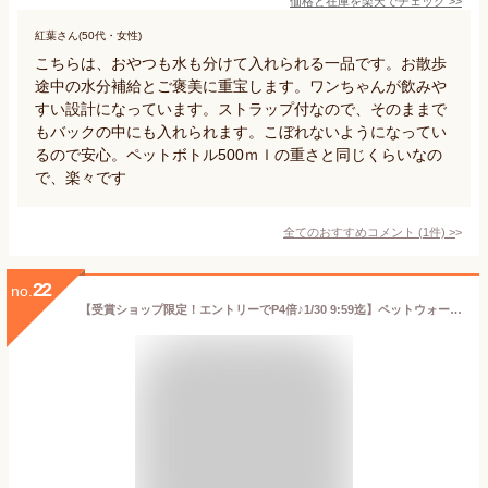
価格と在庫を
楽天
でチェック
>>
紅葉さん(50代・女性)
こちらは、おやつも水も分けて入れられる一品です。お散歩
途中の水分補給とご褒美に重宝します。ワンちゃんが飲みや
すい設計になっています。ストラップ付なので、そのままで
もバックの中にも入れられます。こぼれないようになってい
るので安心。ペットボトル500ｍｌの重さと同じくらいなの
で、楽々です
全てのおすすめコメント
(
1
件)
>
22
no.
【受賞ショップ限定！エントリーでP4倍♪1/30 9:59迄】ペットウォーターボトル 犬グッズ ペット用品 ペット用水筒 ペット 水筒 水 水飲み 給水 耐熱 安全 浄水 炭 フィルター ボトル 漏れ防止 散歩 お出かけ 外出 ドライブ 旅行 丈夫 ストラップ付 犬 猫 小型犬 中型犬