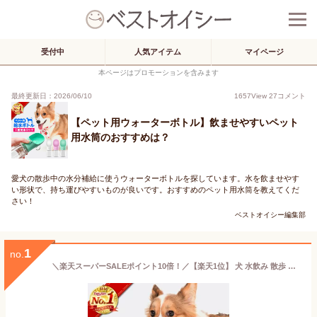
受付中
人気アイテム
マイページ
本ページはプロモーションを含みます
最終更新日：2026/06/10
1657
View
27
コメント
【ペット用ウォーターボトル】飲ませやすいペット
用水筒のおすすめは？
愛犬の散歩中の水分補給に使うウォーターボトルを探しています。水を飲ませやす
い形状で、持ち運びやすいものが良いです。おすすめのペット用水筒を教えてくだ
さい！
ベストオイシー編集部
1
no.
＼楽天スーパーSALEポイント10倍！／【楽天1位】 犬 水飲み 散歩 ボトル 給水ボトル 水飲み器 ペットボトル 水入れ 持ち運び 水筒 ペット ウォーターボトル 給水器 水飲みボトル 携帯用 ペット用品 便利 犬用品 犬グッズ 柴犬 旅行 外出 ワンタッチ お出かけ かわいい