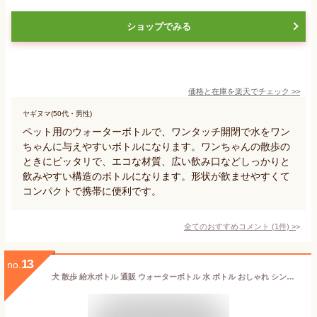
ショップでみる
価格と在庫を
楽天
でチェック
>>
ヤギヌマ(50代・男性)
ペット用のウォーターボトルで、ワンタッチ開閉で水をワン
ちゃんに与えやすいボトルになります。ワンちゃんの散歩の
ときにピッタリで、エコな材質、広い飲み口などしっかりと
飲みやすい構造のボトルになります。形状が飲ませやすくて
コンパクトで携帯に便利です。
全てのおすすめコメント
(
1
件)
>
13
no.
犬 散歩 給水ボトル 通販 ウォーターボトル 水 ボトル おしゃれ シンプル カラビナ 携帯 持ち運び ROOP ループ ステンレスボトル Sサイズ 350ml 水入れ 携帯水筒 お出かけ お散歩グッズ 犬用品 ペットグッズ