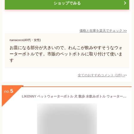
ショップでみる
価格と在庫を
楽天
でチェック
>>
nanacoco(40代・女性)
お皿になる部分が大きいので、わんこが飲みやすそうなウォ
ーターボトルです。市販のペットボトルに取り付けて使いま
す
全てのおすすめコメント
(
1
件)
>
5
no.
LIKENNY ペットウォーターボトル 犬 散歩 水飲みボトル ウォーターボトル 給水器 水槽付き 手軽に水分補給が出来 外出 折りたたみ式 散歩用 携帯用 350ml