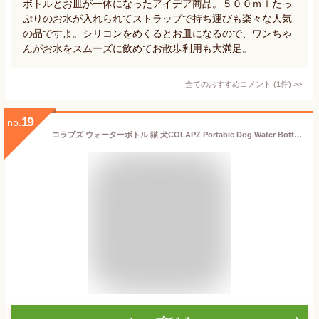
ボトルとお皿が一体になったアイデア商品。５００ｍｌたっ
ぷりのお水が入れられてストラップで持ち運びも楽々な人気
の品ですよ。シリコンをめくるとお皿になるので、ワンちゃ
んがお水をスムーズに飲めてお散歩利用も大満足。
全てのおすすめコメント
(
1
件)
>
19
no.
コラプズ ウォーターボトル 猫 犬COLAPZ Portable Dog Water Bottle & Poop Bag Holder散歩 給水ボトル 水 水飲み ボトル ペット用品 ペット給水器 マナー袋 うんち袋 ケース 旅行 持ち運び ドッグラン ◇携帯 シンプル おしゃれ プレゼント