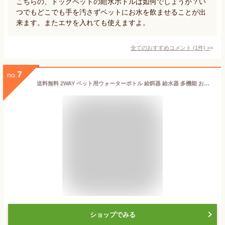
こちらの、ドッグペットの給水ボトルは如何でしょうか？い
つでもどこでも手を汚さずペットにお水を飲ませることが出
来ます。またエサを入れても使えますよ。
全てのおすすめコメント
(
1
件)
>
7
no.
送料無料 2WAY ペット用ウォーターボトル 給餌器 給水器 多機能 お散歩 旅行 大中小型犬用 猫用 水漏れ防止 水飲みカップ付き ペット水筒 お散歩 旅行 ランニング キャンプ アウトドア用 おやつ 食料 水
ショップでみる