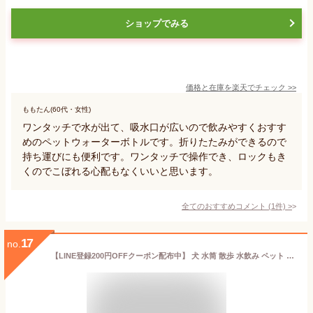
ショップでみる
価格と在庫を
楽天
でチェック
>>
ももたん(60代・女性)
ワンタッチで水が出て、吸水口が広いので飲みやすくおすす
めのペットウォーターボトルです。折りたたみができるので
持ち運びにも便利です。ワンタッチで操作でき、ロックもき
くのでこぼれる心配もなくいいと思います。
全てのおすすめコメント
(
1
件)
>
17
no.
【LINE登録200円OFFクーポン配布中】 犬 水筒 散歩 水飲み ペット ウォーターボトル 給水器 500ml 給水ボトル 携帯 水入れ 皿付き ペット水筒 水飲み器 ウォーター ボウル ボトル 犬用品 ペット用 便利グッズ 送料無料