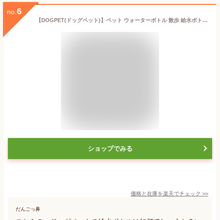
6
no.
【DOGPET(ドッグペット)】ペット ウォーターボトル 散歩 給水ボトル おやつ エサ入れ 犬 外出 旅行 ワンタッチ 水300ml フード100g 活性炭でいつでもおいしい水
ショップでみる
価格と在庫を
楽天
でチェック
>>
だんごっ鼻