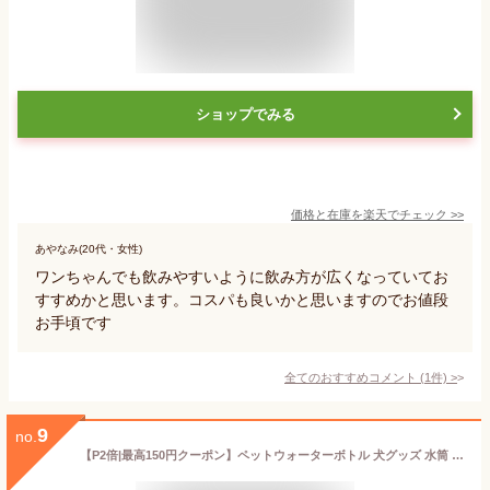
ショップでみる
価格と在庫を
楽天
でチェック
>>
あやなみ(20代・女性)
ワンちゃんでも飲みやすいように飲み方が広くなっていてお
すすめかと思います。コスパも良いかと思いますのでお値段
お手頃です
全てのおすすめコメント
(
1
件)
>
9
no.
【P2倍|最高150円クーポン】ペットウォーターボトル 犬グッズ 水筒 餌 ペット用品 水 水飲み ボトル 犬 ペットボトル ペット給水器 使いやすい 安全 漏れ防止 散歩 外出