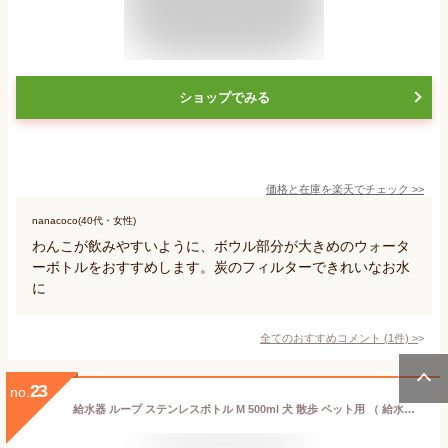
ショップでみる
価格と在庫を
楽天
でチェック
>>
nanacoco(40代・女性)
わんこが飲みやすいように、ボウル部分が大きめのウォータ
ーボトルをおすすめします。炭のフィルターできれいなお水
に
全てのおすすめコメント
(
1
件)
>
23
no.
給水器 ループ ステンレスボトル M 500ml 犬 散歩 ペット用 （ 給水ボトル ペット専用 水筒 水 ボトル 水飲みボウル おしゃれ カラビナ付き 水入れ お出かけ お散歩グッズ 携帯 持ち運び ウォーターボトル ペット用品 飲み水ボウル ） 【3980円以上送料無料】