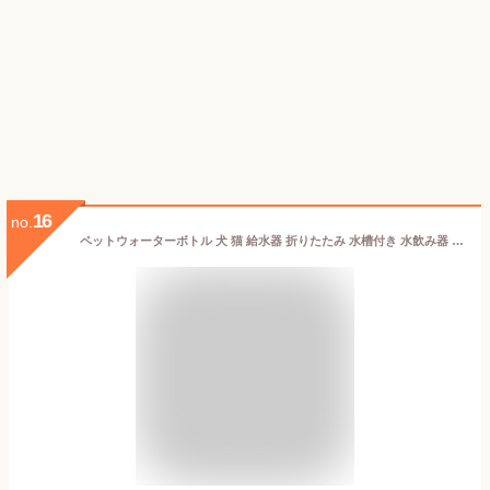
16
no.
ペットウォーターボトル 犬 猫 給水器 折りたたみ 水槽付き 水飲み器 水漏れ防止 携帯用 みずのみ器 散歩 アウトドア 外出 持ち運び ドライブ 旅行