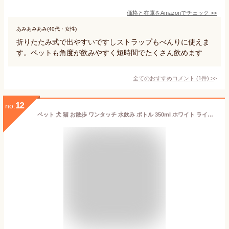
価格と在庫を
Amazon
でチェック
>>
あみあみあみ(40代・女性)
折りたたみ式で出やすいですしストラップもべんりに使えま
す。ペットも角度が飲みやすく短時間でたくさん飲めます
全てのおすすめコメント
(
1
件)
>
12
no.
ペット 犬 猫 お散歩 ワンタッチ 水飲み ボトル 350ml ホワイト ライトグリーン ピンク/ペット用 散歩ウォーターボトル