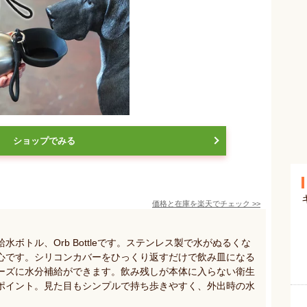
ショップでみる
価格と在庫を
楽天
でチェック
>>
ボトル、Orb Bottleです。ステンレス製で水がぬるくな
心です。シリコンカバーをひっくり返すだけで飲み皿になる
ーズに水分補給ができます。飲み残しが本体に入らない衛生
ポイント。見た目もシンプルで持ち歩きやすく、外出時の水