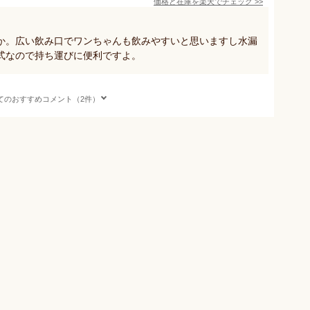
価格と在庫を
楽天
でチェック
>>
か。広い飲み口でワンちゃんも飲みやすいと思いますし水漏
式なので持ち運びに便利ですよ。
てのおすすめコメント（2件）