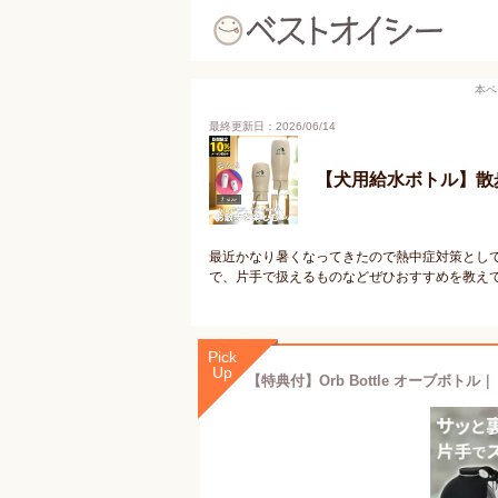
本ペ
最終更新日：2026/06/14
【犬用給水ボトル】散
最近かなり暑くなってきたので熱中症対策とし
で、片手で扱えるものなどぜひおすすめを教え
Pick
Up