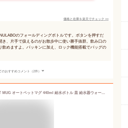
価格と在庫を
楽天
でチェック
>>
NULABOのフォールディングボトルです。ボタンを押すだ
開き、片手で扱えるのがお散歩中に使い勝手抜群。飲み口の
り飲めますよ。パッキンに加え、ロック機能搭載でバッグの
。
てのおすすめコメント（2件）
【送料無料】ペット用 水筒 AUTO PET MUG オートペットマグ 440ml 給水ボトル 皿 給水器ウォーターボトル 犬 散歩 お散歩グッズ お散歩 ドライブ 車 ペット用品 ペット 犬用品 猫 日用品 防災 災害 避難