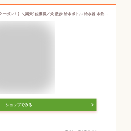
【スーパーSALE！店内全品MAX20％クーポン！】＼楽天1位獲得／犬 散歩 給水ボトル 給水器 水飲み器 携帯 水筒 折りたたみ ペットウォーターボトル こぼれない 外出 折りたたみ 携帯 旅行 犬グッズ ペットボトル 350ml
ショップでみる