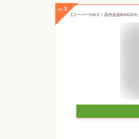
3
no.