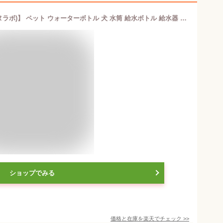
【2個以上で5%OFF】【INULABO(イヌラボ)】 ペット ウォーターボトル 犬 水筒 給水ボトル 給水器 ウォーターボトル 犬 散歩 お散歩グッズ 漏れ防止 ワンタッチ 日用品 熱中症対策 550ml - 300ml
ショップでみる
価格と在庫を
楽天
でチェック
>>