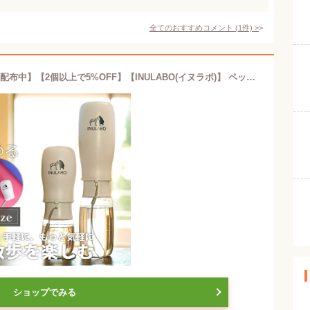
全てのおすすめコメント
(
1
件)
>
【楽天SS!期間限定!!10％OFFクーポン配布中】【2個以上で5%OFF】【INULABO(イヌラボ)】 ペット ウォーターボトル 犬 水筒 給水ボトル 給水器 ウォーターボトル 犬 散歩 お散歩グッズ 漏れ防止 ワンタッチ 日用品 熱中症対策 550ml - 300ml
ショップでみる