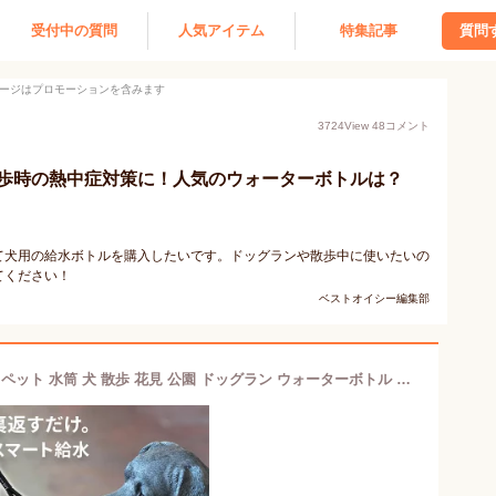
受付中の質問
人気アイテム
特集記事
質問
ージはプロモーションを含みます
3724
View
48
コメント
歩時の熱中症対策に！人気のウォーターボトルは？
て犬用の給水ボトルを購入したいです。ドッグランや散歩中に使いたいの
てください！
ベストオイシー編集部
【特典付】Orb Bottle オーブボトル｜ ペット 水筒 犬 散歩 花見 公園 ドッグラン ウォーターボトル ステンレス ボウル一体型 飲み水 給水ボトル 丸型 食洗機OK おしゃれ 携帯 通院 旅行 水飲み 給水器 カラビナ付 ハンズフリー ギフト【：88】