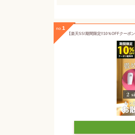
1
no.