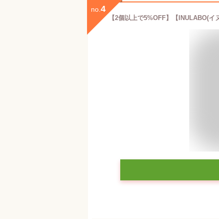
4
no.