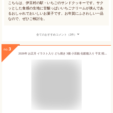
こちらは、伊豆村の駅・いちごのサンドクッキーです。サク
ッとした食感の生地に甘酸っぱいいちごクリームが挟んであ
るおしゃれでおいしいお菓子です。お年賀にふさわしい一品
なので、ぜひご検討を。
全てのおすすめコメント（2件）
3
no.
2026年 お正月 イラスト入り どら焼き 3個 小豆餡 化粧箱入り 干支 招き猫 門松 | お年賀 スイーツ お菓子 ギフト どらやき 和菓子 御年賀 お年始 御年始 新年 挨拶 粗品 かわいい 干支菓子 プレゼント プチギフト 手土産 子供 サプライズ 贈り物 帰省土産 午 馬