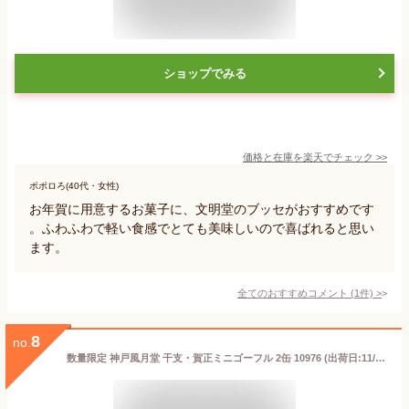
ショップでみる
価格と在庫を
楽天
でチェック
>>
ポポロろ(40代・女性)
お年賀に用意するお菓子に、文明堂のブッセがおすすめです
。ふわふわで軽い食感でとても美味しいので喜ばれると思い
ます。
全てのおすすめコメント
(
1
件)
>
8
no.
数量限定 神戸風月堂 干支・賀正ミニゴーフル 2缶 10976 (出荷日:11/15頃-)【_ s25wg _