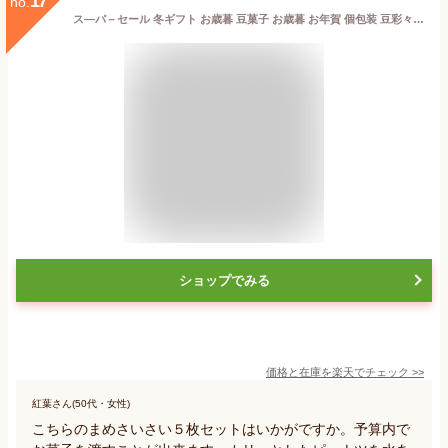
17
no.
ス―パ－セール 冬ギフト お歳暮 豆菓子 お歳暮 お年賀 個包装 豆彩々 まめさいさい 5枚セット ピーナッツ 水飴 みずあめ 水アメ 駄菓子 お菓子 ギフト 可愛い かわいい 手土産 常温 日持ち お土産 おかし 和菓子 個包装 食べきりサイズ 個包装 プチギフト
ショップでみる
価格と在庫を
楽天
でチェック
>>
紅葉さん(50代・女性)
こちらのまめさいさい５枚セットはいかがですか。予算内で