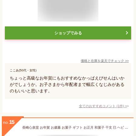
ショップでみる
価格と在庫を
楽天
でチェック
>>
ここあ(50代・女性)
ちょっと高級なお年賀にもおすすめなかっぱえびせんはいか
がでしょうか。お子さまから年配者まで幅広くなじみがある
のもいいと思います。
全てのおすすめコメント
(
1
件)
>
15
no.
長崎心泉堂 お年賀 お歳暮 お菓子 ギフト お正月 和菓子 干支 巳 ヘビ パッケージ カステラ 5切れ WGHC