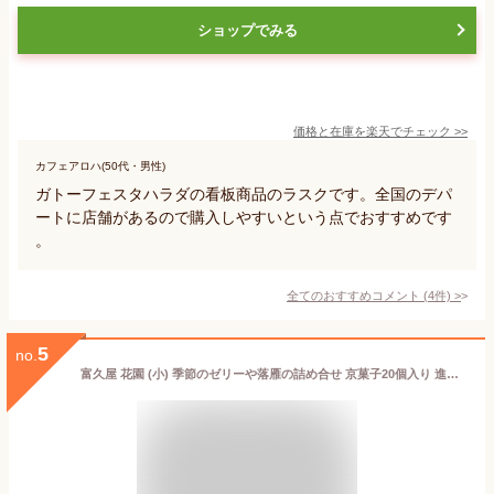
ショップでみる
価格と在庫を
楽天
でチェック
>>
カフェアロハ(50代・男性)
ガトーフェスタハラダの看板商品のラスクです。全国のデパ
ートに店舗があるので購入しやすいという点でおすすめです
。
全てのおすすめコメント
(
4
件)
>
5
no.
富久屋 花園 (小) 季節のゼリーや落雁の詰め合せ 京菓子20個入り 進物 京都 和菓子 ギフトメッセージ対応 (選べるのし＆包装 1個)