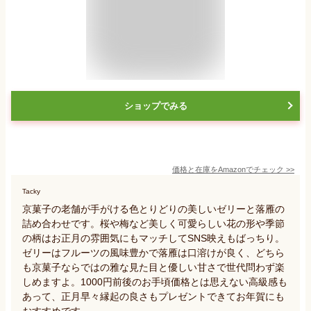
ショップでみる
価格と在庫を
Amazon
でチェック
>>
Tacky
京菓子の老舗が手がける色とりどりの美しいゼリーと落雁の
詰め合わせです。桜や梅など美しく可愛らしい花の形や季節
の柄はお正月の雰囲気にもマッチしてSNS映えもばっちり。
ゼリーはフルーツの風味豊かで落雁は口溶けが良く、どちら
も京菓子ならではの雅な見た目と優しい甘さで世代問わず楽
しめますよ。1000円前後のお手頃価格とは思えない高級感も
あって、正月早々縁起の良さもプレゼントできてお年賀にも
おすすめです。