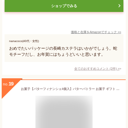
ショップでみる
価格と在庫を
Amazon
でチェック
>>
nanacoco(40代・女性)
おめでたいパッケージの長崎カステラはいかがでしょう。蛇
モチーフだし、お年賀にはちょうどいいと思います。
全てのおすすめコメント
(
2
件)
>
19
no.
お菓子【バターフィナンシェ4個入】バターバトラー お菓子 ギフト 個包装 あす楽 スイーツ フィナンシェ 焼き菓子 洋菓子 プレゼント 内祝い お返し お祝い 出産祝い 結婚 お礼 職場 退職 菓子折り ご挨拶 東京 お土産 手土産 おかし 可愛い シュクレイ お歳暮 お年賀 御年賀