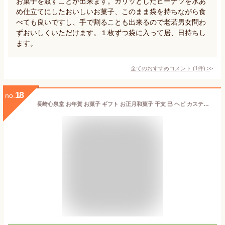
お菓子を渡すことが出来ます。カリッとしたピーナツを水あ
め仕立てにしたおいしいお菓子、このまま袋を持ちながら食
べても良いですし、手で割ることも出来るので老若男女問わ
ずおいしくいただけます。１枚ずつ袋に入って居、日持ちし
ます。
全てのおすすめコメント
(
1
件)
>
18
no.
長崎心泉堂 お年賀 お菓子 ギフト お正月和菓子 干支 巳 ヘビ カステラ WGAS