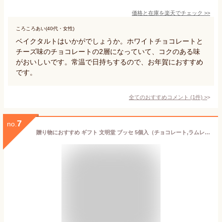
価格と在庫を
楽天
でチェック
>>
ころころあい(40代・女性)
ベイクタルトはいかがでしょうか。ホワイトチョコレートと
チーズ味のチョコレートの2層になっていて、コクのある味
がおいしいです。常温で日持ちするので、お年賀におすすめ
です。
全てのおすすめコメント
(
1
件)
>
7
no.
贈り物におすすめ ギフト 文明堂 ブッセ 5個入（チョコレート,ラムレーズン）ふわふわ食感で人気の洋菓子「ブッセ」 内祝・出産祝・誕生日・入園・御祝・ギフト・結婚祝・販促ギフト・景品【クリスマス】【歳暮 年賀】