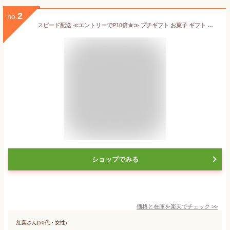
2
no.
スピード配送 ≪エントリーでP10倍★≫ プチギフト お菓子 ギフト いちごのサンドクッキー かわいい 送料無料 スイーツ お菓子 和菓子 洋菓子 ギフトセット プチギフト いちごBonBonBerry 人気 御歳暮ギフト お年賀 お歳暮ギフト プレゼント2025 伊豆村の駅
ショップでみる
価格と在庫を
楽天
でチェック
>>
紅葉さん(50代・女性)