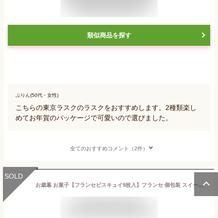
類似商品を探す
ぷりん(50代・女性)
こちらの東京ラスクのラスクをおすすめします。2種類楽し
めてお年賀のパッケージで可愛いので選びました。
全てのおすすめコメント（2件）
SOLD
お歳暮 お菓子【フランセビスキュイ9枚入】フランセ 個包装 スイーツ ギフト いちご ストロベリー 焼き菓子 洋菓子 内祝い お祝い 出産祝い お礼 可愛い おしゃれ 職場 退職 菓子折り ご挨拶 東京 お土産 手土産 人気 プレゼント クッキー ラングドシャ お年賀