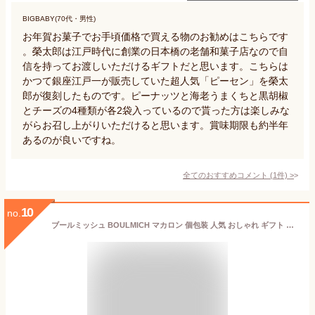
BIGBABY(70代・男性)
お年賀お菓子でお手頃価格で買える物のお勧めはこちらです
。榮太郎は江戸時代に創業の日本橋の老舗和菓子店なので自
信を持ってお渡しいただけるギフトだと思います。こちらは
かつて銀座江戸一が販売していた超人気「ピーセン」を榮太
郎が復刻したものです。ピーナッツと海老うまくちと黒胡椒
とチーズの4種類が各2袋入っているので貰った方は楽しみな
がらお召し上がりいただけると思います。賞味期限も約半年
あるのが良いですね。
全てのおすすめコメント
(
1
件)
>
10
no.
ブールミッシュ BOULMICH マカロン 個包装 人気 おしゃれ ギフト スイーツ お菓子 詰め合わせ プレゼント 内祝 誕生日 かわいい お菓子 プチギフト (5個入り)