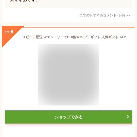
全てのおすすめコメント
(
1
件)
>
6
no.
スピード配送 ≪エントリーでP10倍★≫ プチギフト 人気ギフト TAMAGOYAベイクタルト ベイクドチーズケーキ 箱入り スイーツ お菓子 かわいい 個包装 伊豆村の駅 TAMAGOYA お祝い お返し 誕生日プレゼント おしゃれ オシャレ 敬老の日プレゼント お歳暮 御歳暮 お年賀
ショップでみる