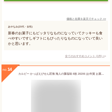
価格と在庫を
楽天
でチェック
>>
あやなみ(20代・女性)
新春のお菓子にもピッタリなものになっていてクッキーも食
べやすいですしギフトにもぴったりなものになっていて良い
かと思います。
全てのおすすめコメント
(
1
件)
>
14
no.
カルビー かっぱえびせん匠海 海人の藻塩味 8枚 28206 |お年賀 お菓子 プチギフト 500円 1000円以下 個包装 おしゃれ 高級 菓子折り せんべい 手土産 粗品 景品 記念品 プレゼント 結婚 出産 内祝い お返し ギフト 上棟式 退職 職場 お礼 お祝い 差し入れ 出産内祝い