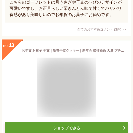
こちらのゴーフレットは月うさぎや干支のへびのデザインが
可愛いですし、お正月らしい栗きんとん味で甘くてパリパリ
食感があり美味しいのでお年賀のお菓子にお勧めです。
全てのおすすめコメント
(
3
件)
>
13
no.
お年賀 お菓子 干支｜新春干支クッキー｜新年会 挨拶始め 大量 プチギフト 和菓子 ギフト 個包装 プレゼント 可愛い おかし お返し お礼 年始 挨拶 和風 2025 食品 プリントスイーツ お正月 旧正月
ショップでみる