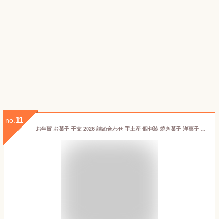
11
no.
お年賀 お菓子 干支 2026 詰め合わせ 手土産 個包装 焼き菓子 洋菓子 スイーツ プレゼント ギフト 新年 ご挨拶 大納言【季節限定】HYB-13NYN2 えびすフィナンシェ 6個入＜お年賀限定＞※お届けは1/11まで