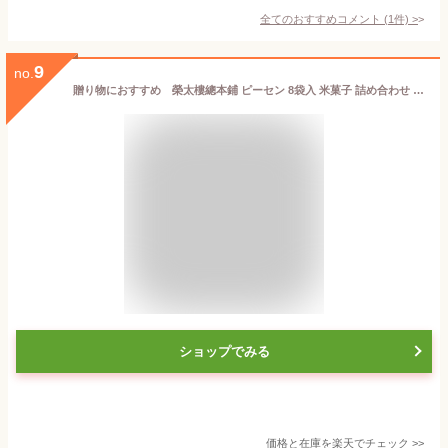
全てのおすすめコメント
(
1
件)
>
9
no.
贈り物におすすめ 榮太樓總本鋪 ピーセン 8袋入 米菓子 詰め合わせ ギフト [お菓子 和菓子 おかき おせんべい スイーツ ギフト 詰め合わせ セット] 出産祝・誕生日・入園・御祝・結婚祝【クリスマス】【歳暮 年賀】
ショップでみる
価格と在庫を
楽天
でチェック
>>