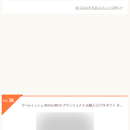
全てのおすすめコメント
(
1
件)
>
16
no.
ブールミッシュ BOULMICH グランリュクス (6個入り)プチギフト ギフト 個包装 人気 お返し お土産 スイーツ お菓子 詰め合わせ プレゼント 内祝 誕生日