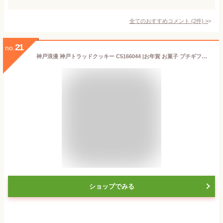
全てのおすすめコメント
(
2
件)
>
21
no.
神戸浪漫 神戸トラッドクッキー C5166044 |お年賀 お菓子 プチギフト 1000円 ポッキリ 個包装 小分け クッキー 24枚 詰め合わせ おしゃれ 結婚 出産 内祝い ギフトセット 退職 送別 引っ越し 挨拶 粗品 職場 お礼 菓子折り 洋菓子 香典返し 粗供養 一周忌 お返し 景品
ショップでみる