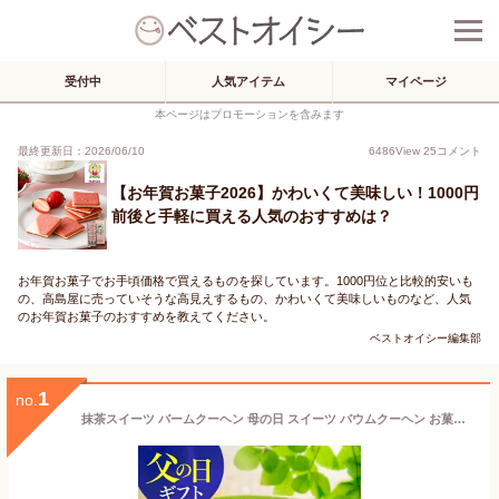
受付中
人気アイテム
マイページ
本ページはプロモーションを含みます
最終更新日：2026/06/10
6486
View
25
コメント
【お年賀お菓子2026】かわいくて美味しい！1000円
前後と手軽に買える人気のおすすめは？
お年賀お菓子でお手頃価格で買えるものを探しています。1000円位と比較的安いも
の、高島屋に売っていそうな高見えするもの、かわいくて美味しいものなど、人気
のお年賀お菓子のおすすめを教えてください。
ベストオイシー編集部
1
no.
抹茶スイーツ バームクーヘン 母の日 スイーツ バウムクーヘン お菓子 静岡抹茶バウムクーヘン お祝い 出産内祝い 内祝い ギフト プレゼント 送料無料 焼き菓子 洋菓子 かわいい 誕生日 お返し 御供 御礼 お中元