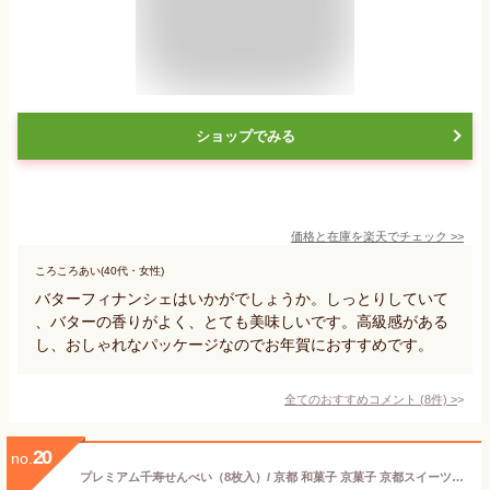
ショップでみる
価格と在庫を
楽天
でチェック
>>
ころころあい(40代・女性)
バターフィナンシェはいかがでしょうか。しっとりしていて
、バターの香りがよく、とても美味しいです。高級感がある
し、おしゃれなパッケージなのでお年賀におすすめです。
全てのおすすめコメント
(
8
件)
>
20
no.
プレミアム千寿せんべい（8枚入）/ 京都 和菓子 京菓子 京都スイーツ お土産 和スイーツ お礼 お祝い お歳暮 御歳暮 御年賀 内祝い お供え 贈り物 ギフト おうち時間 ご家庭用 お茶請け ティータイム お取り寄せ