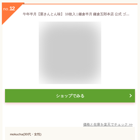
12
no.
午年半月【栗きんとん味】 10枚入 | 鎌倉半月 鎌倉五郎本店 公式 ゴーフレット ゴーフル お取り寄せ おやつ スイーツ 人気 定番土産 お菓子 おもたせ お礼 和菓子 和風 自分用 自宅用 干支 縁起物 小分け 個包装 ギフト お年始 年賀 半月 馬 午
ショップでみる
価格と在庫を
楽天
でチェック
>>
mokucha(30代・女性)