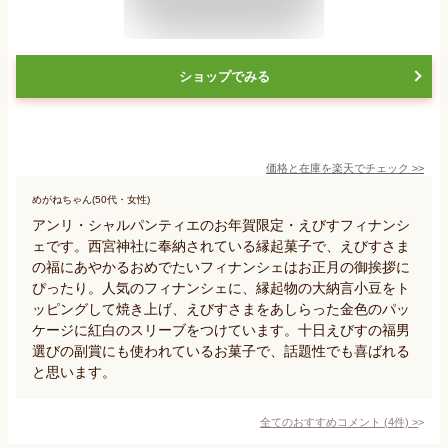
ショップでみる
価格と在庫を
楽天
でチェック
>>
めがねちゃん(50代・女性)
アンリ・シャルパンティエのお年賀限定・えびすフィナンシ
ェです。西宮神社に奉納されている縁起菓子で、えびすさま
の福にあやかるおめでたいフィナンシェはお正月の御挨拶に
ぴったり。人気のフィナンシェに、縁起物の大納言小豆をト
ッピングして焼き上げ、えびすさまをあしらった金色のパッ
ケージに紅白のスリーブをつけています。十日えびすの福男
選びの副賞にも使われているお菓子で、話題性でも喜ばれる
と思います。
全てのおすすめコメント
(
4
件)
>