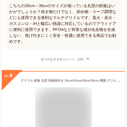
こちらの28cm～38cnのサイズが揃っている丸型の鉄板はい
かがでしょうか？焼き物だけでなく、炒め物・スープ調理な
どにも使用できる便利なマルチグリドルです。直火・炭火・
ガスコンロ・IHと幅広い熱源に対応しているのでアウトドア
に便利に使用できます。PFOAなど有害な成分化合物を生成
しない、焦げ付きにくく安全・快適に使用できる商品でお勧
めです。
全てのおすすめコメント（2件）
8
no.
グリドル 鉄板 丸型 収納袋付き 30cm/34cm/36cm/38cm 韓国 グリル グリルパン ステーキ 焼肉 プレート BBQ バーベキュー キャンプ 丸型鉄板 焚火 IH ガスコンロ 直火 炭火 家庭用 アウトドア 登山 軽量