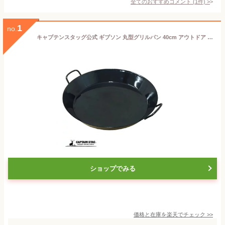
全てのおすすめコメント
(
1
件)
>
1
no.
キャプテンスタッグ公式 ギブソン 丸型グリルパン 40cm アウトドア キャンプ バーベキュー 鉄板 大型 UG-8994 バーベキュークッキング用品 鉄板網 調理 クッキング キッチン用品 調理器具
ショップでみる
価格と在庫を
楽天
でチェック
>>