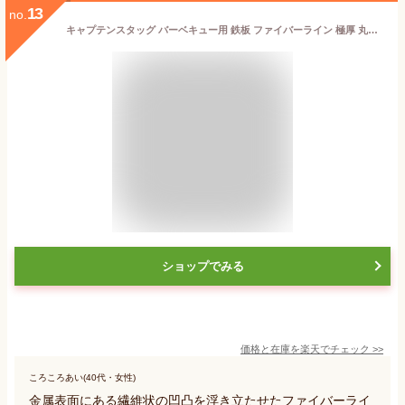
13
no.
キャプテンスタッグ バーベキュー用 鉄板 ファイバーライン 極厚 丸型鉄板 26cm M-6692M-6692
ショップでみる
価格と在庫を
楽天
でチェック
>>
ころころあい(40代・女性)
金属表面にある繊維状の凹凸を浮き立たせたファイバーライ