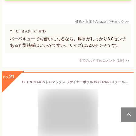
価格と在庫を
Amazon
でチェック
>>
コーヒーさん(40代・男性)
バーベキューでお使いになるなら、厚さがしっかり3.0センチ
ある丸型鉄板はいかがですか。サイズは32.0センチです。
全てのおすすめコメント
(
1
件)
>
21
no.
PETROMAX ペトロマックス ファイヤーボウル fs38 12668 スチール 鉄板 焚き火 焚火 バーベキュー ボウル 焼肉 BBQ アウトドア キャンプ 焚き火台 キャンパー おしゃれ 丸形 円 ギア アウトドア用品 キャンプ用品