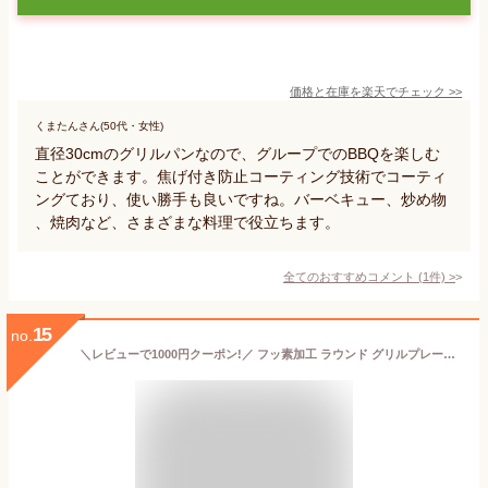
価格と在庫を
楽天
でチェック
>>
くまたんさん(50代・女性)
直径30cmのグリルパンなので、グループでのBBQを楽しむ
ことができます。焦げ付き防止コーティング技術でコーティ
ングており、使い勝手も良いですね。バーベキュー、炒め物
、焼肉など、さまざまな料理で役立ちます。
全てのおすすめコメント
(
1
件)
>
15
no.
＼レビューで1000円クーポン!／ フッ素加工 ラウンド グリルプレート 30cm ガス火 IH対応 丸型 グリドル マルチプレート 30cm サイズ 便利 コンパクト 軽量 直火 焚き火 フライパン キャンプ バーベキュー 焼肉 マルチグリルパン 丸形 鉄板マルチグリドル CAPTAIN STAG