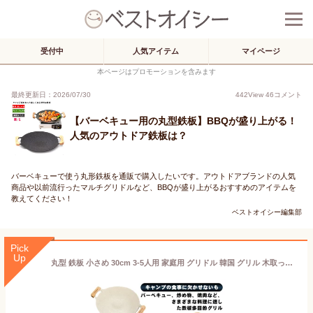
受付中
人気アイテム
マイページ
本ページはプロモーションを含みます
最終更新日：2026/07/30
442
View
46
コメント
【バーベキュー用の丸型鉄板】BBQが盛り上がる！
人気のアウトドア鉄板は？
バーベキューで使う丸形鉄板を通販で購入したいです。アウトドアブランドの人気
商品や以前流行ったマルチグリドルなど、BBQが盛り上がるおすすめのアイテムを
教えてください！
ベストオイシー編集部
Pick
Up
丸型 鉄板 小さめ 30cm 3-5人用 家庭用 グリドル 韓国 グリル 木取っ手 ステーキ 焼肉 プレート 丸型鉄板 グリルパン 軽量 焚火 IH ガスコンロ 直火 炭火 BBQ バーベキュー キャンプ アウトドア 敬老の日