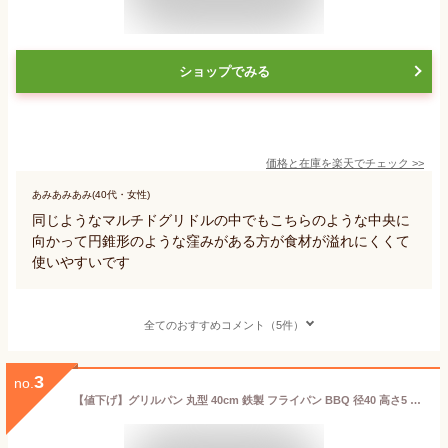
ショップでみる
価格と在庫を
楽天
でチェック
>>
あみあみあみ(40代・女性)
同じようなマルチドグリドルの中でもこちらのような中央に
向かって円錐形のような窪みがある方が食材が溢れにくくて
使いやすいです
全てのおすすめコメント（5件）
3
no.
【値下げ】グリルパン 丸型 40cm 鉄製 フライパン BBQ 径40 高さ5 鉄鍋 アウトドア キャンプ 取っ手付き 焼きそば パエリア 鉄板焼き