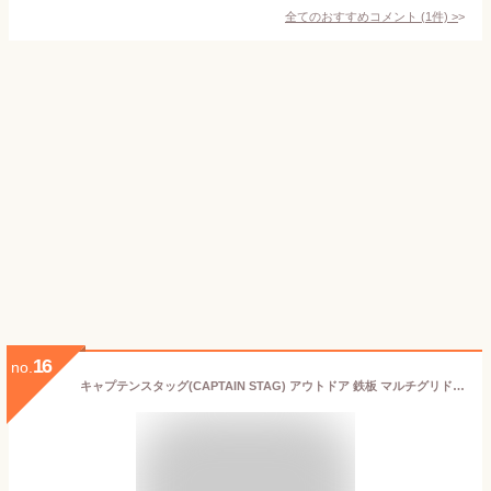
全てのおすすめコメント
(
1
件)
>
16
no.
キャプテンスタッグ(CAPTAIN STAG) アウトドア 鉄板 マルチグリドル ラウンド グリルプレート 30cm アルミ製 ふっ素加工 オール熱源対応 ブラック UG-1592