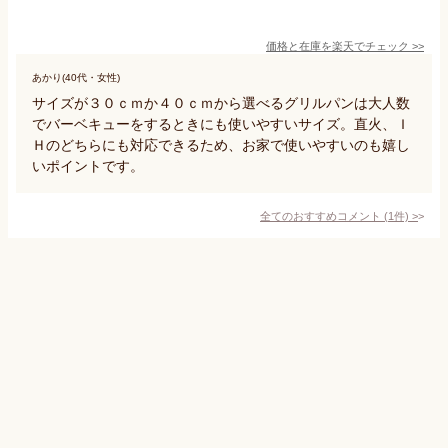
価格と在庫を
楽天
でチェック
>>
あかり(40代・女性)
サイズが３０ｃｍか４０ｃｍから選べるグリルパンは大人数
でバーベキューをするときにも使いやすいサイズ。直火、Ｉ
Ｈのどちらにも対応できるため、お家で使いやすいのも嬉し
いポイントです。
全てのおすすめコメント
(
1
件)
>