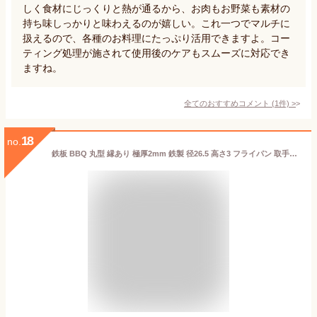
しく食材にじっくりと熱が通るから、お肉もお野菜も素材の
持ち味しっかりと味わえるのが嬉しい。これ一つでマルチに
扱えるので、各種のお料理にたっぷり活用できますよ。コー
ティング処理が施されて使用後のケアもスムーズに対応でき
ますね。
全てのおすすめコメント
(
1
件)
>
18
no.
鉄板 BBQ 丸型 縁あり 極厚2mm 鉄製 径26.5 高さ3 フライパン 取手付 キャンプ アウトドア バーベキュー 丈夫 焼きそば パエリア