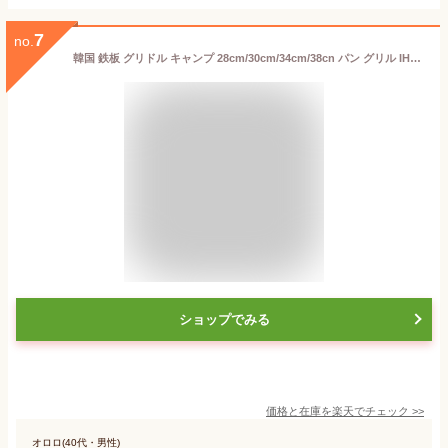
7
no.
韓国 鉄板 グリドル キャンプ 28cm/30cm/34cm/38cn パン グリル IH対応 焼肉 グリルパン ガスコンロ 炭火 丸型 ステーキ キッチン プレート BBQ アウトドア 丸形 ソロ 直火対応 バーベキュー キャンプ アウトドア ステーキ 軽量
ショップでみる
価格と在庫を
楽天
でチェック
>>
オロロ(40代・男性)