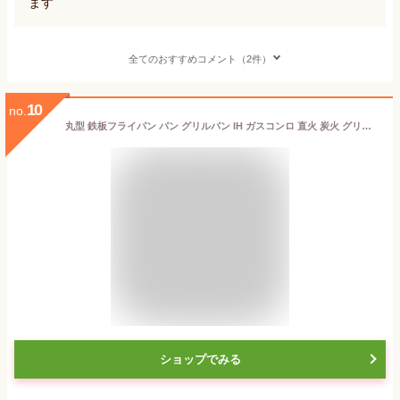
ます
全てのおすすめコメント（2件）
10
no.
丸型 鉄板フライパン パン グリルパン IH ガスコンロ 直火 炭火 グリル 食洗機対応 焼肉 BBQ バーベキュー キャンプ アウトドア ステーキ 軽量 天然木ハンドル 30cm 40cm コンパクト 便利 おしゃれ 使いやすい ギフト プレゼント 送料無料
ショップでみる