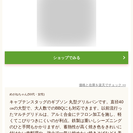
ショップでみる
価格と在庫を
楽天
でチェック
>>
めがねちゃん(50代・女性)
キャプテンスタッグのギブソン 丸型グリルパンです。直径40
㎝の大型で、大人数でのBBQにも対応できます。以前流行っ
たマルチグリドルは、アルミ合金にテフロン加工を施し、軽
くてこびりつきにくいのが利点。鉄製は重いしシーズニング
のひと手間もかかりますが、蓄熱性が高く焼き色をきれいに
付けたい肉料理や、強火で一気に炒めたい焼きそばなども美