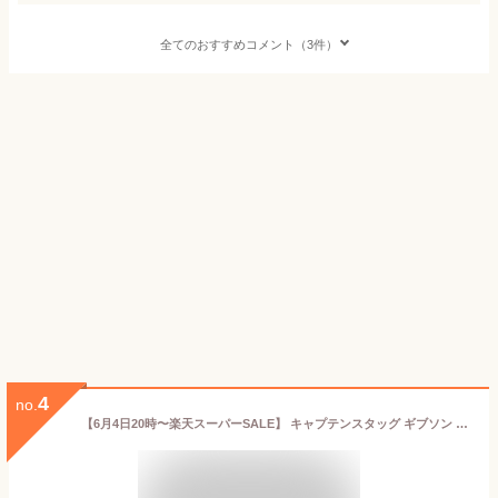
全てのおすすめコメント（3件）
4
no.
【6月4日20時〜楽天スーパーSALE】 キャプテンスタッグ ギブソン 丸型グリルパン 40cm アウトドア キャンプ バーベキュー 鉄板 大型 UG-8994 防災グッズ 防災用品