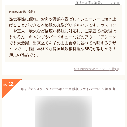
価格と在庫を
楽天
でチェック
>>
MocaG(20代・女性)
熱伝導性に優れ、お肉や野菜を香ばしくジューシーに焼き上
げることができる本格派の丸型グリドルパンです。ガスコン
ロや直火、炭火など幅広い熱源に対応し、ご家庭での調理は
もちろん、キャンプやバーベキューなどのアウトドアシーン
でも大活躍。出来立てをそのまま食卓に並べても映えるデザ
インで、手軽に本格的な韓国風鉄板料理やBBQが楽しめる大
満足の逸品です。
全てのおすすめコメント
(
1
件)
>
12
no.
キャプテンスタッグ バーベキュー用 鉄板 ファイバーライン 極厚 丸型鉄板 26cm M-6692M-6692