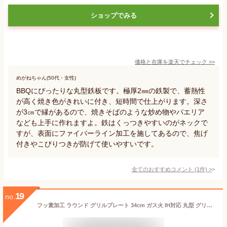
ショップでみる
価格と在庫を
楽天
でチェック
>>
めがねちゃん(50代・女性)
BBQにぴったりな丸型鉄板です。極厚2㎜の鉄製で、蓄熱性
が高く焼き色がきれいに付き、短時間で仕上がります。深さ
が3㎝で縁があるので、焼きそばのような炒め物やパエリア
なども上手に作れますよ。鉄はくっつきやすいのがネックで
すが、表面にファイバーライン加工を施してあるので、焦げ
付きやこびりつきが防げて使いやすいです。
全てのおすすめコメント
(
1
件)
>
19
no.
フッ素加工 ラウンド グリルプレート 34cm ガス火 IH対応 丸型 グリドル マルチプレート 34cm サイズ 便利 コンパクト 軽量 直火 焚き火 グリルパン フライパン アウトドア キャンプ バーベキュー 焼肉 マルチグリルパン 丸形 鉄板マルチグリドル CAPTAIN STAG