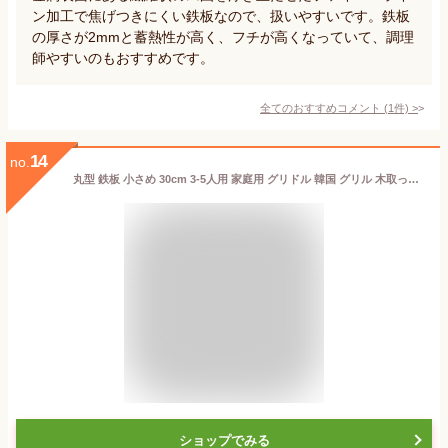
ン加工で焦げつきにくい鉄板なので、扱いやすいです。鉄板
の厚さが2mmと蓄熱性が高く、フチが高くなっていて、調理
師やすいのもおすすめです。
全てのおすすめコメント
(
1
件)
>
14
no.
丸型 鉄板 小さめ 30cm 3-5人用 家庭用 グリドル 韓国 グリル 木取っ手 ステーキ 焼肉 プレート 丸型鉄板 グリルパン 軽量 焚火 IH ガスコンロ 直火 炭火 BBQ バーベキュー キャンプ アウトドア 敬老の日
ショップでみる