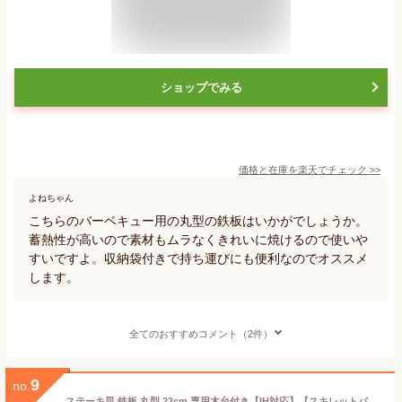
ショップでみる
価格と在庫を
楽天
でチェック
>>
よねちゃん
こちらのバーベキュー用の丸型の鉄板はいかがでしょうか。
蓄熱性が高いので素材もムラなくきれいに焼けるので使いや
すいですよ。収納袋付きで持ち運びにも便利なのでオススメ
します。
全てのおすすめコメント（2件）
9
no.
ステーキ皿 鉄板 丸型 22cm 専用木台付き【IH対応】【スキレットパン】【鉄板皿】【鉄板プレート】【アウトドア】【ソロキャンプ】【BBQ】【オーブン対応】【GRIDDLEX】