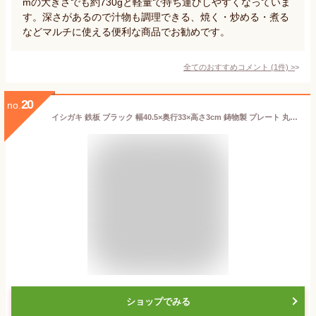
mの大きさでも約730gと軽量で持ち運びしやすくなっていま
す。深さがあるので汁物も調理できる、焼く・炒める・煮る
などマルチに使える便利な商品でお勧めです。
全てのおすすめコメント
(
1
件)
>
20
no.
イシガキ 鉄板 ブラック 幅40.5×奥行33×高さ3cm 鋳物製 プレート 丸型 32cm 電磁調理器 対応 焼そば お好み焼き 焼肉
ショップでみる