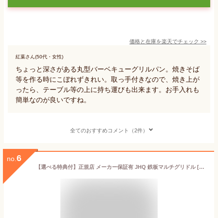
価格と在庫を
楽天
でチェック
>>
紅葉さん(50代・女性)
ちょっと深さがある丸型バーベキューグリルパン。焼きそば
等を作る時にこぼれずきれい。取っ手付きなので、焼き上が
ったら、テーブル等の上に持ち運びも出来ます。お手入れも
簡単なのが良いですね。
全てのおすすめコメント（2件）
6
no.
【選べる特典付】正規店 メーカー保証有 JHQ 鉄板マルチグリドル [33cm / 29cm / 36cm]グリドル 鉄板 アウトドア プレート 丸型鉄板 フライパン 鉄鍋 ジェイエイチキュー IH サビにくい BBQ アルミ ガスコンロ◇炭火 直火 熱伝導 ステーキ 送料無料 P10倍