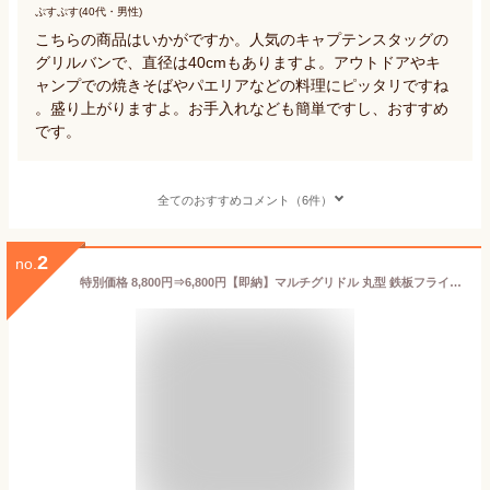
ぷすぷす(40代・男性)
こちらの商品はいかがですか。人気のキャプテンスタッグの
グリルバンで、直径は40cmもありますよ。アウトドアやキ
ャンプでの焼きそばやパエリアなどの料理にピッタリですね
。盛り上がりますよ。お手入れなども簡単ですし、おすすめ
です。
全てのおすすめコメント（6件）
2
no.
特別価格 8,800円⇒6,800円【即納】マルチグリドル 丸型 鉄板フライパン マルチグリドルパン グリルパン 約30cm 【送料無料】 IH ガスコンロ 直火 炭火 グリル 食洗機対応 バーベキュー キャンプ アウトドア ステーキ 軽量