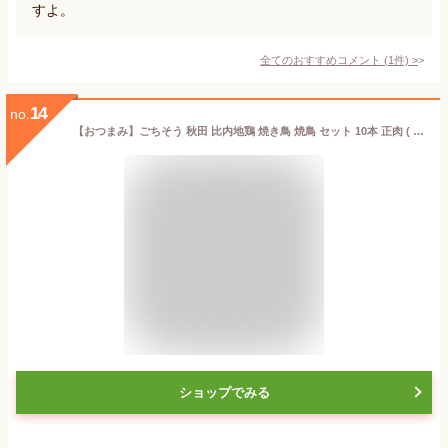
すよ。
全てのおすすめコメント
(
1
件)
>
14
no.
【おつまみ】ごちそう 秋田 比内地鶏 焼き鳥 焼鳥 セット 10本 正肉 ( もも むね ) 男鹿半島の塩 塩
ショップでみる