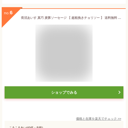
6
no.
長沼あいす 真巧 麦豚ソーセージ 【 超粗挽きチョリソー 】 送料無料 北海道 限定 ギフト 豚肉 加工品 BBQ バーベキュー 燻製 お取り寄せ お土産 贈り物 内祝い お祝い お返し 結婚祝い 出産祝い 誕生日祝い バレンタイン
ショップでみる
価格と在庫を
楽天
でチェック
>>
ころころあい(40代・女性)