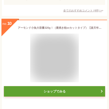
全てのおすすめコメント
(
4
件)
>
10
no.
アーモンド小魚大容量320g！（素焼き粒orカットタイプ）【楽天年間ランキング9回入賞】 国産 瀬戸内海産 九州産 大袋 チャック付き袋 送料無料 ヘルシー おやつ おかし 小魚アーモンド フィッシュ おつまみ オサカナ ナッツ
ショップでみる