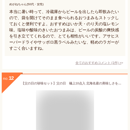
めがねちゃん(50代・女性)
本当に暑い時って、冷蔵庫からビールを出したら即飲みたい
ので、袋を開けてそのまま食べられるおつまみもストックし
ておくと便利ですよ。おすすめはいか天・のり天の塩レモン
味。塩味や酸味のきいたおつまみは、ビールの炭酸の爽快感
を引き立ててくれるので、とても相性がいいです。アサヒス
ーパードライやサッポロ黒ラベルみたいな、軽めのラガーが
すごく合いますね。
全てのおすすめコメント
(
1
件)
>
12
no.
【父の日の珍味セット】父の日 極上10点入 北海名産の美味しさをまるごと凝縮 プレミアム 帆立キムチ 鮭トバ ごまわさび つぶ燻製 みりんたこ 帆立貝紐 焼きえいひれ 焼きいわし いかすみさきいか おしゃぶり昆布 おつまみセット 北海道海鮮 高品質 海鮮