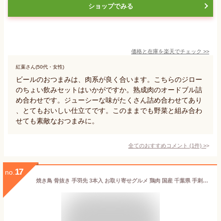
ショップでみる
価格と在庫を
楽天
でチェック
>>
紅葉さん(50代・女性)
ビールのおつまみは、肉系が良く合います。こちらのジロー
のちょい飲みセットはいかがですか。熟成肉のオードブル詰
め合わせです。ジューシーな味がたくさん詰め合わせてあり
、とてもおいしい仕立てです。このままでも野菜と組み合わ
せても素敵なおつまみに。
全てのおすすめコメント
(
1
件)
>
17
no.
焼き鳥 骨抜き 手羽先 3本入 お取り寄せグルメ 鶏肉 国産 千葉県 手刺し タレ焼き 塩焼き やきとり 焼鳥 ヤキトリ ギフト 晩酌おつまみ 調理済み