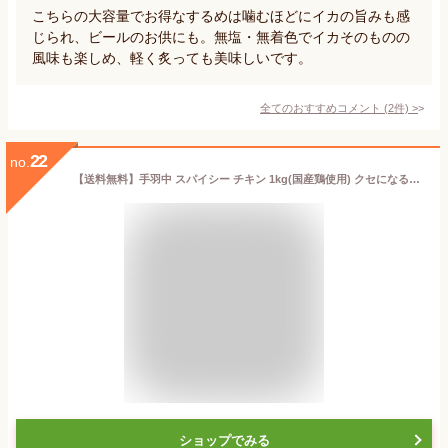
こちらの大容量でお得なするめは噛むほどにイカの旨みも感
じられ、ビールのお供にも。無塩・無着色でイカそのものの
風味も楽しめ、軽く炙っても美味しいです。
全てのおすすめコメント
(
2
件)
>
22
no.
【送料無料】手羽中 スパイシー チキン 1kg(国産鶏使用) クセになる辛さ 簡単調理【鳥肉】【冷凍】(fn70801)まとめ買い 大量 冷凍惣菜 業務用 家庭用 お惣菜 お弁当 電子レンジ 温めるだけ 冷凍 朝食 弁当 おかず レンチン 訳あり レンジでチン 冷凍おかずセット 福袋 食品
ショップでみる