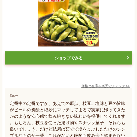
ショップでみる
価格と在庫を
楽天
でチェック
>>
Tacky
定番中の定番ですが、あえての原点、枝豆。塩味と豆の旨味
がビールの炭酸と絶妙にマッチしてまるで実家に帰ってきた
かのような安心感で飲み飽きない味わいを提供してくれます
。もちろん、枝豆を使った揚げ物やスナック菓子、それらも
良いでしょう。だけど結局は茹でて塩をまぶしただけのシン
プルなものが一番。これがないと晩酌も飲み会も始まらない