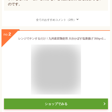
のです。
全てのおすすめコメント（2件）
2
no.
レンジでチンするだけ！九州産若鶏使用 大分かぼす塩唐揚げ 350g×2袋セット 大分名産カボス からあげ 簡単調理 お惣菜 おかず お弁当 おつまみ 冷凍便 大分航空ターミナル【送料込】
ショップでみる