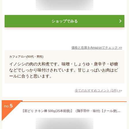
ショップでみる
価格と在庫を
Amazon
でチェック
>>
カフェアロハ(50代・男性)
イノシシの肉の大和煮です。味噌・しょうゆ・唐辛子・砂糖
などでしっかり味付けされています。甘じょっぱいお肉はビ
ールに合うと思います。
全てのおすすめコメント
(
1
件)
>
5
no.
【若どり チキン棒 500g(25本前後)】（鶏手羽中・味付)【クール便(冷凍)発送】