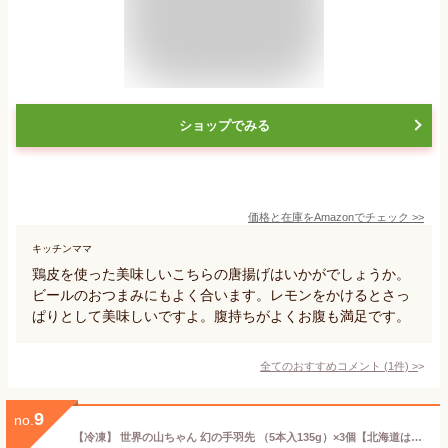
ショップでみる
価格と在庫を
Amazon
でチェック
>>
キッチンママ
鶏皮を使った美味しいこちらの唐揚げはいかがでしょうか。
ビールのおつまみにもよく合います。レモンをかけるとさっ
ぱりとして美味しいですよ。腹持ちがよくお腹も満足です。
全てのおすすめコメント
(
1
件)
>
9
no.
【冷凍】 世界の山ちゃん 幻の手羽先 （5本入135g）×3個【北海道は発送不可】 愛知県 エスワイフード まぼろしの手羽先 幻手羽先 手羽先サミット金賞