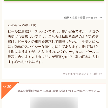
価格と在庫を
楽天
でチェック
>>
めがねちゃん(50代・女性)
ビールに唐揚げ、テッパンですね。鶏が定番ですが、タコの
唐揚げも美味しいですよ。こちらは秋田八森産の水だこの唐
揚げ。ビールとの相性を追求して開発したため、生姜とにん
にく強めのスパイシーな味付けにしてあります。揚げるひと
手間はありますが、ぷりぷりのスパイシーなタコ、ビールに
最高に合いますよ！タウリンが豊富なので、夏の疲れにもお
すすめのおつまみです。
全てのおすすめコメント
(
3
件)
>
20
no.
訳あり無選別 カルパス600g (300g×2袋) おつまみ カルパス サラミ ドライソーセージ 珍味 訳あり 送料無料 お試し ポイント消化 人気商品 山形 大容量 お徳用 メール便 NP [無選別Aカルパス2袋 LN] 即送