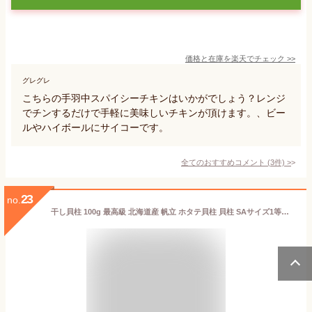
価格と在庫を
楽天
でチェック
>>
グレグレ
こちらの手羽中スパイシーチキンはいかがでしょう？レンジ
でチンするだけで手軽に美味しいチキンが頂けます。、ビー
ルやハイボールにサイコーです。
全てのおすすめコメント
(
3
件)
>
23
no.
干し貝柱 100g 最高級 北海道産 帆立 ホタテ貝柱 貝柱 SAサイズ1等検 ホタテ ほたて おつまみ 干貝柱 海鮮 海産物 国産 珍味 乾物 乾燥 酒の肴 贈り物 プレゼント メール便 送料無料 お取り寄せグルメ お土産 ギフト プレゼント お節 母の日 父の日