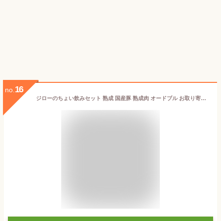
16
no.
ジローのちょい飲みセット 熟成 国産豚 熟成肉 オードブル お取り寄せ グルメ おつまみ ギフト 贈り物 ビールにぴったり 家飲み 宅飲み ちょいのみ お酒のおとも コンビーフ 送料無料 ハム 工房 ジロー