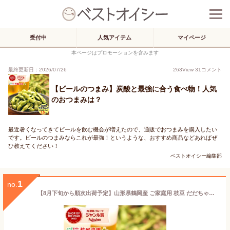
受付中
人気アイテム
マイページ
本ページはプロモーションを含みます
最終更新日：2026/07/26
263
View
31
コメント
【ビールのつまみ】炭酸と最強に合う食べ物！人気
のおつまみは？
最近暑くなってきてビールを飲む機会が増えたので、通販でおつまみを購入したい
です。ビールのつまみならこれが最強！というような、おすすめ商品などあればぜ
ひ教えてください！
ベストオイシー編集部
1
no.
【8月下旬から順次出荷予定】山形県鶴岡産 ご家庭用 枝豆 だだちゃ豆 2kg(500g×4P)※日時指定はメールで※【山形産 正規品 まめ マメ 豆 枝豆 茶豆 庄内茶豆 だだちゃ豆 ご自宅用 ご家庭用 お得 訳あり わけあり お試し おつまみ 人気 産地直送 送料無料】