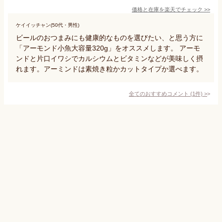
価格と在庫を
楽天
でチェック
>>
ケイイッチャン(50代・男性)
ビールのおつまみにも健康的なものを選びたい、と思う方に
「アーモンド小魚大容量320g」をオススメします。 アーモ
ンドと片口イワシでカルシウムとビタミンなどが美味しく摂
れます。アーミンドは素焼き粒かカットタイプか選べます。
全てのおすすめコメント
(
1
件)
>