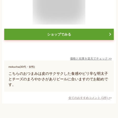
ショップでみる
価格と在庫を
楽天
でチェック
>>
mokucha(30代・女性)
こちらのおつまみは皮のサクサクした食感やピリ辛な明太子
とチーズのまろやかさがありビールに合いますのでお勧めで
す。
全てのおすすめコメント
(
1
件)
>