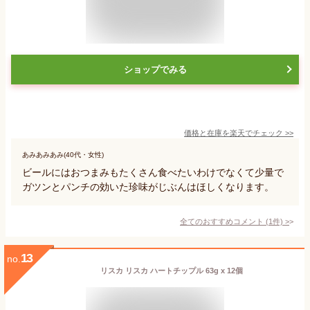
ショップでみる
価格と在庫を
楽天
でチェック
>>
あみあみあみ(40代・女性)
ビールにはおつまみもたくさん食べたいわけでなくて少量で
ガツンとパンチの効いた珍味がじぶんはほしくなります。
全てのおすすめコメント
(
1
件)
>
13
no.
リスカ リスカ ハートチップル 63g x 12個