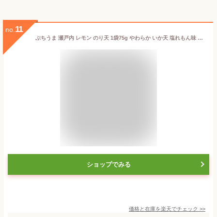
11
no.
ぶちうま 瀬戸内 レモン のり天 1袋75g やわらか いか天 塩れもん味 1袋45g 各2袋セット 広島尾道名産 送料無料 おつまみ 砂田食品
ショップでみる
価格と在庫を
楽天
でチェック
>>