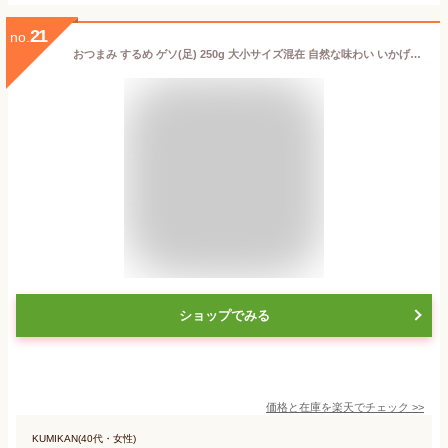
21
no.
おつまみ するめ ゲソ(足) 250g 大小サイズ混在 自然な味わい いかげそ 北海道産 するめげそ 大容量 業務用
ショップでみる
価格と在庫を
楽天
でチェック
>>
KUMIKAN(40代・女性)