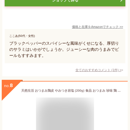
ショップでみる
価格と在庫を
Amazon
でチェック
>>
ここあ(50代・女性)
ブラックペッパーのスパイシーな風味がくせになる、厚切り
のサラミはいかがでしょうか。ジューシーな肉のうまみでビ
ールもすすみます。
全てのおすすめコメント
(
1
件)
>
8
no.
天然生活 おつまみ鶏皮 やみつき岩塩 (200g) 食品 おつまみ 珍味 鶏 チップス せんべい ジューシー ピンクソルト 紅塩 アンデス