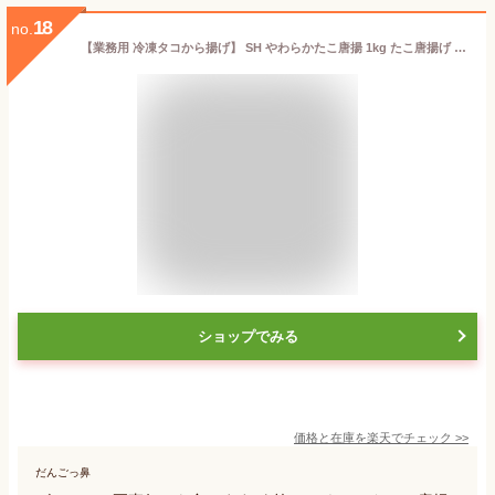
18
no.
【業務用 冷凍タコから揚げ】 SH やわらかたこ唐揚 1kg たこ唐揚げ タコ唐揚げ タコの唐揚げ タコのから揚げ たこ 揚げ物 冷凍 食品 大容量 業務用食材 子供 お惣菜 おかず つまみ おつまみ 酒の肴 お取り寄せグルメ 取り寄せ お弁当 宅飲み 家飲み
ショップでみる
価格と在庫を
楽天
でチェック
>>
だんごっ鼻