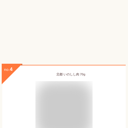
4
no.
北都 いのしし肉 70g