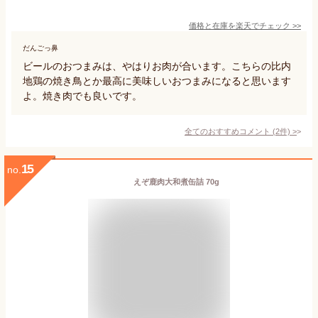
価格と在庫を
楽天
でチェック
>>
だんごっ鼻
ビールのおつまみは、やはりお肉が合います。こちらの比内
地鶏の焼き鳥とか最高に美味しいおつまみになると思います
よ。焼き肉でも良いです。
全てのおすすめコメント
(
2
件)
>
15
no.
えぞ鹿肉大和煮缶詰 70g