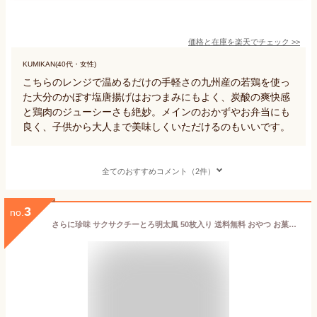
価格と在庫を
楽天
でチェック
>>
KUMIKAN(40代・女性)
こちらのレンジで温めるだけの手軽さの九州産の若鶏を使っ
た大分のかぼす塩唐揚げはおつまみにもよく、炭酸の爽快感
と鶏肉のジューシーさも絶妙。メインのおかずやお弁当にも
良く、子供から大人まで美味しくいただけるのもいいです。
全てのおすすめコメント（2件）
3
no.
さらに珍味 サクサクチーとろ明太風 50枚入り 送料無料 おやつ お菓子 酒のつまみ おつまみ チーズ 冷凍