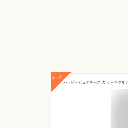
4
no.