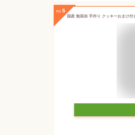
5
no.