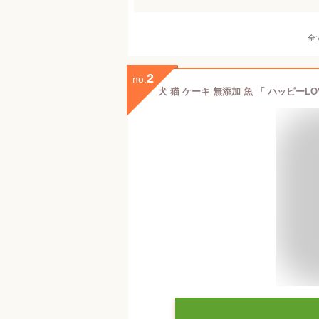
全
2
no.