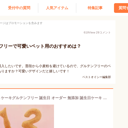
受付中の質問
人気アイテム
特集記事
質問
ージはプロモーションを含みます
619
View
29
コメント
フリーで可愛いペット用のおすすめは？
購入したいです。普段から小麦粉を避けているので、グルテンフリーのペ
ありますか？可愛いデザインだと嬉しいです！
ベストオイシー編集部
ハッピープリティーウーわんケーキ 犬 ケーキグルテンフリー 誕生日 オーダー 無添加 誕生日ケーキ 猫 ケーキ 小型犬 大型犬 愛犬 健康 誕生日 ギフト プレゼント おやつ 小型犬 猫 ギフト お祝い プレゼント さつまいも さつま芋 鶏むね肉 にんじん 生乳100％ ヨーグルト