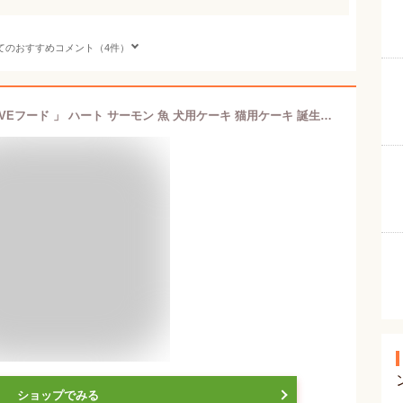
てのおすすめコメント（4件）
犬 猫 ケーキ 無添加 魚 「 ハッピーLOVEフード 」 ハート サーモン 魚 犬用ケーキ 猫用ケーキ 誕生日 乳糖 フリー 人気 おすすめ ヘルシー ピンク 安心 安全 健康 ギフト 食いつき ハート グルテンフリー
ショップでみる