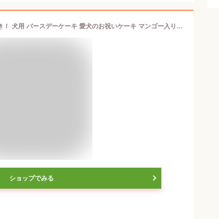
国産 無添加 手作り クッキーおまけ付き！ 犬用 バースデーケーキ 愛犬のお祝いケーキ マンゴー入り米粉ヨーグルトケーキ(グルテンフリー）
ショップでみる