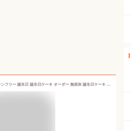
ハッピーピュアチーズ 犬 ケーキグルテンフリー 誕生日 誕生日ケーキ オーダー 無添加 誕生日ケーキ さつま芋 猫 ケーキ 小型犬 チーズケーキ 愛犬 ギフト プレゼント おやつ 健康 生乳100％ヨーグルト 小型犬 猫 ギフト お祝い プレゼント 誕生日