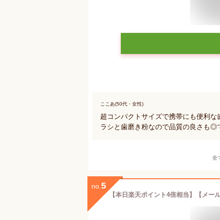
ここあ(50代・女性)
超コンパクトサイズで携帯にも便利な
ラシと歯磨き粉なので品質の良さも◎
全
5
no.