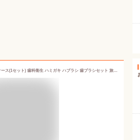
クリアクリーン 携帯用 超コンパクトケース(1セット) 歯科衛生 ハミガキ ハブラシ 歯ブラシセット 旅行用