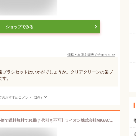
ショップでみる
価格と在庫を
楽天
でチェック
>>
歯ブラシセットはいかがでしょうか。クリアクリーンの歯ブ
です。
てのおすすめコメント（2件）
【本日楽天ポイント4倍相当】【メール便で送料無料でお届け 代引き不可】ライオン株式会社MIGACOT クリニカアドバンテージ ハミガキ・ハブラシセット【医薬部外品】 3個セット(※色は選べません)＜外出時の携帯歯磨きセットに＞【ML385】