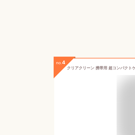
4
no.