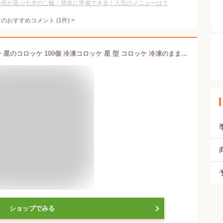
子供が喜ぶ七夕のご飯｜簡単に準備できる！人気のメニューは？
てのおすすめコメント
(
1
件)
>
＼10%OFF／ ¥4752(税込)→¥4277 プチ 星のコロッケ 100個 冷凍コロッケ 星 型 コロッケ 冷凍のまま揚げるだけ お弁当おかず 時短 冷凍惣菜 揚げるだけ 冷凍食品 お弁当 おかず かわいい ミートコロッケ 業務用 お惣菜 パーティー料理 お子様ランチ 夜ご飯 アレルギー対応
ショップでみる