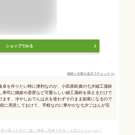
ショップでみる
価格と在庫を
楽天
でチェック
>>
食卓を作りたい時に便利なのが、小田原鈴廣の七夕細工蒲鉾
し寿司に織姫や彦星など可愛らしい細工蒲鉾を添えるだけで
びます。冷やしおでんは火を使わずそのまま副菜になるので
事前に用意しておけて、手軽なのに華やかな七夕ごはんが完
子供が喜ぶ七夕のご飯｜簡単に準備できる！人気のメニューは？