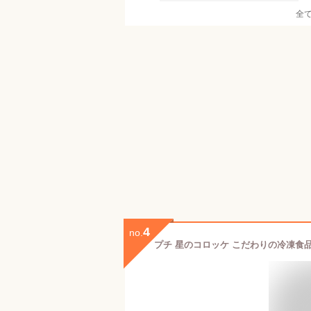
全
4
no.