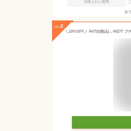
回答された質問
全
2
no.