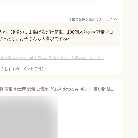
価格と在庫を
楽天
でチェック
>>
うか。冷凍のまま揚げるだけ簡単。100個入りの大容量でコ
ぴったり。お子さんも大喜びですね♪
子供が喜ぶ七夕のご飯｜簡単に準備できる！人気のメニューは？
てのおすすめコメント
(
1
件)
>
歳時記 七夕（い） かまぼこ 蒲鉾 小田原 箱根 お土産 老舗 ご当地 グルメ おつまみ ギフト 贈り物 詰合せ 詰め合わせ お取り寄せ 小田原鈴廣かまぼこ