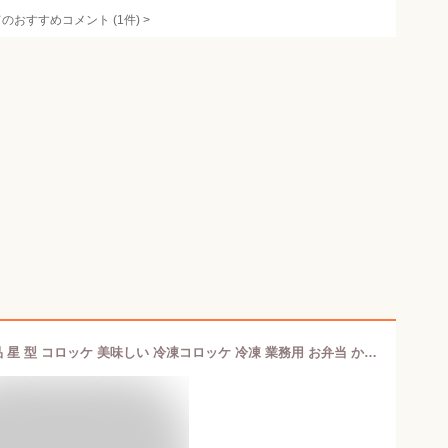
てのおすすめコメント
(
1
件)
>
プチ 星のコロッケ こだわりの冷凍食品 星 型 コロッケ 美味しい 冷凍コロッケ 冷凍 業務用 お弁当 かわいい 小さい ミートコロッケ 肉コロッケ 冷凍食品 冷凍惣菜 冷凍お惣菜 業務用冷凍食品 お弁当おかず お惣菜 弁当 弁当用 おかず お子様ランチ 給食 パーティー クール便