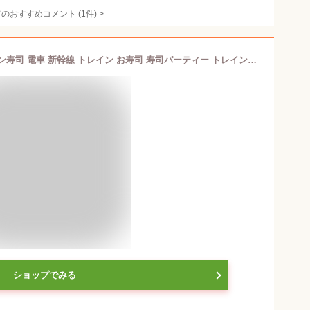
てのおすすめコメント
(
1
件)
>
【マラソン中P10倍】回転寿司 トレイン寿司 電車 新幹線 トレイン お寿司 寿司パーティー トレイン回転寿司 子供 パーティー 誕生日 子供の日 七夕 節分 盛り上がる 楽しい 【◎80】/おウチで楽しいトレイン回転寿司
ショップでみる