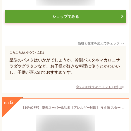
ショップでみる
価格と在庫を
楽天
でチェック
>>
ころころあい(40代・女性)
星型のパスタはいかがでしょうか。冷製パスタやマカロニサ
ラダやグラタンなど、お子様が好きな料理に使うとかわいい
し、子供が喜ぶのでおすすめです。
全てのおすすめコメント
(
1
件)
>
5
no.
【10%OFF】 楽天スーパーSALE 【アレルギー対応】 うす味 スターハンバーグ 40g（25個入り）（アレルギー対応 卵不使用 乳不使用 小麦不使用 星型 ハンバーグ 日東ベスト 夕食 おやつ おかず イベント 行事食 学校 給食 幼稚園 保育園）