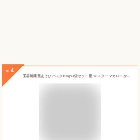
4
no.
玉谷製麺 星あそび パスタ100gx3袋セット 星 ☆ スター マカロニ かわいい お弁当のデコレーション おしゃれ カラーパスタ デコ弁 お料理の色どり デコレーションパスタ トッピング