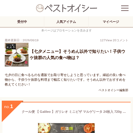
受付中
人気アイテム
マイページ
本ページはプロモーションを含みます
最終更新日：2026/06/19
127
View
20
コメント
【七夕メニュー】そうめん以外で知りたい！子供ウ
ケ抜群の人気の食べ物は？
七夕の日に食べるものを通販でお取り寄せしようと思っています。縁起の良い食べ
物から、子供ウケ抜群な料理まで幅広く知りたいです。そうめん以外でおすすめを
教えてください！
ベストオイシー編集部
1
no.
クール便 【 Galileo 】ガリレオ ミニピザ マルゲリータ 24枚入 720g 28961モッツァレラチーズ エメンタールチーズ トマト 軽食 おやつ 朝食 ランチ おつまみ パーティー 一口サイズ 誕生日 パーティー 2025 男性