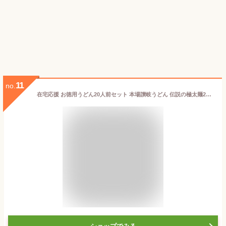
11
no.
在宅応援 お徳用うどん20人前セット 本場讃岐うどん 伝説の極太麺20人前(200g×10袋) 自然の館 簡易包装 送料無料 麺 訳あり