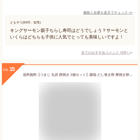
価格と在庫を
楽天
でチェック
>>
ともぞう(50代・女性)
キングサーモン親子ちらし寿司はどうでしょう？サーモンと
いくらはどちらも子供に人気でとっても美味しいですよ！
全てのおすすめコメント
(
5
件)
>
15
no.
送料無料【つきじ 丸武 卵焼き 2個セット】築地 だし巻き卵 厚焼き卵 玉子焼き たまご サンド お弁当 お取り寄せ 厚焼き玉子 丸武 卵焼き まるたけ 卵焼き 築地厚焼き玉子 クーポン利用可