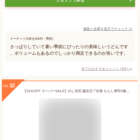
ショップでみる
価格と在庫を
楽天
でチェック
>>
ドーナッツ大好き(40代・男性)
さっぱりしていて暑い季節にぴったりの美味しいうどんです
。ボリュームもあるのでしっかり満足できるのが良いです。
全てのおすすめコメント
(
3
件)
>
12
no.
【10％OFF スーパーSALE】のし対応 誕生日 ｢冷凍 ちらし寿司4個入｣ 誕生日お祝い 長寿祝い 冷凍総菜 和風惣菜 レンジ加熱【奈良土産 柿の葉寿司いざさ 中谷本舗 グルメ 公式】加熱寿司 チラシ寿司 食べ物 食品 冷凍寿司 春ギフト 日時指定【冷凍食品】