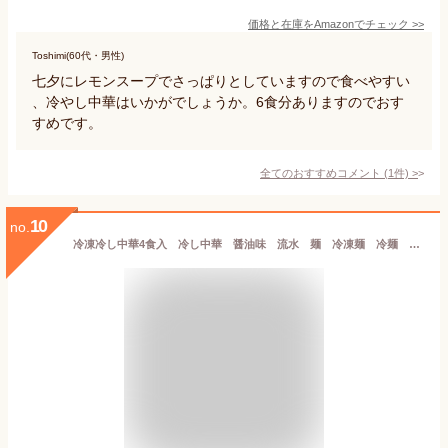
価格と在庫を
Amazon
でチェック
>>
Toshimi(60代・男性)
七夕にレモンスープでさっぱりとしていますので食べやすい
、冷やし中華はいかがでしょうか。6食分ありますのでおす
すめです。
全てのおすすめコメント
(
1
件)
>
10
no.
冷凍冷し中華4食入 冷し中華 醤油味 流水 麺 冷凍麺 冷麺 氷 具材付き 簡単 お中元 お歳暮 お取り寄せ 仙台 牛タン 冷凍食品 中華くらげ くらげ スライスハム 錦糸卵 七夕 送料無料 大盛り たっぷり マヨ たまご