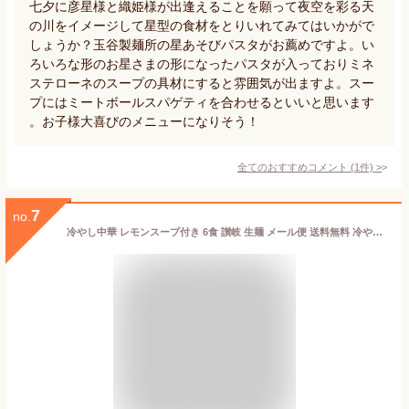
七夕に彦星様と織姫様が出逢えることを願って夜空を彩る天
の川をイメージして星型の食材をとりいれてみてはいかがで
しょうか？玉谷製麺所の星あそびパスタがお薦めですよ。い
ろいろな形のお星さまの形になったパスタが入っておりミネ
ステローネのスープの具材にすると雰囲気が出ますよ。スー
プにはミートボールスパゲティを合わせるといいと思います
。お子様大喜びのメニューになりそう！
全てのおすすめコメント
(
1
件)
>
7
no.
冷やし中華 レモンスープ付き 6食 讃岐 生麺 メール便 送料無料 冷やし麺 冷麺 ご当地 ラーメン 手土産 常温保存OK 非常食にも おすすめ 日持ち 旨さには 訳あり 常温 1000円ポッキリ ポイント消化 [産直]