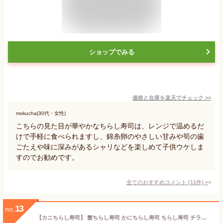
ショップでみる
価格と在庫を
楽天
でチェック
>>
mokucha(30代・女性)
こちらの見た目が華やかなちらし寿司は、レンジで温めるだ
けで手軽に食べられますし、錦糸卵のやさしい甘みや筍の歯
ごたえや味に深みがあるシャリなどを楽しめて子供ウケしま
すのでお勧めです。
全てのおすすめコメント
(
11
件)
>
13
no.
【カニちらし寿司】 蟹ちらし寿司 かにちらし寿司 ちらし寿司 チラシ寿司 蟹 カニ かに カニ味噌 蟹味噌 かに味噌 冬季限定解除 冬の味覚 冬の代名詞 焼きガニ 湯がきガニ 炙りガニ 日本海 日本海産 境港 境港産 カニちらし寿司レシピ 贅沢カニ三昧