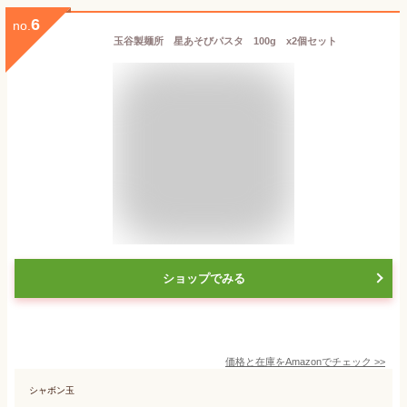
6
no.
玉谷製麺所 星あそびパスタ 100g x2個セット
ショップでみる
価格と在庫を
Amazon
でチェック
>>
シャボン玉