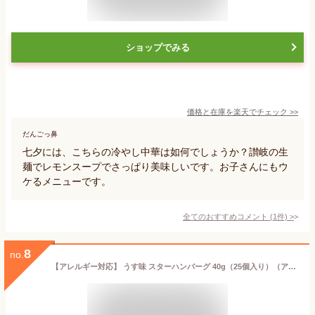
ショップでみる
価格と在庫を
楽天
でチェック
>>
だんごっ鼻
七夕には、こちらの冷やし中華は如何でしょうか？讃岐の生
麺でレモンスープでさっぱり美味しいです。お子さんにもウ
ケるメニューです。
全てのおすすめコメント
(
1
件)
>
8
no.
【アレルギー対応】 うす味 スターハンバーグ 40g（25個入り）（アレルギー対応 卵不使用 乳不使用 小麦不使用 星型 ハンバーグ 日東ベスト 夕食 おやつ おかず イベント 行事食 学校 給食 幼稚園 保育園）