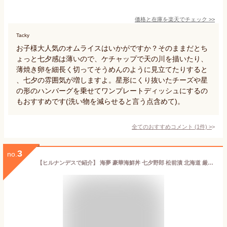
価格と在庫を
楽天
でチェック
>>
Tacky
お子様大人気のオムライスはいかがですか？そのままだとち
ょっと七夕感は薄いので、ケチャップで天の川を描いたり、
薄焼き卵を細長く切ってそうめんのように見立てたりすると
、七夕の雰囲気が増しますよ。星形にくり抜いたチーズや星
の形のハンバーグを乗せてワンプレートディッシュにするの
もおすすめです(洗い物を減らせると言う点含めて)。
全てのおすすめコメント
(
1
件)
>
3
no.
【ヒルナンデスで紹介】 海夢 豪華海鮮丼 七夕野郎 松前漬 北海道 厳選素材使用 お取り寄せで人気 海鮮 松前漬け 1個