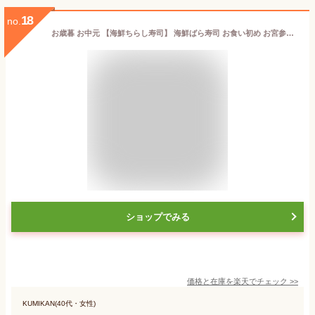
18
no.
お歳暮 お中元 【海鮮ちらし寿司】 海鮮ばら寿司 お食い初め お宮参り 七五三 七五三参り お誕生日 誕生日 ご出産 お七夜 結納 内祝い 内祝 子供の日 こどもの日 節句 節句の日 海鮮チラシ寿司 海鮮丼 お祝いの席に、いかがですか？お腹いっぱい幸せ気分に♪
ショップでみる
価格と在庫を
楽天
でチェック
>>
KUMIKAN(40代・女性)