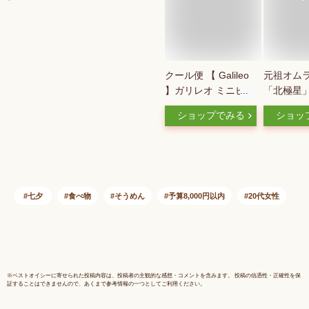
クール便 【 Galileo
元祖オム
】ガリレオ ミニピザ
「北極星
マルゲリータ 24枚入
ス（230g
ショップでみる
ショッ
720g 28961モッツァ
業祝い 入
レラチーズ エメンタ
お祝い ご
ールチーズ トマト
産 景品 
軽食 おやつ 朝食 ラ
ンチ おつまみ パー
ティー 一口サイズ
七夕
食べ物
そうめん
予算8,000円以内
20代女性
誕生日 パーティー
2025 男性
※
ベストオイシー
に寄せられた投稿内容は、投稿者の主観的な感想・コメントを含みます。 投稿の信憑性・正確性を保
証することはできませんので、あくまで参考情報の一つとしてご利用ください。