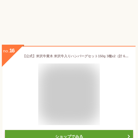
16
no.
【公式】米沢牛黄木 米沢牛入りハンバーグセット150g 3種x2（計 6個入り）米沢牛 国産豚 デミグラスハンバーグ フレッシュマッシュルーム 3種のきのこ 野菜 和風ハンバーグ コク 旨み 風味 イタリアンハンバーグ 国産 お中元 お歳暮 ギフト お取り寄せ 誕生日 御贈答
ショップでみる