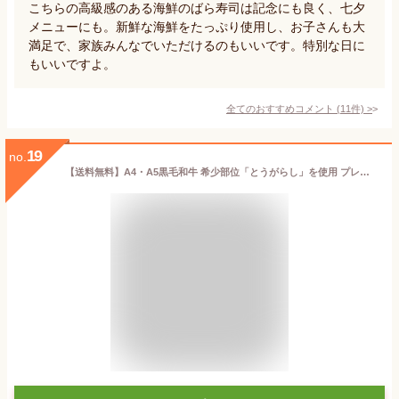
こちらの高級感のある海鮮のばら寿司は記念にも良く、七夕
メニューにも。新鮮な海鮮をたっぷり使用し、お子さんも大
満足で、家族みんなでいただけるのもいいです。特別な日に
もいいですよ。
全てのおすすめコメント
(
11
件)
>
19
no.
【送料無料】A4・A5黒毛和牛 希少部位「とうがらし」を使用 プレミアム ローストビーフ （特製ソース・レホール付き）添加物を使用せず塩と胡椒のみでロースト 高級 ギフト 無添加食品 おつまみ お中元 お歳暮 クリスマス