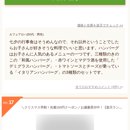
価格と在庫を
楽天
でチェック
>>
カフェアロハ(50代・男性)
七夕の行事食はそうめんなので、それ以外ということでした
らお子さんが好きそうな料理でいいと思います。ハンバーグ
はお子さんに人気のあるメニューの一つです。三種類のきの
この「和風ハンバーグ」・赤ワインとマデラ酒を使用した「
デミグラスハンバーグ」・トマトソースとチーズが乗ってい
る「イタリアンハンバーグ」の3種類のセットです。
全てのおすすめコメント
(
4
件)
>
17
no.
＼クリスマス早割！先着150円クーポン／お歳暮受付中！【楽天ランキング1位】 熟成赤身肉 三宿ローストビーフ（400g/600g/800g）200g×2〜4個 《自家製ソース2種付き》 THE ROAST BEEF 手作りローストビーフ MISHUKU クリスマス おせち ブロック肉 小分け 失敗しない ギフト