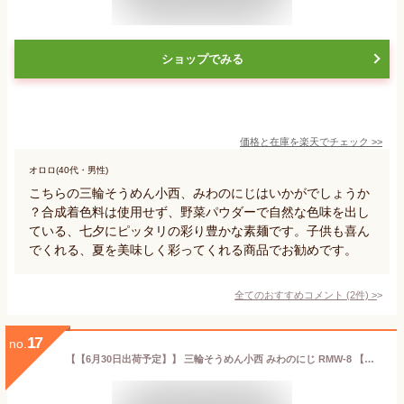
ショップでみる
価格と在庫を
楽天
でチェック
>>
オロロ(40代・男性)
こちらの三輪そうめん小西、みわのにじはいかがでしょうか
？合成着色料は使用せず、野菜パウダーで自然な色味を出し
ている、七夕にピッタリの彩り豊かな素麺です。子供も喜ん
でくれる、夏を美味しく彩ってくれる商品でお勧めです。
全てのおすすめコメント
(
2
件)
>
17
no.
【【6月30日出荷予定】】 三輪そうめん小西 みわのにじ RMW-8 【七夕素麺 自家需要品のし包装不可】[zk]