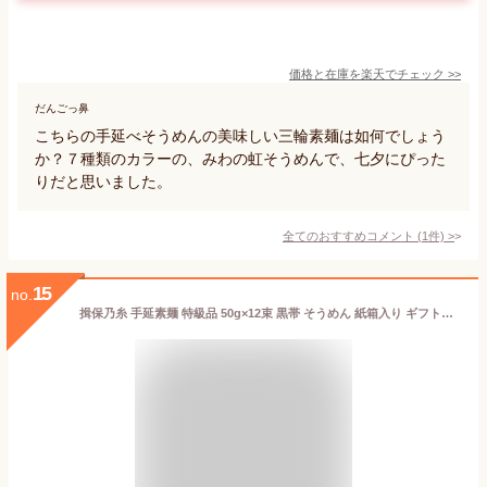
価格と在庫を
楽天
でチェック
>>
だんごっ鼻
こちらの手延べそうめんの美味しい三輪素麺は如何でしょう
か？７種類のカラーの、みわの虹そうめんで、七夕にぴった
りだと思いました。
全てのおすすめコメント
(
1
件)
>
15
no.
揖保乃糸 手延素麺 特級品 50g×12束 黒帯 そうめん 紙箱入り ギフト中元 回忌 法要 贈答用 乾麺 お礼 お返しギフト セット ラッピング済