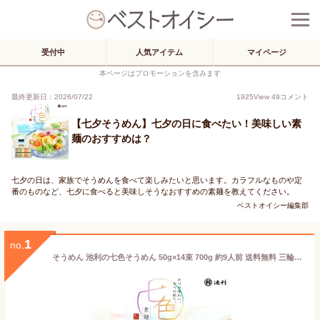
受付中
人気アイテム
マイページ
本ページはプロモーションを含みます
最終更新日：2026/07/22
1925
View
49
コメント
【七夕そうめん】七夕の日に食べたい！美味しい素
麺のおすすめは？
七夕の日は、家族でそうめんを食べて楽しみたいと思います。カラフルなものや定
番のものなど、七夕に食べると美味しそうなおすすめの素麺を教えてください。
ベストオイシー編集部
1
no.
そうめん 池利の七色そうめん 50g×14束 700g 約9人前 送料無料 三輪そうめん カラフル 贈り物 素麺 ネット限定 お取り寄せ 詰め合わせ 御祝 誕生日 内祝 結婚之内祝 出産之内祝 快気之内祝 仏事 粗供養 御供