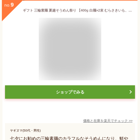
9
no.
ギフト 三輪素麺 夏越そうめん祭り 【400g 白麺×2束 むらさきいも、さくら、しそ、ほうれんそう、かぼちゃ、にんじん 各50g×1束 合計8束 FF-10】 御中元 色麺 三輪そうめん キャラ弁 お弁当 七色 七夕 そうめん流し
ショップでみる
価格と在庫を
楽天
でチェック
>>
ヤギヌマ(50代・男性)
七夕にお勧めの三輪素麺のカラフルなそうめんになり、鮮や