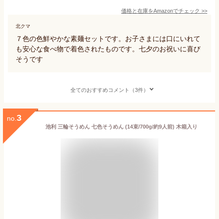
価格と在庫を
Amazon
でチェック
>>
北クマ
７色の色鮮やかな素麺セットです。お子さまには口にいれて
も安心な食べ物で着色されたものです。七夕のお祝いに喜び
そうです
全てのおすすめコメント（3件）
3
no.
池利 三輪そうめん 七色そうめん (14束/700g/約9人前) 木箱入り