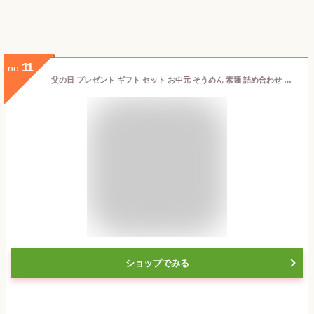
11
no.
父の日 プレゼント ギフト セット お中元 そうめん 素麺 詰め合わせ 送料無料 三輪そうめん小西 RMW-30 みわのにじ 50g×16束 虹色 レインボー
ショップでみる