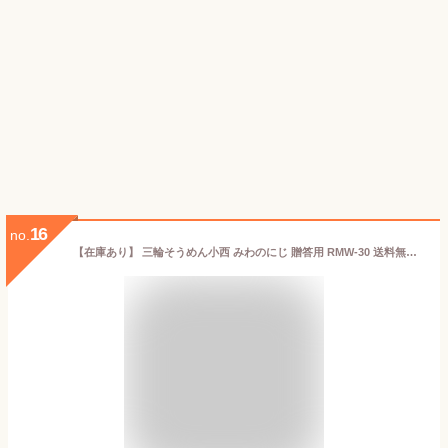
16
no.
【在庫あり】 三輪そうめん小西 みわのにじ 贈答用 RMW-30 送料無料 プレゼント ギフトセット カラフル素麺 虹色 乾麺 詰め合わせ つめあわせ おしゃれ 三輪素麺 おいしい 美味しい うまい お取り寄せ グルメ かわいい 可愛い 食べ物 食品 [zkas]