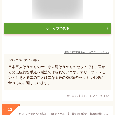
ショップでみる
価格と在庫を
Amazon
でチェック
>>
カフェアロハ(50代・男性)
日本三大そうめんの一つ小豆島そうめんのセットです。昔か
らの伝統的な手延べ製法で作られています。オリーブ・レモ
ン・しそと通常の白とは異なる色の3種類のセットは七夕に
食べるのに適しています。
全てのおすすめコメント
(
2
件)
>
13
no.
ちょっと贅沢な お試し 三輪そうめん 【三輪の寿 紙巻（超極細麺）50g×5束、三輪の白髭（細麺）50ｇ×3束 】 三輪素麺 高級 ギフト 簡単調理 少量 SB-15