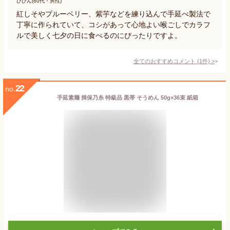
ひひん(60代・男性)
紅しそやプルーベリー、紫芋などを練り込んで手延べ製法で
丁寧に作られていて、コシがあって心地よい喉ごしでカラフ
ルで美しく七夕の日に食べるのにぴったりですよ。
全てのおすすめコメント
(
1
件)
>
22
no.
手延素麺 揖保乃糸 特級品 黒帯 そうめん 50g×36束 紙箱