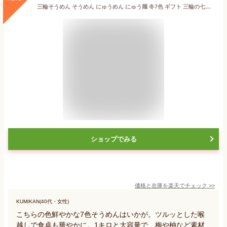
三輪そうめん そうめん にゅうめん にゅう麺 冬7色 ギフト 三輪の七福素麺 セット 1kg 21束入り みわそうめん お歳暮
ショップでみる
価格と在庫を
楽天
でチェック
>>
KUMIKAN(40代・女性)
こちらの色鮮やかな7色そうめんはいかが。ツルッとした喉
越しで食卓も華やかに。1キロと大容量で、梅や柚など素材