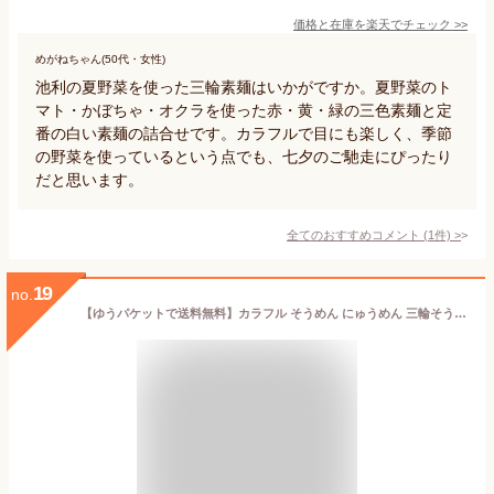
価格と在庫を
楽天
でチェック
>>
めがねちゃん(50代・女性)
池利の夏野菜を使った三輪素麺はいかがですか。夏野菜のト
マト・かぼちゃ・オクラを使った赤・黄・緑の三色素麺と定
番の白い素麺の詰合せです。カラフルで目にも楽しく、季節
の野菜を使っているという点でも、七夕のご馳走にぴったり
だと思います。
全てのおすすめコメント
(
1
件)
>
19
no.
【ゆうパケットで送料無料】カラフル そうめん にゅうめん 三輪そうめん小西 みわのにじ （箱入タイプ）RMW-12 送料込み そうめん カラフル 虹色 かわいい 乾麺 おいしい