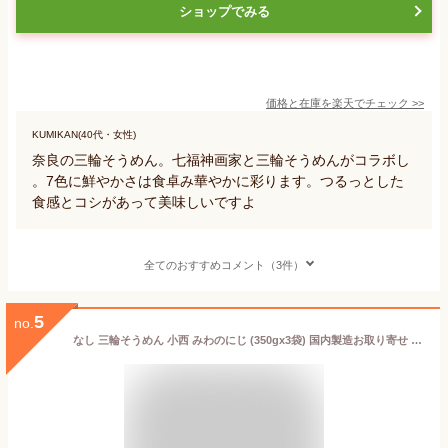
ショップでみる
価格と在庫を
楽天
でチェック
>>
KUMIKAN(40代・女性)
奈良の三輪そうめん。七福神画家と三輪そうめんがコラボし
。7色に鮮やかさは食卓み華やかに彩ります。つるっとした
食感とコシがあって美味しいですよ
全てのおすすめコメント（3件）
5
no.
なし 三輪そうめん 小西 みわのにじ (350gx3袋) 国内製造お取り寄せ グルメ 詰め合わせ 素麵 そうめん