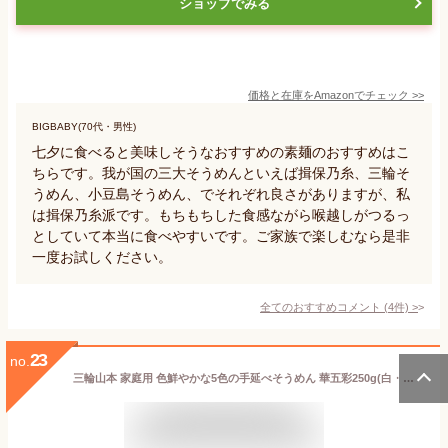
ショップでみる
価格と在庫を
Amazon
でチェック
>>
BIGBABY(70代・男性)
七夕に食べると美味しそうなおすすめの素麺のおすすめはこ
ちらです。我が国の三大そうめんといえば揖保乃糸、三輪そ
うめん、小豆島そうめん、でそれぞれ良さがありますが、私
は揖保乃糸派です。もちもちした食感ながら喉越しがつるっ
としていて本当に食べやすいです。ご家族で楽しむなら是非
一度お試しください。
全てのおすすめコメント
(
4
件)
>
23
no.
三輪山本 家庭用 色鮮やかな5色の手延べそうめん 華五彩250g(白・紫芋・柚子・梅・抹茶 各50g)