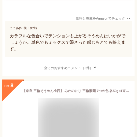
価格と在庫を
Amazon
でチェック
>>
ここあ(50代・女性)
カラフルな色合いでテンションも上がるそうめんはいかがで
しょうか。単色でもミックスで混ざった感じもとても映えま
す。
全てのおすすめコメント（2件）
8
no.
【奈良 三輪そうめん小西】 みわのにじ 三輪素麺 7つの色 各50g×1束 手延べ素麺 インスタ映え そうめん カラフル 流し素麺 乾麺 紅しそ トマト 生姜 よもぎ 青しそ ブルーベリー 紫いも お取り寄せグルメ 母の日 父の日 敬老の日 お中元 誕生日 ギフト 送料無料