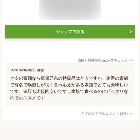
ショップでみる
価格と在庫を
Amazon
でチェック
>>
JACKJACK(40代・男性)
七夕の素麺なら揖保乃糸の特級品はどうですか、定番の素麺
で有名で喉越しが良く食べ応えがある素麺でとても美味しい
です、値段も比較的安いですし家族で食べるのにピッタリな
のでおススメです
全てのおすすめコメント
(
3
件)
>