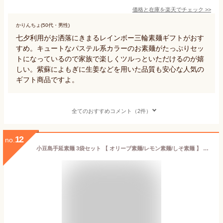
価格と在庫を
楽天
でチェック
>>
かりんちょ(50代・男性)
七夕利用がお洒落にきまるレインボー三輪素麺ギフトがおす
すめ。キュートなパステル系カラーのお素麺がたっぷりセッ
トになっているので家族で楽しくツルっといただけるのが嬉
しい。紫蘇によもぎに生姜などを用いた品質も安心な人気の
ギフト商品ですよ。
全てのおすすめコメント（2件）
12
no.
小豆島手延素麺 3袋セット 【 オリーブ素麺/レモン素麺/しそ素麺 】 3色素麺 750g（ 50g×15束 ）7人前