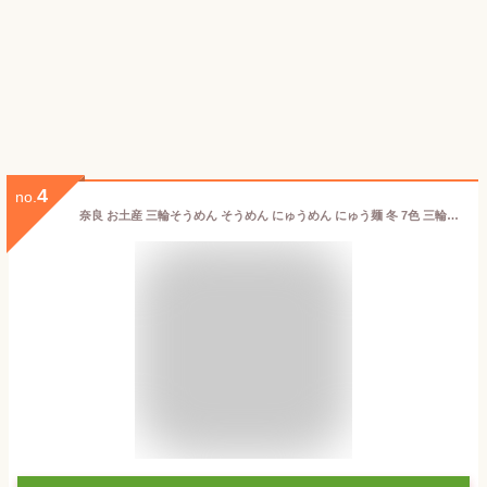
4
no.
奈良 お土産 三輪そうめん そうめん にゅうめん にゅう麺 冬 7色 三輪の七福素麺 プチギフト 七夕 みわそうめん お中元 手土産 修学旅行 食べ比べ ギフト