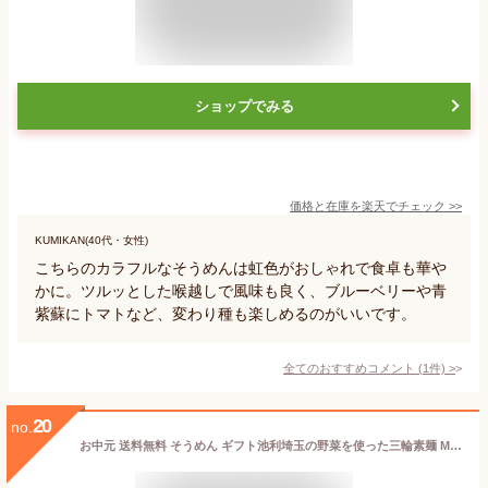
ショップでみる
価格と在庫を
楽天
でチェック
>>
KUMIKAN(40代・女性)
こちらのカラフルなそうめんは虹色がおしゃれで食卓も華や
かに。ツルッとした喉越しで風味も良く、ブルーベリーや青
紫蘇にトマトなど、変わり種も楽しめるのがいいです。
全てのおすすめコメント
(
1
件)
>
20
no.
お中元 送料無料 そうめん ギフト池利埼玉の野菜を使った三輪素麺 MYS‐30