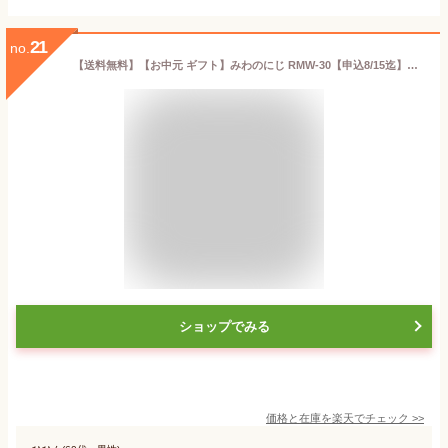
21
no.
【送料無料】【お中元 ギフト】みわのにじ RMW-30【申込8/15迄】【そうめん 手延べ素麺 三輪そうめん小西 紅しそ トマト 生姜 よもぎ 青しそ ブルーベリー むらさき芋 詰め合わせ】【夏ギフト・お中元・サマーギフト 2024】
ショップでみる
価格と在庫を
楽天
でチェック
>>