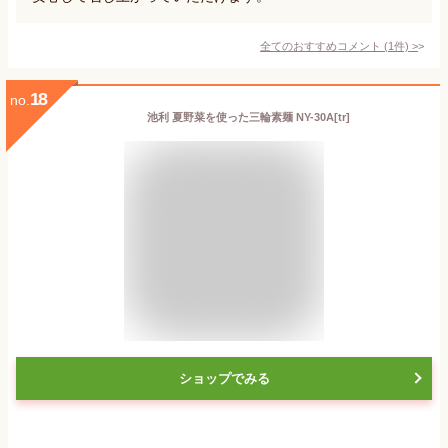
全てのおすすめコメント
(
1
件)
>
18
no.
池利 夏野菜を使った三輪素麺 NY-30A[tr]
ショップでみる