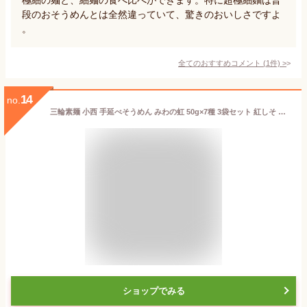
段のおそうめんとは全然違っていて、驚きのおいしさですよ
。
全てのおすすめコメント
(
1
件)
>
14
no.
三輪素麺 小西 手延べそうめん みわの虹 50g×7種 3袋セット 紅しそ トマト しょうが よもぎ 青しそ ブルーベリー 紫芋 素麺 みわのにじ ギフト対応不可 送料無料 (sa)
ショップでみる