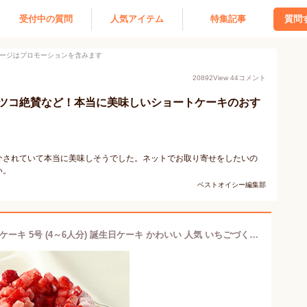
受付中の質問
人気アイテム
特集記事
質問
ージはプロモーションを含みます
20892
View
44
コメント
ツコ絶賛など！本当に美味しいショートケーキのおす
介されていて本当に美味しそうでした。ネットでお取り寄せをしたいの
い。
ベストオイシー編集部
たべるン あまおう苺ピンクのショートケーキ 5号 (4～6人分) 誕生日ケーキ かわいい 人気 いちごづくし 冷凍 バースデーケーキ