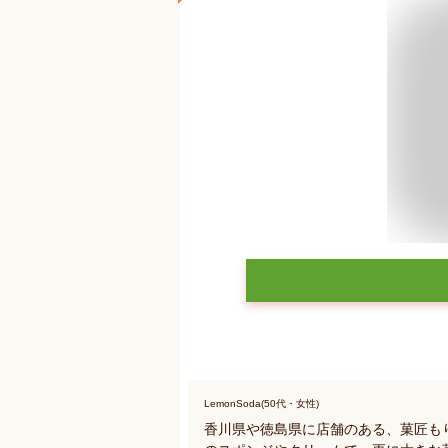
LemonSoda(50代・女性)
香川県や徳島県に店舗のある、菓匠も