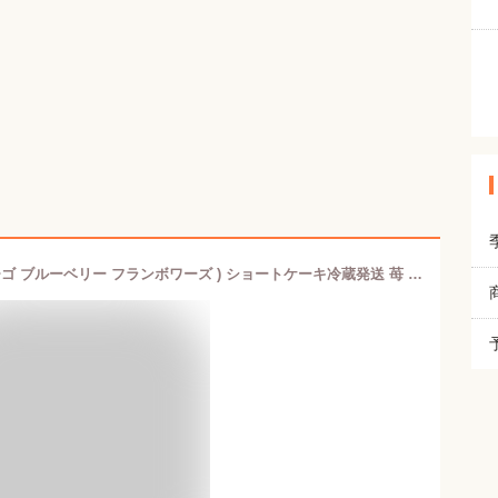
φ14cm ミックスベリー のケーキ( イチゴ ブルーベリー フランボワーズ ) ショートケーキ冷蔵発送 苺 誕生日 バースデーケーキ フルーツケーキ ショートケーキ 誕生日プレゼント バースデー プレゼント スイーツ 【楽ギフ_包装】