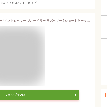
てのおすすめコメント（6件）
冷蔵発送 φ17cm ミックスベリー のケーキ( ストロベリー ブルーベリー ラズベリー ) ショートケーキ苺 イチゴ 誕生日 バースデーケーキ ホールケーキ ショートケーキ ケーキ フルーツ サプライズ 記念日 お祝い プレゼント 入学 大人 子供 チルド 6号 【楽ギフ_包装】
ショップでみる