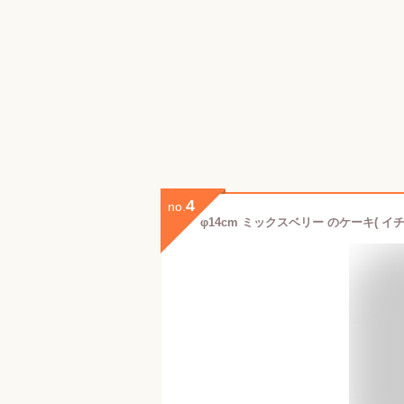
4
no.