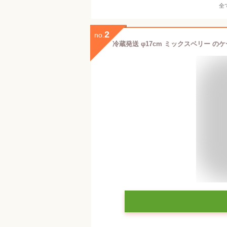
全
2
no.