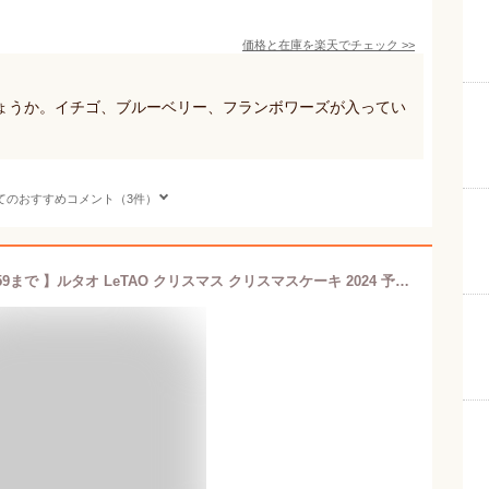
価格と在庫を
楽天
でチェック
>>
ょうか。イチゴ、ブルーベリー、フランボワーズが入ってい
てのおすすめコメント（3件）
【 早期 特典 ポイント5倍12月11日12:59まで 】ルタオ LeTAO クリスマス クリスマスケーキ 2024 予約 ショートケーキ ケーキ いちご イチゴ 苺 プレゼント サンタ 4号 2人 3人 4人 子供 誕生日 お取り寄せ 北海道 おしゃれ 人気 高級 早期予約 お歳暮 ペールノエル 送料込