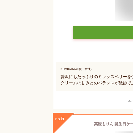
KUMIKAN(40代・女性)
贅沢にもたっぷりのミックスベリーを
クリームの甘みとのバランスが絶妙で
全
5
no.
菓匠もりん 誕生日ケーキ