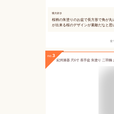
猫大好き
桜柄の朱塗りのお盆で長方形で角が丸
が出来る桜のデザインが素敵だなと思
全
3
no.