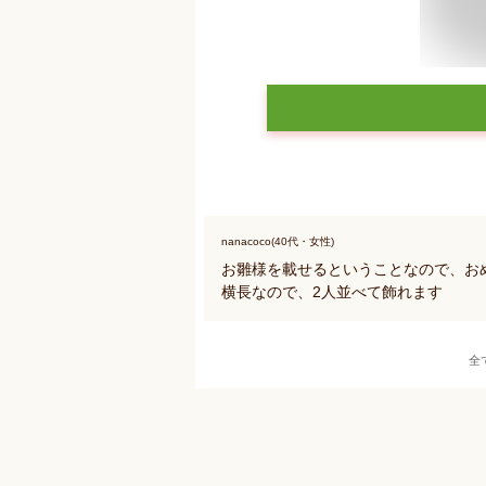
nanacoco(40代・女性)
お雛様を載せるということなので、お
横長なので、2人並べて飾れます
全