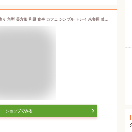
小判盆 36.3cm おぼん お盆 トレー 朱塗り 角型 長方形 和風 食事 カフェ シンプル トレイ 来客用 菓子盆 おうちカフェ 12寸 桜 さくら サクラ 日本製 紀州漆器 赤 レッド
ショップでみる