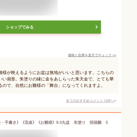
ショップでみる
価格と在庫を
楽天
でチェック
>>
雛様が映えるようにお盆は無地がいいと思います。こちらの
いい扇形。朱塗りの縁に金をあしらった朱天金で、とても華
るので、自然にお雛様の「舞台」になってくれますよ。
全てのおすすめコメント
(
1
件)
>
・手書き》《迅速》《お雛様》8.0丸盆 朱塗り 招福雛 S