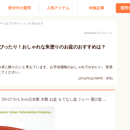
受付中の質問
人気アイテム
特集記事
質問
ージはプロモーションを含みます
1100
View
27
コメント
ぴったり！おしゃれな朱塗りのお盆のおすすめは？
食卓に飾りたいと考えています。お手頃価格のおしゃれでかわいい、朱塗
えてください。
ぱやぱやはげ(40代・女性)
越前塗 布目 尺1小判もてなし盆 古代朱 33×17.5×1.3cm日本製 木製 お盆 もてなし盆 トレー 運び盆 一人膳