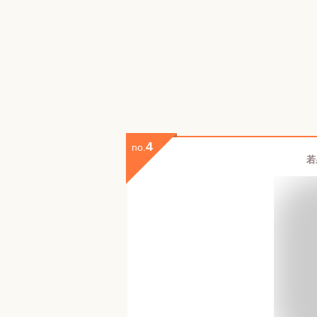
4
no.
若