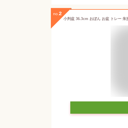
2
no.