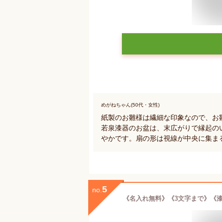
めがねちゃん(50代・女性)
紙製のお雛様は繊細な印象なので、お
若泉漆器のお盆は、末広がりで縁起の
やかです。扇の形は視線が中央に集ま
5
no.
《名入れ無料》《3文字まで》《漆