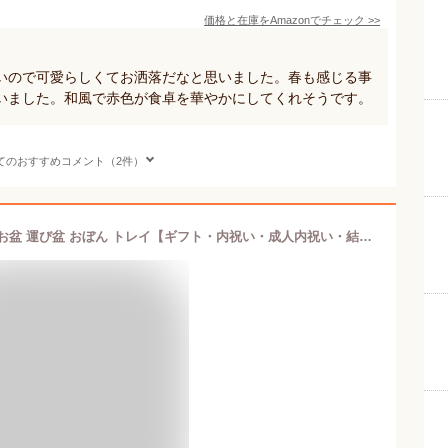
価格と在庫を
Amazon
でチェック
>>
いので可愛らしくてお洒落だなと思いました。春も感じる事
いました。和風で赤色が食卓を華やかにしてくれそうです。
てのおすすめコメント（2件）
紀州漆器 尺6寸 長手盆 朱塗り 二羽鶴 お盆 運び盆 おぼん トレイ【ギフト・内祝い・成人内祝い・結婚内祝い・新築祝い・お返し】【楽ギフ_包装選択】【楽ギフ_のし】【楽ギフ_のし宛書】