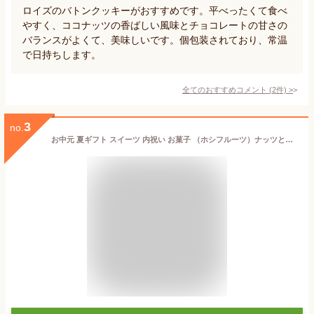
ロイズのバトンクッキーがおすすめです。平べったくて食べ
やすく、ココナッツの香ばしい風味とチョコレートの甘さの
バランスがよくて、美味しいです。個包装されており、常温
で日持ちします。
全てのおすすめコメント
(
2
件)
>
3
no.
お中元 夏ギフト スイーツ 内祝い お菓子 （ホシフルーツ）ナッツとドライフルーツの贅沢ブラウニー 12個（HFNB-12） 詰合せ 結婚内祝い 出産内祝い お返し 詰合せ 快気祝 ご挨拶 写真入り メッセージカード無料 名入れ 贈答品 gws 食べ物 御中元