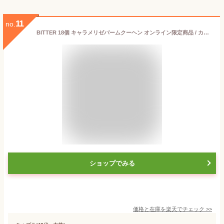
11
no.
BITTER 18個 キャラメリゼバームクーヘン オンライン限定商品 / カラメル 焦がしキャラメル / 個包装 お試し サンプル 訳あり 送料無料 工場直送 / ほろ苦い 大人の味 / バウムクーヘン 詰め合わせ セット / 小腹が空いたときに ぴったり 持ち運びできる サイズ お配り
ショップでみる
価格と在庫を
楽天
でチェック
>>