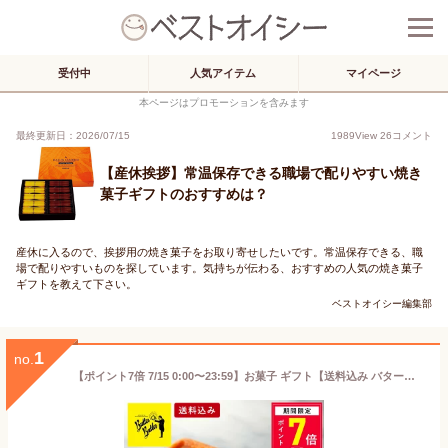
受付中
人気アイテム
マイページ
本ページはプロモーションを含みます
最終更新日：2026/07/15
1989
View
26
コメント
【産休挨拶】常温保存できる職場で配りやすい焼き
菓子ギフトのおすすめは？
産休に入るので、挨拶用の焼き菓子をお取り寄せしたいです。常温保存できる、職
場で配りやすいものを探しています。気持ちが伝わる、おすすめの人気の焼き菓子
ギフトを教えて下さい。
ベストオイシー編集部
1
no.
【ポイント7倍 7/15 0:00〜23:59】お菓子 ギフト【送料込み バターフィナンシェ12個入】 個包装 スイーツ フィナンシェ 焼き菓子 洋菓子 内祝 お祝 出産祝 お礼 おしゃれ 退職 菓子折り ご挨拶 ギフト バターバトラー お供え お中元 御中元 夏ギフト 暑中見舞い