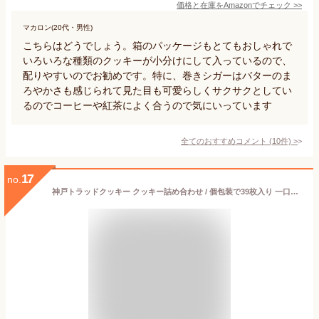
価格と在庫を
Amazon
でチェック
>>
マカロン(20代・男性)
こちらはどうでしょう。箱のパッケージもとてもおしゃれで
いろいろな種類のクッキーが小分けにして入っているので、
配りやすいのでお勧めです。特に、巻きシガーはバターのま
ろやかさも感じられて見た目も可愛らしくサクサクとしてい
るのでコーヒーや紅茶によく合うので気にいっています
全てのおすすめコメント
(
10
件)
>
17
no.
神戸トラッドクッキー クッキー詰め合わせ / 個包装で39枚入り 一口サイズで女性にもおすすめのサイズ / ココナッツ・紅茶・チョコアーモンド・カフェキャラメル・モザイク・プレーン / TC-15N