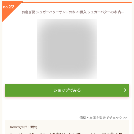
22
no.
お急ぎ便 シュガーバターサンドの木 21個入 シュガーバターの木 内祝い お返し お菓子 菓子折り 銀のぶどう クッキー サンド 詰め合わせ ギフト 手土産 個包装 おやつ スイーツ 人気 プレゼント チョコレート菓子 退職 定番土産 おもたせ 挨拶 シリアル お配り用 自分用
ショップでみる
価格と在庫を
楽天
でチェック
>>
Toshimi(60代・男性)