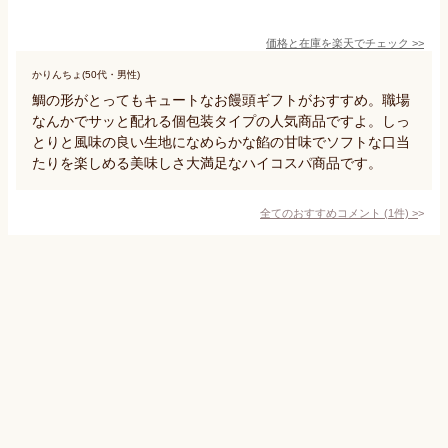
価格と在庫を
楽天
でチェック
>>
かりんちょ(50代・男性)
鯛の形がとってもキュートなお饅頭ギフトがおすすめ。職場
なんかでサッと配れる個包装タイプの人気商品ですよ。しっ
とりと風味の良い生地になめらかな餡の甘味でソフトな口当
たりを楽しめる美味しさ大満足なハイコスパ商品です。
全てのおすすめコメント
(
1
件)
>