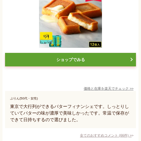
ショップでみる
価格と在庫を
楽天
でチェック
>>
ぷりん(50代・女性)
東京で大行列ができるバターフィナンシェです。しっとりし
ていてバターの味が濃厚で美味しかったです。常温で保存が
できて日持ちするので選びました。
全てのおすすめコメント
(
66
件)
>