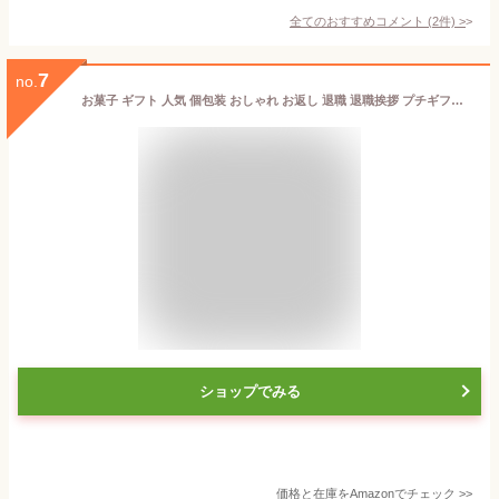
全てのおすすめコメント
(
2
件)
>
7
no.
お菓子 ギフト 人気 個包装 おしゃれ お返し 退職 退職挨拶 プチギフト 結婚式 手土産 ギフト菓子人気 焼き菓子 職場 春限定 アンリ・シャルパンティエ しあわせサブレ 12枚入り
ショップでみる
価格と在庫を
Amazon
でチェック
>>