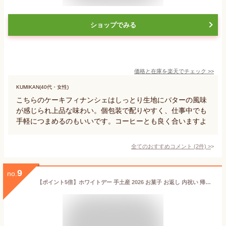
ショップでみる
価格と在庫を
楽天
でチェック
>>
KUMIKAN(40代・女性)
こちらのケーキフィナンシェはしっとり生地にバターの風味
が感じられ上品な味わい。個包装で配りやすく、仕事中でも
手軽につまめるのもいいです。コーヒーとも良く合いますよ
全てのおすすめコメント
(
2
件)
>
9
no.
【ポイント5倍】ホワイトデー 手土産 2026 お菓子 お返し 内祝い 帰省 プレゼント 詰め合わせ ギフト 可愛い スイーツ 洋菓子 お祝い お礼 個包装CYT-13 焼きティラミス 8個入り シーキューブ C3