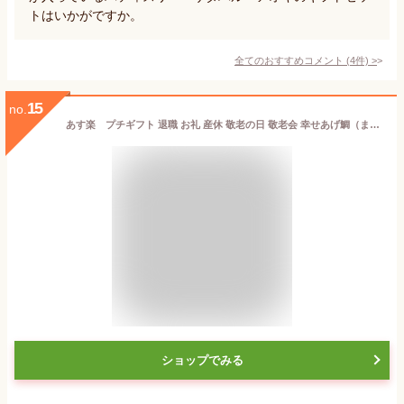
トはいかがですか。
全てのおすすめコメント
(
4
件)
>
15
no.
あす楽 プチギフト 退職 お礼 産休 敬老の日 敬老会 幸せあげ鯛（まんじゅう) おしゃれ メッセージ ありがとう 結婚式 退職 和菓子 和 プレゼント 二次会 正月 お配り 和菓子 めでタイ 鯛 景品 販促 お菓子 300円以下 200円以下 バレンタイン 和スイーツ
ショップでみる