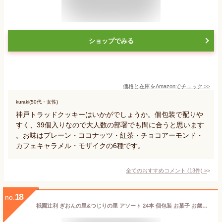
ショップでみる
価格と在庫を
Amazon
でチェック
>>
kuraki(50代・女性)
神戸トラッドクッキーはいかがでしょうか。個包装で配りや
すく、39個入りなので大人数の部署でも間に合うと思います
。お味はプレーン・ココナッツ・紅茶・チョコアーモンド・
カフェキャラメル・モザイクの6種です。
全てのおすすめコメント
(
13
件)
>
18
no.
祇園辻利 ぎおんの里&つじりの里 アソート 24本 個包装 お菓子 お歳暮 ギフト 抹茶 菓子 京都 お土産 手土産 職場 お祝い お返し 贈り物 お礼 小分け 和菓子 焼き菓子