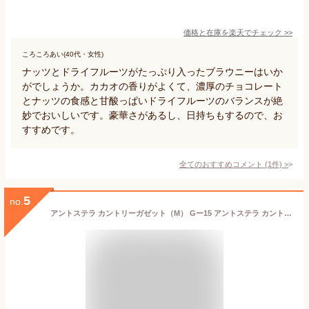
価格と在庫を
楽天
でチェック
>>
ころころあい(40代・女性)
ナッツとドライフルーツがたっぷり入ったブラウニーはいか
がでしょうか。カカオの香りがよくて、濃厚のチョコレート
とナッツの食感と甘酸っぱいドライフルーツのバランスが絶
妙でおいしいです。豪華さがあるし、日持ちもするので、お
すすめです。
全てのおすすめコメント
(
1
件)
>
5
no.
アントステラ カントリーガゼット（M） Gー15 アントステラ カントリーガゼット ステラおばさんのクッキー S M クッキー 詰め合わせ ギフト 焼き菓子 お菓子 ギフト プレゼント