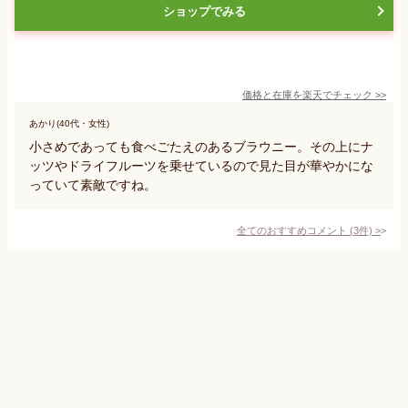
ショップでみる
価格と在庫を
楽天
でチェック
>>
あかり(40代・女性)
小さめであっても食べごたえのあるブラウニー。その上にナ
ッツやドライフルーツを乗せているので見た目が華やかにな
っていて素敵ですね。
全てのおすすめコメント
(
3
件)
>