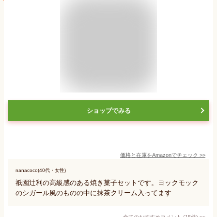
ショップでみる
価格と在庫を
Amazon
でチェック
>>
nanacoco(40代・女性)
祇園辻利の高級感のある焼き菓子セットです。ヨックモック
のシガール風のものの中に抹茶クリーム入ってます
全てのおすすめコメント
(
15
件)
>