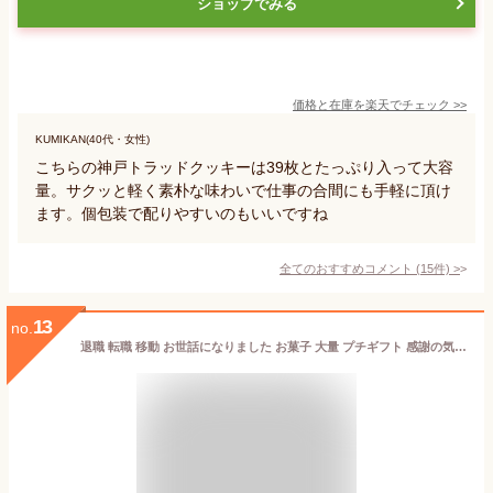
ショップでみる
価格と在庫を
楽天
でチェック
>>
KUMIKAN(40代・女性)
こちらの神戸トラッドクッキーは39枚とたっぷり入って大容
量。サクッと軽く素朴な味わいで仕事の合間にも手軽に頂け
ます。個包装で配りやすいのもいいですね
全てのおすすめコメント
(
15
件)
>
13
no.
退職 転職 移動 お世話になりました お菓子 大量 プチギフト 感謝の気持ち感謝のきもち スイーツ・お菓子 スティックケーキ 10個入り| クッキー・焼き菓子 ありがとう ほんの気持ち 個包装 まとめ買い ばらまき用 幼稚園 保育園 お別れ会 産休 育休