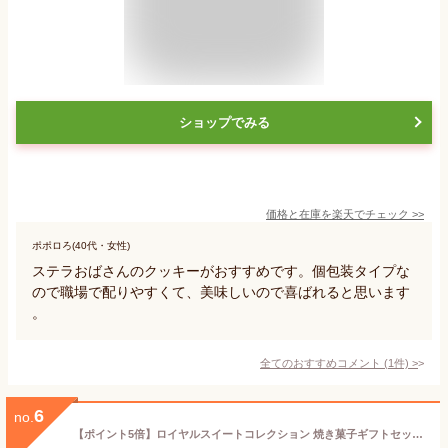
ショップでみる
価格と在庫を
楽天
でチェック
>>
ポポロろ(40代・女性)
ステラおばさんのクッキーがおすすめです。個包装タイプな
ので職場で配りやすくて、美味しいので喜ばれると思います
。
全てのおすすめコメント
(
1
件)
>
6
no.
【ポイント5倍】ロイヤルスイートコレクション 焼き菓子ギフトセット【出産内祝い 内祝い お祝い】【出産祝い お返し 返礼】【焼菓子 クッキーセット 焼き菓子セット スイーツギフト スイーツセット 結婚内祝い 人気 スイーツ】【送料無料 送料込み】