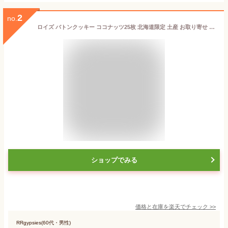
2
no.
ロイズ バトンクッキー ココナッツ25枚 北海道限定 土産 お取り寄せ プレゼント クリスマス バレンタイン ホワイトデー チョコレート 義理チョコ おすすめ ばらまき プチギフト 友人 家族 贈り物 お返し
ショップでみる
価格と在庫を
楽天
でチェック
>>
RRgypsies(60代・男性)