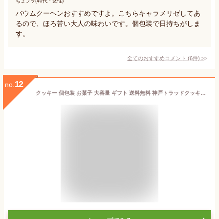
ちょプラ(40代・女性)
バウムクーヘンおすすめですよ。こちらキャラメリゼしてあ
るので、ほろ苦い大人の味わいです。個包装で日持ちがしま
す。
全てのおすすめコメント
(
6
件)
>
12
no.
クッキー 個包装 お菓子 大容量 ギフト 送料無料 神戸トラッドクッキー 39枚 職場 大容量 お菓子 個包装 お菓子 ギフト 約 40 個 入り お菓子 御礼 挨拶 退職 引っ越し 挨拶 お菓子 内祝い お返し 出産内祝い 結婚内祝い 快気祝い 法要 香典返し お供え 満中陰志