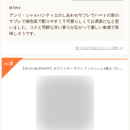
猫大好き
アンリ・シャルパンティエのしあわせサブレでハートの形の
サブレで個包装で配りやすくて可愛らしくてお洒落だなと思
いました。コクと芳醇な甘い香りが広がって優しい食感で美
味しそうです。
全てのおすすめコメント
(
1
件)
>
8
no.
【今だけ★10%OFF】ホワイトデー ギフト フィナンシェ 8個入 プレーン 洋菓子 お菓子 焼菓子 ギフト 送料無料 スイーツ ケーキ フィナンシェ バター プレゼント 差し入れ 東京 個包装 御礼 御祝 引っ越し 誕生日