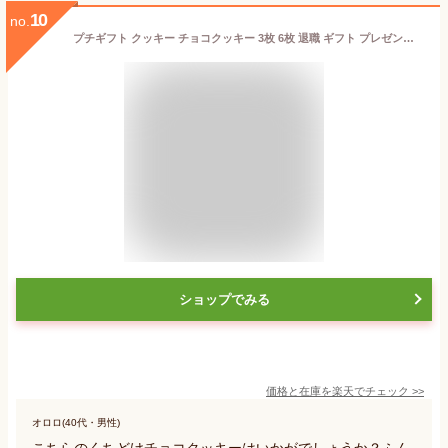
10
no.
プチギフト クッキー チョコクッキー 3枚 6枚 退職 ギフト プレゼント お菓子 スイーツ 洋菓子 焼き菓子 米粉 チョコレート 個包装 詰め合わせ 可愛い かわいい おしゃれ 美味しい 500円 退職 産休 お礼 出産祝い 七五三 大量 ありがとう 最強配送 oimoya
ショップでみる
価格と在庫を
楽天
でチェック
>>
オロロ(40代・男性)
こちらのくちどけチョコクッキーはいかがでしょうか？ふん