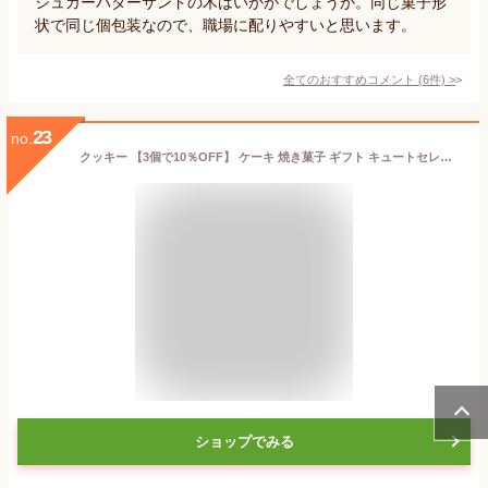
シュガーバターサンドの木はいかがでしょうか。同じ菓子形
状で同じ個包装なので、職場に配りやすいと思います。
全てのおすすめコメント
(
6
件)
>
23
no.
クッキー 【3個で10％OFF】 ケーキ 焼き菓子 ギフト キュートセレクション 洋菓子 ダンケ 出産内祝い 結婚内祝い 出産祝い お祝い お返し 香典返し 快気祝い 手土産 お菓子 スイーツ 人気 お得 個包装 おもたせ おいしい お供え お中元
ショップでみる