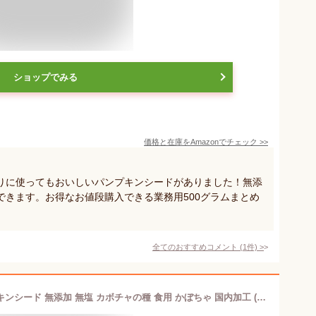
ショップでみる
価格と在庫を
Amazon
でチェック
>>
りに使ってもおいしいパンプキンシードがありました！無添
できます。お得なお値段購入できる業務用500グラムまとめ
全てのおすすめコメント
(
1
件)
>
たべふく かぼちゃの種 素焼き パンプキンシード 無添加 無塩 カボチャの種 食用 かぼちゃ 国内加工 (500g)