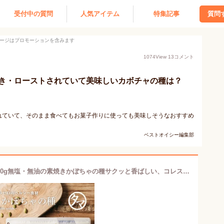
受付中の質問
人気アイテム
特集記事
質問
ージはプロモーションを含みます
1074
View
13
コメント
き・ローストされていて美味しいカボチャの種は？
れていて、そのまま食べてもお菓子作りに使っても美味しそうなおすすめ
ベストオイシー編集部
【送料無料】ローストかぼちゃの種 250g無塩・無油の素焼きかぼちゃの種サクッと香ばしい、コレステロールゼロのヘルシー食材。大変希少な大粒の内モンゴル自治区産パンプキンシードを100％使用【パンプキンシード】【無添加 食用】【ハロウィン】