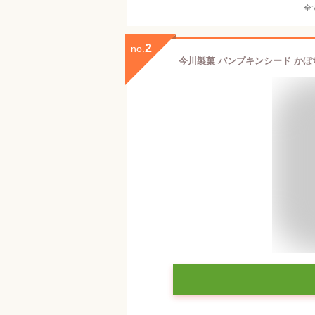
全
2
no.
今川製菓 パンプキンシード かぼち