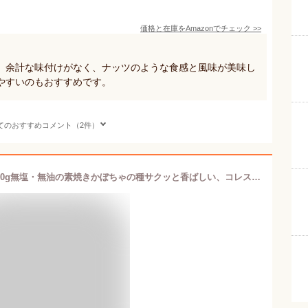
価格と在庫を
Amazon
でチェック
>>
、余計な味付けがなく、ナッツのような食感と風味が美味し
やすいのもおすすめです。
てのおすすめコメント（2件）
【送料無料】ローストかぼちゃの種 500g無塩・無油の素焼きかぼちゃの種サクッと香ばしい、コレステロールゼロのヘルシー食材。大変希少な大粒の内モンゴル自治区産パンプキンシードを100％使用【パンプキンシード】【無添加 食用】【ハロウィン】