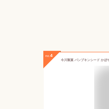
4
no.
今川製菓 パンプキンシード かぼちゃ