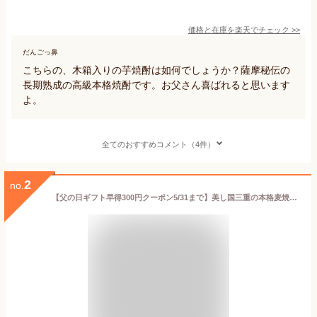
価格と在庫を
楽天
でチェック
>>
だんごっ鼻
こちらの、木箱入りの芋焼酎は如何でしょうか？薩摩秘伝の
長期熟成の高級本格焼酎です。お父さん喜ばれると思います
よ。
全てのおすすめコメント（4件）
2
no.
【父の日ギフト早得300円クーポン5/31まで】美し国三重の本格麦焼酎 金選久寿（クス）白札 父の日 2026 焼酎ギフト 鈴鹿山系伏流水使用 樫樽長期熟成 720ml 25度 お酒 焼酎 桐木箱入り プレゼント ギフト 義父 麦 焼酎 ギフト 残暑見舞い お歳暮 誕生日 26t