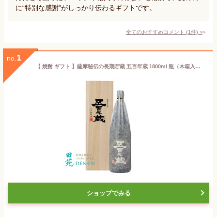
に“特別な感謝”がしっかり伝わるギフトです。
全てのおすすめコメント
(
1
件)
>
1
no.
【 焼酎 ギフト 】薩摩秘伝の長期貯蔵 五百年蔵 1800ml 瓶（木箱入） 本格焼酎 いも焼酎 贈答 鹿児島 父の日 御祝 昇進祝 〈焼酎6035〉
ショップでみる