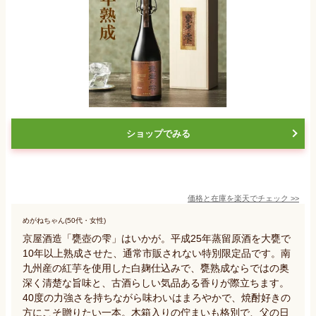
ショップでみる
価格と在庫を
楽天
でチェック
>>
めがねちゃん(50代・女性)
京屋酒造「甕壺の雫」はいかが。平成25年蒸留原酒を大甕で
10年以上熟成させた、通常市販されない特別限定品です。南
九州産の紅芋を使用した白麹仕込みで、甕熟成ならではの奥
深く清楚な旨味と、古酒らしい気品ある香りが際立ちます。
40度の力強さを持ちながら味わいはまろやかで、焼酎好きの
方にこそ贈りたい一本。木箱入りの佇まいも格別で、父の日