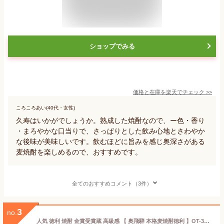
ショップでみる
価格と在庫を
楽天
でチェック
>>
ころころあい(40代・女性)
久寿はいかがでしょうか。熟成した焼酎なので、ー色・香り
・まろやかな口当りで、さっぱりとした飲み心地とさわやか
な後味が美味しいです。飲むほどに旨みを感じ奥深さがある
麦焼酎を楽しめるので、おすすめです。
全てのおすすめコメント（3件）
3
no.
人気 徳利 焼酎 金賞受賞蔵 高級感 【 奥飛騨 本格麦焼酎徳利 】OT-30 900mlお歳暮 お正月 酒 陶器 ギフト あす楽 送料無料 プレゼント 麦焼酎 焼酎 徳利 還暦 退職 のし記名可 甕 蔵元 造り酒屋 岐阜 内祝い