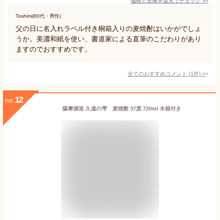
価格と在庫を
楽天
でチェック
>>
Toshimi(60代・男性)
父の日に名入れラベル付き桐箱入りの麦焼酎はいかがでしょ
うか。美濃和紙を使い、書道家による直筆のこだわりがあり
ますのでおすすめです。
全てのおすすめコメント
(
1
件)
>
12
no.
薩摩酒造 久遠の雫 麦焼酎 37度 720ml 木箱付き