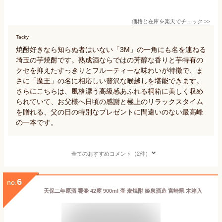
価格と在庫を
楽天
でチェック
>>
Tacky
焼酎好きなら知らぬ者はいない「3M」の一角にも名を連ねる
埼玉の芋焼酎です。熟成酒ならではの芳醇な香りと芋特有の
クセを抑えたすっきりとフルーティーな味わいが特徴で、ま
さに「魔王」の名に相応しい贅沢な喉越しを堪能できます。
さらにこちらは、風格漂う高級感あふれる桐箱に美しく収め
られていて、お父様へ日頃の感謝と極上のリラックスタイム
を贈れる、父の日の特別なプレゼントに間違いのない最高峰
の一本です。
全てのおすすめコメント（2件）
6
no.
天保二年原酒 甕壷 42度 900ml 壷 麦焼酎 姫泉酒造 宮崎県 木箱入