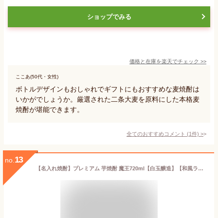
ショップでみる
価格と在庫を
楽天
でチェック
>>
ここあ(50代・女性)
ボトルデザインもおしゃれでギフトにもおすすめな麦焼酎は
いかがでしょうか。厳選された二条大麦を原料にした本格麦
焼酎が堪能できます。
全てのおすすめコメント
(
1
件)
>
13
no.
【名入れ焼酎】プレミアム 芋焼酎 魔王720ml【白玉醸造】【和風ラッピング】【木箱】