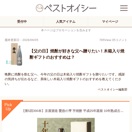
受付中
人気アイテム
マイページ
本ページはプロモーションを含みます
最終更新日：2026/06/05
785
View
35
コメント
【父の日】焼酎が好きな父へ贈りたい！木箱入り焼
酎ギフトのおすすめは？
晩酌に焼酎を飲む父へ、今年の父の日は木箱入り焼酎ギフトを贈りたいです。感謝
の気持ちが伝わるなど、美味しい木箱入り焼酎ギフトのおすすめを教えてくださ
い。
ベストオイシー編集部
Pick
Up
【第5回300本】京屋酒造 甕壺の雫 芋焼酎 平成25年蒸留 10年熟成古酒 大甕仕込み 紅芋使用 特別限定品 40° 720ML 木箱入 (甕雫 亀雫 お酒 ギフト プレゼント ランキング 人気 誕生日 内祝い お礼 お祝い ラッピング 退職祝い 退職祝い 上司 お中元 父の日 入手困難)