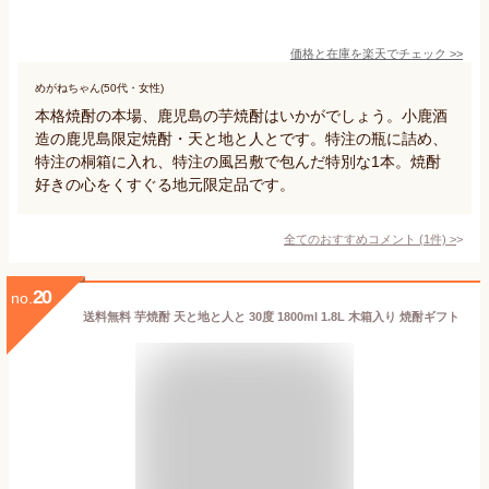
価格と在庫を
楽天
でチェック
>>
めがねちゃん(50代・女性)
本格焼酎の本場、鹿児島の芋焼酎はいかがでしょう。小鹿酒
造の鹿児島限定焼酎・天と地と人とです。特注の瓶に詰め、
特注の桐箱に入れ、特注の風呂敷で包んだ特別な1本。焼酎
好きの心をくすぐる地元限定品です。
全てのおすすめコメント
(
1
件)
>
20
no.
送料無料 芋焼酎 天と地と人と 30度 1800ml 1.8L 木箱入り 焼酎ギフト