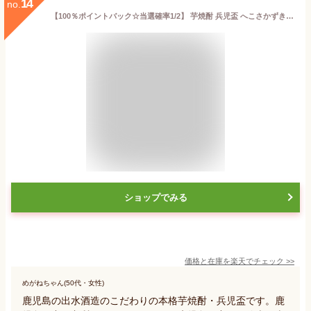
14
no.
【100％ポイントバック☆当選確率1/2】 芋焼酎 兵児盃 へこさかずき 37度 720ml 陶器入 桐箱入り 出水酒造 いも焼酎 鹿児島 焼酎 酒 お酒 ギフト 母の日 父の日 誕生日 内祝 お祝い 宅飲み 家飲み
ショップでみる
価格と在庫を
楽天
でチェック
>>
めがねちゃん(50代・女性)
鹿児島の出水酒造のこだわりの本格芋焼酎・兵児盃です。鹿