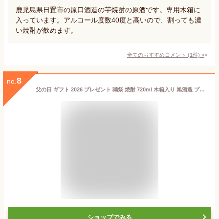
鹿児島県日置市の原口酒造の芋焼酎の原酒です。専用木箱に
入っています。アルコール度数40度と高いので、割っても濃
い焼酎が飲めます。
全てのおすすめコメント
(
1
件)
>
8
no.
父の日 ギフト 2026 プレゼント 獺祭 焼酎 720ml 木箱入り 旭酒造 プレミアム 焼酎 焼酎ギフト お酒 酒 贈り物 男性 父 お父さん 義父 高級 誕生日 お中元 御中元 送料無料26t
ショップでみる