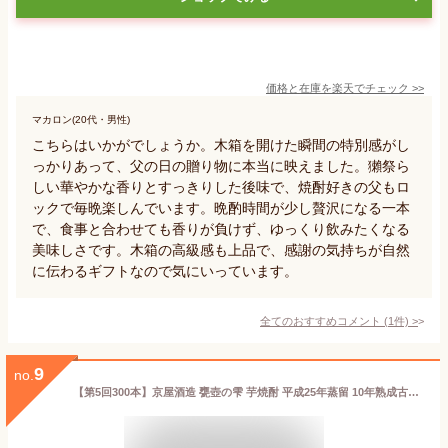
価格と在庫を
楽天
でチェック
>>
マカロン(20代・男性)
こちらはいかがでしょうか。木箱を開けた瞬間の特別感がし
っかりあって、父の日の贈り物に本当に映えました。獺祭ら
しい華やかな香りとすっきりした後味で、焼酎好きの父もロ
ックで毎晩楽しんでいます。晩酌時間が少し贅沢になる一本
で、食事と合わせても香りが負けず、ゆっくり飲みたくなる
美味しさです。木箱の高級感も上品で、感謝の気持ちが自然
に伝わるギフトなので気にいっています。
全てのおすすめコメント
(
1
件)
>
9
no.
【第5回300本】京屋酒造 甕壺の雫 芋焼酎 平成25年蒸留 10年熟成古酒 大甕仕込み 紅芋使用 特別限定品 40° 720ML 木箱入 (甕雫 亀雫 お酒 ギフト プレゼント ランキング 人気 誕生日 内祝い お礼 お祝い ラッピング 退職祝い 退職祝い 上司 お中元 父の日 入手困難)