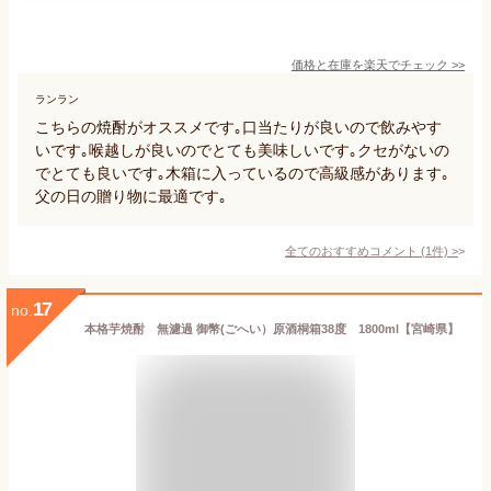
価格と在庫を
楽天
でチェック
>>
ランラン
こちらの焼酎がオススメです｡口当たりが良いので飲みやす
いです｡喉越しが良いのでとても美味しいです｡クセがないの
でとても良いです｡木箱に入っているので高級感があります｡
父の日の贈り物に最適です｡
全てのおすすめコメント
(
1
件)
>
17
no.
本格芋焼酎 無濾過 御幣(ごへい）原酒桐箱38度 1800ml【宮崎県】