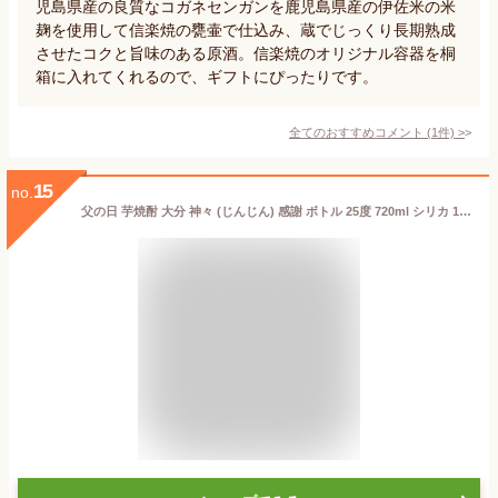
児島県産の良質なコガネセンガンを鹿児島県産の伊佐米の米
麹を使用して信楽焼の甕壷で仕込み、蔵でじっくり長期熟成
させたコクと旨味のある原酒。信楽焼のオリジナル容器を桐
箱に入れてくれるので、ギフトにぴったりです。
全てのおすすめコメント
(
1
件)
>
15
no.
父の日 芋焼酎 大分 神々 (じんじん) 感謝 ボトル 25度 720ml シリカ 128mg/L 含有 温泉水で作った焼酎 贈り物 お祝い