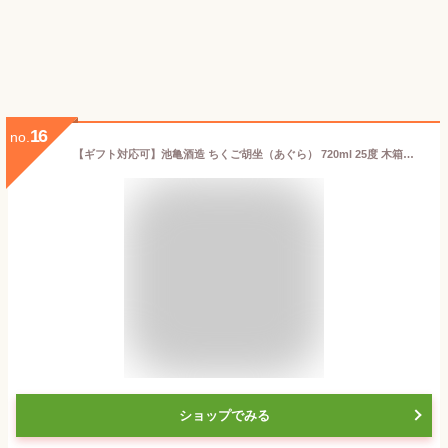
16
no.
【ギフト対応可】池亀酒造 ちくご胡坐（あぐら） 720ml 25度 木箱入り 福岡県 麦焼酎 お酒 酒 ギフト プレゼント 飲み比べ 内祝い 誕生日 男性 女性 お中元
ショップでみる