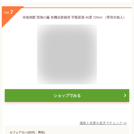
7
no.
本格焼酎 西海の薫 有機自家栽培 芋製原酒 40度 720ml （専用木箱入）
ショップでみる
価格と在庫を
楽天
でチェック
>>
カフェアロハ(50代・男性)