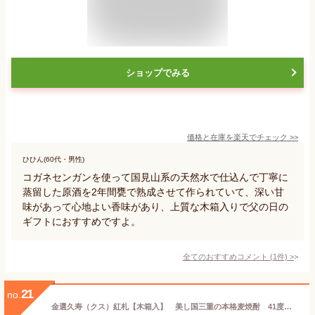
ショップでみる
価格と在庫を
楽天
でチェック
>>
ひひん(60代・男性)
コガネセンガンを使って国見山系の天然水で仕込んで丁寧に
蒸留した原酒を2年間甕で熟成させて作られていて、深い甘
味があって心地よい香味があり、上質な木箱入りで父の日の
ギフトにおすすめですよ。
全てのおすすめコメント
(
1
件)
>
21
no.
金選久寿（クス）紅札【木箱入】 美し国三重の本格麦焼酎 41度 父の日ギフト 酒 【楽ギフ_のし】送料無料お酒 敬老の日 ギフト お歳暮 誕生日