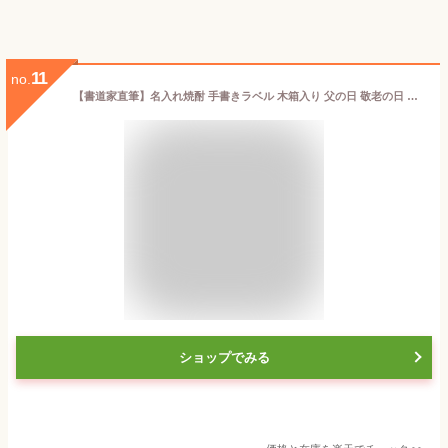
11
no.
【書道家直筆】名入れ焼酎 手書きラベル 木箱入り 父の日 敬老の日 ギフト プレゼント 父の日ギフト720ml 名入れ 日本酒 名入れ焼酎 【 酒 焼酎 麦焼酎 誕生日 プレゼント ギフト 名前入り 父の日 還暦 喜寿 米寿 義父 お歳暮 】
ショップでみる