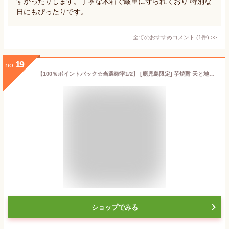
すかったりします。丁寧な木箱で厳重に守られており 特別な
日にもぴったりです。
全てのおすすめコメント
(
1
件)
>
19
no.
【100％ポイントバック☆当選確率1/2】 [鹿児島限定] 芋焼酎 天と地と人と 桐箱入り 30度 1800ml 小鹿酒造 いも焼酎 鹿児島 焼酎 酒 お酒 ギフト 一升瓶 化粧箱 母の日 父の日 誕生日 内祝 お祝い 宅飲み 家飲み
ショップでみる