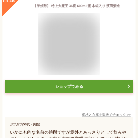
18
no.
【芋焼酎】 特上大魔王 36度 600ml 瓶 木箱入り 濱田酒造
ショップでみる
価格と在庫を
楽天
でチェック
>>
ガブガブ(50代・男性)
いかにも的な名前の焼酎ですが意外とあっさりとして飲みや