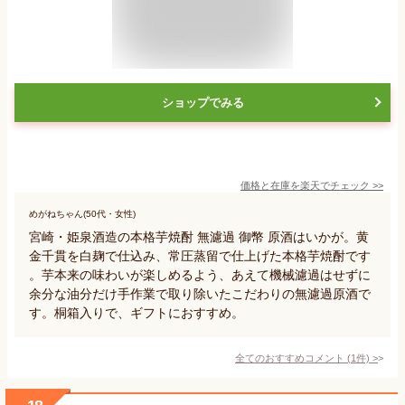
ショップでみる
価格と在庫を
楽天
でチェック
>>
めがねちゃん(50代・女性)
宮崎・姫泉酒造の本格芋焼酎 無濾過 御幣 原酒はいかが。黄
金千貫を白麹で仕込み、常圧蒸留で仕上げた本格芋焼酎です
。芋本来の味わいが楽しめるよう、あえて機械濾過はせずに
余分な油分だけ手作業で取り除いたこだわりの無濾過原酒で
す。桐箱入りで、ギフトにおすすめ。
全てのおすすめコメント
(
1
件)
>