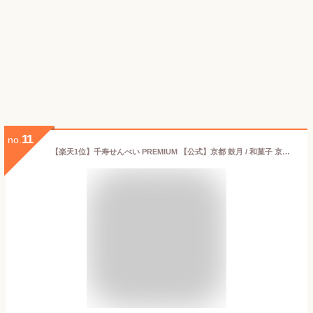
11
no.
【楽天1位】千寿せんべい PREMIUM 【公式】京都 鼓月 / 和菓子 京都 老舗 お菓子 お礼 お祝い お返し お取り寄せ 退職 引越し 異動 お配り 結婚祝 菓子 せんべい プチギフト 贈り物 自宅用 個包装 手土産 【エントリーでUP!】