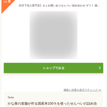
9
no.
【8月下旬入荷予定】まとめ買いありせんべい 詰め合わせ ギフト 個包装 金澤兼六製菓 兼六の華 KRN-20R 倉出 ギフト 和菓子 煎餅 御礼 内祝い お返し 出産 和菓子 senbei 煎餅 菓子折り 退職 ご挨拶 FUJI 食品ギフト お取り寄せグルメ 敬老の日
ショップでみる
価格と在庫を
楽天
でチェック
>>
Tacky
かな座の老舗が作る国産米100％を使ったせんべいの詰め合