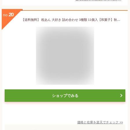
20
no.
【送料無料】 粒あん 大好き 詰め合わせ 3種類 11個入【和菓子】秋菓子 どら焼き 最中 饅頭 栗 北海道 ギフト スイーツ 老舗 香川 高級 お取り寄せ 御祝 お祝い 御供 お供え 詰合せ おしゃれ かわいい 可愛い あんこ 手土産 お菓子 贈り物 セット 誕生日 プレゼント
ショップでみる
価格と在庫を
楽天
でチェック
>>