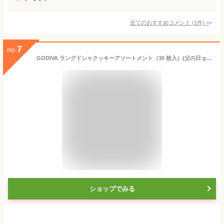
全てのおすすめコメント
(
1
件)
>
7
no.
GODIVA ラングドシャクッキーアソートメント（30 枚入）(父の日 godiva ゴディバ チョコレート ギフト プレゼント 贈り物 お祝い 内祝い 結婚祝い 結婚内祝い 出産内祝い 手土産 お返し お礼 快気祝い 退職祝い 引越祝い 詰め合わせ 挨拶)
ショップでみる