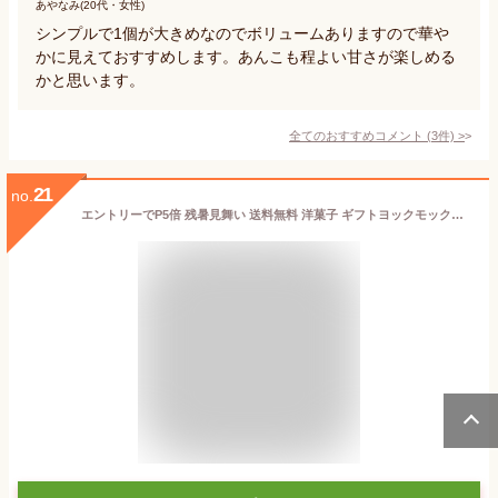
あやなみ(20代・女性)
シンプルで1個が大きめなのでボリュームありますので華や
かに見えておすすめします。あんこも程よい甘さが楽しめる
かと思います。
全てのおすすめコメント
(
3
件)
>
21
no.
エントリーでP5倍 残暑見舞い 送料無料 洋菓子 ギフトヨックモックシス デリス YSX‐AS エントリーでポイント5倍（8月27日09：59迄）