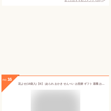
全てのおすすめコメント
(
1
件)
>
16
no.
花よせ(18袋入)【B】 |あられ おかき せんべい お煎餅 ギフト 退職 お礼 お菓子 御礼 個包装 感謝 お返し あられ お煎餅 おせんべい 和菓子 お礼 京都 菓子折り 挨拶 和菓子 お手土産 敬老の日 介護施設 敬老イベント プレゼント 粗品 自治会