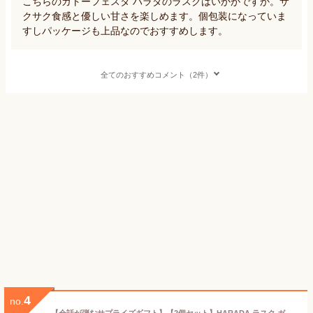
こちらのガトーフェスタ ハラダのラスクはいかがですか。サ
クサク食感と優しい甘さを楽しめます。個包装になっていま
すしパッケージも上品なのでおすすめします。
全てのおすすめコメント（2件）
4
no.
【会話が弾むサプライズギフト】【2個セット】HARADA ラスク ガトーフェスタハラダ グーテ デ ロワ R4 13袋26枚入り / ヨックモック YOKUMOKU 個包装 シガール 20本入り