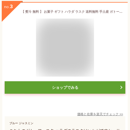
3
no.
【 熨斗 無料 】 お菓子 ギフト ハラダ ラスク 送料無料 手土産 ガトーフェスタ R3 小缶 2枚/1袋 × 18袋(36枚入) 退職 ハラダラスク 御礼 内祝 御礼返し 通販 2026 ホワイトデー お返し 父の日 ギフト お菓子 スイーツ プレゼント
ショップでみる
価格と在庫を
楽天
でチェック
>>
ブルー ジャスミン