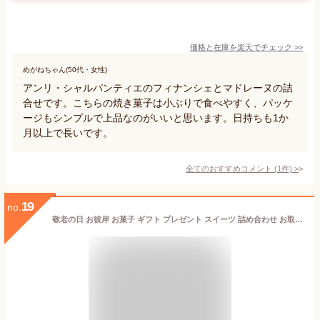
価格と在庫を
楽天
でチェック
>>
めがねちゃん(50代・女性)
アンリ・シャルパンティエのフィナンシェとマドレーヌの詰
合せです。こちらの焼き菓子は小ぶりで食べやすく、パッケ
ージもシンプルで上品なのがいいと思います。日持ちも1か
月以上で長いです。
全てのおすすめコメント
(
1
件)
>
19
no.
敬老の日 お彼岸 お菓子 ギフト プレゼント スイーツ 詰め合わせ お取り寄せ 内祝 お返し 御礼 お祝い 贈り物 お土産 御供 お供え MTC-20 ミニトリュフケーキ（ミックス）20個入り ブールミッシュ 銀座 洋菓子 焼き菓子