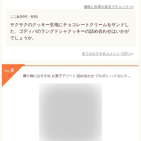
価格と在庫を
楽天
でチェック
>>
ここあ(50代・女性)
サクサクのクッキー生地にチョコレートクリームをサンドし
た、ゴディバのラングドシャクッキーの詰め合わせはいかが
でしょうか。
全てのおすすめコメント
(
1
件)
>
8
no.
贈り物におすすめ お菓子アソート 詰め合わせ ブルボン ハイセレクション(包装済) 内祝・出産祝・誕生日・入園・御祝・ギフト・結婚祝・販促ギフト・景品 [ お祝い返し 母の日 父の日 ] 洋菓子セット バレンタイン ホワイトデーお返し 内祝い 快気祝い クッキー