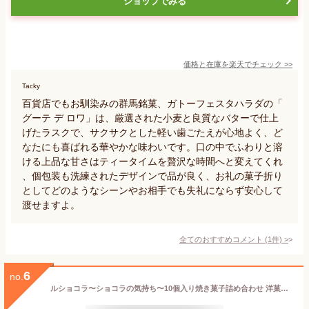
ショップでみる
価格と在庫を
楽天
でチェック
>>
Tacky
百貨店でもお馴染みの群馬銘菓、ガトーフェスタハラダの「
グーテ デ ロワ」は、厳選された小麦と良質なバターで仕上
げたラスクで、サクサクとした軽い歯ごたえが心地よく、ど
なたにも喜ばれる華やかな味わいです。口の中でふわりと溶
ける上品な甘さはティータイムを贅沢な時間へと変えてくれ
、個包装も洗練されたデザインで品が良く、お礼の菓子折り
としてどのようなシーンやお相手でも失礼にならず安心して
渡せますよ。
全てのおすすめコメント
(
1
件)
>
6
no.
ルショコラ〜ショコラの気持ち〜10個入り焼き菓子詰め合わせ 洋菓子 ギフト プレゼント 人気 おすすめ お中元 菓子折り お返し 暑中見舞い 出産内祝い 結婚内祝い 御供 香典返し おすすめ おいしい チョコレート