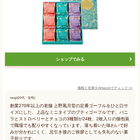
ショップでみる
価格と在庫を
Amazon
でチェック
>>
mugi(20代・女性)
創業270年以上の老舗 上野風月堂の定番ゴーフルをひと口サ
イズにした、上品なミニタイプのプティゴーフルです。バニ
ラとストロベリーとチョコの3種類が24枚、2枚入りの個包装
で職場でも配りやすくなっています。落ち着いた味わいで好
みが分かれにくく、忌引き後のご挨拶としても失礼のない菓
子折りです。