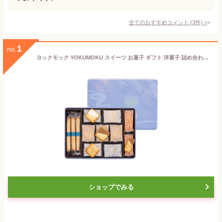
全てのおすすめコメント
(
3
件)
>
1
no.
ヨックモック YOKUMOKU スイーツ お菓子 ギフト 洋菓子 詰め合わせ プレゼント シガール 個包装 サンク デリス 5種44個入
ショップでみる