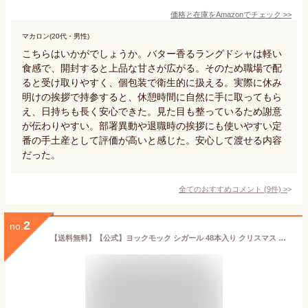
価格と在庫を
Amazon
でチェック
>>
マカロン(20代・男性)
こちらはいかがでしょうか。バター香るラングドシャは軽い
食感で、開封すると上品な甘さが広がる。そのため職場で配
ると受け取りやすく、個包装で衛生的に扱える。実際に休み
明けの挨拶で持参すると、休憩時間に自然に手に取ってもら
え、日持ちも長く安心できた。見た目も整っているため謝意
が伝わりやすい。部署異動や退職時の挨拶にも使いやすい定
番の手土産として評価が高いと感じた。安心して渡せる内容
だった。
全てのおすすめコメント
(
9
件)
>
2
no.
【送料無料】【公式】ヨックモック シガール 48本入り クリスマス お歳暮 女性 お取り寄せ スイーツ お菓子 焼き菓子 洋菓子 プレゼント ギフト プチギフト 手土産 シガール クッキー 個包装 詰め合わせ 缶 誕生日 お礼 お供え 食べ物 退職 内祝い