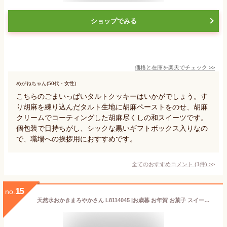
ショップでみる
価格と在庫を
楽天
でチェック
>>
めがねちゃん(50代・女性)
こちらのごまいっぱいタルトクッキーはいかがでしょう。す
り胡麻を練り込んだタルト生地に胡麻ペーストをのせ、胡麻
クリームでコーティングした胡麻尽くしの和スイーツです。
個包装で日持ちがし、シックな黒いギフトボックス入りなの
で、職場への挨拶用におすすめです。
全てのおすすめコメント
(
1
件)
>
15
no.
天然水おかきまろやかさん L8114045 |お歳暮 お年賀 お菓子 スイーツ 和菓子 せんべい 煎餅 あられ おかき 詰め合わせ 個包装 引越し挨拶ギフト 結婚 出産 新築 退院 快気 内祝い 大量 誕生日 お祝い 差し入れ 記念品 景品 品物 プレゼント 返礼品 3000円 ギフト