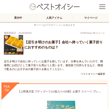
受付中
人気アイテム
マイページ
本ページはプロモーションを含みます
最終更新日：2026/08/05
8784
View
39
コメント
【忌引き明けのお菓子】会社へ持っていく菓子折り
におすすめのものは？
忌引き明けで会社に持っていくお菓子を探しています。仕事を休んでいたので、職
場用にお詫びとして菓子折りを買おうと思います。個包装で日持ちするなど、職場
で配るのにおすすめの菓子折りを教えてください。
ベストオイシー編集部
Pick
Up
【上野風月堂 プティゴーフル2枚入り×24袋】お菓子 スイーツ プレゼント 焼き菓子 ギフト 菓子折り 御挨拶 粗品 記念品 景品 退職 クッキー ビスケット 御祝い 内祝い バレンタイン