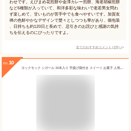
わせです。えびまめ花煎餅や金澤カレー煎餅、海老胡椒煎餅
など6種類が入っていて、和洋多彩な味わいで老若男女問わ
ず楽しめて、甘いものが苦手中でも食べやすいです。加賀友
禅の色鮮やかなデザインで楚々としつつも華があり、個包装
、日持ちも約120日と長めで、忌引きのお詫びと感謝の気持
ちを伝えるのにぴったりですよ。
全てのおすすめコメント
(
1
件)
>
10
no.
ヨックモック シガール 30本入り 手提げ袋付き スイーツ お菓子 人気 手土産 差し入れ ギフト