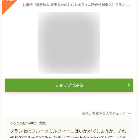
お菓子【送料込み 果実をたのしむミルフィユ詰合せ16個入】フランセ あす楽 スイーツ ミルフィーユ 焼き菓子 洋菓子 ギフト プレゼント 内祝い お祝い 出産祝い お返し 結婚 お礼 職場 退職 菓子折り ご挨拶 東京 お土産 手土産 おかし 可愛い シュクレイ お歳暮
ショップでみる
価格と在庫を
楽天
でチェック
>>
ころころあい(40代・女性)
フランセのフルーツミルフィーユはいかがでしょうか。それ
ぞれのフルーツにあったチョコレートがかかっていて、パイ