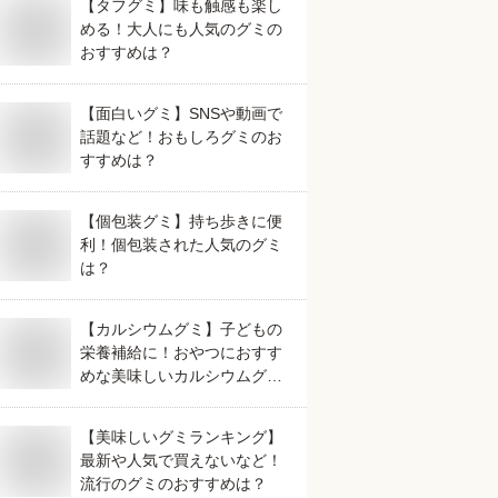
【タフグミ】味も触感も楽し
める！大人にも人気のグミの
おすすめは？
【面白いグミ】SNSや動画で
日プレゼントで喜
おいしくて職場に配り
手軽に野菜がとれるオ
話題など！おもしろグミのお
るバウントケーキ
やすい東京土産のオス
ススメの食品を教えて
すすめは？
りますか？
スメを教えてくださ
ください。
い。
【個包装グミ】持ち歩きに便
利！個包装された人気のグミ
は？
【カルシウムグミ】子どもの
栄養補給に！おやつにおすす
めな美味しいカルシウムグミ
は？
【美味しいグミランキング】
最新や人気で買えないなど！
流行のグミのおすすめは？