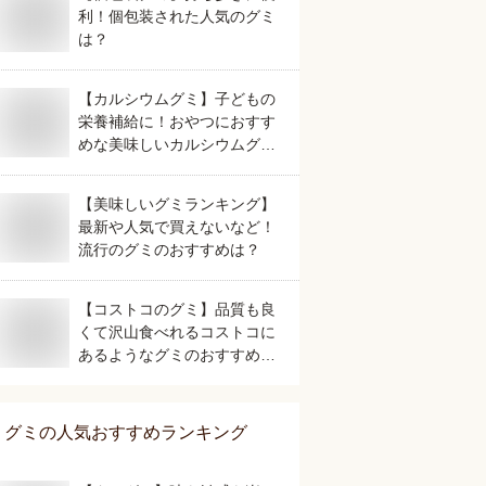
利！個包装された人気のグミ
は？
【カルシウムグミ】子どもの
栄養補給に！おやつにおすす
中
受付中
受付中
めな美味しいカルシウムグミ
は？
【美味しいグミランキング】
最新や人気で買えないなど！
流行のグミのおすすめは？
のグミ｜お土産に
飛行機でおすすめなお
純ココアおすすめ市販
【コストコのグミ】品質も良
気！美味しいおす
菓子は？機内に持ち込
｜カルディや業務スー
くて沢山食べれるコストコに
は？
み・食べていいなど人
パーなどで買える安い
あるようなグミのおすすめ
気の美味しいランキン
美味しい人気のもの
は？
グ
は？
グミ
の人気おすすめランキング
中
受付中
受付中