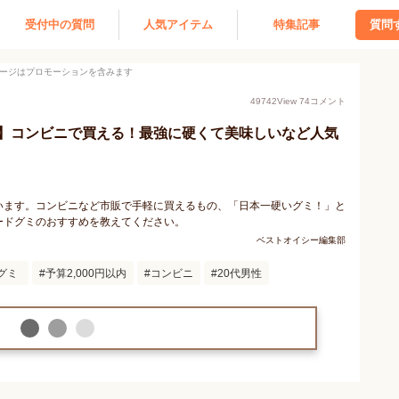
受付中の質問
人気アイテム
特集記事
質問
ージはプロモーションを含みます
49742
View
74
コメント
】コンビニで買える！最強に硬くて美味しいなど人気
います。コンビニなど市販で手軽に買えるもの、「日本一硬いグミ！」と
ードグミのおすすめを教えてください。
ベストオイシー編集部
グミ
予算2,000円以内
コンビニ
20代男性