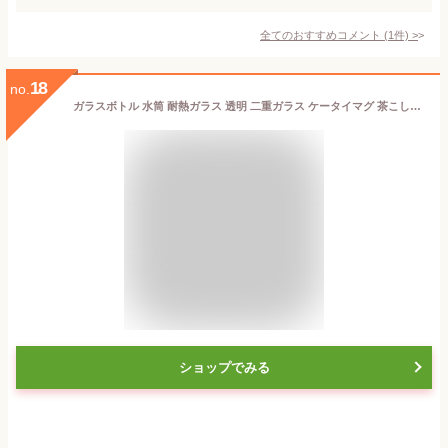
全てのおすすめコメント
(
1
件)
>
18
no.
ガラスボトル 水筒 耐熱ガラス 透明 二重ガラス ケータイマグ 茶こし付き 男女兼用 贈り物 直飲み (600ml)
ショップでみる