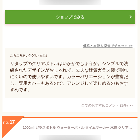
ショップでみる
価格と在庫を
楽天
でチェック
>>
ころころあい(40代・女性)
リタップのクリアボトルはいかがでしょうか。シンプルで洗
練されたデザインがおしゃれで、丈夫な硬質ガラス製で割れ
にくいので使いやすいです。カラーバリエーションが豊富だ
し、専用カバーもあるので、アレンジして楽しめるのもおす
すめです。
全てのおすすめコメント
(
1
件)
>
17
no.
1000ml ガラスボトル ウォーターボトル タイムマーカー 水筒 クリアボトル 直飲み 耐熱 給水ボトル 竹の蓋 洗いやすい 耐久性 ジム アウトドア お洒落 運動用 夏用 旅行 ランニング (茶こし付き,1000ml)