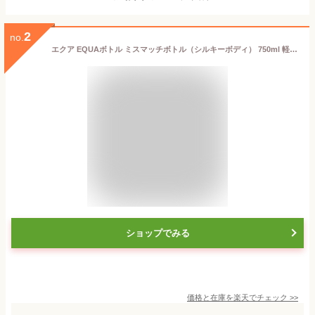
2
no.
エクア EQUAボトル ミスマッチボトル（シルキーボディ） 750ml 軽量耐熱ガラス 食洗機対応 ボトルカバー・ボトルキャップ着せ替え可能 水筒 マイボトル ガラスボトル エコボトル オフィス ギフト プレゼント 軽い おしゃれ かわいい メール便不可 送料別 ◇◇
ショップでみる
価格と在庫を
楽天
でチェック
>>