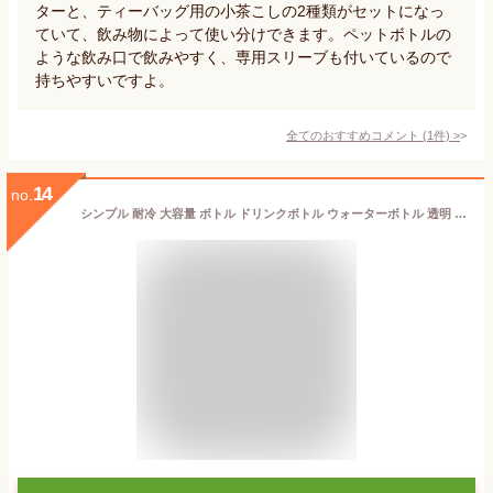
ターと、ティーバッグ用の小茶こしの2種類がセットになっ
ていて、飲み物によって使い分けできます。ペットボトルの
ような飲み口で飲みやすく、専用スリーブも付いているので
持ちやすいですよ。
全てのおすすめコメント
(
1
件)
>
14
no.
シンプル 耐冷 大容量 ボトル ドリンクボトル ウォーターボトル 透明 フィルター付き ガラス 水筒 断熱カバー付き おしゃれ 耐熱 480ml ガラス ボトル 直飲み 水 お茶 男女兼用 マイボトル 漏れ防止 軽量 持ち運び 仕事 おしゃれ 可愛い アウトドア 通勤 スポーツ 340ml