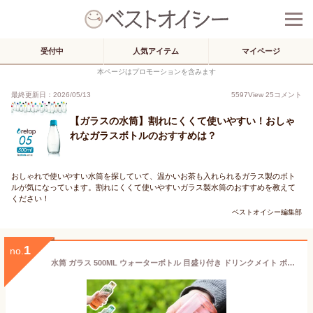
受付中
人気アイテム
マイページ
本ページはプロモーションを含みます
最終更新日：2026/05/13
5597
View
25
コメント
【ガラスの水筒】割れにくくて使いやすい！おしゃ
れなガラスボトルのおすすめは？
おしゃれで使いやすい水筒を探していて、温かいお茶も入れられるガラス製のボト
ルが気になっています。割れにくくて使いやすいガラス製水筒のおすすめを教えて
ください！
ベストオイシー編集部
1
no.
水筒 ガラス 500ML ウォーターボトル 目盛り付き ドリンクメイト ボトル ボトルホルダー ガラスボトル タイムマーカー 携帯便利 漏れ防止 子供 キッズ 直飲み 女の子 おしゃれ スポーツ かわいい 女子 大人 プラスチック スポーツボトル 通学通勤