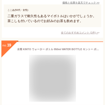
価格と在庫を
楽天
でチェック
>>
ここあ(50代・女性)
二重ガラスで耐久性もあるマイボトルはいかがでしょうか。
茶こしも付いているのでお好みのお茶も飲めます。
全てのおすすめコメント
(
1
件)
>
19
no.
水筒 KINTO ウォーター ボトル 950ml WATER BOTTLE キントー ボトル クリアボトル タンブラー おしゃれ シンプル 透明 コンパクト 軽量 ハンドル 持ち手 アウトドア ジム 水 お茶 仕事 ドライブ マイボトル 食洗器対応 【あす楽対応・送料無料】