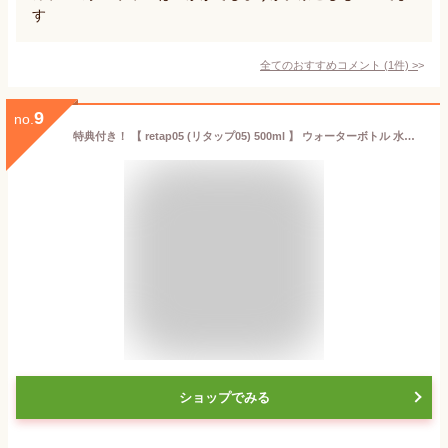
す
全てのおすすめコメント
(
1
件)
>
9
no.
特典付き！ 【 retap05 (リタップ05) 500ml 】 ウォーターボトル 水筒 タンブラー ピッチャー マイボトル ガラスボトル ガラス瓶 耐熱 レンジ可 食洗機可 お茶 ドリンク おしゃれ 北欧 デンマーク ギフト プレゼント
ショップでみる