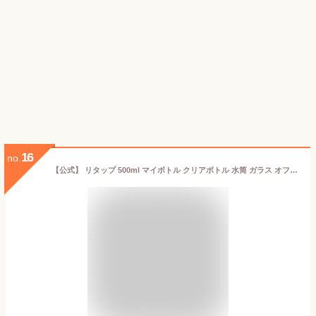
16
no.
【公式】 リタップ 500ml マイボトル クリアボトル 水筒 ガラス オフィス 大人 ガラスボトル 耐熱ガラス 水 ボトル ウォーターボトル かわいい 水筒 おしゃれ 直飲み水筒 デトックスウォーター 持ち歩き 大容量 透明 直のみ アウトドア 可愛い おしゃれ水筒 可愛い水筒