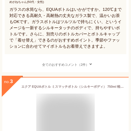
めがねちゃん(50代・女性)
ガラスの水筒なら、EQUAボトルはいかがですか。120℃まで
対応できる高耐久・高耐熱の丈夫なガラス製で、温かいお茶
もOKです。ガラスボトルはツルツルで持ちにくい、というイ
メージを一新するシルキータッチのボディで、持ちやすいボ
トルです。さらに、別売りのボトルカバーとボトルキャップ
で「着せ替え」できるのがおすすめポイント。季節やファッ
ションに合わせてマイボトルもお着替えできますよ。
全てのおすすめコメント（2件）
3
no.
エクア EQUAボトル ミスマッチボトル（シルキーボディ） 750ml 軽量耐熱ガラス 食洗機対応 ボトルカバー・ボトルキャップ着せ替え可能 水筒 マイボトル ガラスボトル エコボトル オフィス ギフト プレゼント 軽い おしゃれ かわいい メール便不可 送料別 ◇◇