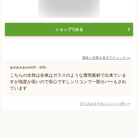
ショップでみる
価格と在庫を
楽天
でチェック
>>
あみあみあみ(40代・女性)
こちらの水筒は全体はガラスのような透明素材で出来ていま
すが強度が高いので安心ですしシリコンで一部カバーもされ
ています
全てのおすすめコメント
(
2
件)
>