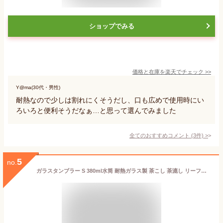
ショップでみる
価格と在庫を
楽天
でチェック
>>
Y@ma(30代・男性)
耐熱なので少しは割れにくそうだし、口も広めで使用時にい
ろいろと便利そうだなぁ…と思って選んでみました
全てのおすすめコメント
(
3
件)
>
5
no.
ガラスタンブラー S 380ml水筒 耐熱ガラス製 茶こし 茶漉し リーフフィルター 水分補給 熱中症対策 クリアボトル カバー付き プレゼント 大容量 ガラス グラス 強化 クリア 透明 タンブラー H&F BELX エイチアンドエフ ベルクス