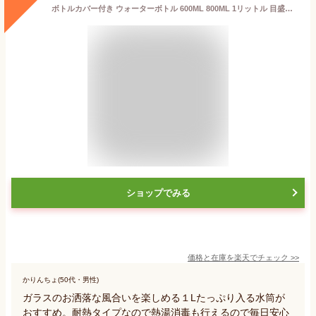
ボトルカバー付き ウォーターボトル 600ML 800ML 1リットル 目盛り 耐熱 ガラス マイボトル 透明 おしゃれ 北欧風 ガラスボトル ガラス瓶 クリアボトル 水筒 大容量 1L 直飲み 洗いやすい 茶こし付き 送料無料
ショップでみる
価格と在庫を
楽天
でチェック
>>
かりんちょ(50代・男性)
ガラスのお洒落な風合いを楽しめる１Lたっぷり入る水筒が
おすすめ。耐熱タイプなので熱湯消毒も行えるので毎日安心