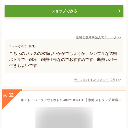
ショップでみる
価格と在庫を
楽天
でチェック
>>
Toshimi(60代・男性)
こちらのガラスの水筒はいかがでしょうか。シンプルな透明
ボトルで、耐冷、耐熱仕様なのでおすすめです。断熱カバー
付きもよいです。
全てのおすすめコメント
(
2
件)
>
12
no.
キントー ワークアウトボトル 480ml KINTO 【 水筒 ストラップ 常温 ボトル 軽量 直飲み 透明 シンプル 送料無料 】