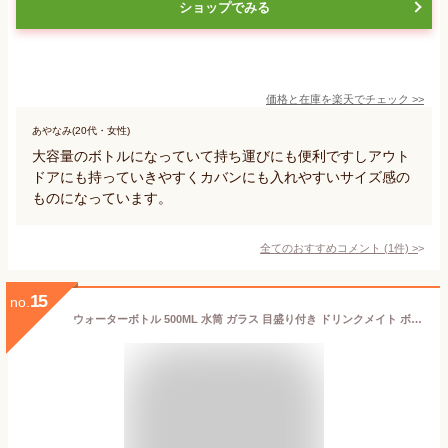
ショップでみる
価格と在庫を
楽天
でチェック
>>
あやなみ(20代・女性)
大容量のボトルになっていて持ち運びにも便利ですしアウト
ドアにも持っていきやすくカバンにも入れやすいサイズ感の
ものになっています。
全てのおすすめコメント
(
1
件)
>
15
no.
ウォーターボトル 500ML 水筒 ガラス 目盛り付き ドリンクメイト ボトル ボトルホルダー ガラスボトル タイムマーカー 携帯便利 漏れ防止 子供 キッズ 直飲み 女の子 おしゃれ スポーツ かわいい 女子 大人 プラスチック スポーツボトル 部活 通学通勤