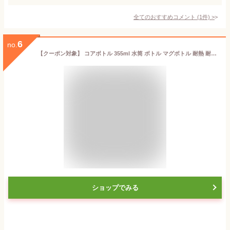
全てのおすすめコメント
(
1
件)
>
6
no.
【クーポン対象】 コアボトル 355ml 水筒 ボトル マグボトル 耐熱 耐久 ガラス 二重構造 アウトドア キャンプ ピクニック ZOKU ゾク キャンプ 雨 自転車 Eバイク フェス お散歩 通勤 通学
ショップでみる