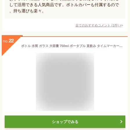
して活用できる人気商品です。ボトルカバーも付属するので
、持ち運びも楽々。
全てのおすすめコメント
(
1
件)
>
22
no.
ボトル 水筒 ガラス 大容量 750ml ポータブル 直飲み タイムマーカー付きウォーターボトル BPAフリー スポーツウォーターボトル 大人 子ども アウトドア 登山用 キャンプ ランニング ジム ハイキング 自転車 すいとう
ショップでみる