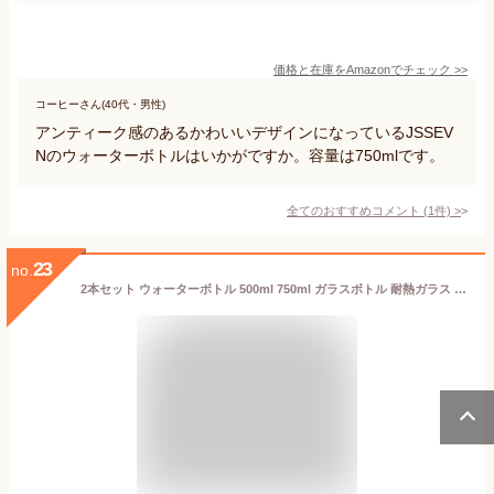
価格と在庫を
Amazon
でチェック
>>
コーヒーさん(40代・男性)
アンティーク感のあるかわいいデザインになっているJSSEV
Nのウォーターボトルはいかがですか。容量は750mlです。
全てのおすすめコメント
(
1
件)
>
23
no.
2本セット ウォーターボトル 500ml 750ml ガラスボトル 耐熱ガラス クリアボトル 目盛り 直飲み スリム ガラス 水筒 ボトル 大容量 マイボトル クリア 透明 洗いやすい おしゃれ 北欧 レディース メンズ ドリンク コーヒー 【送料無料】