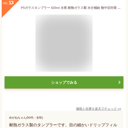
13
no.
PSガラスタンブラー 420ml 水筒 耐熱ガラス製 水分補給 熱中症対策 クリアボトル カバー付き インスタ映え おしゃれ プレゼント 大容量 ガラス グラス 強化 クリア 透明 タンブラー H&F BELX エイチアンドエフ ベルクス
ショップでみる
価格と在庫を
楽天
でチェック
>>
めがねちゃん(50代・女性)
耐熱ガラス製のタンブラーです。目の細かいドリップフィル