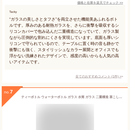
価格と在庫を
楽天
でチェック
>>
Tacky
“ガラスの美しさとタフさ”を両立させた機能美あふれるボト
ルです。厚みのある耐熱ガラスを、さらに衝撃を吸収するシ
リコンカバーで包み込んだ二重構造になっていて、ガラス製
ながら圧倒的な割れにくさを実現しています。底面も厚いシ
リコンで守られているので、テーブルに置く時の音も静かで
衝撃にも強く、スタイリッシュなカラー展開とオフィスでも
浮かない洗練されたデザインで、感度の高いからも人気の高
いアイテムです。
全てのおすすめコメント
(
1
件)
>
7
no.
ティーボトル ウォーターボトル ガラス 水筒 ガラス 二重構造 茶こし付きタンブラー 350ml ポータブル トラベル マグ ティー タンブラー