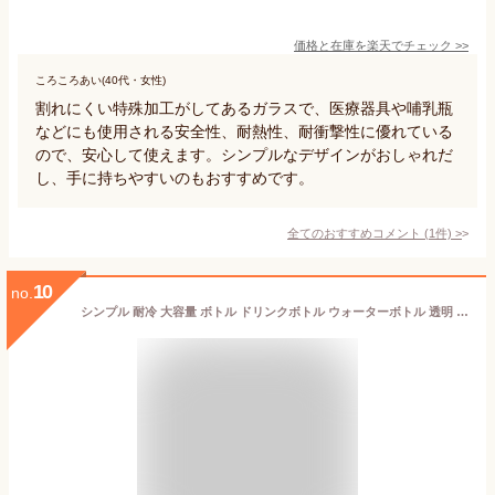
価格と在庫を
楽天
でチェック
>>
ころころあい(40代・女性)
割れにくい特殊加工がしてあるガラスで、医療器具や哺乳瓶
などにも使用される安全性、耐熱性、耐衝撃性に優れている
ので、安心して使えます。シンプルなデザインがおしゃれだ
し、手に持ちやすいのもおすすめです。
全てのおすすめコメント
(
1
件)
>
10
no.
シンプル 耐冷 大容量 ボトル ドリンクボトル ウォーターボトル 透明 フィルター付き ガラス 水筒 断熱カバー付き おしゃれ 耐熱 480ml ガラス ボトル 直飲み 水 お茶 男女兼用 マイボトル 漏れ防止 軽量 持ち運び 仕事 おしゃれ 可愛い アウトドア 通勤 スポーツ 340ml