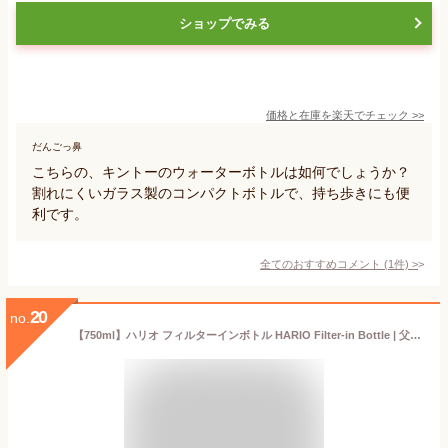
ショップでみる
価格と在庫を
楽天
でチェック
>>
だんごっ鼻
こちらの、キントーのウォーターボトルは如何でしょうか？
割れにくいガラス製のコンパクトボトルで、持ち歩きにも便
利です。
全てのおすすめコメント
(
1
件)
>
20
no.
【750ml】ハリオ フィルターインボトル HARIO Filter-in Bottle | 父の日 ギフト 水出し ポット 茶こし 付き ボトル 茶こし付き 水筒 オフィス マグ ガラス ガラス製 耐熱ガラス タンブラー ギフト プチギフト ティーポット hario キッチン雑貨 キッチン用品 ポット 日本製