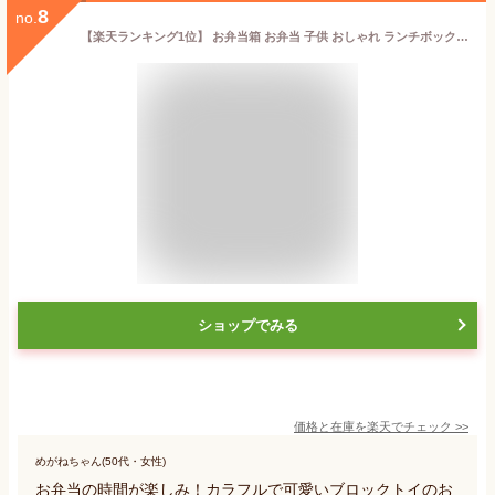
8
no.
【楽天ランキング1位】 お弁当箱 お弁当 子供 おしゃれ ランチボックス 2段 スリム 保冷 食洗機対応 レンジ対応 【 P:BLOCK ブロック 弁当箱 480ml お箸 & 保冷剤 付き 】 かわいい 箸 子ども 幼稚園 小学生 女子 男子 男の子 女の子 北欧 セット 入園 日本製 600ml以下 (SL)
ショップでみる
価格と在庫を
楽天
でチェック
>>
めがねちゃん(50代・女性)
お弁当の時間が楽しみ！カラフルで可愛いブロックトイのお