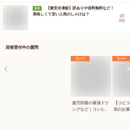
【激安冷凍鮭】訳ありや送料無料など！
決定
美味しくて安い人気のしゃけは？
22
回答
回答受付中の質問
受付中
受付中
疲労回復の最強ドリ
【コピコ
ングなど｜コンビ
気のお菓
ニ・ドラックストア
いkopi
で買える人気のおす
は？
すめは？