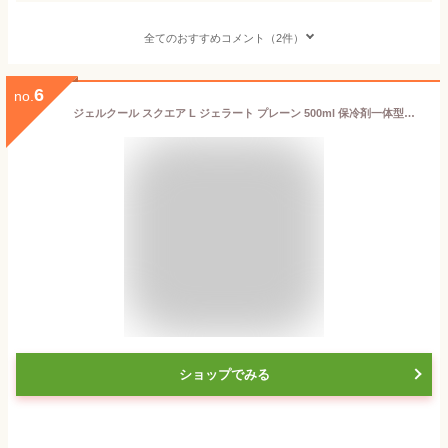
全てのおすすめコメント（2件）
6
no.
ジェルクール スクエア L ジェラート プレーン 500ml 保冷剤一体型ランチボックス 三好製作所 GEL-COOL square L【 お弁当箱 1段 保冷剤付き 保冷 仕切り 弁当箱 保冷弁当箱 日本製 】
ショップでみる