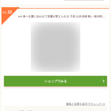
13
no.
mii 食べる量に合わせて容量が変えられる 子供 お弁当箱 軽い 保冷剤一体型フタ W15.4×D12.2×H5.8cm 280-430ml 保育園 幼稚園 小学生 男の子 女の子 女性 仕切り付き 簡単クリップ ピンク 日本製 2101
ショップでみる
価格と在庫を
楽天
でチェック
>>