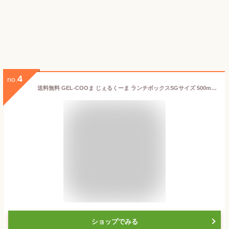
4
no.
送料無料 GEL-COOま じぇるくーま ランチボックスSGサイズ 500ml ツインズ お弁当箱 GEL-COOL ジェルクール 仕切り付き 一段 キッズ 子供用 弁当箱 1段 女子 おしゃれ 保冷剤一体型 小学生 保冷 デザート おかず 容器 あす楽 誕生日 プレゼント 実用的
ショップでみる