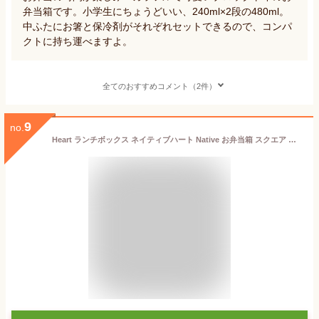
弁当箱です。小学生にちょうどいい、240ml×2段の480ml。
中ふたにお箸と保冷剤がそれぞれセットできるので、コンパ
クトに持ち運べますよ。
全てのおすすめコメント（2件）
9
no.
Heart ランチボックス ネイティブハート Native お弁当箱 スクエア カーシヴ スクエアネストランチ 定番 保冷剤付き 600ml 日本製 お弁当 入れ子 ランチ スクエアネスト 正方形 食洗機対応 レンジ対応 2段