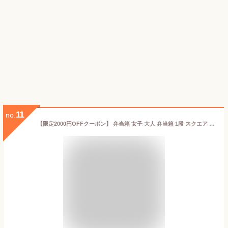
11
no.
【限定2000円OFFクーポン】 弁当箱 女子 大人 弁当箱 1段 スクエア L ジェルクール GEL-COOL クッチーナホーム 送料無料 弁当箱 子供 弁当箱 食洗機対応 弁当箱 洗いやすい 弁当箱 可愛い 保冷剤 一体型 弁当箱 保冷剤付 弁当箱 フタ 弁当箱 1段 レンジ対応