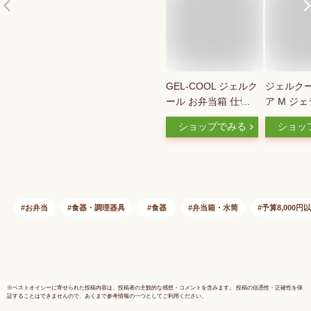
GEL-COOL ジェルク
ジェルクー
ール お弁当箱 仕切
ア M ジ
り付き 400ml 1段 通
レーン 40
ショップでみる
ショッ
販 ランチボックス
ークリップ
弁当箱 保冷お弁当箱
体型ラン
保冷ランチボックス
三好製作所 
保冷弁当箱 一段 保
COOL sq
冷 保冷剤付き ラン
お弁当箱 
チ 弁当 お弁当 スク
付き 保冷
お弁当
食器・調理器具
食器
弁当箱・水筒
予算8,000円
エア 長方形 保冷剤
ケース フ
保冷剤一体型 ランチ
ス 弁当箱
グッズ 便利
製 】
※
ベストオイシー
に寄せられた投稿内容は、投稿者の主観的な感想・コメントを含みます。 投稿の信憑性・正確性を保
証することはできませんので、あくまで参考情報の一つとしてご利用ください。