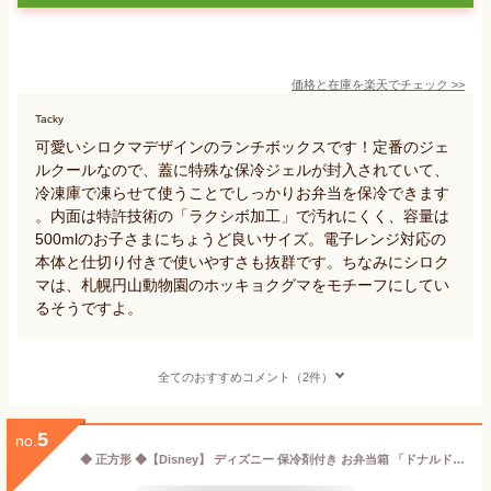
価格と在庫を
楽天
でチェック
>>
Tacky
可愛いシロクマデザインのランチボックスです！定番のジェ
ルクールなので、蓋に特殊な保冷ジェルが封入されていて、
冷凍庫で凍らせて使うことでしっかりお弁当を保冷できます
。内面は特許技術の「ラクシボ加工」で汚れにくく、容量は
500mlのお子さまにちょうど良いサイズ。電子レンジ対応の
本体と仕切り付きで使いやすさも抜群です。ちなみにシロク
マは、札幌円山動物園のホッキョクグマをモチーフにしてい
るそうですよ。
全てのおすすめコメント（2件）
5
no.
◆ 正方形 ◆【Disney】 ディズニー 保冷剤付き お弁当箱 「ドナルドダック チップ＆デール くまのプーさん ミッキー＆ミニー(フラワー) 」◇ 弁当箱 ランチボックス 保冷 夏用 かわいい フタ 保冷剤 プーさん グッズ チップとデール ◇