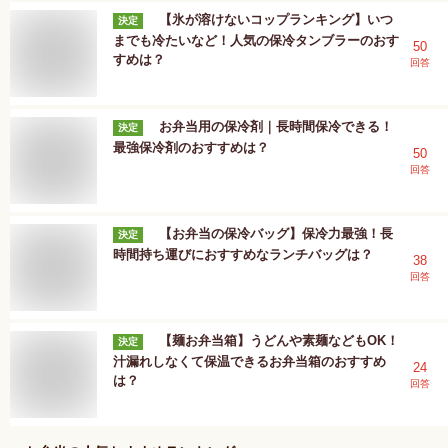
【氷が溶けないコップランキング】いつ
決定
までも冷たいなど！人気の保冷タンブラーのおす
50
すめは？
回答
お弁当用の保冷剤｜長時間保冷できる！
決定
最強保冷剤のおすすめは？
50
回答
【お弁当の保冷バッグ】保冷力最強！長
決定
時間持ち運びにおすすめなランチバッグは？
38
回答
【麺お弁当箱】うどんや素麺などもOK！
決定
汁漏れしなくて保温できるお弁当箱のおすすめ
24
は？
回答