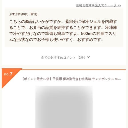
価格と在庫を
楽天
でチェック
>>
ぷすぷす(40代・男性)
こちらの商品はいかがですか。蓋部分に保冷ジェルを内蔵す
ることで、お弁当の品質を維持することができます。冷凍庫
で冷やすだけなので準備も簡単ですよ。500mlの容量でスリ
ムな形状なのでお子様も使いやすく、おすすめです。
全てのおすすめコメント（2件）
7
no.
【ポイント最大10倍】子供用 保冷剤付きお弁当箱 ランチボックス mii 保冷ランチボックス 430ml 保冷弁当箱 レンジ対応 食洗器対応 中子 バックル 国産 子供 子ども キッズ かわいい おしゃれ 仕切り ピクニック 小学校 保育園 幼稚園 入学祝 ピンク ブルー