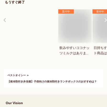
もうすぐ終了
受付中
受付中
飲みやすいココナッ
日持ちす
ツミルクはあります
ト商品は
か？
か？
ベストオイシー
【保冷剤付き弁当箱】子供向けの保冷剤付きランチボックスのおすすめは？
Our Vision