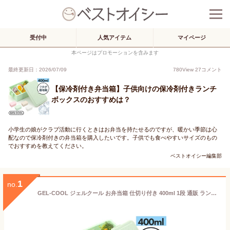
受付中
人気アイテム
マイページ
本ページはプロモーションを含みます
最終更新日：2026/07/09
780
View
27
コメント
【保冷剤付き弁当箱】子供向けの保冷剤付きランチ
ボックスのおすすめは？
小学生の娘がクラブ活動に行くときはお弁当を持たせるのですが、暖かい季節は心
配なので保冷剤付きの弁当箱を購入したいです。子供でも食べやすいサイズのもの
でおすすめを教えてください。
ベストオイシー編集部
1
no.
GEL-COOL ジェルクール お弁当箱 仕切り付き 400ml 1段 通販 ランチボックス 弁当箱 保冷お弁当箱 保冷ランチボックス 保冷弁当箱 一段 保冷 保冷剤付き ランチ 弁当 お弁当 スクエア 長方形 保冷剤 保冷剤一体型 ランチグッズ 便利