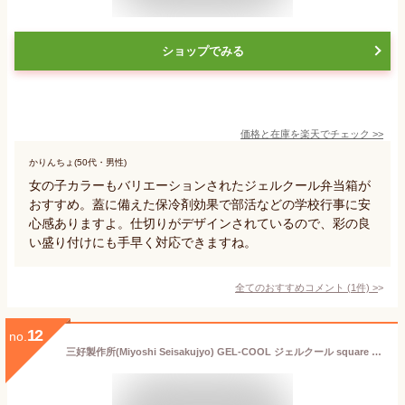
ショップでみる
価格と在庫を
楽天
でチェック
>>
かりんちょ(50代・男性)
女の子カラーもバリエーションされたジェルクール弁当箱が
おすすめ。蓋に備えた保冷剤効果で部活などの学校行事に安
心感ありますよ。仕切りがデザインされているので、彩の良
い盛り付けにも手早く対応できますね。
全てのおすすめコメント
(
1
件)
>
12
no.
三好製作所(Miyoshi Seisakujyo) GEL-COOL ジェルクール square 保冷剤一体型 四角 ランチボックス お弁当箱 オイスターグレー 17.8×8.7×6cm 500ml 1段 女性 男性 子供 仕切り付き ラバーバンド付き 簡単クリップ バックル機構 レンジ対応 & 食洗機対応(蓋を除く本体、仕切り) 日本製 0101-0270