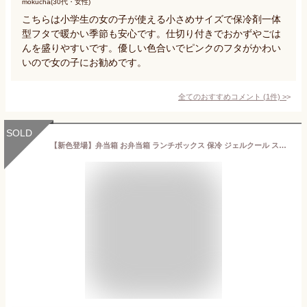
mokucha(30代・女性)
こちらは小学生の女の子が使える小さめサイズで保冷剤一体
型フタで暖かい季節も安心です。仕切り付きでおかずやごは
んを盛りやすいです。優しい色合いでピンクのフタがかわい
いので女の子にお勧めです。
全てのおすすめコメント
(
1
件)
>
SOLD
【新色登場】弁当箱 お弁当箱 ランチボックス 保冷 ジェルクール スクエア 保冷剤付き 1段 一段 食洗機対応 レンジ対応 電子レンジ対応 大人 おしゃれ GEL-COOL 保冷剤一体型 日本製 500ml シンプル かわいい 保冷剤内蔵 三好製作所◇【メール便不可】【20】