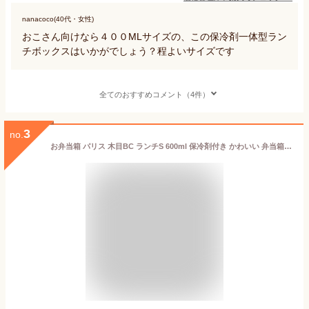
nanacoco(40代・女性)
おこさん向けなら４００MLサイズの、この保冷剤一体型ラン
チボックスはいかがでしょう？程よいサイズです
全てのおすすめコメント（4件）
3
no.
お弁当箱 パリス 木目BC ランチS 600ml 保冷剤付き かわいい 弁当箱 女子 男子 大人 子供 小学生 中学生 高校生 お弁当 女の子 ランチボックス