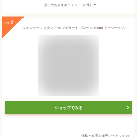
全てのおすすめコメント（5件）
2
no.
ジェルクール スクエア M ジェラート プレーン 400ml イージークリップ 保冷剤一体型ランチボックス 三好製作所 GEL-COOL square M【 お弁当箱 1段 保冷剤付き 保冷 デザートケース フルーツケース 弁当箱 子供 日本製 】
ショップでみる
価格と在庫を
楽天
でチェック
>>