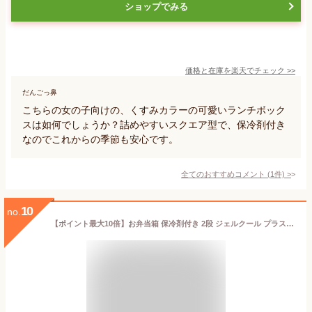
ショップでみる
価格と在庫を
楽天
でチェック
>>
だんごっ鼻
こちらの女の子向けの、くすみカラーの可愛いランチボック
スは如何でしょうか？詰めやすいスクエア型で、保冷剤付き
なのでこれからの季節も安心です。
全てのおすすめコメント
(
1
件)
>
10
no.
【ポイント最大10倍】お弁当箱 保冷剤付き 2段 ジェルクール プラス デリ 300ml+295ml 日本製 レンジ対応 食洗器対応 弁当箱 保冷蓋 保冷剤一体型 保冷ランチボックス GEL-COOL plus deli デリボックス 2段 かわいい 大人 女子 男子 おしゃれ 子供 白 保冷 夏