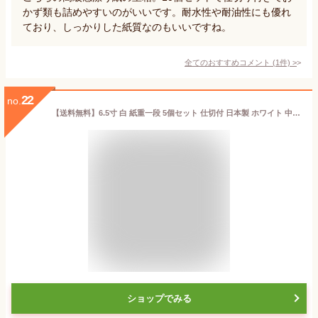
かず類も詰めやすいのがいいです。耐水性や耐油性にも優れ
ており、しっかりした紙質なのもいいですね。
全てのおすすめコメント
(
1
件)
>
22
no.
【送料無料】6.5寸 白 紙重一段 5個セット 仕切付 日本製 ホワイト 中子 仕切り お重 業務用 家庭用 高級 使い捨て テイクアウト 容器 ピクニック 運動会 遠足 お花見 歓送迎会 エコ 弁当箱 懐石 会席 行楽 弁当 法事 仕出し 宴 試合 お祝い 紙製 Vカット お節 おせち
ショップでみる