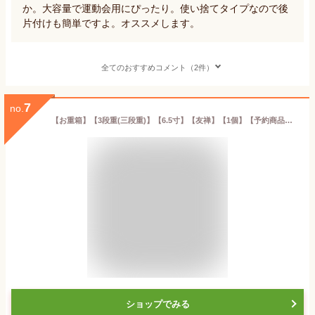
か。大容量で運動会用にぴったり。使い捨てタイプなので後
片付けも簡単ですよ。オススメします。
全てのおすすめコメント（2件）
7
no.
【お重箱】【3段重(三段重)】【6.5寸】【友禅】【1個】【予約商品】【ピンク】【手毬】【12月中旬発送】友禅重箱紙製で高級なかわいいおしゃれな使い捨て重箱です。おせち料理に。お正月/新年会/集まりに。
ショップでみる