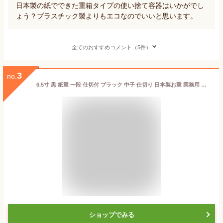
日本製の紙でできた重箱タイプの使い捨て容器はいかがでし
ょう？プラスチック製よりもエコなのでいいと思います。
全てのおすすめコメント（5件）
3
no.
6.5寸 黒 紙重 一段 仕切付 ブラック 中子 仕切り 日本製お重 業務用 家庭用 高級 使い捨て テイクアウト 容器 ピクニック 運動会 遠足 お花見 歓送迎会 エコ 弁当箱 懐石 会席 行楽 弁当 法事 仕出し 宴 高級弁当 試合 お祝い 紙製 おしゃれ Vカット お節 おせち
ショップでみる