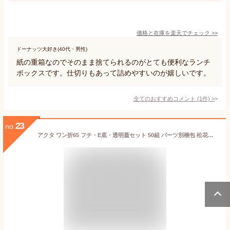
価格と在庫を
楽天
でチェック
>>
ドーナッツ大好き(40代・男性)
紙の重箱なのでそのまま捨てられるのがとても便利なランチ
ボックスです。仕切りもあって詰めやすいのが嬉しいです。
全てのおすすめコメント
(
1
件)
>
23
no.
アクタ ワン折65 フチ・E底・透明蓋セット 50組 パーツ別梱包 松花堂弁当容器 9マス