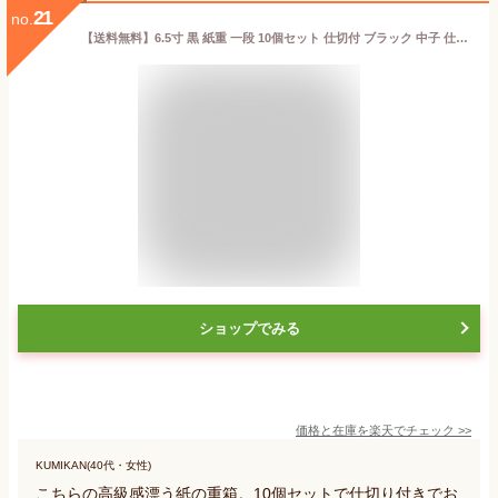
21
no.
【送料無料】6.5寸 黒 紙重 一段 10個セット 仕切付 ブラック 中子 仕切り 日本製 お重 業務用 家庭用 高級 使い捨て テイクアウト 容器 ピクニック 運動会 遠足 お花見 歓送迎会 エコ 弁当箱 懐石 会席 行楽 弁当 法事 仕出し 試合 お祝い 紙製 Vカット お節 おせち
ショップでみる
価格と在庫を
楽天
でチェック
>>
KUMIKAN(40代・女性)
こちらの高級感漂う紙の重箱。10個セットで仕切り付きでお