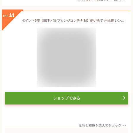
14
no.
ポイント3倍【SBT-パルプヒンジコンテナ M】使い捨て 弁当箱 レンジ ランチボックス 使い捨て 電子レンジ 冷凍 テイクアウト 容器 おしゃれ フードパック バガス 使い捨て容器 紙 お弁当箱 業務用 丼 弁当容器 レンジ対応 カフェ エコ ボックス お持ち帰り
ショップでみる
価格と在庫を
楽天
でチェック
>>