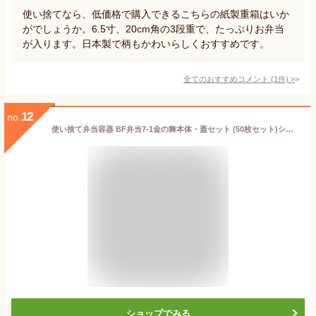
使い捨てなら、低価格で購入できるこちらの紙製重箱はいか
がでしょうか。6.5寸、20cm角の3段重で、たっぷりお弁当
が入ります。日本製で柄もかわいらしくおすすめです。
全てのおすすめコメント
(
1
件)
>
12
no.
使い捨て弁当容器 BF弁当7-1金の舞本体・蓋セット (50枚セット)シーピー化成 業務用 使い捨て 容器 業務用 テイクアウト 持ち帰り ランチ
ショップでみる