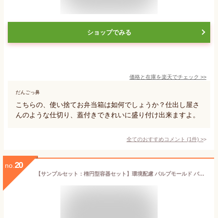
ショップでみる
価格と在庫を
楽天
でチェック
>>
だんごっ鼻
こちらの、使い捨てお弁当箱は如何でしょうか？仕出し屋さ
んのような仕切り、蓋付きできれいに盛り付け出来ますよ。
全てのおすすめコメント
(
1
件)
>
20
no.
【サンプルセット：楕円型容器セット】環境配慮 パルプモールド バガス フードパック テイクアウト 容器 おしゃれ 紙容器 紙トレイ 紙 ボックス 食品容器 キッチンカー ランチボックス 丼 業務用 使い捨て 容器 電子レンジ対応 カフェ エコ