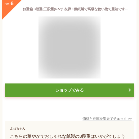
6
no.
お重箱 3段重(三段重)6.5寸 友禅 1個紙製で高級な使い捨て重箱です。おせち料理(お節料理/お正月料理/お節/重箱3段/重箱弁当/重箱三段)に 激安の使い捨て食品容器(食品用/容器/器/うつわ/入れ物/包材)シンプルでおしゃれな和柄/パーティー/お正月/新年会/集まりに
ショップでみる
価格と在庫を
楽天
でチェック
>>
よねちゃん
こちらの華やかでおしゃれな紙製の3段重はいかがでしょう