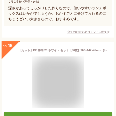
ころころあい(40代・女性)
深さがあってしっかりした作りなので、使いやすいランチボ
ックスはいかがでしょうか。おかずごとに分けて入れるのに
ちょうどいい大きさなので、おすすめです。
全てのおすすめコメント
(
3
件)
>
15
no.
【セット】BF 丼内 23 ホワイト セット【50枚】206×147×45mm【レンジOK】 弁当箱 テイクアウト容器 シーピー化成 業務用 プロ 宅配 デリバリー レンジ 学園祭 文化祭 弁当 容器 使い捨て テイクアウト 料理 お持ち帰り おしゃれ 使い捨て食器 使い捨て皿 器