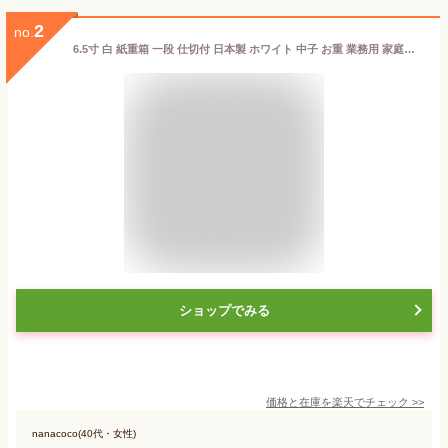
2
no.
6.5寸 白 紙重箱 一段 仕切付 日本製 ホワイト 中子 お重 業務用 家庭用 高級 使い捨て テイクアウト 容器 ピクニック 運動会 遠足 お花見 歓送迎会 エコ 弁当箱 懐石 会席 行楽 弁当 法事 仕出し 宴 試合 お祝い 紙製 おしゃれ Vカット お節 おせち お重箱
ショップでみる
価格と在庫を
楽天
でチェック
>>
nanacoco(40代・女性)