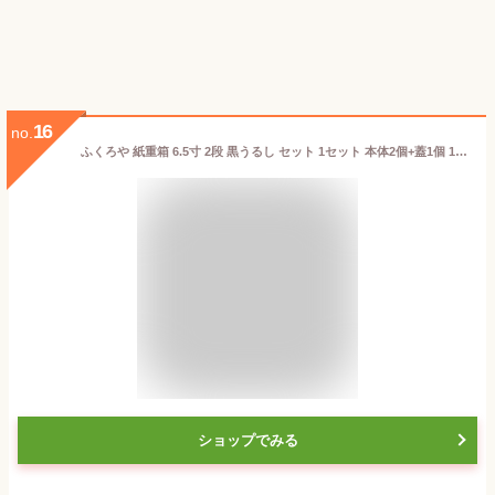
16
no.
ふくろや 紙重箱 6.5寸 2段 黒うるし セット 1セット 本体2個+蓋1個 195×195×高140mm
ショップでみる