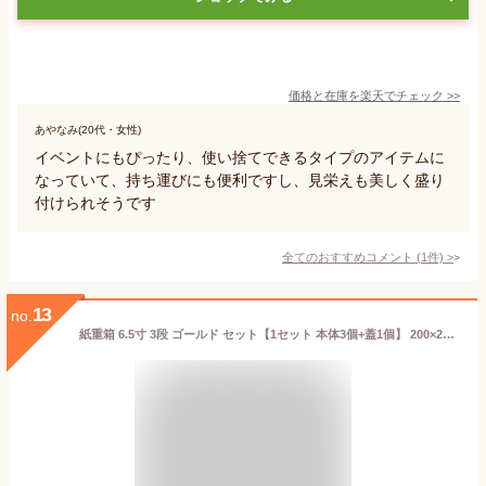
価格と在庫を
楽天
でチェック
>>
あやなみ(20代・女性)
イベントにもぴったり、使い捨てできるタイプのアイテムに
なっていて、持ち運びにも便利ですし、見栄えも美しく盛り
付けられそうです
全てのおすすめコメント
(
1
件)
>
13
no.
紙重箱 6.5寸 3段 ゴールド セット【1セット 本体3個+蓋1個】 200×200×高190mm 友禅和紙 おせち お節 容器 紙 重箱 テイクアウト お持ち帰り 使い捨て レンジ不可 重函 お正月 正月 金色 金 豪華 おしゃれ 使い捨て食器 使い捨て皿 器