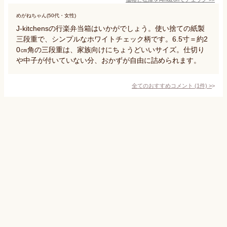
めがねちゃん(50代・女性)
J-kitchensの行楽弁当箱はいかがでしょう。使い捨ての紙製
三段重で、シンプルなホワイトチェック柄です。6.5寸＝約2
0㎝角の三段重は、家族向けにちょうどいいサイズ。仕切り
や中子が付いていない分、おかずが自由に詰められます。
全てのおすすめコメント
(
1
件)
>