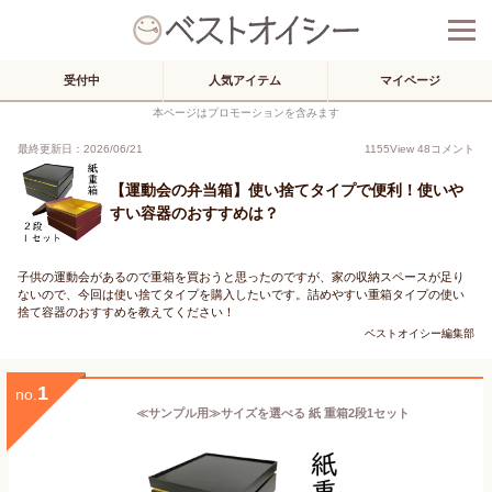
受付中
人気アイテム
マイページ
本ページはプロモーションを含みます
最終更新日：2026/06/21
1155
View
48
コメント
【運動会の弁当箱】使い捨てタイプで便利！使いや
すい容器のおすすめは？
子供の運動会があるので重箱を買おうと思ったのですが、家の収納スペースが足り
ないので、今回は使い捨てタイプを購入したいです。詰めやすい重箱タイプの使い
捨て容器のおすすめを教えてください！
ベストオイシー編集部
1
no.
≪サンプル用≫サイズを選べる 紙 重箱2段1セット