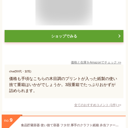
ショップでみる
価格と在庫を
Amazon
でチェック
>>
chai(50代・女性)
価格も手頃なこちらの木目調のプリントが入った紙製の使い
捨て重箱はいかがでしょうか。3段重箱でたっぷりおかずが
詰められます。
全てのおすすめコメント
(
1
件)
>
9
no.
食品貯蔵容器 使い捨て容器 フタ付 厚手のクラフト紙箱 弁当ファーストフード箱 漏れ防止 シンプル 防水防油 鮮度保持 透明 テイクアウト容器 厚手 ポータブル 調理準備 料理 ピクニック オフィス 学校 旅行 透明カバー付き（500ml 20個入り）