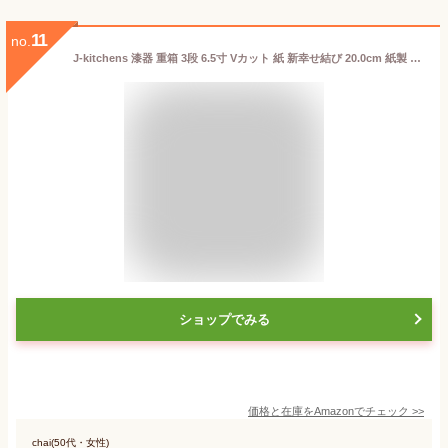
11
no.
J-kitchens 漆器 重箱 3段 6.5寸 Vカット 紙 新幸せ結び 20.0cm 紙製 お重 お重箱 日本製
ショップでみる
価格と在庫を
Amazon
でチェック
>>
chai(50代・女性)