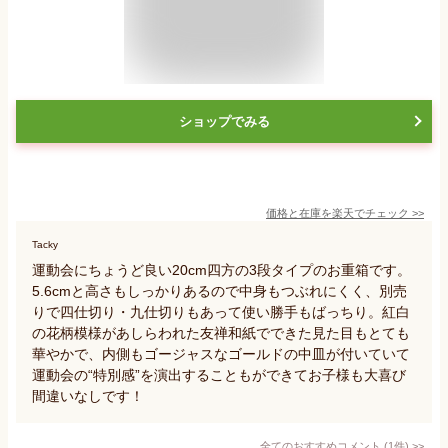
ショップでみる
価格と在庫を
楽天
でチェック
>>
Tacky
運動会にちょうど良い20cm四方の3段タイプのお重箱です。
5.6cmと高さもしっかりあるので中身もつぶれにくく、別売
りで四仕切り・九仕切りもあって使い勝手もばっちり。紅白
の花柄模様があしらわれた友禅和紙でできた見た目もとても
華やかで、内側もゴージャスなゴールドの中皿が付いていて
運動会の“特別感”を演出することもができてお子様も大喜び
間違いなしです！
全てのおすすめコメント
(
1
件)
>