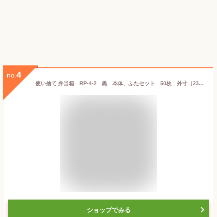
4
no.
使い捨て 弁当箱 RP-4-2 黒 本体、ふたセット 50枚 外寸（238×200×深さ34（ふた高さ16）)mm
ショップでみる