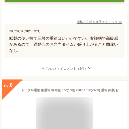
価格と在庫を
楽天
でチェック
>>
おひつじ座(70代・女性)
紙製の使い捨て三段の重箱はいかがですか。友禅柄で高級感
があるので、運動会のお弁当タイムが盛り上がること間違い
なし。
全てのおすすめコメント（2件）
8
no.
トータル通販 紙重箱 桐内金 6.5寸 3段 228-11512(Z488) 重箱 紙製 おせち お節 お弁当 お花見 正月 行楽 運動会 お祝い パーティー おもてなし 業務用 (3段)