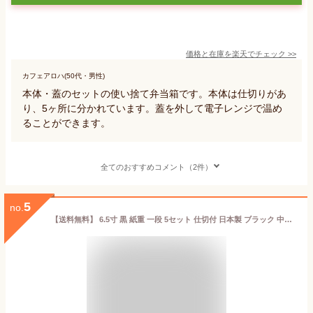
価格と在庫を
楽天
でチェック
>>
カフェアロハ(50代・男性)
本体・蓋のセットの使い捨て弁当箱です。本体は仕切りがあ
り、5ヶ所に分かれています。蓋を外して電子レンジで温め
ることができます。
全てのおすすめコメント（2件）
5
no.
【送料無料】 6.5寸 黒 紙重 一段 5セット 仕切付 日本製 ブラック 中子 仕切り お重 業務用 高級 使い捨て テイクアウト 容器 ピクニック 運動会 遠足 お花見 歓送迎会 エコ 弁当箱 懐石 会席 行楽 弁当 法事 仕出し 高級弁当 試合 お祝い 紙製 Vカット お節 おせち