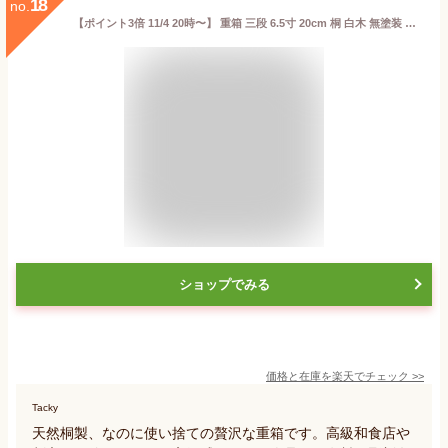
18
no.
【ポイント3倍 11/4 20時〜】 重箱 三段 6.5寸 20cm 桐 白木 無塗装 おしゃれ 京うさぎ 金敷紙付 箱入 3段重 お重 使い捨て シンプル 業務用 テイクアウト おせち用 持ち帰り 配達 弁当 お節 おせち 御節 正月 花見 行楽 懐石 仕出し 高級弁当 日本製 送料無料
ショップでみる
価格と在庫を
楽天
でチェック
>>
Tacky
天然桐製、なのに使い捨ての贅沢な重箱です。高級和食店や