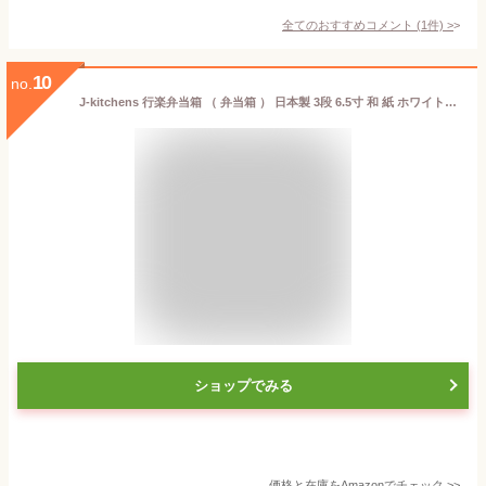
全てのおすすめコメント
(
1
件)
>
10
no.
J-kitchens 行楽弁当箱 （ 弁当箱 ） 日本製 3段 6.5寸 和 紙 ホワイトチェック 20.0cm x 20.0cm x 17.6cm
ショップでみる
価格と在庫を
Amazon
でチェック
>>