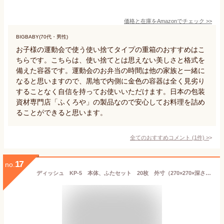
価格と在庫を
Amazon
でチェック
>>
BIGBABY(70代・男性)
お子様の運動会で使う使い捨てタイプの重箱のおすすめはこ
ちらです。こちらは、使い捨てとは思えない美しさと格式を
備えた容器です。運動会のお弁当の時間は他の家族と一緒に
なると思いますので、黒地で内側に金色の容器は全く見劣り
することなく自信を持ってお使いいただけます。日本の包装
資材専門店「ふくろや」の製品なので安心してお料理を詰め
ることができると思います。
全てのおすすめコメント
(
1
件)
>
17
no.
ディッシュ KP‐5 本体、ふたセット 20枚 外寸（270×270×深さ40)mm