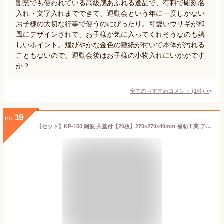
割烹でも使われている高級感あふれる逸品で、有料で彫刻名
入れ・文字入れまでできて、運動会という年に一度しかない
お子様の大切な行事で使うのにぴったり。可愛いウサギが和
風にデザインされて、お子様が気に入ってくれそうなのも嬉
しいポイント。煌びやかな金色の敷紙が付いて本体が汚れる
こともないので、運動会後はお子様の小物入れにいかがです
か？
全てのおすすめコメント
(
1
件)
>
19
no.
【セット】KP-150 阿波 共蓋付【20枚】270×270×40mm 福助工業 テイクアウト容器 仕出し 弁当 容器 パック 使い捨て テイクアウト お持ち帰り 共蓋 中華 料理 お弁当 業務用 プロ用 文化祭 学園祭 デリバリー 宅配 おしゃれ 使い捨て食器 使い捨て皿 器