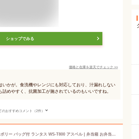
ショップでみる
価格と在庫を
楽天
でチェック
>>
はいかが。食洗機やレンジにも対応しており、汁漏れしない
も詰めやすく、抗菌加工が施されているのもいいですね。
てのおすすめコメント（2件）
アウトレット ランチボックス 2段 アイボリー バッグ付 ランタス WS-T800 アスベル | 弁当箱 お弁当箱 仕切り付き 二段 お弁当 仕切り 電子レンジ レンジ対応 汁漏れしない 食洗機対応 ランチバッグ ラ