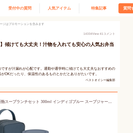
受付中の質問
人気アイテム
特集記事
質問
ージはプロモーションを含みます
14334
View
41
コメント
 】傾けても大丈夫！汁物を入れても安心の人気お弁当
のですが汁漏れが心配です。通勤や通学時に傾けても大丈夫なおすすめの
器がOKだったり、保温性のあるものとかだとありがたいです。
ベストオイシー編集部
【食洗機対応モデル】 サーモス 真空断熱スープランチセット 300ml インディゴブルー スープジャー・容器セット JEE-550 IBL