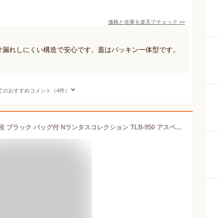
価格と在庫を
楽天
でチェック
>>
。汁漏れしにくい構造で安心です。蓋はパッキン一体型です。
てのおすすめコメント（4件）
【 在庫限り 特価 】 ランチボックス 1段 ブラック バッグ付 Nランタスコレクション TLB-950 アスベル | 弁当箱 お弁当箱 仕切り 箸付き 一段 お弁当 電子レンジ レンジ対応 汁漏れしない 食洗機対応 保存容器 ランチバッグ ランチグッズ 保存 フードボックス 保冷 食洗機