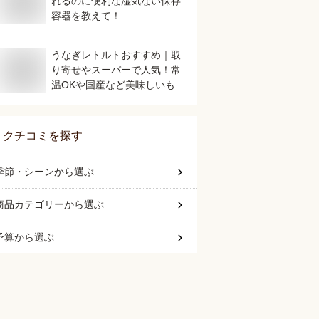
れるのに便利な湿気ない保存
容器を教えて！
うなぎレトルトおすすめ｜取
り寄せやスーパーで人気！常
温OKや国産など美味しいもの
は？
クチコミを探す
季節・シーン
から選ぶ
商品カテゴリー
から選ぶ
予算
から選ぶ