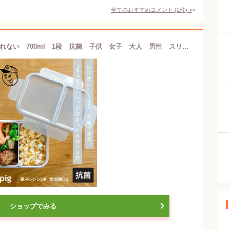
全てのおすすめコメント
(
2
件)
>
【公式】シービージャパン 弁当箱 漏れない 700ml 1段 抗菌 子供 女子 大人 男性 スリム 汁漏れしにくい弁当箱 抗菌ライスボーイ 仕切り 一体型 4歳 パッキン一体型 洗いやすい おしゃれ かわいい
ショップでみる