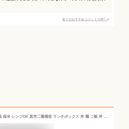
。
全てのおすすめコメント
(
1
件)
>
どんぶりランチジャー 2段 1060ml 保温 保冷 レンジOK 真空二重構造 ランチボックス 丼 麺 ご飯 丼 ビビンバ お弁当箱 17×15.5×11.5cm 弁当箱 保温弁当箱 お弁当箱 保温 保冷 レンジ対応 弁当 ステンレス 保温ランチボ