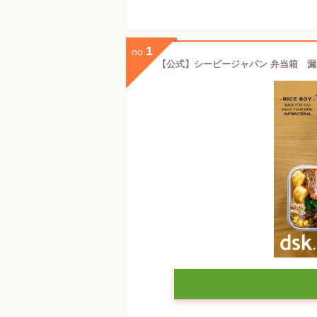
1
no.