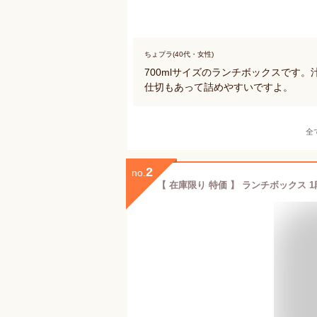
ちょプラ(40代・女性)
700mlサイズのランチボックスです
仕切もあって詰めやすいですよ。
全
2
no.