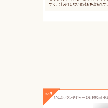
すく、汁漏れしない密封お弁当箱です
4
no.