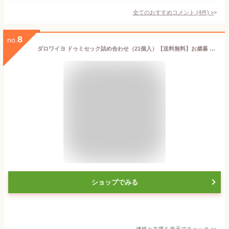
全てのおすすめコメント
(
4
件)
>
8
no.
ダロワイヨ ドゥミセック詰め合わせ（21個入）【送料無料】お歳暮 退職 転職 異動 焼き菓子 フィナンシェ マドレーヌ コンフィダンス スイーツ 洋菓子 プレゼント ギフト 挨拶 御祝 御礼 誕生日 内祝 出産 職場 御見舞 御供 お取り寄せ 差し入れ 手土産 人気 個包装
ショップでみる
価格と在庫を
楽天
でチェック
>>