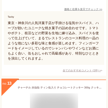
価格と在庫を
楽天
でチェック
>>
Tacky
東京・神奈川の人気洋菓子店が手掛ける塩気やスパイス、ハ
ーブが効いたユニークな焼き菓子の詰め合わせです。トマト
やポテト、枝豆などの野菜を生地に練り込み、スパイスを使
って仕上げていて、まるでレストランのコース料理の一品の
ような他にない多彩な味と食感が楽しめます。フィンガーフ
ードをイメージしているのでシャンパンやワインなどお酒に
もよく合い、缶もおしゃれで高級感があり、特別なひととき
を演出してくれますよ。
全てのおすすめコメント
(
2
件)
>
13
no.
チャーチル 水仙缶 ティン缶入り チョコレートクッキー 300g クッキー缶 Churchill's Daffodil おしゃれ かわいい チョコクッキー スイセン お菓子缶 焼菓子 ビスケット イギリス土産 おもたせ 手土産 ギフト プレゼント 誕生日 バレンタイン FD208