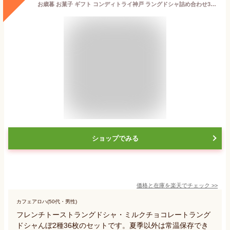
お歳暮 お菓子 ギフト コンディトライ神戸 ラングドシャ詰め合わせ36枚入【 送料込 】大容量 小分け 個包装 御歳暮 2025 お年賀 御年賀 焼菓子 洋菓子 クッキー チョコ 職場 内祝 お返し 産休 退職 お礼 贈り物 ご挨拶 誕生日 出産内祝い 結婚 記念日 日本 神戸 お土産
ショップでみる
価格と在庫を
楽天
でチェック
>>
カフェアロハ(50代・男性)
フレンチトーストラングドシャ・ミルクチョコレートラング
ドシャんぼ2種36枚のセットです。夏季以外は常温保存でき