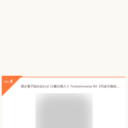
4
no.
焼き菓子詰め合わせ 11種22袋入り Tsubamesanjo Bit【代金引換決済不可】【スイーツ/お菓子/洋菓子/雪室熟成珈琲パウンドケーキ/ガレット/フィナンシェ/マドレーヌ/サブレ/ブラウニー】【お土産/手土産/ギフトに！贈り物】【送料無料】