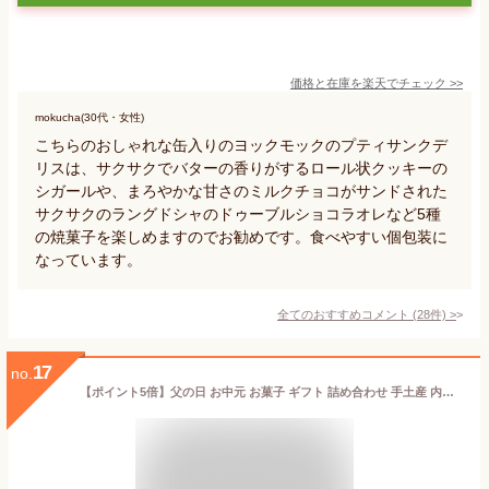
価格と在庫を
楽天
でチェック
>>
mokucha(30代・女性)
こちらのおしゃれな缶入りのヨックモックのプティサンクデ
リスは、サクサクでバターの香りがするロール状クッキーの
シガールや、まろやかな甘さのミルクチョコがサンドされた
サクサクのラングドシャのドゥーブルショコラオレなど5種
の焼菓子を楽しめますのでお勧めです。食べやすい個包装に
なっています。
全てのおすすめコメント
(
28
件)
>
17
no.
【ポイント5倍】父の日 お中元 お菓子 ギフト 詰め合わせ 手土産 内祝い お返し お礼 個包装 焼き菓子 洋菓子 スイーツ プレゼント ギフト 送料無料 HFM-40N2 フィナンシェ・マドレーヌ詰合せ 2種 26個入