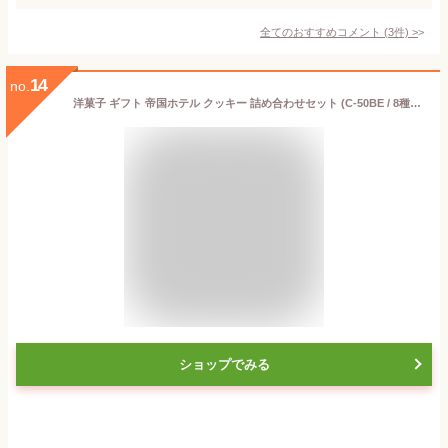
全てのおすすめコメント
(
3
件)
>
14
no.
洋菓子 ギフト 帝国ホテル クッキー 詰め合わせセット (C-50BE / 8種・55個入) ギフトセット 誕生日プレゼント 誕生日祝い お返し お礼 内祝い 結婚祝い 出産祝い 結婚内祝い 出産内祝い お取り寄せ おしゃれ 高級 贈り物 送料無料
ショップでみる