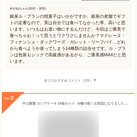
めがねちゃん(50代・女性)
銀座ル・ブランの焼菓子はいかがですか。銀座の老舗でギフ
トの定番なので、実は自分では食べてなかった率、高いと思
います。いつもはお遣い物にするんだけど、今回はご褒美で
食べちゃお！って思うとワクワクしませんか？マドレーヌ・
フィナンシェ・ダックワーズ・ガレット・リーフパイ…どれ
から食べようか迷ってしまう14種類の詰合せです。ル・ブラ
ンは包装もシックで高級感があるから、ご褒美感MAXだと思
います。
全てのおすすめコメント（2件）
3
no.
中山製菓 ロシアケーキ 18枚セット（6種×3枚）お世話になりましたお菓子 退職 お菓子 お世話になりました 挨拶 お返し おしゃれ クッキー おかし 詰め合わせ 焼き菓子 洋菓子 個包装 お取り寄せ ギフト プレゼント 会社 職場 手土産 豪華 御中元 お中元 送料無料