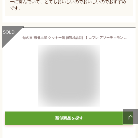
ーに富んでいて、とてもおいしいのでおいしいのでおすすめ
です。
SOLD
母の日 帰省土産 クッキー缶 (9種/9品目) 【 コフレ アソーティモン ドゥ ビスキュイ ドゥミ 100g 】公式 サダハルアオキ クッキー 缶 ギフト おしゃれ かわいい 人気 焼菓子 洋菓子 有名 プレゼント 詰め合わせ sadaharuaoki スイーツ
類似商品を探す