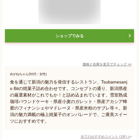
ショップでみる
価格と在庫を
楽天
でチェック
>>
めがねちゃん(50代・女性)
食を通じて新潟の魅力を発信するレストラン、Tsubamesanj
o Bitの焼菓子詰め合わせです。コンセプトの通り、新潟県産
の厳選素材がこれでもか！と詰め込まれています。雪室熟成
珈琲パウンドケーキ・県産小麦のガレット・県産アカシア蜂
蜜のフィナンシェやマドレーヌ・県産米粉のサブレ等々。新
潟の魅力満載の極上焼菓子のオンパレードで、ご褒美スイー
ツにおすすめです。
全てのおすすめコメント
(
1
件)
>