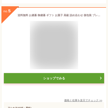
5
no.
送料無料 お歳暮 御歳暮 ギフト お菓子 高級 詰め合わせ 個包装 プレゼント お取り寄せ 内祝 お返し 御供 お供え 御礼 お祝い 贈り物 お土産 ブールミッシュ スイーツ 洋菓子 焼き菓子 吉田菊次郎 GL-21 グランリュクス21個入り
ショップでみる
価格と在庫を
楽天
でチェック
>>
アルナヲ(40代・男性)