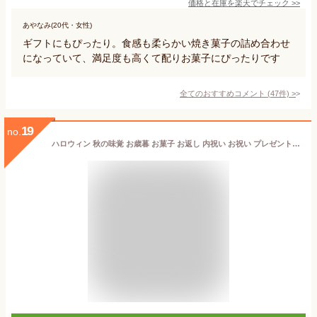
価格と在庫を
楽天
でチェック
>>
あやなみ(20代・女性)
ギフトにもぴったり。食感も柔らかい焼き菓子の詰め合わせ
になっていて、満足度も高くて配りお菓子にぴったりです
全てのおすすめコメント
(
47
件)
>
19
no.
ハロウィン 秋の味覚 お歳暮 お菓子 お返し 内祝い お祝い プレゼント ギフト 可愛い スイーツ 洋菓子 お礼 個包装 のし対応 お供え送料無料 HFM-50N2 フィナンシェ・マドレーヌ詰合せ 2種 33個入