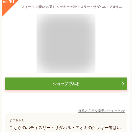
10
no.
スイーツ 内祝い お返し クッキー パティスリー・サダハル・アオキ・パリ コフレ アソーティモン ドゥ ビスキュイ モワイヤン（包装不可、メッセージカード別添）/ クッキー缶 お菓子 ギフト 可愛い 焼き菓子 サダハルアオキ 詰め合わせ 結婚 オシャレ gws 敬老の日
ショップでみる
価格と在庫を
楽天
でチェック
>>
よねちゃん
こちらのパティスリー・サダハル・アオキのクッキー缶はい