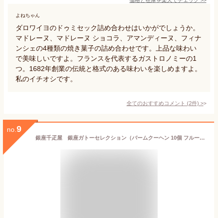
よねちゃん
ダロワイヨのドゥミセック詰め合わせはいかがでしょうか。
マドレーヌ、マドレーヌ ショコラ、アマンディーヌ、フィナ
ンシェの4種類の焼き菓子の詰め合わせです。上品な味わい
で美味しいですよ。フランスを代表するガストロノミーの1
つ。1682年創業の伝統と格式のある味わいを楽しめますよ。
私のイチオシです。
全てのおすすめコメント
(
2
件)
>
9
no.
銀座千疋屋 銀座ガトーセレクション（バームクーヘン 10個 フルーツサンド 5個）［送料無料］［ポイント2倍］～ お中元 御中元 父の日 母の日 バームクーヘン 焼き菓子 詰め合わせ ギフト 贈り物 スイーツ プレゼント 内祝い 誕生日 お祝い 送料無料 千疋屋 ～