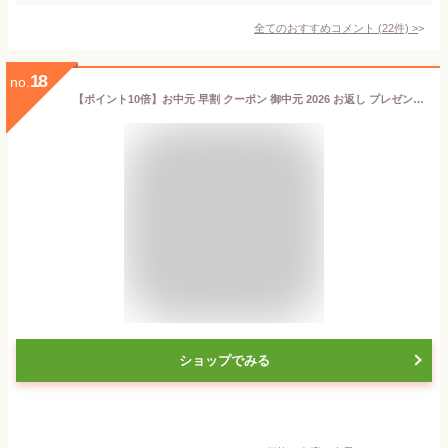
全てのおすすめコメント
(
22
件)
>
18
no.
【ポイント10倍】お中元 早割 クーポン 御中元 2026 お返し プレゼント 2026 百貨店で人気 お菓子 【パティスリーキハチ 公式】 人気 おしゃれ 高級 ギフト ランキング 洋菓子 内祝い お返し キハチ 焼き菓子 焼菓子 8種20個入 手土産 スイーツ 詰め合わせ
ショップでみる