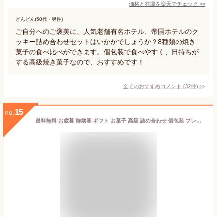
価格と在庫を
楽天
でチェック
>>
どんどん(50代・男性)
ご自分へのご褒美に、人気老舗有名ホテル、帝国ホテルのク
ッキー詰め合わせセットはいかがでしょうか？8種類の焼き
菓子の食べ比べができます。個包装で食べやすく、日持ちが
する高級焼き菓子なので、おすすめです！
全てのおすすめコメント
(
32
件)
>
15
no.
送料無料 お歳暮 御歳暮 ギフト お菓子 高級 詰め合わせ 個包装 プレゼント スイーツ お取り寄せ 内祝 お返し 御礼 お祝い 贈り物 お土産 御供 お供え MTF-C ミニトリュフケーキ16個入り ブールミッシュ 銀座 洋菓子