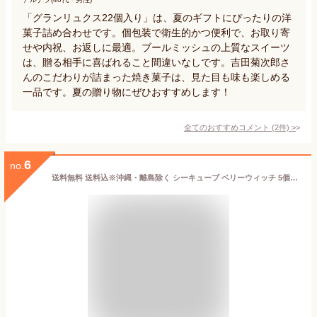
「グランリュクス22個入り」は、夏のギフトにぴったりの洋
菓子詰め合わせです。個包装で衛生的かつ便利で、お取り寄
せや内祝、お返しに最適。ブールミッシュの上質なスイーツ
は、贈る相手に喜ばれること間違いなしです。吉田菊次郎さ
んのこだわりが詰まった焼き菓子は、見た目も味も楽しめる
一品です。夏の贈り物にぜひおすすめします！
全てのおすすめコメント
(
2
件)
>
6
no.
送料無料 送料込※沖縄・離島除く シーキューブ ベリーウィッチ 5個入 CBW-11 ギフト 御供え お供え 香典返し 法事引出物 お返し 法要 法事 回忌法要 喪中見舞 お見舞い 弔事