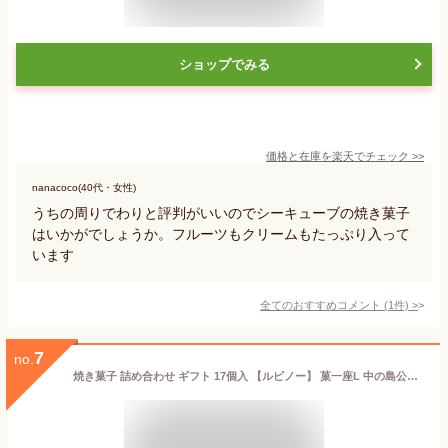
ショップでみる
価格と在庫を
楽天
でチェック
>>
nanacoco(40代・女性)
うちの周りでわりと評判がいいのでシーキューブの焼き菓子
はいかがでしょうか。フルーツもクリームもたっぷり入って
います
全てのおすすめコメント
(
1
件)
>
7
no.
焼き菓子 詰め合わせ ギフト 17個入 【ルピノー】 菓一座L 中の島公会堂 焼き菓子 クッキー セット