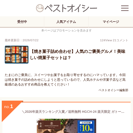
受付中
人気アイテム
マイページ
本ページはプロモーションを含みます
最終更新日：2026/07/22
124
View
21
コメント
【焼き菓子詰め合わせ】人気のご褒美グルメ！美味
しい焼菓子セットは？
たまにのご褒美に、スイーツやお菓子をお取り寄せするのにハマっています。今回
は焼き菓子の詰め合わせにしようと思っているので、人気ホテルや洋菓子店など高
級感のあるおすすめ商品を教えてください！
ベストオイシー編集部
1
no.
＼2026年楽天ランキング入賞／送料無料 HGCH-24 楽天限定 ガトー・キュイ・ラビテュール 5種18個入父の日 お中元 お菓子 ギフト 詰め合わせ 手土産 内祝い お返し お礼 個包装 焼き菓子 洋菓子 スイーツ プレゼント ギフト 退職