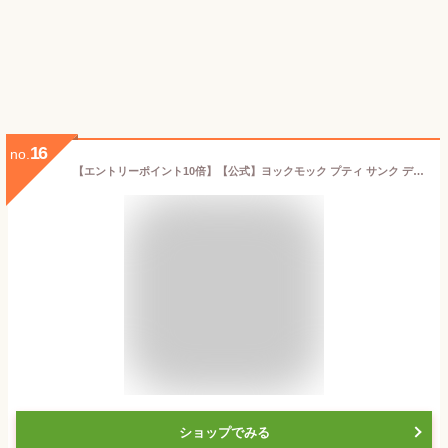
16
no.
【エントリーポイント10倍】【公式】ヨックモック プティ サンク デリス 5種27個入 お中元 夏ギフト 2026 詰め合わせ プレゼント スイーツ ギフト プチギフト クッキー 退職 洋菓子 お菓子 焼き菓子 手土産 個包装 お取り寄せ お礼 お祝い
ショップでみる