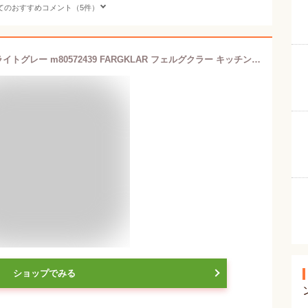
てのおすすめコメント（5件）
IKEA イケア 食器10点セット マット ライトグレー m80572439 FARGKLAR フェルグクラー キッチン用品 食器 調理器具 食器 カトラリー グラス 食器 食器セット おしゃれ シンプル 北欧 かわいい
ショップでみる