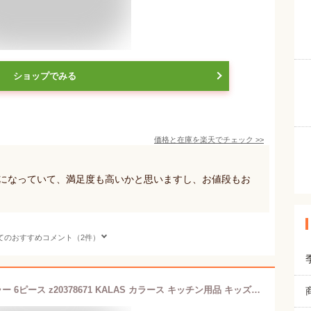
ショップでみる
価格と在庫を
楽天
でチェック
>>
のになっていて、満足度も高いかと思いますし、お値段もお
てのおすすめコメント（2件）
IKEA イケア プレート 皿 ミックスカラー 6ピース z20378671 KALAS カラース キッチン用品 キッズ用食器 お皿 おしゃれ シンプル 北欧 かわいい ベビー