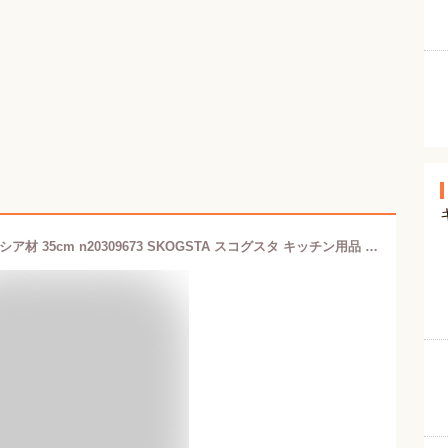
IKEA イケア サービングスタンド アカシア材 35cm n20309673 SKOGSTA スコグスタ キッチン用品 食器 おしゃれ シンプル 北欧 かわいい