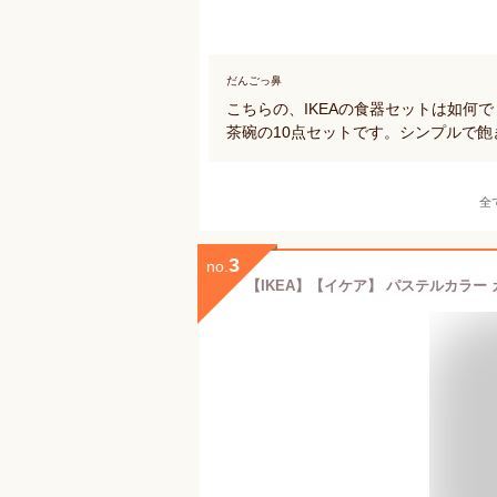
だんごっ鼻
こちらの、IKEAの食器セットは如何
茶碗の10点セットです。シンプルで
全
3
no.