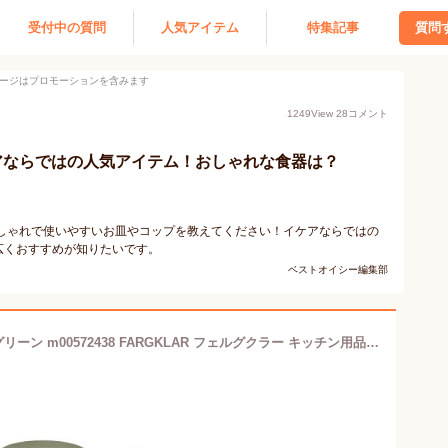
受付中の質問
人気アイテム
特集記事
質問
ージはプロモーションを含みます
1249
View
28
コメント
ケアならではの人気アイテム！おしゃれな食器は？
おしゃれで使いやすいお皿やコップを教えてください！イケアならではの
広くおすすめが知りたいです。
ベストオイシー編集部
IKEA イケア 食器10点セット マット グリーン m00572438 FARGKLAR フェルグクラー キッチン用品 食器 調理器具 食器 カトラリー グラス 食器 食器セット おしゃれ シンプル 北欧 かわいい