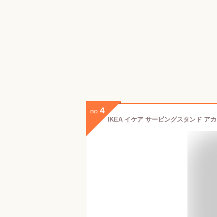
4
no.