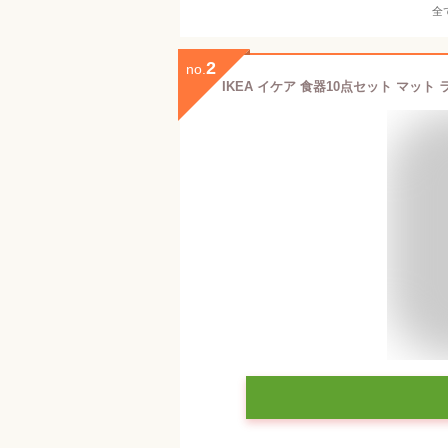
全
2
no.