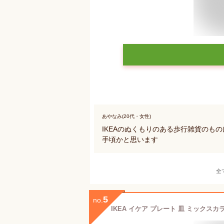
あやなみ(20代・女性)
IKEAのぬくもりのある歩行雑貨のも
手頃かと思います
全
5
no.