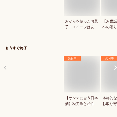
おからを使ったお菓
【お世話
子・スイーツはあり
への贈り
ませんか？
で喜ばれ
ゼリーは
か？
もうすぐ終了
受付中
受付中
【サンマに合う日本
本格的な
酒】秋刀魚と相性抜
お取り寄
群！美味しい日本酒
のおすすめは？