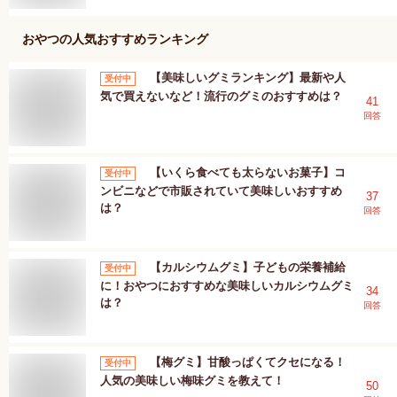
おやつ
の人気おすすめランキング
【美味しいグミランキング】最新や人
受付中
気で買えないなど！流行のグミのおすすめは？
41
回答
【いくら食べても太らないお菓子】コ
受付中
ンビニなどで市販されていて美味しいおすすめ
37
は？
回答
【カルシウムグミ】子どもの栄養補給
受付中
に！おやつにおすすめな美味しいカルシウムグミ
34
は？
回答
【梅グミ】甘酸っぱくてクセになる！
受付中
人気の美味しい梅味グミを教えて！
50