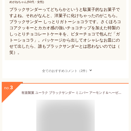
めがねちゃん(50代・女性)
ブラックサンダーってどちらかというと駄菓子的なお菓子で
すよね。それがなんと、洋菓子に化けちゃったのがこちら。
ブラックサンダー しっとりガトーショコラです。さくほろコ
コアクッキーとカカオ感の強いチョコチップを加えた特製の
しっとりチョコレートケーキを、ビターチョコで包んだ「ガ
トーショコラ」。パッケージから出してオシャレなお皿にの
せて出したら、誰もブラックサンダーとは思わないのでは（
笑）。
全てのおすすめコメント（2件）
3
no.
有楽製菓 ユーラク ブラックサンダー ミニバー アーモンド＆ヘーゼルナッツ 112g(約10個装入) { 駄菓子 お菓子 チョコ チョコ菓子 限定 }{ 子供会 景品 人気 子供 お祭り 縁日 イベント くじ引き 福引き おかし おやつ 配布 }108[25H09]