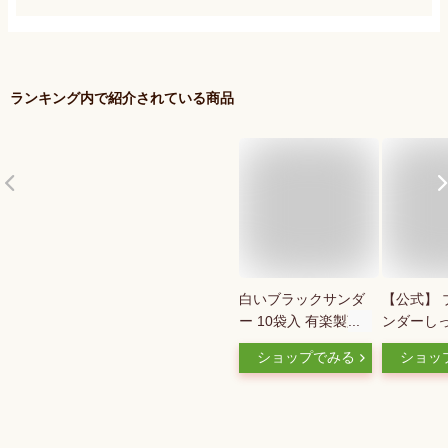
ランキング内で紹介されている商品
白いブラックサンダ
【公式】 
ー 10袋入 有楽製菓
ンダーし
北海道限定 北海道
ーショコラ
ショップでみる
ショッ
お土産 おみやげ お
チョコレー
菓子 スイーツ 北海
フト プレ
道限定 ホワイトチョ
イーツ お
コレート ギフト プ
装 2025