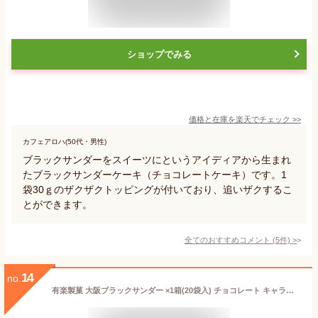
ショップでみる
価格と在庫を
楽天
でチェック
>>
カフェアロハ(50代・男性)
ブラックサンダーをスイーツにというアイディアから生まれ
たブラックサンダーケーキ（チョコレートケーキ）です。1
袋30ｇのザクザクトッピングが付いており、追いザクするこ
とができます。
全てのおすすめコメント
(
5
件)
>
14
no.
有楽製菓 大阪ブラックサンダー ×1箱(20袋入) チョコレート キャラメル 箱 大阪 ギフト お土産 手土産 ご当地