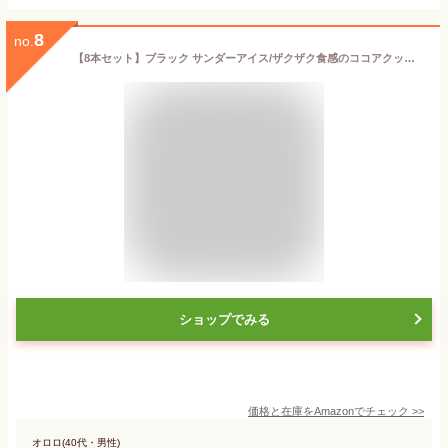
8
no.
【8本セット】ブラック サンダーアイス/ザクザク食感のココアクッキー＆ビスケット入り チョコバーアイス [AYÉLICEサンクスシール付]
ショップでみる
価格と在庫を
Amazon
でチェック
>>
オロロ(40代・男性)