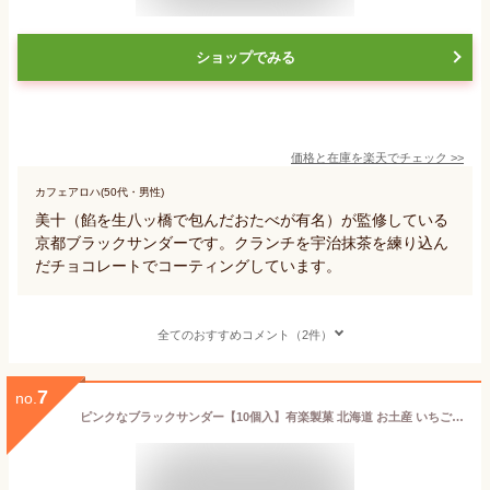
ショップでみる
価格と在庫を
楽天
でチェック
>>
カフェアロハ(50代・男性)
美十（餡を生八ッ橋で包んだおたべが有名）が監修している
京都ブラックサンダーです。クランチを宇治抹茶を練り込ん
だチョコレートでコーティングしています。
全てのおすすめコメント（2件）
7
no.
ピンクなブラックサンダー【10個入】有楽製菓 北海道 お土産 いちご ミルク チョコ ビスケット ココア クッキー 期間限定 北海道限定 ギフト プレゼント お取り寄せ バレンタイン ホワイトデー