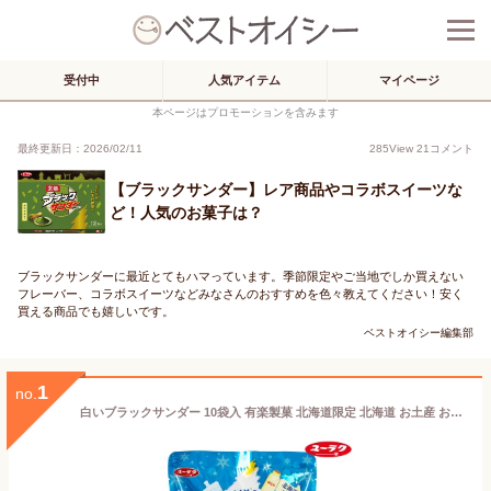
受付中
人気アイテム
マイページ
本ページはプロモーションを含みます
最終更新日：2026/02/11
285
View
21
コメント
【ブラックサンダー】レア商品やコラボスイーツな
ど！人気のお菓子は？
ブラックサンダーに最近とてもハマっています。季節限定やご当地でしか買えない
フレーバー、コラボスイーツなどみなさんのおすすめを色々教えてください！安く
買える商品でも嬉しいです。
ベストオイシー編集部
1
no.
白いブラックサンダー 10袋入 有楽製菓 北海道限定 北海道 お土産 おみやげ お菓子 スイーツ 北海道限定 ホワイトチョコレート ギフト プレゼント