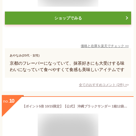
ショップでみる
価格と在庫を
楽天
でチェック
>>
あやなみ(20代・女性)
京都のフレーバーになっていて、抹茶好きにも大受けする味
わいになっていて食べやすくて食感も美味しいアイテムです
全てのおすすめコメント
(
2
件)
>
10
no.
【ポイント5倍 10/15限定】【公式】 沖縄ブラックサンダー 1箱12袋入 20袋入 地域限定 ブラックサンダー 沖縄 チョコ チョコレート ギフト プチギフト プレゼント スイーツ お菓子 ブラック サンダー 黒糖 お土産 個包装 箱 2025 チョコレート菓子 ハロウィン