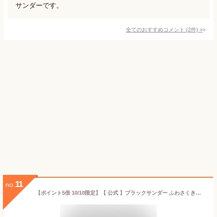
サンダーです。
全てのおすすめコメント
(
2
件)
>
11
no.
【ポイント5倍 10/10限定】【 公式 】ブラックサンダー ふわさくきなこ 1箱 20本入 ブラックサンダー きなこ ふわ さく チョコ 箱買い まとめ買い 大量 プチギフト プレゼント ギフト お土産 スイーツ おやつ お菓子 個包装 ばらまき 職場 会社 買い置き 2025 敬老の日