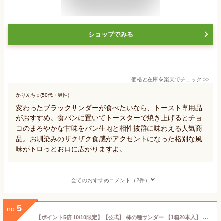
ショップでみる
価格と在庫を
楽天
でチェック
>>
かりんちょ(50代・男性)
変わったブラックサンダーが食べたいなら、トースト専用品
がおすすめ。食パンに置いてトースターで焼き上げるとチョ
コのまろやかな甘味をパン生地と相性抜群に味わえる人気商
品。お馴染みのザクザク食感がアクセントになった格別な風
味がトロっとお口に広がりますよ。
全てのおすすめコメント（2件）
5
no.
【ポイント5倍 10/10限定】【公式】 柿の種サンダー 【1箱20本入】 ブラックサンダー 柿の種 チョコ チョコレート プチギフト プレゼント スイーツ お菓子 ギフト 個包装 ブラック サンダー 2025 挨拶ギフト 箱チョコ 会社 ハロウィン