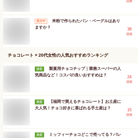
回答
米粉で作られたパン・ベーグルはあり
受付中
ますか？
38
回答
チョコレート × 20代女性
の人気おすすめランキング
製菓用チョコチップ｜業務スーパーの人
決定
気商品など！コスパの良いおすすめは？
24
回答
【福岡で買えるチョコレート】お土産に
決定
大人気！チョコ好きに喜ばれる手土産は？
15
回答
ミッフィーチョコどこで売ってる？バレ
決定