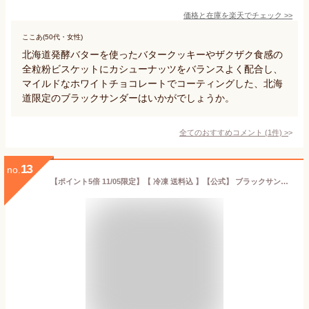
価格と在庫を
楽天
でチェック
>>
ここあ(50代・女性)
北海道発酵バターを使ったバタークッキーやザクザク食感の
全粒粉ビスケットにカシューナッツをバランスよく配合し、
マイルドなホワイトチョコレートでコーティングした、北海
道限定のブラックサンダーはいかがでしょうか。
全てのおすすめコメント
(
1
件)
>
13
no.
【ポイント5倍 11/05限定】【 冷凍 送料込 】【公式】 ブラックサンダー ケーキ チョコケーキ チョコレートケーキ スイーツ 2025 誕生日 ギフト プレゼント お取り寄せ 4号 バースデーケーキ パーティー 子ども おしゃれ アイスケーキ チョコアイス