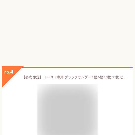
4
no.
【公式 限定】 トースト専用 ブラックサンダー 1枚 5枚 10枚 30枚 セット チョコ 朝食 軽食 パン 食パン トースト トースト用ペースト チョコレートクリーム チョコレート ザクザク ギフト プレゼント プチギフト 2025 ハロウィン