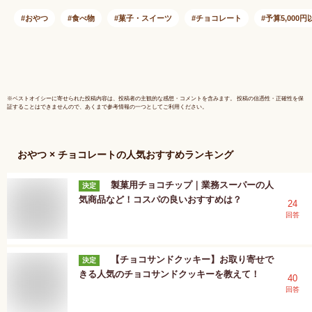
レゼント
箱 ハロウ
ミアム
おやつ
食べ物
菓子・スイーツ
チョコレート
予算5,000円
※
ベストオイシー
に寄せられた投稿内容は、投稿者の主観的な感想・コメントを含みます。 投稿の信憑性・正確性を保
証することはできませんので、あくまで参考情報の一つとしてご利用ください。
おやつ × チョコレート
の人気おすすめランキング
製菓用チョコチップ｜業務スーパーの人
決定
気商品など！コスパの良いおすすめは？
24
回答
【チョコサンドクッキー】お取り寄せで
決定
きる人気のチョコサンドクッキーを教えて！
40
回答