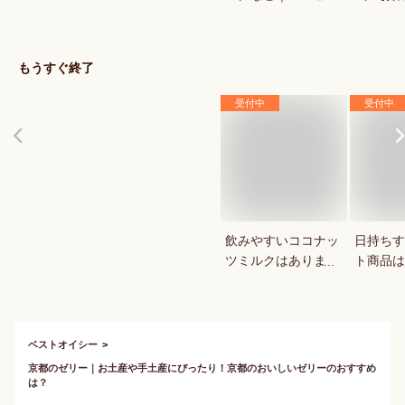
ニ・ドラックストア
いkopi
で買える人気のおす
は？
すめは？
もうすぐ終了
受付中
受付中
飲みやすいココナッ
日持ちす
ツミルクはあります
ト商品は
か？
か？
ベストオイシー
京都のゼリー｜お土産や手土産にぴったり！京都のおいしいゼリーのおすすめ
は？