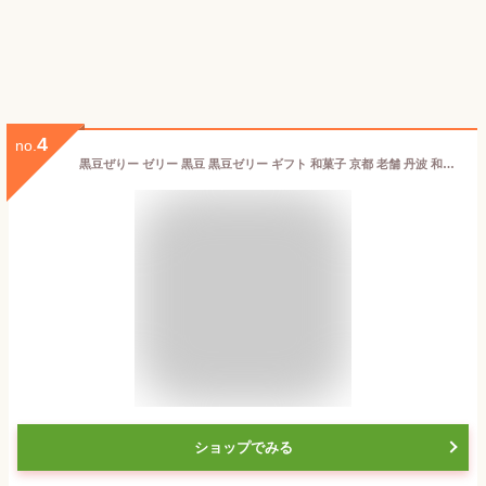
4
no.
黒豆ぜりー ゼリー 黒豆 黒豆ゼリー ギフト 和菓子 京都 老舗 丹波 和菓子 黒豆煮汁 健倍!】康 栄養 煮汁 のどごしさっぱり 冬でも美味しい 長期保存可能 備蓄食料
ショップでみる