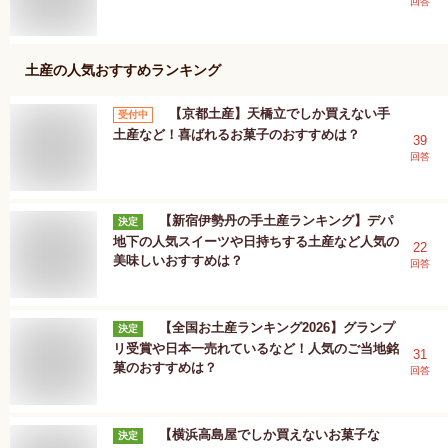
回答
土産
の人気おすすめランキング
【京都土産】天橋立でしか買えない手
受付中
土産など！喜ばれるお菓子のおすすめは？
39
回答
【新宿伊勢丹の手土産ランキング】デパ
決定
地下の人気スイーツや日持ちする土産など人気の
22
美味しいおすすめは？
回答
【全国お土産ランキング2026】グランプ
決定
リ受賞や日本一売れているなど！人気のご当地銘
31
菓のおすすめは？
回答
【横浜高島屋でしか買えないお菓子な
決定