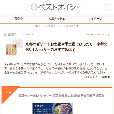
受付中
人気アイテム
マイページ
本ページはプロモーションを含みます
最終更新日：2026/07/24
500
View
19
コメント
京都のゼリー｜お土産や手土産にぴったり！京都の
おいしいゼリーのおすすめは？
京都旅行に行くので家族の好きなゼリーをお土産に買っていきたいと思っていま
す。あんこを使った和菓子のようなものや名産のお茶や黒豆を使ったものなど、お
土産や手土産にぴったりな、京都のおいしいゼリーのおすすめを教えてください！
ベストオイシー編集部
1
no.
黒豆ゼリー6個入り ゼリー 黒豆 御歳暮 京都 老舗 丹波 和菓子 黒豆煮汁 詰合せ のどごしさっぱり お歳暮 ギフト のし おみやげ 手土産 長期保存可能 備蓄食料 敬老の日ギフト