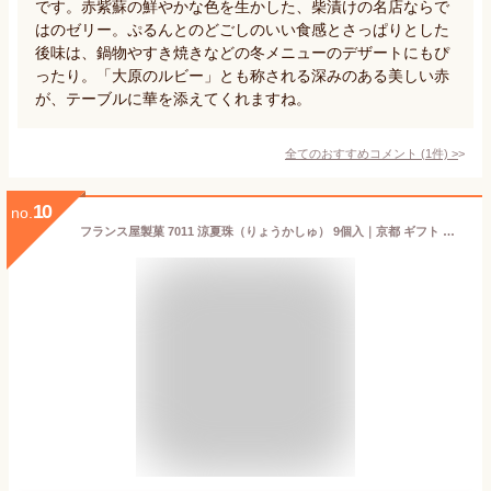
です。赤紫蘇の鮮やかな色を生かした、柴漬けの名店ならで
はのゼリー。ぷるんとのどごしのいい食感とさっぱりとした
後味は、鍋物やすき焼きなどの冬メニューのデザートにもぴ
ったり。「大原のルビー」とも称される深みのある美しい赤
が、テーブルに華を添えてくれますね。
全てのおすすめコメント
(
1
件)
>
10
no.
フランス屋製菓 7011 涼夏珠（りょうかしゅ） 9個入｜京都 ギフト プレゼント お土産 ゼリー 母の日 フルーツ お中元