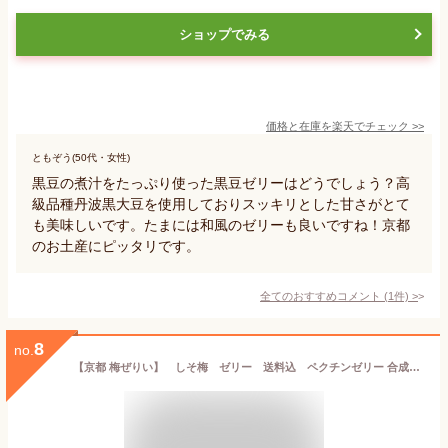
ショップでみる
価格と在庫を
楽天
でチェック
>>
ともぞう(50代・女性)
黒豆の煮汁をたっぷり使った黒豆ゼリーはどうでしょう？高
級品種丹波黒大豆を使用しておりスッキリとした甘さがとて
も美味しいです。たまには和風のゼリーも良いですね！京都
のお土産にピッタリです。
全てのおすすめコメント
(
1
件)
>
8
no.
【京都 梅ぜりい】 しそ梅 ゼリー 送料込 ペクチンゼリー 合成着色料 保存料不使用 フルーツ 果実 スイーツ お菓子 おやつ 個包装 ギフト おすすめ こだわり 【6月～10月頃はクール便】