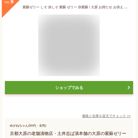
9
no.
紫蘇ゼリー しそ 赤しそ 紫蘇 ゼリー 赤紫蘇 / 大原 お持たせ お供え 御礼 贈答 のし 熨斗 内祝 お祝い 手土産 内祝い 敬老の日 土産 京土産 お取り寄せ グルメ 京都 大原 創業124年 老舗 御中元 お中元 土井志ば漬本舗
ショップでみる
価格と在庫を
楽天
でチェック
>>
めがねちゃん(50代・女性)
京都大原の老舗漬物店・土井志ば漬本舗の大原の紫蘇ゼリー