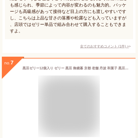
も感じられ、季節によって内容が変わるのも魅力的。パッケ
ージも高級感があって接待など目上の方にも渡しやすいです
し、こちらは上品な甘さの落雁や松露なども入っていますが
、店頭ではゼリー単品で組み合わせて購入することもできま
すよ。
全てのおすすめコメント
(
1
件)
>
7
no.
黒豆ゼリー12個入り ゼリー 黒豆 御歳暮 京都 老舗 丹波 和菓子 黒豆煮汁 詰合せ のどごしさっぱり お歳暮 ギフト のし おみやげ 手土産 長期保存可能 備蓄食料 敬老の日ギフト