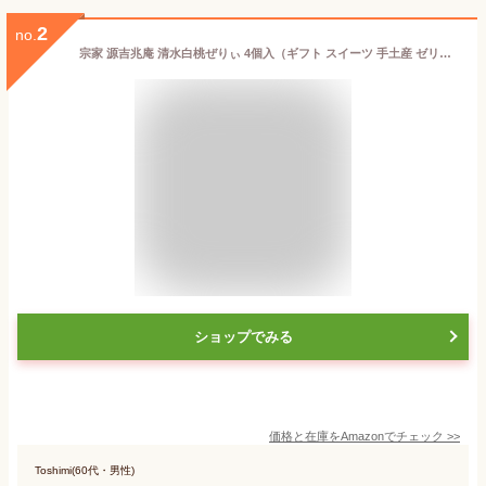
2
no.
宗家 源吉兆庵 清水白桃ぜりぃ 4個入（ギフト スイーツ 手土産 ゼリー）
ショップでみる
価格と在庫を
Amazon
でチェック
>>
Toshimi(60代・男性)