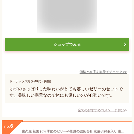
ショップでみる
価格と在庫を
楽天
でチェック
>>
ドーナッツ大好き(40代・男性)
ゆずのさっぱりした味わいがとても嬉しいゼリーのセットで
す。美味しい寒天なので体にも優しいのが心強いです。
全てのおすすめコメント
(
1
件)
>
6
no.
富久屋 花園 (小) 季節のゼリーや落雁の詰め合せ 京菓子20個入り 進物 京都 和菓子 ギフトメッセージ対応