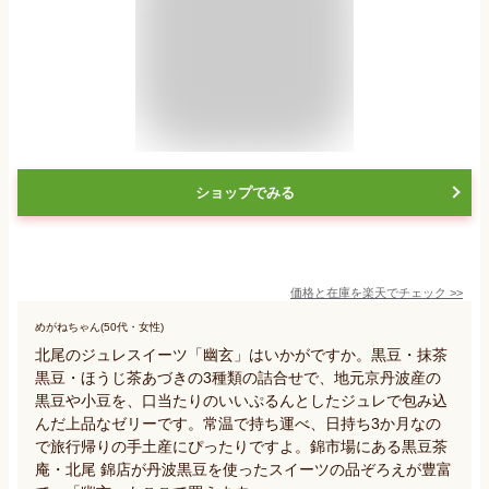
ショップでみる
価格と在庫を
楽天
でチェック
>>
めがねちゃん(50代・女性)
北尾のジュレスイーツ「幽玄」はいかがですか。黒豆・抹茶
黒豆・ほうじ茶あづきの3種類の詰合せで、地元京丹波産の
黒豆や小豆を、口当たりのいいぷるんとしたジュレで包み込
んだ上品なゼリーです。常温で持ち運べ、日持ち3か月なの
で旅行帰りの手土産にぴったりですよ。錦市場にある黒豆茶
庵・北尾 錦店が丹波黒豆を使ったスイーツの品ぞろえが豊富