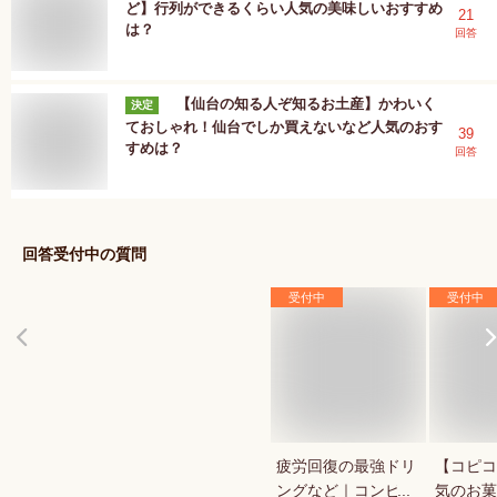
ど】行列ができるくらい人気の美味しいおすすめ
21
は？
回答
【仙台の知る人ぞ知るお土産】かわいく
決定
ておしゃれ！仙台でしか買えないなど人気のおす
39
すめは？
回答
回答受付中の質問
受付中
受付中
疲労回復の最強ドリ
【コピコ
ングなど｜コンビ
気のお菓