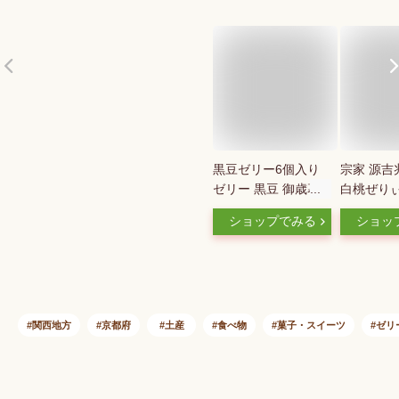
黒豆ゼリー6個入り
宗家 源吉
ゼリー 黒豆 御歳暮
白桃ぜりぃ
京都 老舗 丹波 和菓
（ギフト 
ショップでみる
ショッ
子 黒豆煮汁 詰合せ
手土産 ゼ
のどごしさっぱり お
歳暮 ギフト のし お
みやげ 手土産 長期
保存可能 備蓄食料
敬老の日ギフト
関西地方
京都府
土産
食べ物
菓子・スイーツ
ゼリ