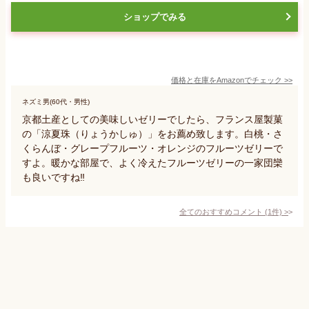
ショップでみる
価格と在庫を
Amazon
でチェック
>>
ネズミ男(60代・男性)
京都土産としての美味しいゼリーでしたら、フランス屋製菓
の「涼夏珠（りょうかしゅ）」をお薦め致します。白桃・さ
くらんぼ・グレープフルーツ・オレンジのフルーツゼリーで
すよ。暖かな部屋で、よく冷えたフルーツゼリーの一家団欒
も良いですね‼️
全てのおすすめコメント
(
1
件)
>