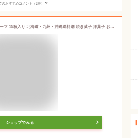
てのおすすめコメント（2件）
Bicerin(ビチェリン) バーチ・ディ・ダーマ 15粒入り 北海道・九州・沖縄送料別 焼き菓子 洋菓子 お菓子 北イタリア 郷土料理 贈答 ギフト 手土産 お取り寄せ
ショップでみる