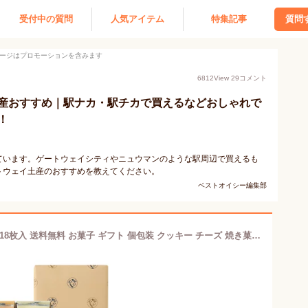
受付中の質問
人気アイテム
特集記事
質問
ージはプロモーションを含みます
6812
View
29
コメント
産おすすめ｜駅ナカ・駅チカで買えるなどおしゃれで
！
ています。ゲートウェイシティやニュウマンのような駅周辺で買えるも
トウェイ土産のおすすめを教えてください。
ベストオイシー編集部
東京ミルクチーズ工場 クッキー詰合せ18枚入 送料無料 お菓子 ギフト 個包装 クッキー チーズ 焼き菓子 洋菓子 プレゼント 内祝い お返し お祝い お礼 職場 菓子折り 東京 お土産 手土産 シュクレイ バレンタイン