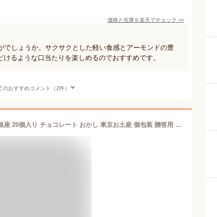
価格と在庫を
楽天
でチェック
>>
いかがでしょうか。サクサクとした軽い食感とアーモンドの豊
どけるような口当たりを楽しめるのでおすすめです。
てのおすすめコメント（2件）
プレミアムエクセレントショコラ東京銀座 20個入り チョコレート おかし 東京お土産 個包装 贈答用 東京バナナ コラボ 三洋堂 焼きチョコ クッキー風 焦がしショコラ ギフト 手土産 Tokyo Banana