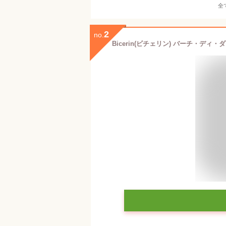
全
2
no.