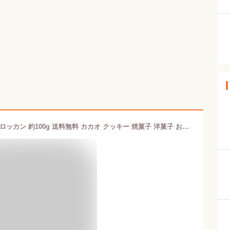
ショコラ・レシュヴァン カカオニブクロッカン 約100g 送料無料 カカオ クッキー 焼菓子 洋菓子 おかし 高輪台 チョコレート スイーツ 化粧箱 お取り寄せ ギフト