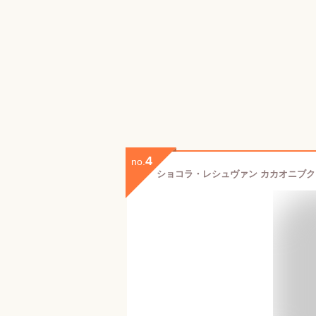
4
no.