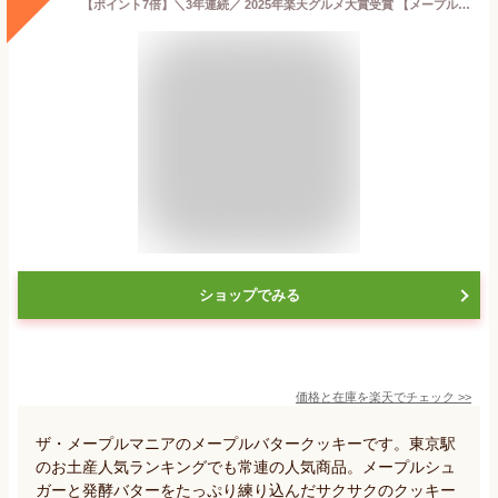
【ポイント7倍】＼3年連続／ 2025年楽天グルメ大賞受賞 【メープルバタークッキー9枚入】ザ・メープルマニア お菓子 ギフト 詰め合わせ 個包装 クッキー ラングドシャ 焼き菓子 洋菓子 プレゼント 内祝 お返し お祝 退職 お中元 御中元 夏ギフト 暑中見舞い
ショップでみる
価格と在庫を
楽天
でチェック
>>
ザ・メープルマニアのメープルバタークッキーです。東京駅
のお土産人気ランキングでも常連の人気商品。メープルシュ
ガーと発酵バターをたっぷり練り込んだサクサクのクッキー