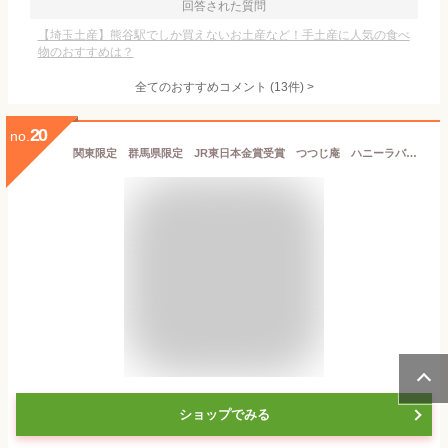
回答された質問
【埼玉土産】熊谷駅でしか買えないお土産など！手土産に人気の食べ
物のおすすめは？
全てのおすすめコメント
(
13
件)
>
20
no.
関東限定 群馬県限定 JR東日本金賞受賞 つつじ庵 ハニーラバー HONEY LOVER はちみつラングドシャ LANGUE DE CHAT 群馬県アカシア蜂蜜のラングドシャ 菓子 16枚入 ラングドシャ
ショップでみる