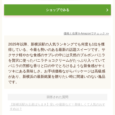
ショップでみる
価格と在庫を
Amazon
でチェック
>>
2025年以降、新横浜駅の人気ランキングでも何度も1位を獲
得している、今最も勢いのある最新の話題スイーツです。サ
クサク軽やかな食感のサブレの中には天然のブルボンバニラ
を贅沢に使ったバニラチョコクリームがたっぷり入っていて
バニラの芳醇な香りと口の中でとろけるような新食感がヤミ
ツキにある美味しさ。お手頃価格ながらパッケージは高級感
があり、新横浜の最新銘菓を贈りたい時に間違いのない逸品
です。
回答された質問
【新横浜駅お土産ばらまき】安いや最新など！美味しくて人気のおす
すめは？