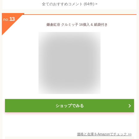
全てのおすすめコメント
(
64
件)
>
13
no.
鎌倉紅谷 クルミッ子 16個入 & 紙袋付き
ショップでみる
価格と在庫を
Amazon
でチェック
>>