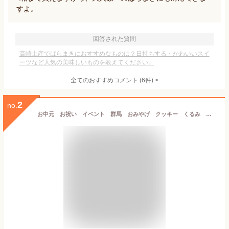
すよ。
回答された質問
高崎土産でばらまきにおすすめなものは？日持ちする・かわいいスイ
ーツなど人気の美味しいものを教えてください。
全てのおすすめコメント
(
6
件)
>
2
no.
お中元 お祝い イベント 群馬 おみやげ クッキー くるみ 贈り物 お茶菓子【送料込】くるみかじり(大) 大人の味わい くるみの香ばしさが美味しいクッキー