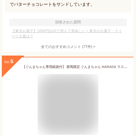
でバターチョコレートをサンドしています。
回答された質問
【東京お菓子】1000円以内で買えて美味しい！東京のお菓子・スイ
ーツ土産は？
全てのおすすめコメント
(
77
件)
>
5
no.
【ぐんまちゃん専用紙袋付】 群馬限定 ぐんまちゃん HARADA ラスク スイーツ ガトーフェスタ グーテ・デ・ロワ 化粧缶中 Ｒ２ＧＭ ２６袋 ５２枚入り