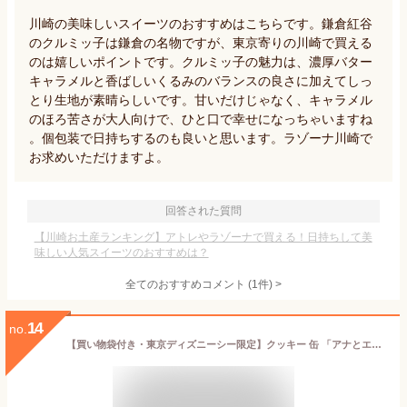
川崎の美味しいスイーツのおすすめはこちらです。鎌倉紅谷
のクルミッ子は鎌倉の名物ですが、東京寄りの川崎で買える
のは嬉しいポイントです。クルミッ子の魅力は、濃厚バター
キャラメルと香ばしいくるみのバランスの良さに加えてしっ
とり生地が素晴らしいです。甘いだけじゃなく、キャラメル
のほろ苦さが大人向けで、ひと口で幸せになっちゃいますね
。個包装で日持ちするのも良いと思います。ラゾーナ川崎で
お求めいただけますよ。
回答された質問
【川崎お土産ランキング】アトレやラゾーナで買える！日持ちして美
味しい人気スイーツのおすすめは？
全てのおすすめコメント
(
1
件)
>
14
no.
【買い物袋付き・東京ディズニーシー限定】クッキー 缶 「アナとエルサのフローズンジャーニー」をテーマにしたグッズ 『ファンタジースプリングス』