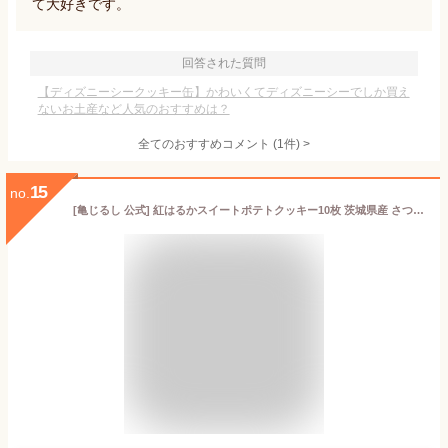
て大好きです。
回答された質問
【ディズニーシークッキー缶】かわいくてディズニーシーでしか買え
ないお土産など人気のおすすめは？
全てのおすすめコメント
(
1
件)
>
15
no.
[亀じるし 公式] 紅はるかスイートポテトクッキー10枚 茨城県産 さつまいも 茨城土産 個包装 ギフト 手土産 プレゼント