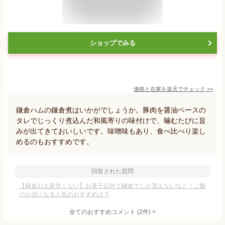
ショップでみる
価格と在庫を
楽天
でチェック
>>
鎌倉ハムの鎌倉煮はいかがでしょうか。豚肉を醤油ベースの
タレでじっくり煮込んだ和風寄りの味付けで、噛むたびに旨
みが出てきておいしいです。味噌味もあり、食べ比べり楽し
めるのもおすすめです。
回答された質問
【鎌倉お土産甘くない】お菓子以外で鎌倉でしか買えないなど！ご飯
のお供になる人気のおすすめは？
全てのおすすめコメント
(
2
件)
>