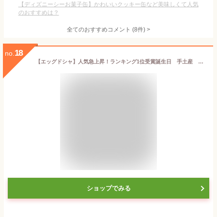
【ディズニーシーお菓子缶】かわいいクッキー缶など美味しくて人気
のおすすめは？
全てのおすすめコメント
(
8
件)
>
18
no.
【エッグドシャ】人気急上昇！ランキング1位受賞誕生日 手土産 スイーツ ラングドシャ クッキー クッキー缶 焼き菓子 ギフト お菓子 猫缶 おしゃれ 無添加 卵 こども
ショップでみる