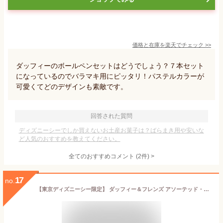
価格と在庫を
楽天
でチェック
>>
ダッフィーのボールペンセットはどうでしょう？７本セット
になっているのでバラマキ用にピッタリ！パステルカラーが
可愛くてどのデザインも素敵です。
回答された質問
ディズニーシーでしか買えないお土産お菓子は？ばらまき用や安いな
ど人気のおすすめを教えてください。
全てのおすすめコメント
(
2
件)
>
17
no.
【東京ディズニーシー限定】 ダッフィー＆フレンズ アソーテッド・スウィーツ 缶「ダッフィー＆フレンズ20周年 カラフルハピネス」人気 お菓子 お土産 ディズニー グッズ プレゼント (1個)