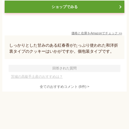
ショップでみる
価格と在庫を
Amazon
でチェック
>>
しっかりとした甘みのある紅春香がたっぷり使われた和洋折
衷タイプのクッキーはいかがですか。個包装タイプです。
回答された質問
茨城の高級手土産のおすすめは？
全てのおすすめコメント
(
6
件)
>