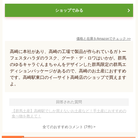
ショップでみる
価格と在庫を
Amazon
でチェック
>>
高崎に本社があり、高崎の工場で製品が作られているガトー
フェスタハラダのラスク、グーテ・デ・ロワはいかが。群馬
のゆるキャラぐんまちゃんをデザインした群馬限定の群馬エ
ディションパッケージがあるので、高崎のお土産におすすめ
です。高崎駅東口のイ―サイト高崎店のショップで買えます
よ。
回答された質問
【群馬土産】高崎駅でしか買えないお土産など！手土産におすすめの
食べ物を教えて！
全てのおすすめコメント
(
7
件)
>