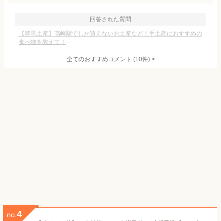
回答された質問
【群馬土産】高崎駅でしか買えないお土産など！手土産におすすめの
食べ物を教えて！
全てのおすすめコメント
(
10
件)
>
4
no.