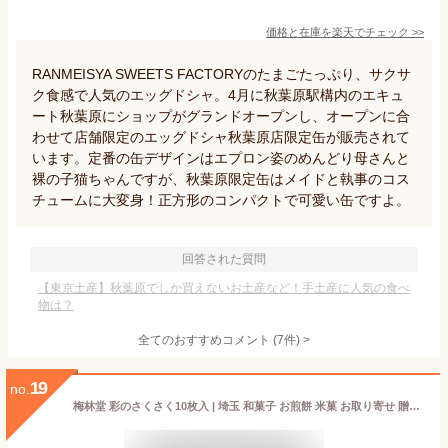
価格と在庫を
楽天
でチェック
>>
RANMEISYA SWEETS FACTORYのたまごたっぷり、サクサ
ク食感で人気のエッグドシャ。4月に秋葉原駅構内のエキュ
ート秋葉原にショップがグランドオープンし、オープンに合
わせて店舗限定のエッグドシャ秋葉原店限定缶が販売されて
います。定番の缶デザインはエプロン姿のめんどり母さんと
裸の子猫ちゃんですが、秋葉原限定缶はメイドと執事のコス
チュームに大変身！正方形のコンパクトで可愛い缶ですよ。
回答された質問
【東京土産】秋葉原でしか買えないお土産など！手土産に人気の食べ
物は？
全てのおすすめコメント
(
7
件)
>
19
no.
梅林堂 彩のさくさく10枚入 | 埼玉 和菓子 お煎餅 米菓 お取り寄せ 贈り物 サクサク 新食感 お土産 ギフト 個包装 御中元 帰省 母の日 敬老