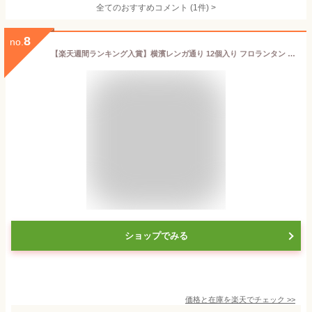
全てのおすすめコメント
(
1
件)
>
8
no.
【楽天週間ランキング入賞】横濱レンガ通り 12個入り フロランタン ウィッシュボン【横浜 お土産】｜お菓子 横浜 土産 アーモンドクッキー 洋菓子 神奈川 お土産 おみやげ 手土産 お菓子 帰省土産 お取り寄せ 贈り物 ギフト お取り寄せグルメ
ショップでみる
価格と在庫を
楽天
でチェック
>>