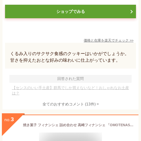
ショップでみる
価格と在庫を
楽天
でチェック
>>
くるみ入りのサクサク食感のクッキーはいかがでしょうか。
甘さを抑えたおとな好みの味わいに仕上がっています。
回答された質問
【センスのいい手土産】群馬でしか買えないなど！おしゃれなお土産
は？
全てのおすすめコメント
(
13
件)
>
3
no.
焼き菓子 フィナンシェ 詰め合わせ 高崎フィナンシェ 「OMOTENASHI GIFT」14個入 ギフト BOX おいしい 贈答 手土産 メッセージカード 詰め合わせ 誕生日 御祝 スイーツ 送料無料