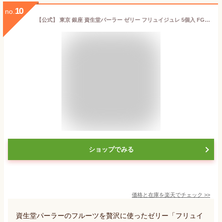
10
no.
【公式】 東京 銀座 資生堂パーラー ゼリー フリュイジュレ 5個入 FG22 フルーツゼリー 5種5個 詰め合わせ ゼリーギフト ジュレ 白桃 マンゴー チェリー はっさく ラ・フランス 洋菓子 スイーツ お中元 ギフト 2026 暑中見舞い お祝い 出産祝い 内祝い 手土産 東京土産
ショップでみる
価格と在庫を
楽天
でチェック
>>
資生堂パーラーのフルーツを贅沢に使ったゼリー「フリュイ