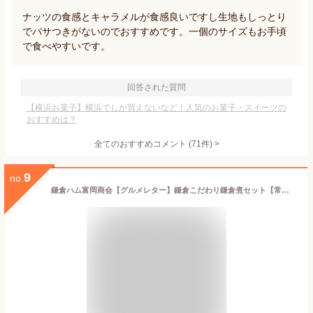
ナッツの食感とキャラメルが食感良いですし生地もしっとり
でパサつきがないのでおすすめです。一個のサイズもお手頃
で食べやすいです。
回答された質問
【横浜お菓子】横浜でしか買えないなど！人気のお菓子・スイーツの
おすすめは？
全てのおすすめコメント
(
71
件)
>
9
no.
鎌倉ハム富岡商会【グルメレター】鎌倉こだわり鎌倉煮セット【常温】 プレゼント ギフト お返し お祝い 内祝い 結婚祝い 出産祝い 快気祝い お礼 ご挨拶 グルメ お返し 男性 結婚内祝い 祝い返し 誕生日プレゼント 誕生日祝い敬老の日 ギフト