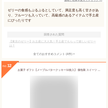
価格と在庫を
楽天
でチェック
>>
ゼリーの食感もぷるぷるとしていて、満足度も高く甘さがあ
り、フルーツも入っていて、高級感のあるアイテムで手土産
にぴったりです
回答された質問
【東京のゼリー】お土産に大人気！手土産でもらって嬉しいゼリー
は？
全てのおすすめコメント
(
4
件)
>
12
no.
お菓子 ギフト【メープルバタークッキー32枚入】 個包装 スイーツ ギフト クッキー プレゼント 焼き菓子 洋菓子 内祝い お祝い 出産祝い 結婚内祝い お礼 可愛い おしゃれ 退職 ザ・メープルマニア 夏ギフト 暑中見舞い