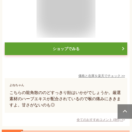
ショップでみる
価格と在庫を
楽天
でチェック
>>
よねちゃん
こちらの龍角散ののどすっきり飴はいかがでしょうか。厳選
素材のハーブエキスが配合されているので喉の痛みにききま
すよ。甘さがないのも◎
全てのおすすめコメント
(
8
件)
>