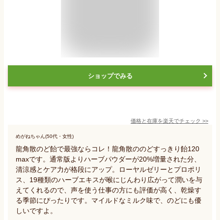
ショップでみる
価格と在庫を
楽天
でチェック
>>
めがねちゃん(50代・女性)
龍角散のど飴で最強ならコレ！龍角散ののどすっきり飴120
maxです。通常版よりハーブパウダーが20%増量された分、
清涼感とケア力が格段にアップ。ローヤルゼリーとプロポリ
ス、19種類のハーブエキスが喉にじんわり広がって潤いを与
えてくれるので、声を使う仕事の方にも評価が高く、乾燥す
る季節にぴったりです。マイルドなミルク味で、のどにも優
しいですよ。