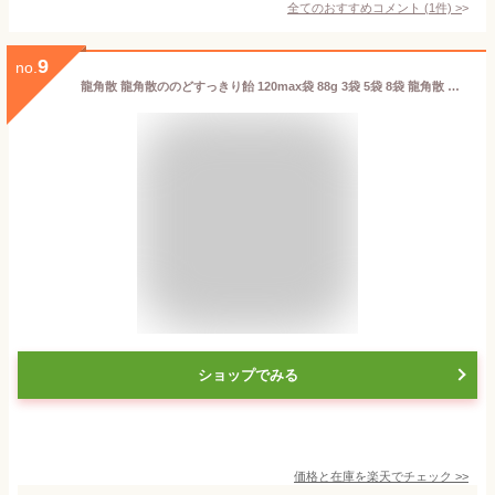
全てのおすすめコメント
(
1
件)
>
9
no.
龍角散 龍角散ののどすっきり飴 120max袋 88g 3袋 5袋 8袋 龍角散 のど飴 飴 のどケア のどケア商品 携帯用のどケア 乾燥対策 喉の健康 喉のケア 喉の痛み 風邪予防 喉の健康 龍角散ハーブ 喉の乾燥対策 喉に優しい飴 喉の潤い 送料無料 T-093
ショップでみる
価格と在庫を
楽天
でチェック
>>