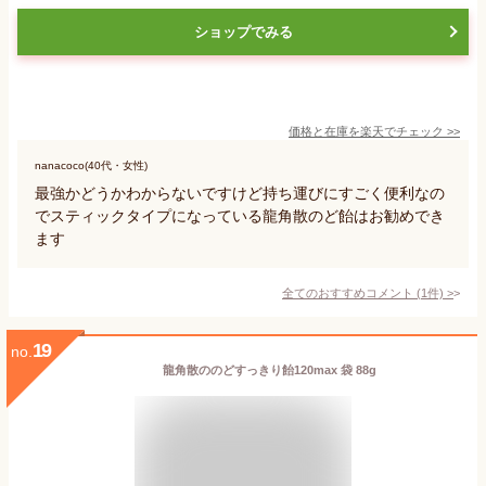
ショップでみる
価格と在庫を
楽天
でチェック
>>
nanacoco(40代・女性)
最強かどうかわからないですけど持ち運びにすごく便利なの
でスティックタイプになっている龍角散のど飴はお勧めでき
ます
全てのおすすめコメント
(
1
件)
>
19
no.
龍角散ののどすっきり飴120max 袋 88g