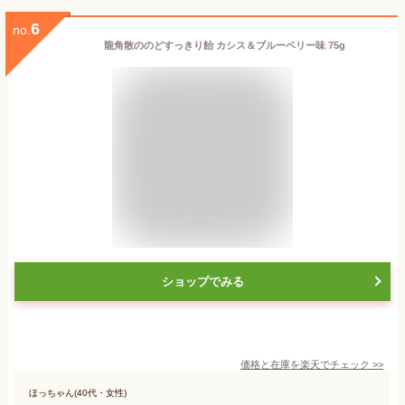
6
no.
龍角散ののどすっきり飴 カシス＆ブルーベリー味 75g
ショップでみる
価格と在庫を
楽天
でチェック
>>
ほっちゃん(40代・女性)