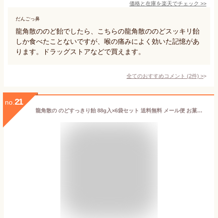
価格と在庫を
楽天
でチェック
>>
だんごっ鼻
龍角散ののど飴でしたら、こちらの龍角散ののどスッキリ飴
しか食べたことないですが、喉の痛みによく効いた記憶があ
ります。ドラッグストアなどで買えます。
全てのおすすめコメント
(
2
件)
>
21
no.
龍角散の のどすっきり飴 88g入×6袋セット 送料無料 メール便 お菓子 おやつ まとめ買い お歳暮 御歳暮 クリスマス プレゼント