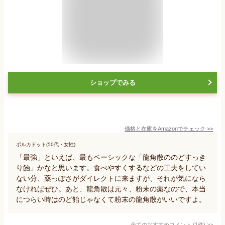
ショップでみる
価格と在庫を
Amazon
でチェック
>>
ポルカドット(50代・女性)
「最強」といえば、最もベーシックな「龍角散ののどすっき
り飴」かなと思います。食べやすくするなどの工夫をしてい
ない分、薬っぽさがダイレクトに来ますが、それが気になら
なければぜひ。あと、龍角散は元々、粉末の薬なので、本当
につらい時はのど飴じゃなくて粉末の龍角散がいいですよ。
全てのおすすめコメント
(
1
件)
>