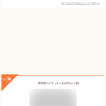
全てのおすすめコメント
(
1
件)
>
16
no.
龍角散のどすっきりあめ88ｇ[３袋]