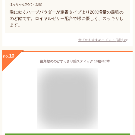
ほっちゃん(40代・女性)
喉に効くハーブパウダーが定番タイプより20%増量の最強の
のど飴です。ロイヤルゼリー配合で喉に優しく、スッキリし
ます。
全てのおすすめコメント
(
3
件)
>
10
no.
龍角散ののどすっきり飴スティック 10粒×10本