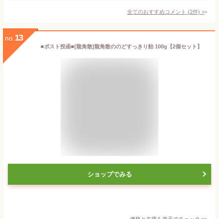
全てのおすすめコメント
(
2
件)
>
13
no.
■ポスト投函■[龍角散]龍角散ののどすっきり飴 100g【2個セット】
ショップでみる
価格と在庫を
楽天
でチェック
>>