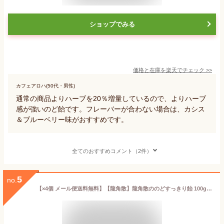
ショップでみる
価格と在庫を
楽天
でチェック
>>
カフェアロハ(50代・男性)
通常の商品よりハーブを20％増量しているので、よりハーブ
感が強いのど飴です。フレーバーが合わない場合は、カシス
＆ブルーベリー味がおすすめです。
全てのおすすめコメント（2件）
5
no.
【×4個 メール便送料無料】【龍角散】龍角散ののどすっきり飴 100g(4987240631415) のど飴(のどあめ) 飴・キャンディー お菓子