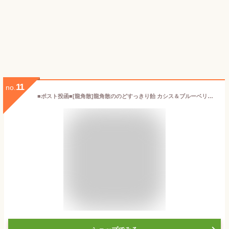
11
no.
■ポスト投函■[龍角散]龍角散ののどすっきり飴 カシス＆ブルーベリー 75g【3個セット】