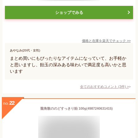
ショップでみる
価格と在庫を
楽天
でチェック
>>
あやなみ(20代・女性)
まとめ買いにもぴったりなアイテムになっていて、お手軽か
と思いますし、飴玉の深みある味わいで満足度も高いかと思
います
全てのおすすめコメント
(
3
件)
>
22
no.
龍角散ののどすっきり飴 100g(4987240631415)