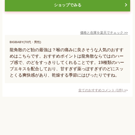
ショップでみる
価格と在庫を
楽天
でチェック
>>
BIGBABY(70代・男性)
龍角散のど飴の最強は？喉の痛みに良さそうな人気のおすす
めはこちらです。おすすめポイントは龍角散ならではのハー
ブ感で、のどをすっきりしてくれることです。19種類のハー
ブエキスを配合しており、甘すぎず薬っぽすぎずのどにスッ
とくる爽快感があり、乾燥する季節にはぴったりですね。
全てのおすすめコメント
(
1
件)
>