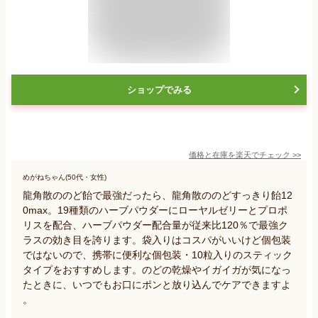
ショップでみる
価格と在庫を
楽天
でチェック
>>
めがねちゃん(50代・女性)
龍角散ののど飴で最強だったら、龍角散ののどすっきり飴12
0max。19種類のハーブパウダーにローヤルゼリーとプロポ
リスを配合、ハーブパウダー配合量が従来比120％で最強ク
ラスの効き目を誇ります。袋入りはコスパがいいけど個包装
ではないので、携帯に便利な個包装・10粒入りのスティック
タイプをおすすめします。のどの乾燥やイガイガが気になっ
たときに、いつでもお口にポンと放り込んでケアできますよ
。