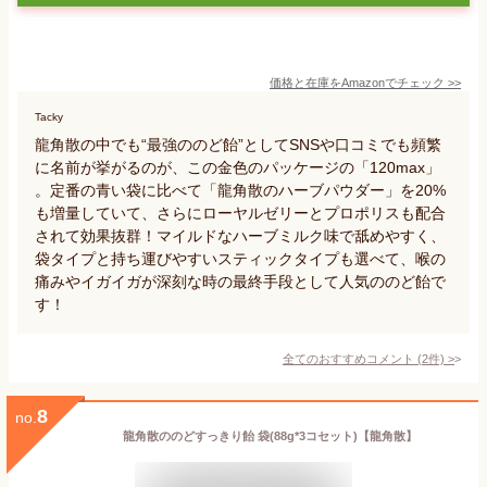
価格と在庫を
Amazon
でチェック
>>
Tacky
龍角散の中でも“最強ののど飴”としてSNSや口コミでも頻繁
に名前が挙がるのが、この金色のパッケージの「120max」
。定番の青い袋に比べて「龍角散のハーブパウダー」を20%
も増量していて、さらにローヤルゼリーとプロポリスも配合
されて効果抜群！マイルドなハーブミルク味で舐めやすく、
袋タイプと持ち運びやすいスティックタイプも選べて、喉の
痛みやイガイガが深刻な時の最終手段として人気ののど飴で
す！
全てのおすすめコメント
(
2
件)
>
8
no.
龍角散ののどすっきり飴 袋(88g*3コセット)【龍角散】