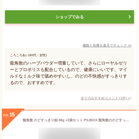
ショップでみる
価格と在庫を
楽天
でチェック
>>
ころころあい(40代・女性)
龍角散のハーブパウダー増量していて、さらにローヤルゼリ
ーとプロポリスも配合しているので、健康にいいです。マイ
ルドなミルク味で舐めやすいし、のどの不快感がすっきりす
るので、おすすめです。
全てのおすすめコメント
(
1
件)
>
15
no.
龍角散 のどすっきり飴 88g ×3袋セット PSJBOX 龍角散ののどすっきり飴 のど飴 袋