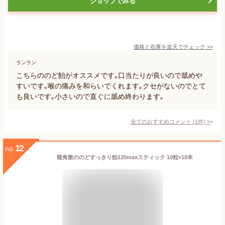
ショップでみる
価格と在庫を
楽天
でチェック
>>
ランラン
こちらののど飴がオススメです｡口当たりが良いので舐めや
すいです｡喉の痛みを和らいでくれます｡クセがないのでとて
も良いです｡小さいので直ぐに舐め終わります｡
全てのおすすめコメント
(
1
件)
>
12
no.
龍角散ののどすっきり飴120maxスティック 10粒×10本