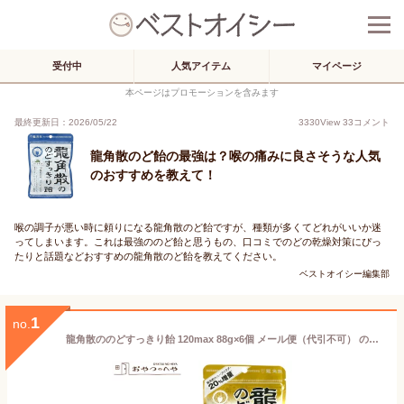
受付中
人気アイテム
マイページ
本ページはプロモーションを含みます
最終更新日：2026/05/22
3330
View
33
コメント
龍角散のど飴の最強は？喉の痛みに良さそうな人気
のおすすめを教えて！
喉の調子が悪い時に頼りになる龍角散のど飴ですが、種類が多くてどれがいいか迷
ってしまいます。これは最強ののど飴と思うもの、口コミでのどの乾燥対策にぴっ
たりと話題などおすすめの龍角散のど飴を教えてください。
ベストオイシー編集部
1
no.
龍角散ののどすっきり飴 120max 88g×6個 メール便（代引不可） のど飴