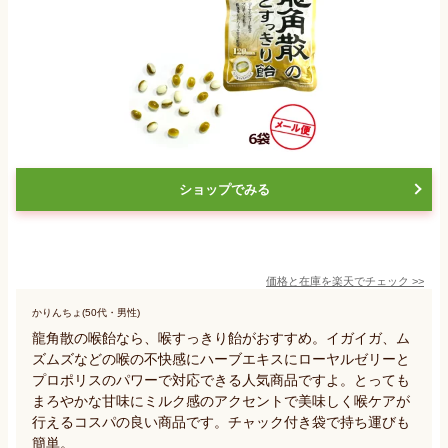
ショップでみる
価格と在庫を
楽天
でチェック
>>
かりんちょ(50代・男性)
龍角散の喉飴なら、喉すっきり飴がおすすめ。イガイガ、ム
ズムズなどの喉の不快感にハーブエキスにローヤルゼリーと
プロポリスのパワーで対応できる人気商品ですよ。とっても
まろやかな甘味にミルク感のアクセントで美味しく喉ケアが
行えるコスパの良い商品です。チャック付き袋で持ち運びも
簡単。