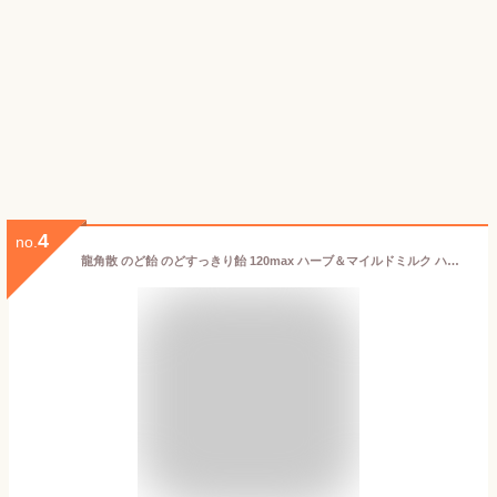
4
no.
龍角散 のど飴 のどすっきり飴 120max ハーブ＆マイルドミルク ハーブパウダー配合 88g 3袋セット