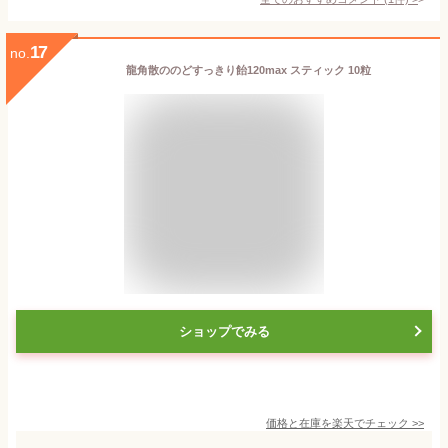
17
no.
龍角散ののどすっきり飴120max スティック 10粒
ショップでみる
価格と在庫を
楽天
でチェック
>>