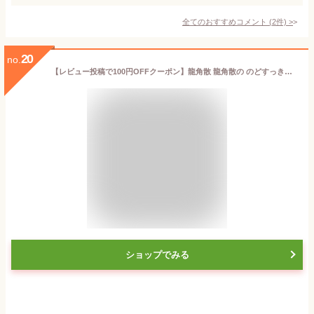
全てのおすすめコメント
(
2
件)
>
20
no.
【レビュー投稿で100円OFFクーポン】龍角散 龍角散の のどすっきり飴 カシス&ブルーベリー 75g のど飴 飴 グミ タブレット お菓子
ショップでみる