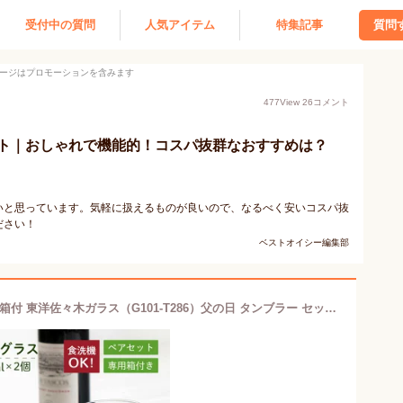
受付中の質問
人気アイテム
特集記事
質問
ージはプロモーションを含みます
477
View
26
コメント
ト｜おしゃれで機能的！コスパ抜群なおすすめは？
いと思っています。気軽に扱えるものが良いので、なるべく安いコスパ抜
ださい！
ベストオイシー編集部
ワイングラスセット 2個入 355ml 専用箱付 東洋佐々木ガラス（G101-T286）父の日 タンブラー セット ペア グラス コップ 家飲み 普段使い 葡萄酒 おしゃれ 食器 ギフト プレゼント