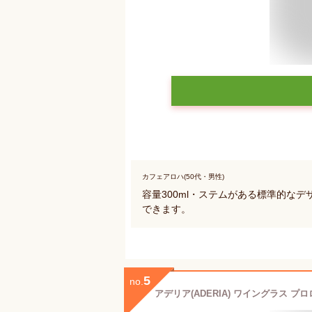
カフェアロハ(50代・男性)
容量300ml・ステムがある標準的な
できます。
5
no.