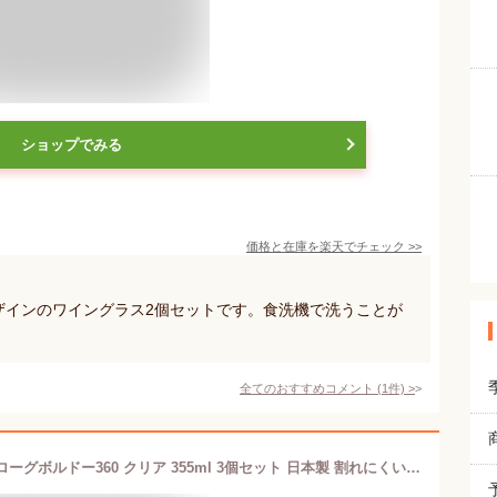
ショップでみる
価格と在庫を
楽天
でチェック
>>
デザインのワイングラス2個セットです。食洗機で洗うことが
全てのおすすめコメント
(
1
件)
>
アデリア(ADERIA) ワイングラス プロローグボルドー360 クリア 355ml 3個セット 日本製 割れにくい おしゃれ 赤用 红酒杯 白 シャンパン 業務用 家庭用 飲食店 レストラン ホテル 居酒屋 L6739