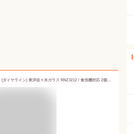
クリスタル ワイングラスセット 300ml (ダイヤライン) 東洋佐々木ガラス RNZ3212 / 食洗機対応 2個入 ペア グラス コップ おしゃれ かわいい 業務用 家庭用 レストラン 果実酒 ワイン アルコール お酒 家飲み 宅飲み ギフト セット プレゼント 贈り物 クリア 透明 /