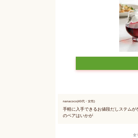
nanacoco(40代・女性)
手軽に入手できるお値段だしステムが
のペアはいかが
全