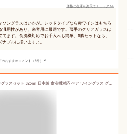
価格と在庫を
楽天
でチェック
>>
ィソングラスはいかが。レッドタイプなら赤ワインはもちろ
る汎用性があり、来客用に最適です。薄手のクリアガラスは
立てます。食洗機対応でお手入れも簡単、6脚セットなら、
ズナブルに揃いますよ。
てのおすすめコメント（3件）
東洋佐々木ガラス ワイングラス ワイングラスセット 325ml 日本製 食洗機対応 ペア ワイングラス グラス 赤ワイン 白ワイン ギフト プレゼント 贈り物 G101-T270（ おしゃれ 可愛い ペアグラス お祝い ）