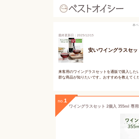
本ペ
最終更新日：2025/12/15
安いワイングラスセッ
来客用のワイングラスセットを通販で購入した
群な商品が知りたいです。おすすめを教えてく
1
no.