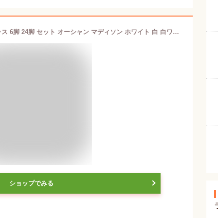
【クーポン配布中】 選べる ワイングラス 6脚 24脚 セット オーシャン マディソン ホワイト 白 白ワイン用 赤 赤ワイン 赤ワイン用 シャンパン スパークリング ボルドー ブルゴーニュ ガラス製 ペア 食洗器対応 食洗OK 薄い ガラス クリアガラス 飲食店 使用 個人使用
ショップでみる