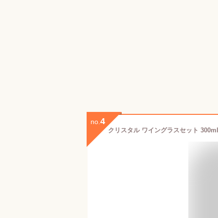
4
no.