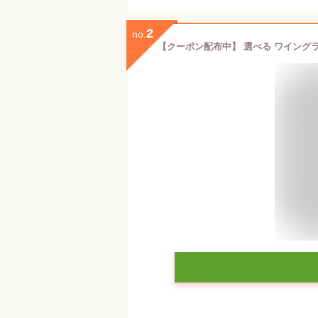
2
no.